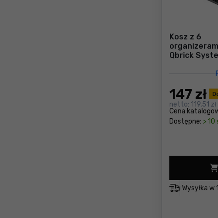
Kosz z 6
organizeram
Qbrick Syst
BOX 200
147
zł
D
netto:
119,51 zł
Cena katalogo
Dostępne:
> 10 
Wysyłka w