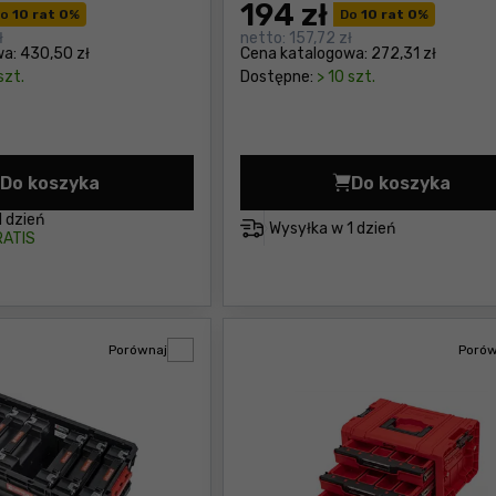
194
zł
o
10 rat 0
%
Do
10 rat 0
%
ł
netto:
157,72 zł
wa:
430,50 zł
Cena katalogowa:
272,31 zł
szt.
Dostępne:
> 10 szt.
Do koszyka
Do koszyka
Szlifierka kątowa Metabo WEV 850-125 Cena 273,00
Skrzynka z
1 dzień
Wysyłka w
1 dzień
ATIS
Porównaj
Porów