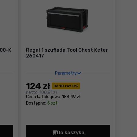
800-K
Regał 1 szuflada Tool Chest Keter
260417
Parametry
124
zł
Do
10 rat 0
%
netto:
100,81 zł
Cena katalogowa:
184,49 zł
Dostępne:
5 szt.
Do koszyka
7,90 zł
arka Ryobi RSDS800-K Cena 304,00 zł
Regał 1 szuflada Tool Chest