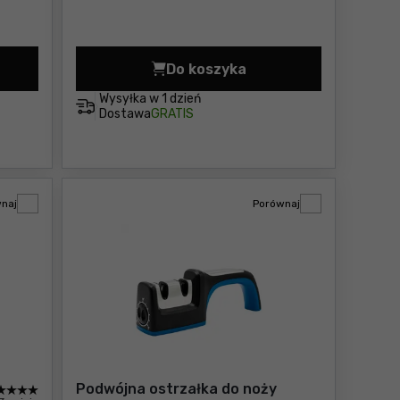
Do koszyka
zł
flady Tool Chest Keter Pro Cena 154,00 zł
Radio budowlane Metabo R B
Wysyłka w
1 dzień
Dostawa
GRATIS
naj
Porównaj
Podwójna ostrzałka do noży