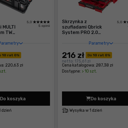
Skrzynka z
5,0
5,0
5 opinii
i MULTI
szufladami Qbrick
em TWO
System PRO 2.0
DRAWER 3 TOOLBOX
EXPERT RED Ultra
Parametry
Parametry
HD Custom
216
zł
o
10 rat 0
%
Do
10 rat 0
%
netto:
175,61 zł
wa:
220,63 zł
Cena katalogowa:
287,38 zł
szt.
Dostępne:
> 10 szt.
Do koszyka
Do koszyka
Kosz z 6 organizerami MULTI Qbrick System TWO B
Skrzynka z
1 dzień
Wysyłka w
1 dzień