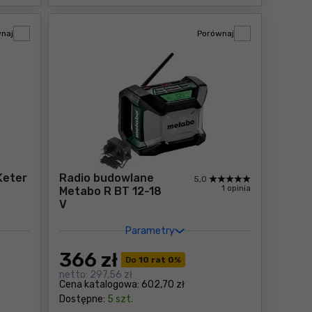
naj
Porównaj
Keter
Radio budowlane
5,0
1 opinia
Metabo R BT 12-18
V
Parametry
366
zł
Do
10 rat 0
%
netto:
297,56 zł
Cena katalogowa:
602,70 zł
Dostępne:
5 szt.