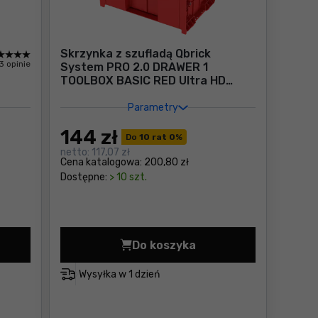
Skrzynka z szufladą Qbrick
3 opinie
System PRO 2.0 DRAWER 1
TOOLBOX BASIC RED Ultra HD
Custom
Parametry
144
zł
Do
10 rat 0
%
netto:
117,07 zł
Cena katalogowa:
200,80 zł
Dostępne:
> 10 szt.
Do koszyka
OX 200 Cena 147,00 zł
 szufladami Qbrick System PRO 2.0 DRAWER 3 TOOLBOX 
Skrzynka z szufladą Qbrick
Wysyłka w
1 dzień