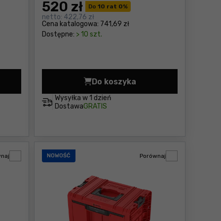
520
zł
Do
10 rat 0
%
netto:
422,76 zł
Cena katalogowa:
741,69 zł
Dostępne:
> 10 szt.
Do koszyka
 zł
 szufladami Qbrick System PRO 2.0 DRAWER 2 TOOLBOX 
Radio sieciowe/akumulator
Wysyłka w
1 dzień
Dostawa
GRATIS
naj
NOWOŚĆ
Porównaj