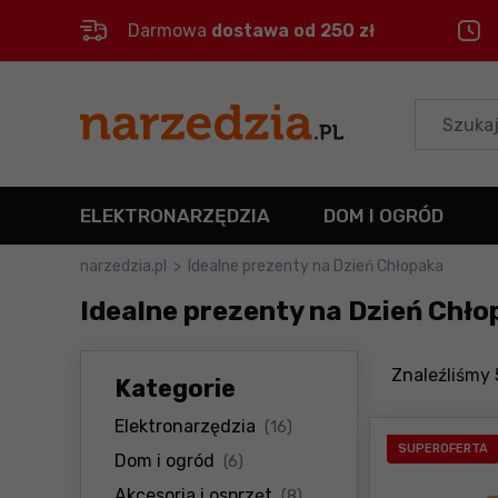
Darmowa
dostawa od 250 zł
Control
M
Menu główne
Filtry
ELEKTRONARZĘDZIA
DOM I OGRÓD
Produkty
narzedzia.pl
>
Idealne prezenty na Dzień Chłopaka
Idealne prezenty na Dzień Chł
Stopka
Mapa strony
Znaleźliśmy
Kategorie
Elektronarzędzia
(16)
SUPEROFERTA
Dom i ogród
(6)
Akcesoria i osprzęt
(8)