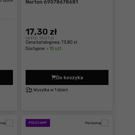
3 opinie
Norton 69078678681
17
,30 zł
netto:
14,07 zł
Cena katalogowa:
73,80 zł
Dostępne:
> 10 szt.
Do koszyka
m PRO ORGANIZER 200 Cena 69,00 zł
z przegrodami Qbrick System TWO ORGANIZER MULTI Cen
Podwójna ostrzałka do noż
Wysyłka w
1 dzień
naj
POLECAMY
Porównaj