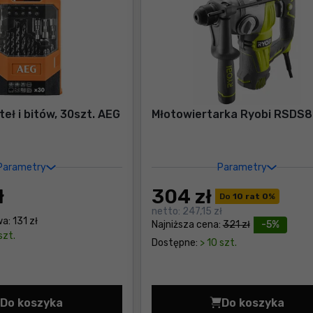
eł i bitów, 30szt. AEG
Młotowiertarka Ryobi RSDS
Parametry
Parametry
ł
304
zł
Do
10 rat 0
%
netto:
247,15 zł
wa:
131 zł
Najniższa cena:
321 zł
-5%
szt.
Dostępne:
> 10 szt.
Do koszyka
Do koszyka
Zestaw wierteł i bitów, 30szt. AEG AAKDD30 Cena 2
Młotowiert