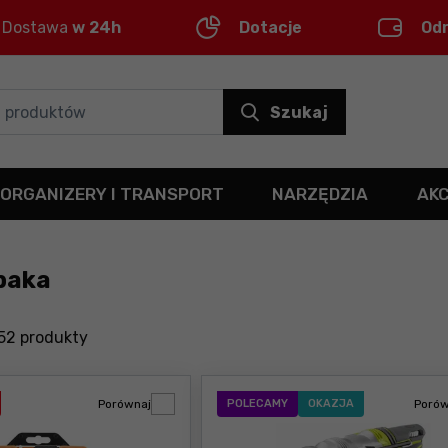
Dostawa
w 24h
Dotacje
Od
Szukaj
ORGANIZERY I TRANSPORT
NARZĘDZIA
AK
opaka
52
produkty
Porównaj
POLECAMY
OKAZJA
Porów