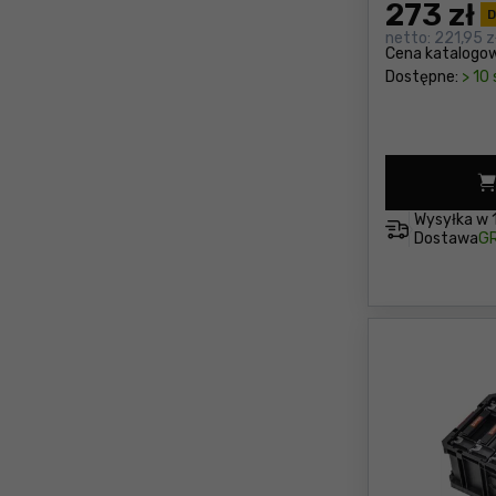
273
zł
D
netto:
221,95 z
Cena katalogo
Dostępne:
> 10 
Wysyłka w
Dostawa
GR