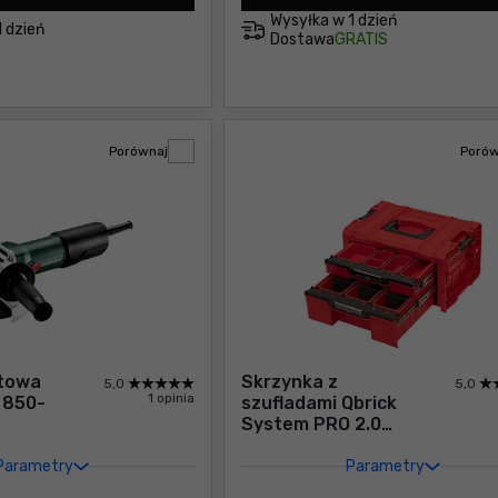
Wysyłka w
1 dzień
1 dzień
Dostawa
GRATIS
Porównaj
Porów
ątowa
Skrzynka z
5,0
5,0
1 opinia
 850-
szufladami Qbrick
System PRO 2.0
DRAWER 2 TOOLBOX
EXPERT RED Ultra
Parametry
Parametry
HD Custom