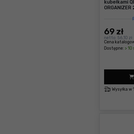
kubełkami Q
ORGANIZER 
69
zł
netto:
56,10 zł
Cena katalogo
Dostępne:
> 10 
Wysyłka w