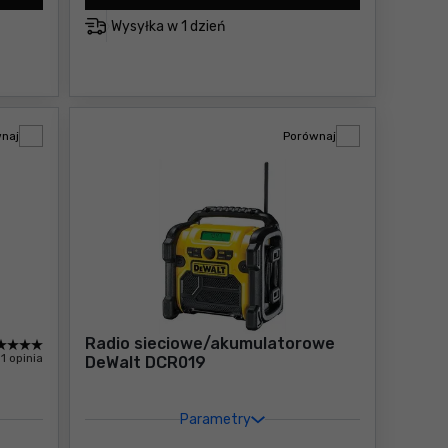
Wysyłka w
1 dzień
naj
Porównaj
Radio sieciowe/akumulatorowe
1 opinia
DeWalt DCR019
Parametry