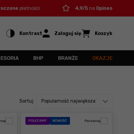
roczone
płatności
4,9/5
na
Opineo
Kontrast
Zaloguj się
Koszyk
CESORIA
BHP
BRANŻE
OKAZJE
Sortuj od
Sortuj
Popularność największa
naj
POLECAMY
NOWOŚĆ
Porównaj