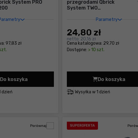
brick System PRO
przegrodami Qbrick
200
System TWO
ORGANIZER MULTI
Parametry
Parametry
24
,80 zł
netto:
20,16 zł
wa:
97,83 zł
Cena katalogowa:
29,70 zł
szt.
Dostępne:
> 10 szt.
Do koszyka
Do koszyka
Organizer z wyjmowanymi kubełkami Qbrick Syste
Organizer 
1 dzień
Wysyłka w
1 dzień
Porównaj
SUPEROFERTA
Porów