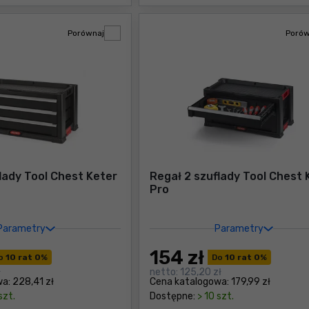
Porównaj
Porów
lady Tool Chest Keter
Regał 2 szuflady Tool Chest 
Pro
Parametry
Parametry
154
zł
o
10 rat 0
%
Do
10 rat 0
%
ł
netto:
125,20 zł
wa:
228,41 zł
Cena katalogowa:
179,99 zł
szt.
Dostępne:
> 10 szt.