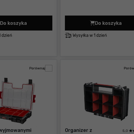
Do koszyka
Do koszyka
Regał 3 szuflady Tool Chest Keter Pro Cena 185,00 
Regał 2 szu
1 dzień
Wysyłka w
1 dzień
Porównaj
Porów
 wyjmowanymi
Organizer z
5,0