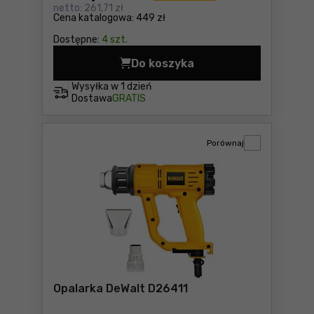
netto:
261,71 zł
Cena katalogowa:
449 zł
Dostępne:
4 szt.
Do koszyka
Opalarka Ryobi ONE+ R18HG-
Wysyłka w
1 dzień
Dostawa
GRATIS
Porównaj
Opalarka DeWalt D26411