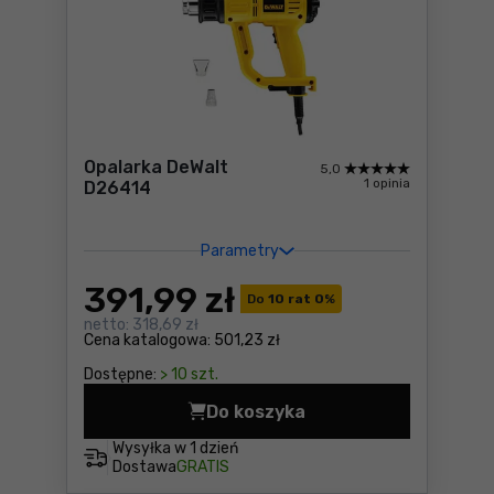
Opalarka DeWalt
5,0
1 opinia
D26414
Parametry
391
,99 zł
Do
10 rat 0
%
netto:
318,69 zł
Cena katalogowa:
501,23 zł
Dostępne:
> 10 szt.
Do koszyka
Opalarka DeWalt D26414 Ce
Wysyłka w
1 dzień
Dostawa
GRATIS