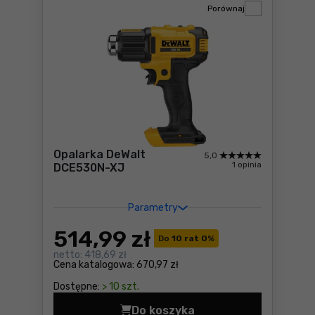
Porównaj
Opalarka DeWalt
5,0
1 opinia
DCE530N-XJ
Parametry
514
,99 zł
Do
10 rat 0
%
netto:
418,69 zł
Cena katalogowa:
670,97 zł
Dostępne:
> 10 szt.
Do koszyka