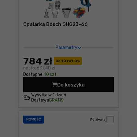
Opalarka Bosch GHG23-66
Parametry
784
zł
Do
10 rat 0
%
netto:
637,40 zł
Dostępne:
10 szt.
Do koszyka
Opalarka Bosch GHG23-66 C
Wysyłka w
1 dzień
Dostawa
GRATIS
NOWOŚĆ
Porównaj