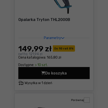
Opalarka Tryton THL2000B
Parametry
149
,99 zł
Do
10 rat 0
%
netto:
121,94 zł
Cena katalogowa:
165,80 zł
Dostępne:
> 10 szt.
Do koszyka
Opalarka Tryton THL2000B 
Wysyłka w
1 dzień
Porównaj