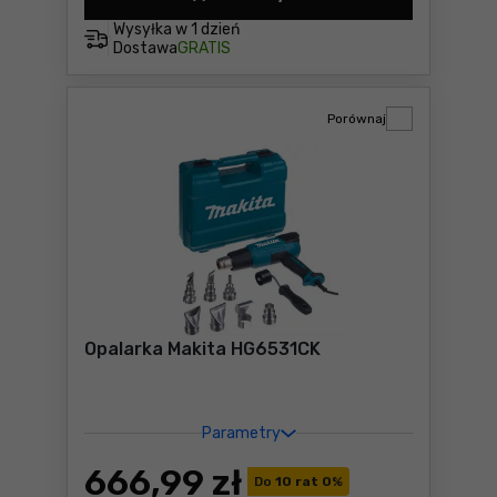
Opalarka DeWalt DCE530N-X
Wysyłka w
1 dzień
Dostawa
GRATIS
Porównaj
Opalarka Makita HG6531CK
Parametry
666
,99 zł
Do
10 rat 0
%