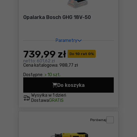
Opalarka Bosch GHG 18V-50
Parametry
739
,99 zł
Do
10 rat 0
%
netto:
601,62 zł
Cena katalogowa:
988,77 zł
Dostępne:
> 10 szt.
Do koszyka
Opalarka Bosch GHG 18V-50
Wysyłka w
1 dzień
Dostawa
GRATIS
Porównaj