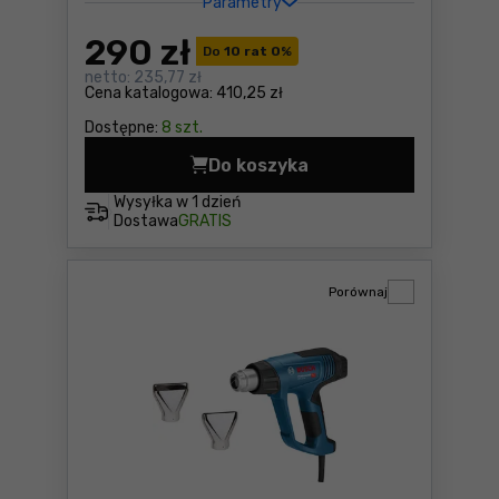
Parametry
290
zł
Do
10 rat 0
%
netto:
235,77 zł
Cena katalogowa:
410,25 zł
Dostępne:
8 szt.
Do koszyka
Opalarka Stanley SFMCE530
Wysyłka w
1 dzień
Dostawa
GRATIS
Porównaj