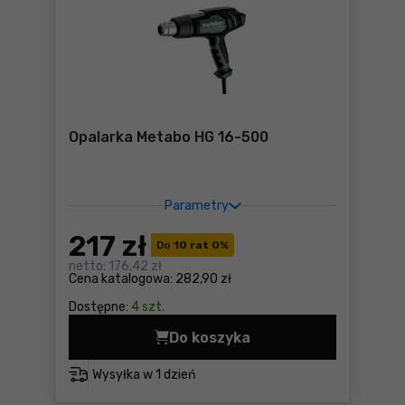
Opalarka Metabo HG 16-500
Parametry
217
zł
Do
10 rat 0
%
netto:
176,42 zł
Cena katalogowa:
282,90 zł
Dostępne:
4 szt.
Do koszyka
Opalarka Metabo HG 16-500
Wysyłka w
1 dzień