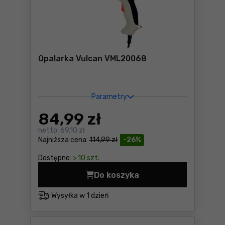
Opalarka Vulcan VML20068
Parametry
84
,99 zł
netto:
69,10 zł
Najniższa cena:
114,99 zł
-26%
Dostępne:
> 10 szt.
Do koszyka
Opalarka Vulcan VML20068 
Wysyłka w
1 dzień