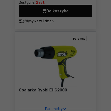
Dostępne:
2 szt.
Do koszyka
Dmuchawa do rozpalania gri
Wysyłka w
1 dzień
Porównaj
Opalarka Ryobi EHG2000
Parametry