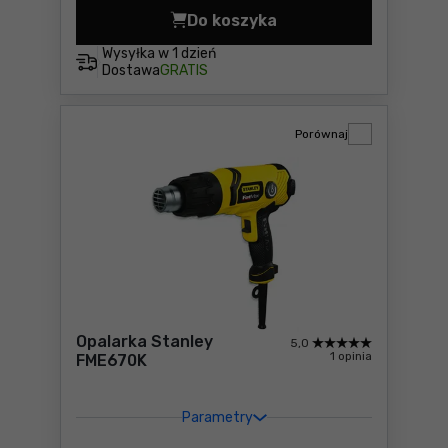
Do koszyka
Opalarka Makita DHG180ZK 
Wysyłka w
1 dzień
Dostawa
GRATIS
Porównaj
Opalarka Stanley
5,0
1 opinia
FME670K
Parametry