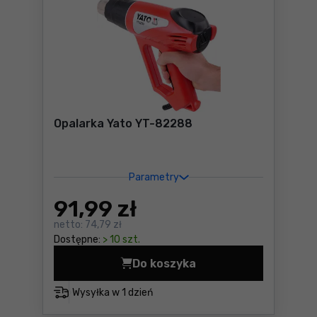
Opalarka Yato YT-82288
Parametry
91
,99 zł
netto:
74,79 zł
Dostępne:
> 10 szt.
Do koszyka
Opalarka Yato YT-82288 Cen
Wysyłka w
1 dzień