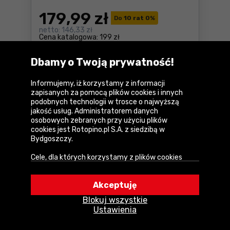
179
,99 zł
Do
10 rat 0
%
netto:
146,33 zł
Cena katalogowa:
199 zł
Dostępne:
> 10 szt.
Dbamy o Twoją prywatność!
Do koszyka
Opalarka Ryobi EHG2000 Cen
Informujemy, iż korzystamy z informacji
Wysyłka w
1 dzień
zapisanych za pomocą plików cookies i innych
podobnych technologii w trosce o najwyższą
jakość usług. Administratorem danych
osobowych zebranych przy użyciu plików
Porównaj
cookies jest Rotopino.pl S.A. z siedzibą w
Bydgoszczy.
Cele, dla których korzystamy z plików cookies
• Zapewnienie prawidłowego działania naszego
serwisu i realizacji usług,
Akceptuję
• Uwierzytelnienie użytkowników w serwisie,
Blokuj wszystkie
• Optymalizowanie wydajności i szybkości
Ustawienia
działania serwisu i usług,
• Dostosowywanie treści do Twoich preferencji,