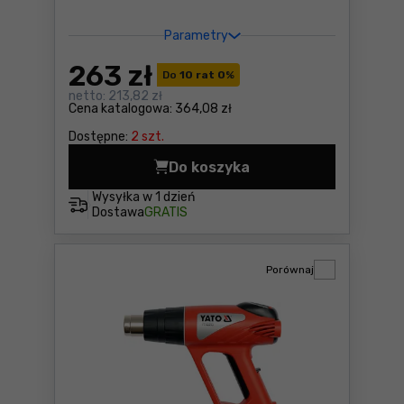
Parametry
263
zł
Do
10 rat 0
%
netto:
213,82 zł
Cena katalogowa:
364,08 zł
Dostępne:
2 szt.
Do koszyka
Opalarka DeWalt D26411 Cen
Wysyłka w
1 dzień
Dostawa
GRATIS
Porównaj