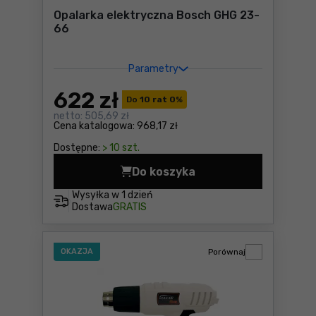
Opalarka elektryczna Bosch GHG 23-
66
Parametry
622
zł
Do
10 rat 0
%
netto:
505,69 zł
Cena katalogowa:
968,17 zł
Dostępne:
> 10 szt.
Do koszyka
Opalarka elektryczna Bosc
Wysyłka w
1 dzień
Dostawa
GRATIS
OKAZJA
Porównaj