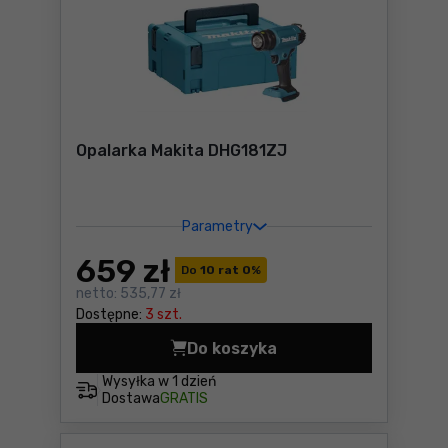
Opalarka Makita DHG181ZJ
Parametry
659
zł
Do
10 rat 0
%
netto:
535,77 zł
Dostępne:
3 szt.
Do koszyka
Opalarka Makita DHG181ZJ 
Wysyłka w
1 dzień
Dostawa
GRATIS