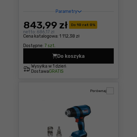
Parametry
843
,99 zł
Do
10 rat 0
%
netto:
686,17 zł
Cena katalogowa:
1 112,38 zł
Dostępne:
7 szt.
Do koszyka
Opalarka w walizce L-BOXX
Wysyłka w
1 dzień
Dostawa
GRATIS
Porównaj