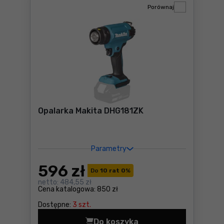
Porównaj
Opalarka Makita DHG181ZK
Parametry
596
zł
Do
10 rat 0
%
netto:
484,55 zł
Cena katalogowa:
850 zł
Dostępne:
3 szt.
Do koszyka