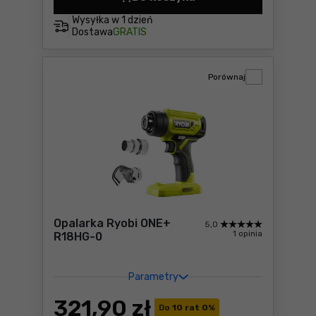
Opalarka Makita DHG181ZK 
Wysyłka w
1 dzień
Dostawa
GRATIS
Porównaj
Opalarka Ryobi ONE+
5,0
1 opinia
R18HG-0
Parametry
321
,90 zł
Do
10 rat 0
%