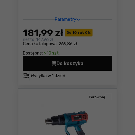
Parametry
181
,99 zł
Do
10 rat 0
%
netto:
147,96 zł
Cena katalogowa:
269,86 zł
Dostępne:
> 10 szt.
Do koszyka
Opalarka Tryton THL2000C 
Wysyłka w
1 dzień
Porównaj