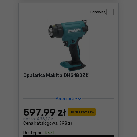
Porównaj
Opalarka Makita DHG180ZK
Parametry
597
,99 zł
Do
10 rat 0
%
netto:
486,17 zł
Cena katalogowa:
798 zł
Dostępne:
4 szt.