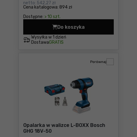
netto:
542,27 zł
Cena katalogowa:
894 zł
Dostępne:
> 10 szt.
Do koszyka
Opalarka Makita HG6531CK 
Wysyłka w
1 dzień
Dostawa
GRATIS
Porównaj
Opalarka w walizce L-BOXX Bosch
GHG 18V-50