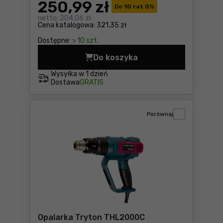
250
,99 zł
Do
10 rat 0
%
netto:
204,06 zł
Cena katalogowa:
321,35 zł
Dostępne:
> 10 szt.
Do koszyka
Opalarka Stanley FME670K 
Wysyłka w
1 dzień
Dostawa
GRATIS
Porównaj
Opalarka Tryton THL2000C