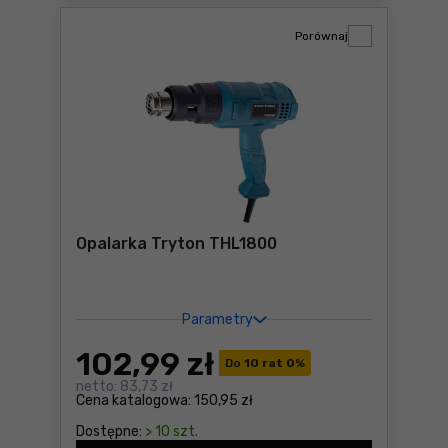
Porównaj
Opalarka Tryton THL1800
Parametry
102
,99 zł
Do
10 rat 0
%
netto:
83,73 zł
Cena katalogowa:
150,95 zł
Dostępne:
> 10 szt.