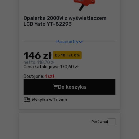
Opalarka 2000W z wyświetlaczem
LCD Yato YT-82293
Parametry
146
zł
Do
10 rat 0
%
netto:
118,70 zł
Cena katalogowa:
170,60 zł
Dostępne:
1 szt.
Do koszyka
Opalarka 2000W z wyświetl
Wysyłka w
1 dzień
Porównaj