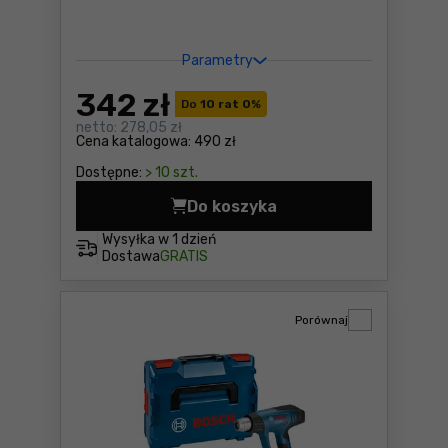
Parametry
342
zł
Do
10 rat 0
%
netto:
278,05 zł
Cena katalogowa:
490 zł
Dostępne:
> 10 szt.
Do koszyka
Opalarka Makita HG6031VK 
Wysyłka w
1 dzień
Dostawa
GRATIS
Porównaj