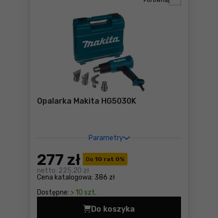
Porównaj
Opalarka Makita HG5030K
Parametry
277
zł
Do
10 rat 0
%
netto:
225,20 zł
Cena katalogowa:
386 zł
Dostępne:
> 10 szt.
Do koszyka
Opalarka Makita HG5030K C