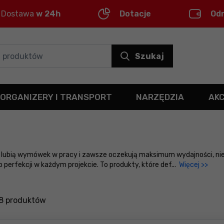
Dostawa
w 24h
Dotacje
Od
Szukaj
ORGANIZERY I TRANSPORT
NARZĘDZIA
AK
e lubią wymówek w pracy i zawsze oczekują maksimum wydajności, nieza
 perfekcji w każdym projekcie. To produkty, które def
...
Więcej >>
8
produktów