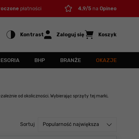
roczone
płatności
4,9/5
na
Opineo
Kontrast
Zaloguj się
Koszyk
CESORIA
BHP
BRANŻE
OKAZJE
leżnie od okoliczności. Wybierając sprzęty tej marki,
Sortuj od
Sortuj
Popularność największa