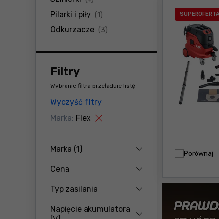
produkty
Pilarki i piły
(1)
SUPEROFERT
produkty
Odkurzacze
(3)
Filtry
Wybranie filtra przeładuje listę
Wyczyść filtry
Marka:
Flex
Marka
(1)
Porównaj
Cena
Typ zasilania
Napięcie akumulatora
[V]