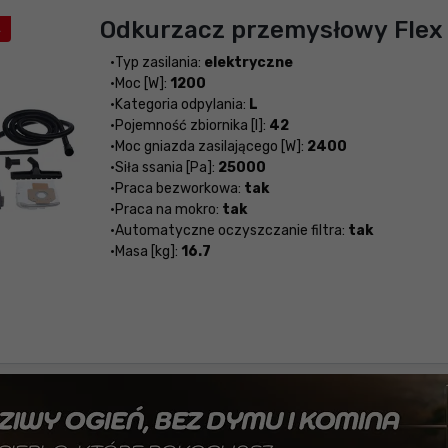
Odkurzacz przemysłowy Flex 
A
Typ zasilania:
elektryczne
Moc [W]:
1200
Kategoria odpylania:
L
Pojemność zbiornika [l]:
42
Moc gniazda zasilającego [W]:
2400
Siła ssania [Pa]:
25000
Praca bezworkowa:
tak
Praca na mokro:
tak
Automatyczne oczyszczanie filtra:
tak
Masa [kg]:
16.7