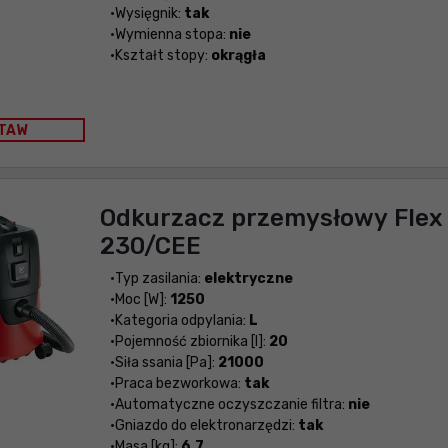
Wysięgnik:
tak
Wymienna stopa:
nie
Kształt stopy:
okrągła
TAW
Odkurzacz przemysłowy Flex 
230/CEE
Typ zasilania:
elektryczne
Moc [W]:
1250
Kategoria odpylania:
L
Pojemność zbiornika [l]:
20
Siła ssania [Pa]:
21000
Praca bezworkowa:
tak
Automatyczne oczyszczanie filtra:
nie
Gniazdo do elektronarzędzi:
tak
Masa [kg]:
6.7