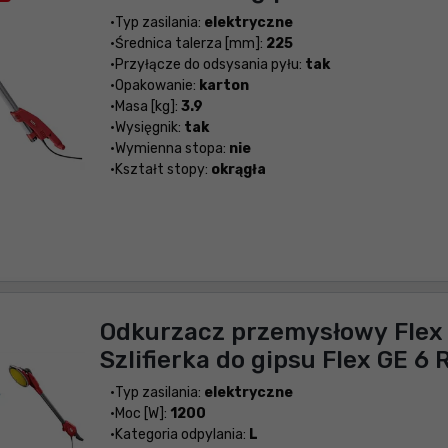
Typ zasilania:
elektryczne
Średnica talerza [mm]:
225
Przyłącze do odsysania pyłu:
tak
Opakowanie:
karton
Masa [kg]:
3.9
Wysięgnik:
tak
Wymienna stopa:
nie
Kształt stopy:
okrągła
Odkurzacz przemysłowy Flex 
Szlifierka do gipsu Flex GE 6 
Typ zasilania:
elektryczne
Moc [W]:
1200
Kategoria odpylania:
L