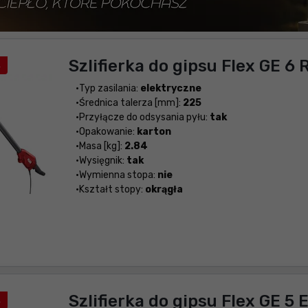
Szlifierka do gipsu Flex GE 6 
A
Typ zasilania:
elektryczne
Średnica talerza [mm]:
225
Przyłącze do odsysania pyłu:
tak
Opakowanie:
karton
Masa [kg]:
2.84
Wysięgnik:
tak
Wymienna stopa:
nie
Kształt stopy:
okrągła
Szlifierka do gipsu Flex GE 5 
A