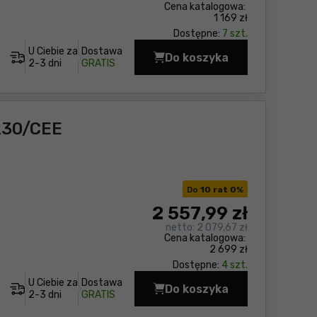
Cena katalogowa:
1 169 zł
Dostępne:
7 szt.
U Ciebie za
Dostawa
Do koszyka
Odkurzacz przemysłow
2-3 dni
GRATIS
230/CEE
Do
10 rat 0
%
2 557
,99 zł
netto:
2 079,67 zł
Cena katalogowa:
2 699 zł
Dostępne:
4 szt.
U Ciebie za
Dostawa
Do koszyka
Piła taśmowa Flex SB
2-3 dni
GRATIS