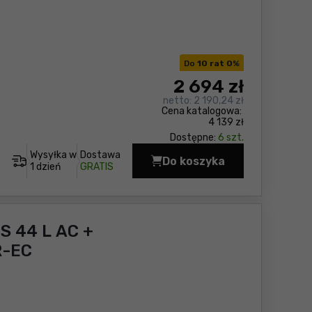
Do
10 rat 0
%
2 694
zł
netto:
2 190,24 zł
Cena katalogowa:
4 139 zł
Dostępne:
6 szt.
Wysyłka w
Dostawa
Do koszyka
Szlifierka do gipsu Fl
1 dzień
GRATIS
S 44 L AC +
R-EC