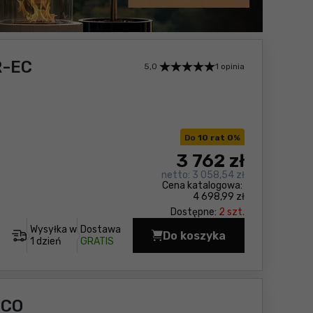
R-EC
5,0
1 opinia
Do
10 rat 0
%
3 762
zł
netto:
3 058,54 zł
Cena katalogowa:
4 698,99 zł
Dostępne:
2 szt.
Wysyłka w
Dostawa
Do koszyka
Szlifierka do gipsu Fl
1 dzień
GRATIS
ECO