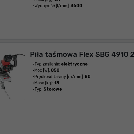
Wydajność [l/min]:
3600
Piła taśmowa Flex SBG 4910 
Typ zasilania:
elektryczne
Moc [W]:
850
Prędkość taśmy [m/min]:
80
Masa [kg]:
18
Typ:
Stołowe