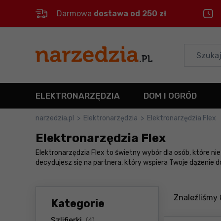
Darmowa
dostawa od 250 zł
Control
M
Menu główne
Filtry
ELEKTRONARZĘDZIA
DOM I OGRÓD
Produkty
narzedzia.pl
>
Elektronarzędzia
>
Elektronarzędzia Flex
Elektronarzędzia Flex
Stopka
Elektronarzędzia Flex to świetny wybór dla osób, które ni
decydujesz się na partnera, który wspiera Twoje dążenie do
Mapa strony
Znaleźliśmy
Kategorie
produkty
Szlifierki
(4)