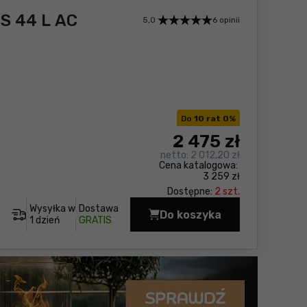
S 44 L AC
5,0
6 opinii
Do
10 rat 0
%
2 475
zł
netto:
2 012,20 zł
Cena katalogowa:
3 259 zł
Dostępne:
2 szt.
Wysyłka w
Dostawa
Do koszyka
Odkurzacz przemysłow
1 dzień
GRATIS