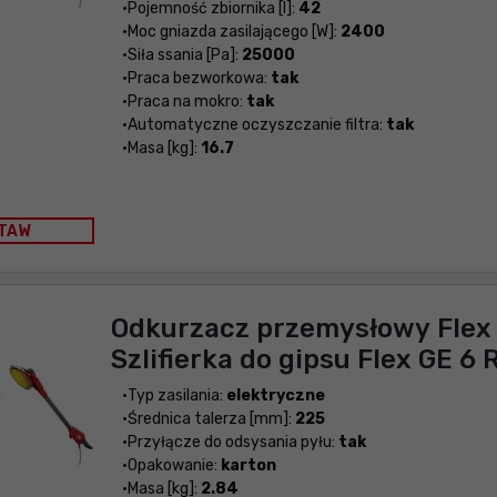
Pojemność zbiornika [l]:
42
Moc gniazda zasilającego [W]:
2400
Siła ssania [Pa]:
25000
Praca bezworkowa:
tak
Praca na mokro:
tak
Automatyczne oczyszczanie filtra:
tak
Masa [kg]:
16.7
TAW
Odkurzacz przemysłowy Flex 
Szlifierka do gipsu Flex GE 6 
Typ zasilania:
elektryczne
Średnica talerza [mm]:
225
Przyłącze do odsysania pyłu:
tak
Opakowanie:
karton
Masa [kg]:
2.84