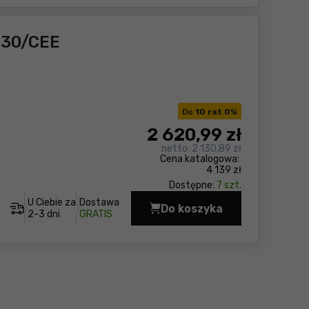
 230/CEE
Do
10 rat 0
%
2 620
,99 zł
netto:
2 130,89 zł
Cena katalogowa:
4 139 zł
Dostępne:
7 szt.
U Ciebie za
Dostawa
Do koszyka
Szlifierka do gipsu Fl
2-3 dni
GRATIS