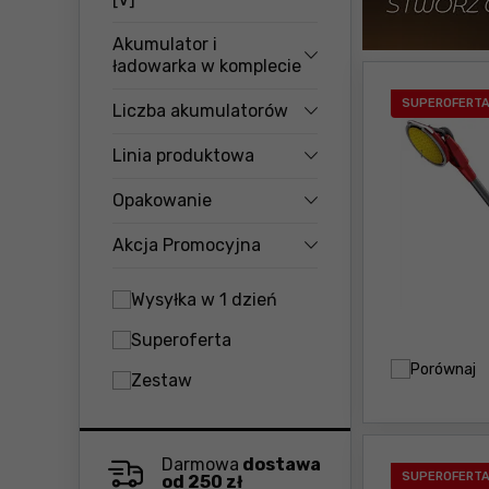
Akumulator i
ładowarka w komplecie
SUPEROFERT
Liczba akumulatorów
Linia produktowa
Opakowanie
Akcja Promocyjna
Wysyłka w 1 dzień
Superoferta
Porównaj
Zestaw
Darmowa
dostawa
SUPEROFERT
od 250 zł