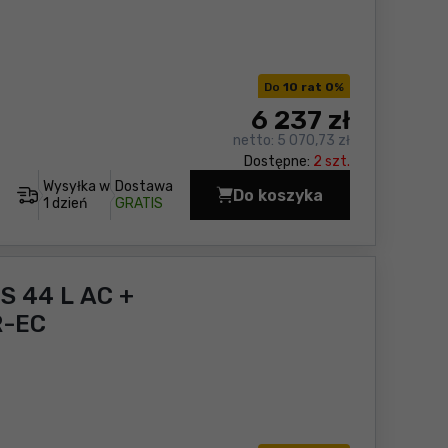
Do
10 rat 0
%
6 237
zł
netto:
5 070,73 zł
Dostępne:
2 szt.
Wysyłka w
Dostawa
Do koszyka
Odkurzacz przemysłowy
1 dzień
GRATIS
S 44 L AC +
R-EC