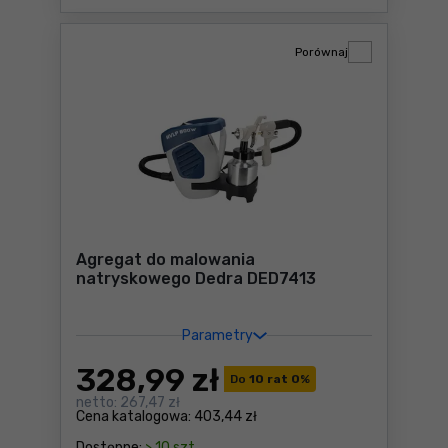
Porównaj
Agregat do malowania
natryskowego Dedra DED7413
Parametry
328
,99 zł
Do
10 rat 0
%
netto:
267,47 zł
Cena katalogowa:
403,44 zł
Dostępne:
> 10 szt.