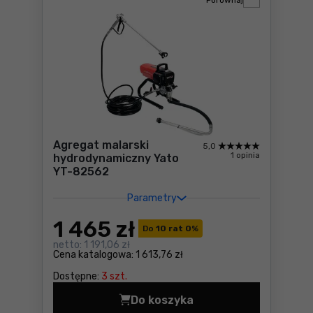
Porównaj
Agregat malarski
5,0
1 opinia
hydrodynamiczny Yato
YT-82562
Parametry
1 465
zł
Do
10 rat 0
%
netto:
1 191,06 zł
Cena katalogowa:
1 613,76 zł
Dostępne:
3 szt.
Do koszyka
Agregat malarski hydrodyn