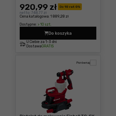
920
,99 zł
Do
10 rat 0
%
netto:
748,77 zł
Cena katalogowa:
1 889,28 zł
Dostępne:
> 10 szt.
Do koszyka
Agregat malarski hydrodyn
U Ciebie za
1-3 dni
Dostawa
GRATIS
Porównaj