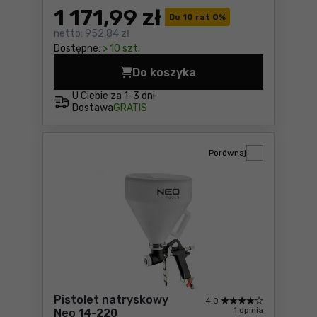
1 171
,99 zł
Do
10 rat 0
%
netto:
952,84 zł
Dostępne:
> 10 szt.
Do koszyka
Agregat malarski Dedra DE
U Ciebie za
1-3 dni
Dostawa
GRATIS
Porównaj
Pistolet natryskowy
4,0
1 opinia
Neo 14-220