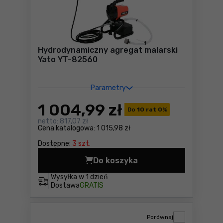
Hydrodynamiczny agregat malarski
Yato YT-82560
Parametry
1 004
,99 zł
Do
10 rat 0
%
netto:
817,07 zł
Cena katalogowa:
1 015,98 zł
Dostępne:
3 szt.
Do koszyka
Hydrodynamiczny agregat m
Wysyłka w
1 dzień
Dostawa
GRATIS
Porównaj