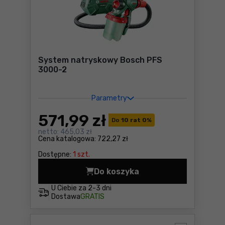
System natryskowy Bosch PFS
3000-2
Parametry
571
,99 zł
Do
10 rat 0
%
netto:
465,03 zł
Cena katalogowa:
722,27 zł
Dostępne:
1 szt.
Do koszyka
System natryskowy Bosch P
U Ciebie za
2-3 dni
Dostawa
GRATIS