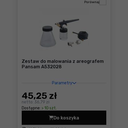
Porównaj
Zestaw do malowania z areografem
Pansam A532028
Parametry
45
,25 zł
netto:
36,79 zł
Dostępne:
> 10 szt.
Do koszyka
Zestaw do malowania z are