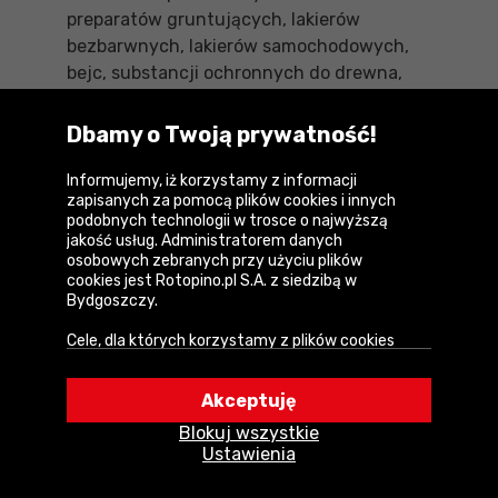
preparatów gruntujących, lakierów
bezbarwnych, lakierów samochodowych,
bejc, substancji ochronnych do drewna,
środków ochrony roślin, olejów i środków
dezynfekcyjnych. Przy wyborze
Dbamy o Twoją prywatność!
konkretnego pistoletu należy zwrócić
uwagę na następujące parametry: moc
Informujemy, iż korzystamy z informacji
zapisanych za pomocą plików cookies i innych
natrysku, ciśnienie robocze, wydajność
podobnych technologii w trosce o najwyższą
nakładania farby, pojemność zbiornika,
jakość usług. Administratorem danych
długość przewodu.
osobowych zebranych przy użyciu plików
cookies jest Rotopino.pl S.A. z siedzibą w
Bydgoszczy.
Użytkownik może korzystać z szerokiej
Cele, dla których korzystamy z plików cookies
oferty dostępnych na rynku pistoletów do
• Zapewnienie prawidłowego działania naszego
malowania. Ich podział przebiega ze
serwisu i realizacji usług,
względu na konstrukcję, sposób, w jaki
Akceptuję
• Uwierzytelnienie użytkowników w serwisie,
rozpylają lakier. I tak, wyróżniamy pistolety
Blokuj wszystkie
• Optymalizowanie wydajności i szybkości
do malowania, które działają dzięki
Ustawienia
działania serwisu i usług,
sprężonemu powietrzu, dostarczanemu z
• Dostosowywanie treści do Twoich preferencji,