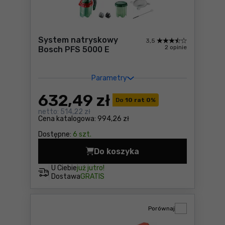
System natryskowy
3,5
2 opinie
Bosch PFS 5000 E
Parametry
632
,49 zł
Do
10 rat 0
%
netto:
514,22 zł
Cena katalogowa:
994,26 zł
Dostępne:
6 szt.
Do koszyka
System natryskowy Bosch P
U Ciebie
już jutro!
Dostawa
GRATIS
Porównaj