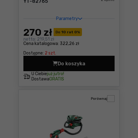
YT-82765
Parametry
270
zł
Do
10 rat 0
%
netto:
219,51 zł
Cena katalogowa:
322,26 zł
Dostępne:
2 szt.
Do koszyka
Pistolet malarski Yato YT-
U Ciebie
już jutro!
Dostawa
GRATIS
Porównaj