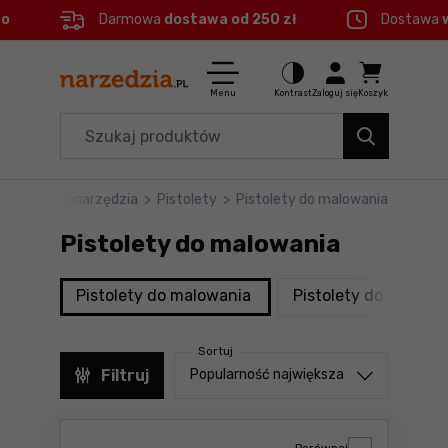
eo
Darmowa
dostawa od 250 zł
Dostawa
Ctrl
M
Elektronarzędzia
Menu główne
Menu
Kontrast
Zaloguj się
Koszyk
Dom i ogród
Filtry
Organizery i transport
pl
>
Elektronarzędzia
>
Pistolety
>
Pistolety do malowania
Produkty
Narzędzia
Pistolety do malowania
Stopka
Akcesoria
produkty
Pistolety do malowania
Pistolety do silikonu
BHP
Mapa strony
Sortuj
Branże
Sortuj od
Filtruj
Popularność największa
Okazje