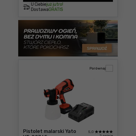
U Ciebie
już jutro!
Dostawa
GRATIS
Porównaj
Pistolet malarski Yato
5,0
2 opinie