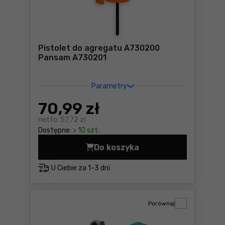
Pistolet do agregatu A730200
Pansam A730201
Parametry
70
,99 zł
netto:
57,72 zł
Dostępne:
> 10 szt.
Do koszyka
Pistolet do agregatu A730
U Ciebie za
1-3 dni
Porównaj