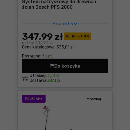
System natryskowy do drewna i
ścian Bosch PFS 2000
Parametry
347
,99 zł
Do
10 rat 0
%
netto:
282,92 zł
Cena katalogowa:
535,01 zł
Dostępne:
5 szt.
Do koszyka
System natryskowy do drew
U Ciebie
już jutro!
Dostawa
GRATIS
POLECAMY
Porównaj