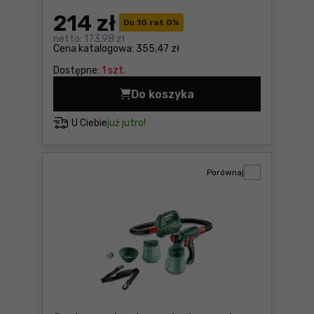
214
zł
Do
10 rat 0
%
netto:
173,98 zł
Cena katalogowa:
355,47 zł
Dostępne:
1 szt.
Do koszyka
Pistolet natryskowy Graphi
U Ciebie
już jutro!
Porównaj