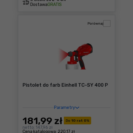
Dostawa
GRATIS
Porównaj
Pistolet do farb Einhell TC-SY 400 P
Parametry
181
,99 zł
Do
10 rat 0
%
netto:
147,96 zł
Cena katalogowa:
220,17 zł