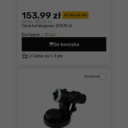
153
,99 zł
Do
10 rat 0
%
netto:
125,20 zł
Cena katalogowa:
209,10 zł
Dostępne:
> 10 szt.
Do koszyka
Pistolet natryskowy Neo 14
U Ciebie za
1-3 dni
Porównaj