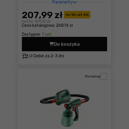
Parametry
207
,99 zł
Do
10 rat 0
%
netto:
169,10 zł
Cena katalogowa:
268,14 zł
Dostępne:
7 szt.
Do koszyka
Pistolet do farb Einhell TC
U Ciebie za
2-3 dni
Porównaj