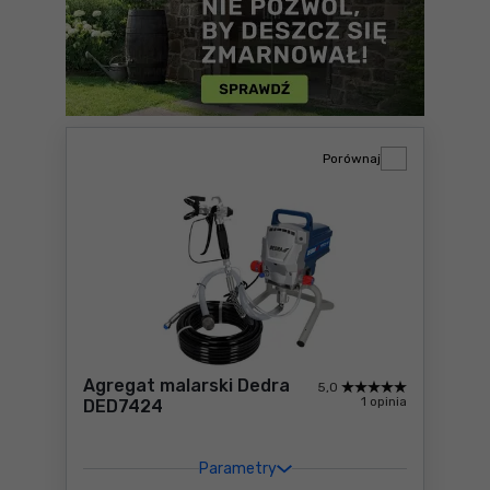
Porównaj
Agregat malarski Dedra
5,0
1 opinia
DED7424
Parametry