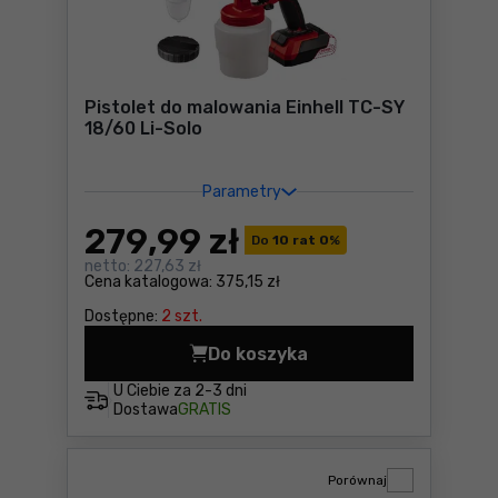
Pistolet do malowania Einhell TC-SY
18/60 Li-Solo
Parametry
279
,99 zł
Do
10 rat 0
%
netto:
227,63 zł
Cena katalogowa:
375,15 zł
Dostępne:
2 szt.
Do koszyka
Pistolet do malowania Einhe
U Ciebie za
2-3 dni
Dostawa
GRATIS
Porównaj