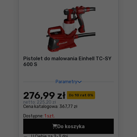
Pistolet do malowania Einhell TC-SY
600 S
Parametry
276
,99 zł
Do
10 rat 0
%
netto:
225,20 zł
Cena katalogowa:
367,77 zł
Dostępne:
1 szt.
Do koszyka
Pistolet do malowania Einhe
U Ciebie za
2-3 dni