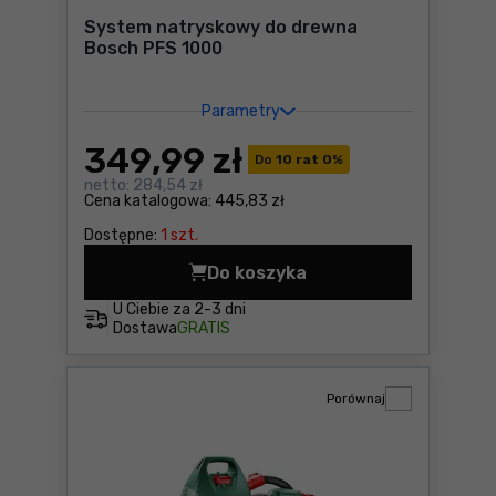
System natryskowy do drewna
Bosch PFS 1000
Parametry
349
,99 zł
Do
10 rat 0
%
netto:
284,54 zł
Cena katalogowa:
445,83 zł
Dostępne:
1 szt.
Do koszyka
System natryskowy do drew
U Ciebie za
2-3 dni
Dostawa
GRATIS
Porównaj