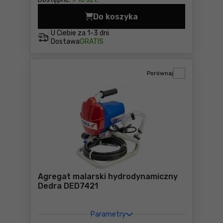
Do koszyka
Agregat do malowania natr
U Ciebie za
1-3 dni
Dostawa
GRATIS
Porównaj
Agregat malarski hydrodynamiczny
Dedra DED7421
Parametry