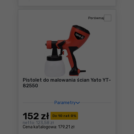
Porównaj
Pistolet do malowania ścian Yato YT-
82550
Parametry
152
zł
Do
10 rat 0
%
netto:
123,58 zł
Cena katalogowa:
179,21 zł