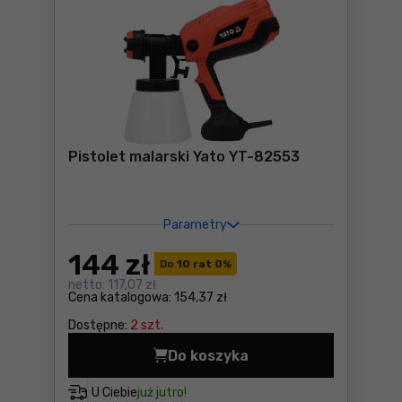
Pistolet malarski Yato YT-82553
Parametry
144
zł
Do
10 rat 0
%
netto:
117,07 zł
Cena katalogowa:
154,37 zł
Dostępne:
2 szt.
Do koszyka
Pistolet malarski Yato YT-
U Ciebie
już jutro!