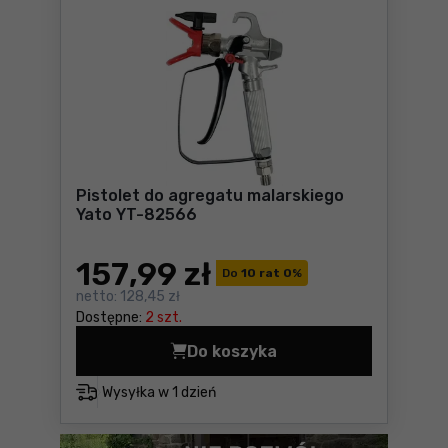
Pistolet do agregatu malarskiego
Yato YT-82566
157
,99 zł
Do
10 rat 0
%
netto:
128,45 zł
Dostępne:
2 szt.
Do koszyka
Pistolet do agregatu malar
Wysyłka w
1 dzień