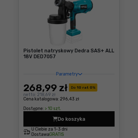
Pistolet natryskowy Dedra SAS+ ALL
18V DED7057
Parametry
268
,99 zł
Do
10 rat 0
%
netto:
218,69 zł
Cena katalogowa:
296,43 zł
Dostępne:
> 10 szt.
Do koszyka
Pistolet natryskowy Dedra
U Ciebie za
1-3 dni
Dostawa
GRATIS