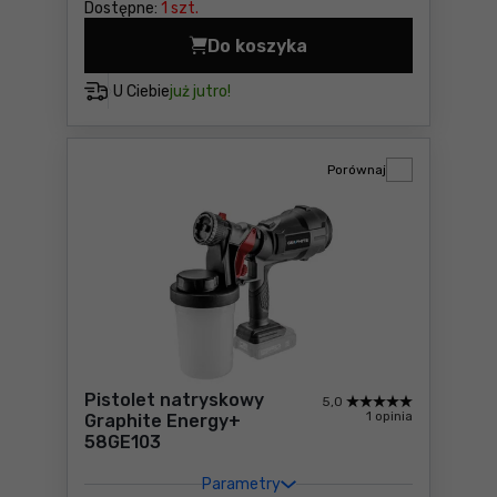
Dostępne:
1 szt.
Do koszyka
Pistolet do malowania ścia
U Ciebie
już jutro!
Porównaj
Pistolet natryskowy
5,0
1 opinia
Graphite Energy+
58GE103
Parametry