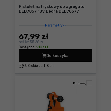
Pistolet natryskowy do agregatu
DED7057 18V Dedra DED70577
Parametry
67
,99 zł
netto:
55,28 zł
Dostępne:
> 10 szt.
Do koszyka
Pistolet natryskowy do ag
U Ciebie za
1-3 dni
Porównaj