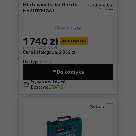
Młotowiertarka Makita
5,0
1 opinia
HR3012FCWJ
Parametry
1 740
zł
Do
10 rat 0
%
netto:
1 414,63 zł
Cena katalogowa:
2 862 zł
Dostępne:
7 szt.
Do koszyka
Młotowiertarka Makita HR3
Wysyłka w
1 dzień
Dostawa
GRATIS
Porównaj