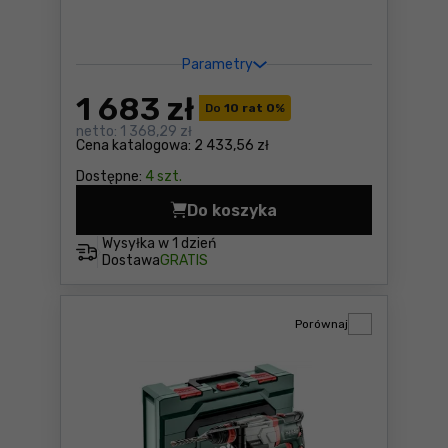
Parametry
1 683
zł
Do
10 rat 0
%
netto:
1 368,29 zł
Cena katalogowa:
2 433,56 zł
Dostępne:
4 szt.
Do koszyka
Młotowiertarka DeWalt DCH
Wysyłka w
1 dzień
Dostawa
GRATIS
Porównaj