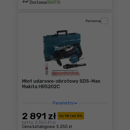
Dostawa
GRATIS
Porównaj
Młot udarowo-obrotowy SDS-Max
Makita HR5202C
Parametry
2 891
zł
Do
10 rat 0
%
netto:
2 350,41 zł
Cena katalogowa:
5 250 zł