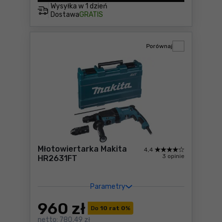
Wysyłka w
1 dzień
Dostawa
GRATIS
Porównaj
Młotowiertarka Makita
4,4
3 opinie
HR2631FT
Parametry
960
zł
Do
10 rat 0
%
netto:
780,49 zł