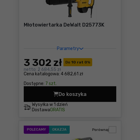
Młotowiertarka DeWalt D25773K
Parametry
3 302
zł
Do
10 rat 0
%
netto:
2 684,55 zł
Cena katalogowa:
4 682,61 zł
Dostępne:
7 szt.
Do koszyka
Młotowiertarka DeWalt D25
Wysyłka w
1 dzień
Dostawa
GRATIS
POLECAMY
OKAZJA
Porównaj