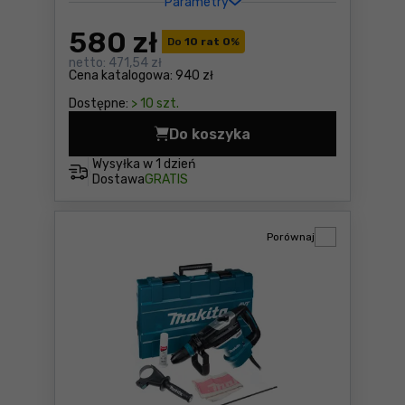
Parametry
580
zł
Do
10 rat 0
%
netto:
471,54 zł
Cena katalogowa:
940 zł
Dostępne:
> 10 szt.
Do koszyka
Akumulatorowa młotowierta
Wysyłka w
1 dzień
Dostawa
GRATIS
Porównaj