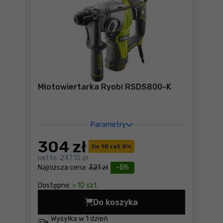
Młotowiertarka Ryobi RSDS800-K
Parametry
304
zł
Do
10 rat 0
%
netto:
247,15 zł
Najniższa cena:
321 zł
-5%
Dostępne:
> 10 szt.
Do koszyka
Młotowiertarka Ryobi RSDS
Wysyłka w
1 dzień