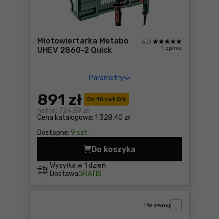
Młotowiertarka Metabo
5,0
1 opinia
UHEV 2860-2 Quick
Parametry
891
zł
Do
10 rat 0
%
netto:
724,39 zł
Cena katalogowa:
1 328,40 zł
Dostępne:
9 szt.
Do koszyka
Młotowiertarka Metabo UHE
Wysyłka w
1 dzień
Dostawa
GRATIS
Porównaj