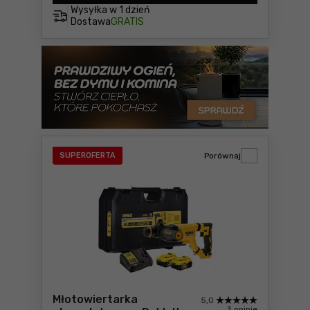
Wysyłka w
1 dzień
Dostawa
GRATIS
SUPEROFERTA
Porównaj
Młotowiertarka
5,0
3 opinie