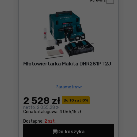
Porównaj
Młotowiertarka Makita DHR281PT2J
Parametry
2 528
zł
Do
10 rat 0
%
netto:
2 055,28 zł
Cena katalogowa:
4 065,15 zł
Dostępne:
2 szt.
Do koszyka
Młotowiertarka Makita DHR