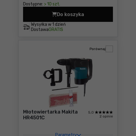
Dostępne:
> 10 szt.
Do koszyka
Młotowiertarka Makita HR3
Wysyłka w
1 dzień
Dostawa
GRATIS
Porównaj
Młotowiertarka Makita
5,0
2 opinie
HR4501C
Parametry