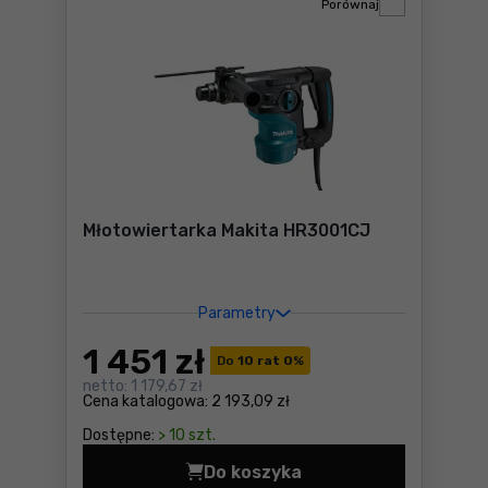
Porównaj
Młotowiertarka Makita HR3001CJ
Parametry
1 451
zł
Do
10 rat 0
%
netto:
1 179,67 zł
Cena katalogowa:
2 193,09 zł
Dostępne:
> 10 szt.
Do koszyka
Młotowiertarka Makita HR3