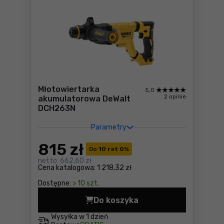
Młotowiertarka
5,0
2 opinie
akumulatorowa DeWalt
DCH263N
Parametry
815
zł
Do
10 rat 0
%
netto:
662,60 zł
Cena katalogowa:
1 218,32 zł
Dostępne:
> 10 szt.
Do koszyka
Młotowiertarka akumulator
Wysyłka w
1 dzień