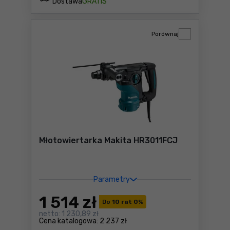
Dostawa
GRATIS
Porównaj
Młotowiertarka Makita HR3011FCJ
Parametry
1 514
zł
Do
10 rat 0
%
netto:
1 230,89 zł
Cena katalogowa:
2 237 zł