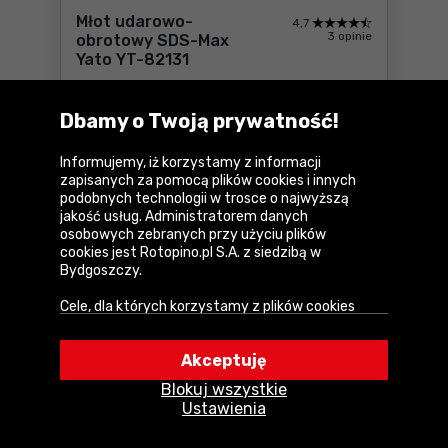
Młot udarowo-
4,7
3 opinie
obrotowy SDS-Max
Yato YT-82131
Parametry
Dbamy o Twoją prywatność!
653
zł
Do
10 rat 0
%
Informujemy, iż korzystamy z informacji
netto:
530,89 zł
Cena katalogowa:
766,29 zł
zapisanych za pomocą plików cookies i innych
podobnych technologii w trosce o najwyższą
Dostępne:
4 szt.
jakość usług. Administratorem danych
osobowych zebranych przy użyciu plików
Do koszyka
Młot udarowo-obrotowy SDS
cookies jest Rotopino.pl S.A. z siedzibą w
Bydgoszczy.
Wysyłka w
1 dzień
Dostawa
GRATIS
Cele, dla których korzystamy z plików cookies
• Zapewnienie prawidłowego działania naszego
serwisu i realizacji usług,
Porównaj
Akceptuję
• Uwierzytelnienie użytkowników w serwisie,
Blokuj wszystkie
• Optymalizowanie wydajności i szybkości
Ustawienia
działania serwisu i usług,
• Dostosowywanie treści do Twoich preferencji,