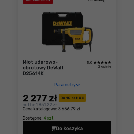
Porównaj
Młot udarowo-
5,0
2 opinie
obrotowy DeWalt
D25614K
Parametry
2 277
zł
Do
10 rat 0
%
netto:
1 851,22 zł
Cena katalogowa:
3 656,79 zł
Dostępne:
4 szt.
Do koszyka
Młot udarowo-obrotowy DeW