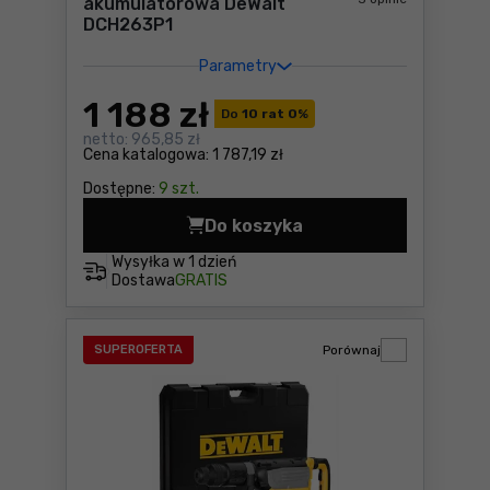
akumulatorowa DeWalt
DCH263P1
Parametry
1 188
zł
Do
10 rat 0
%
netto:
965,85 zł
Cena katalogowa:
1 787,19 zł
Dostępne:
9 szt.
Do koszyka
Młotowiertarka akumulator
Wysyłka w
1 dzień
Dostawa
GRATIS
SUPEROFERTA
Porównaj