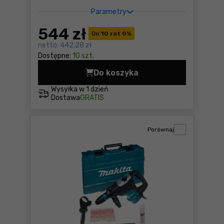
Parametry
544
zł
Do
10 rat 0
%
netto:
442,28 zł
Dostępne:
10 szt.
Do koszyka
Młotowiertarka Makita HR2
Wysyłka w
1 dzień
Dostawa
GRATIS
Porównaj