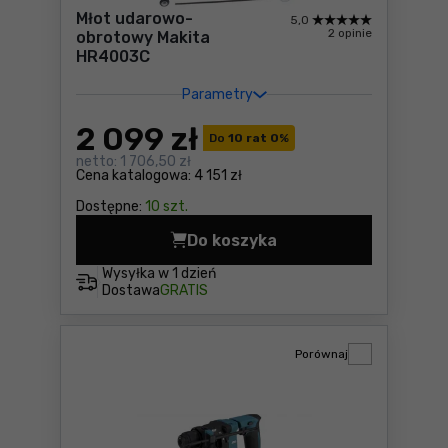
Młot udarowo-
5,0
2 opinie
obrotowy Makita
HR4003C
Parametry
2 099
zł
Do
10 rat 0
%
netto:
1 706,50 zł
Cena katalogowa:
4 151 zł
Dostępne:
10 szt.
Do koszyka
Młot udarowo-obrotowy Ma
Wysyłka w
1 dzień
Dostawa
GRATIS
Porównaj