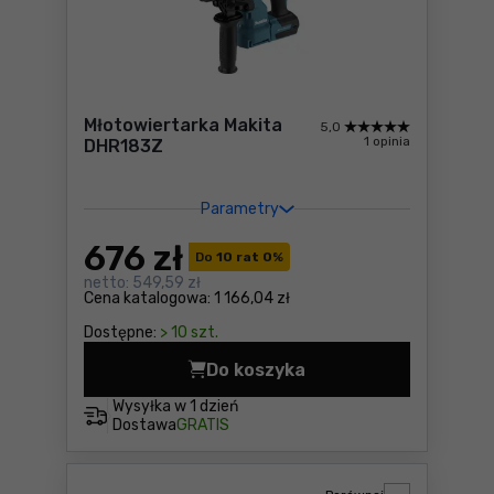
Młotowiertarka Makita
5,0
1 opinia
DHR183Z
Parametry
676
zł
Do
10 rat 0
%
netto:
549,59 zł
Cena katalogowa:
1 166,04 zł
Dostępne:
> 10 szt.
Do koszyka
Młotowiertarka Makita DHR
Wysyłka w
1 dzień
Dostawa
GRATIS