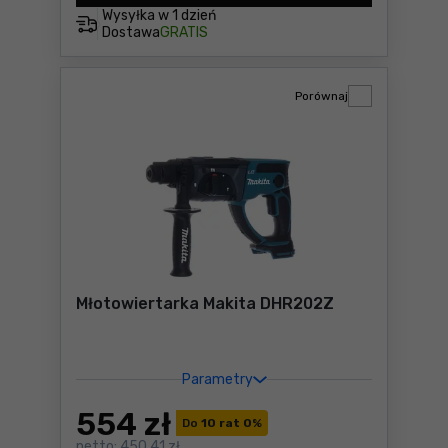
Wysyłka w
1 dzień
Dostawa
GRATIS
Porównaj
Młotowiertarka Makita DHR202Z
Parametry
554
zł
Do
10 rat 0
%
netto:
450,41 zł