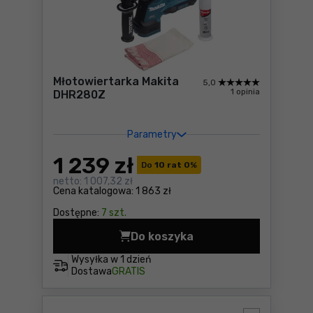
Młotowiertarka Makita
5,0
1 opinia
DHR280Z
Parametry
1 239
zł
Do
10 rat 0
%
netto:
1 007,32 zł
Cena katalogowa:
1 863 zł
Dostępne:
7 szt.
Do koszyka
Młotowiertarka Makita DHR
Wysyłka w
1 dzień
Dostawa
GRATIS