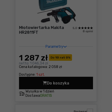
Młotowiertarka Makita
5,0
8 opinii
HR2811FT
Parametry
1 287
zł
Do
10 rat 0
%
netto:
1 046,34 zł
Cena katalogowa:
2 058 zł
Dostępne:
1 szt.
Do koszyka
Młotowiertarka Makita HR2
Wysyłka w
1 dzień
Dostawa
GRATIS
Porównaj