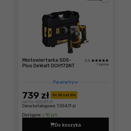
Młotowiertarka SDS-
5,0
1 opinia
Plus DeWalt DCH172NT
Parametry
739
zł
Do
10 rat 0
%
netto:
600,81 zł
Cena katalogowa:
1 054,11 zł
Dostępne:
> 10 szt.
Do koszyka
Młotowiertarka SDS-Plus D