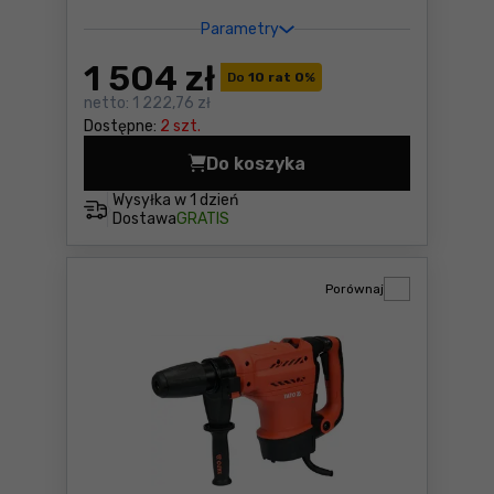
Parametry
1 504
zł
Do
10 rat 0
%
netto:
1 222,76 zł
Dostępne:
2 szt.
Do koszyka
Młotowiertarka Makita DHR
Wysyłka w
1 dzień
Dostawa
GRATIS
Porównaj