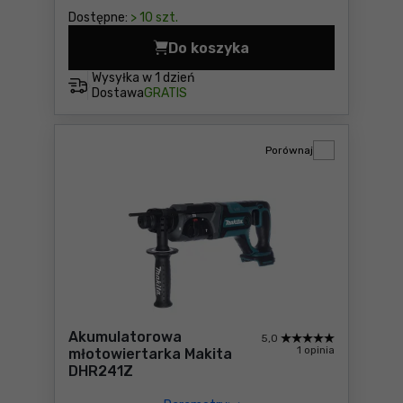
Dostępne:
> 10 szt.
Do koszyka
Młot udarowo-obrotowy SD
Wysyłka w
1 dzień
Dostawa
GRATIS
Porównaj
Akumulatorowa
5,0
1 opinia
młotowiertarka Makita
DHR241Z