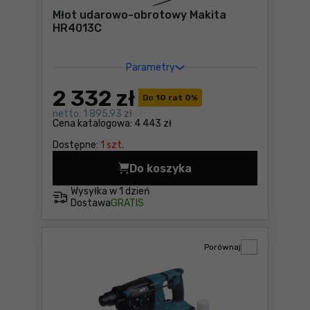
Młot udarowo-obrotowy Makita
HR4013C
Parametry
2 332
zł
Do
10 rat 0
%
netto:
1 895,93 zł
Cena katalogowa:
4 443 zł
Dostępne:
1 szt.
Do koszyka
Młot udarowo-obrotowy Mak
Wysyłka w
1 dzień
Dostawa
GRATIS
Porównaj