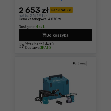
2 653
zł
Do
10 rat 0
%
netto:
2 156,91 zł
Cena katalogowa:
4 878 zł
Dostępne:
4 szt.
Do koszyka
Młotowiertarka Makita HR4
Wysyłka w
1 dzień
Dostawa
GRATIS
Porównaj