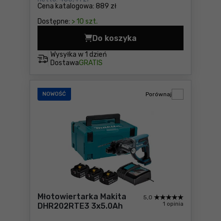
Cena katalogowa:
889 zł
Dostępne:
> 10 szt.
Do koszyka
Młotowiertarka Makita DHR
Wysyłka w
1 dzień
Dostawa
GRATIS
NOWOŚĆ
Porównaj
Młotowiertarka Makita
5,0
1 opinia
DHR202RTE3 3x5.0Ah