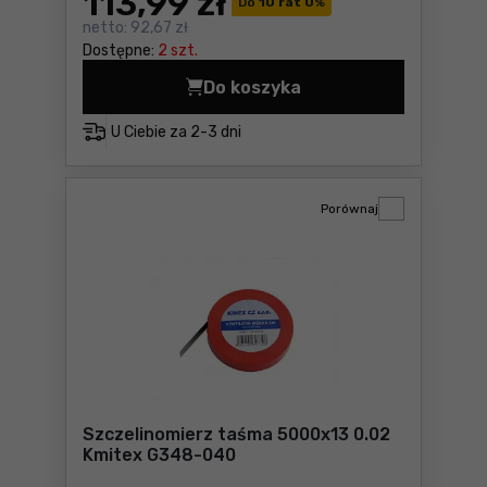
113
,99 zł
Do
10 rat 0
%
netto:
92,67 zł
Dostępne:
2 szt.
Do koszyka
Szczelinomierz niemagnety
U Ciebie za
2-3 dni
Porównaj
Szczelinomierz taśma 5000x13 0.02
Kmitex G348-040