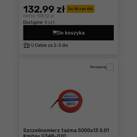
132
,99 zł
Do
10 rat 0
%
netto:
108,12 zł
Dostępne:
4 szt.
Do koszyka
Szczelinomierz taśma 5000
U Ciebie za
2-3 dni
Porównaj
Szczelinomierz taśma 5000x13 0.01
Kmitex G348-020