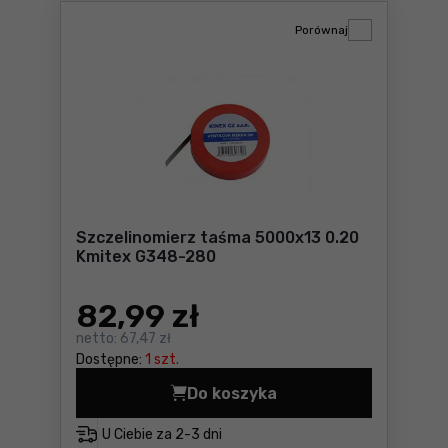
Porównaj
Szczelinomierz taśma 5000x13 0.20
Kmitex G348-280
82
,99 zł
netto:
67,47 zł
Dostępne:
1 szt.
Do koszyka
Szczelinomierz taśma 5000
U Ciebie za
2-3 dni