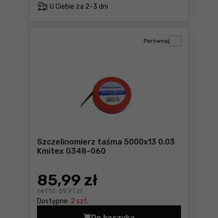
U Ciebie za
2-3 dni
Porównaj
Szczelinomierz taśma 5000x13 0.03
Kmitex G348-060
85
,99 zł
netto:
69,91 zł
Dostępne:
2 szt.
Do koszyka