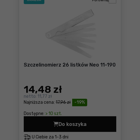
Porównaj
Szczelinomierz 26 listków Neo 11-190
14
,48 zł
netto:
11,77 zł
Najniższa cena:
17,96 zł
-19%
Dostępne:
> 10 szt.
Do koszyka
Szczelinomierz 26 listków N
U Ciebie za
1-3 dni