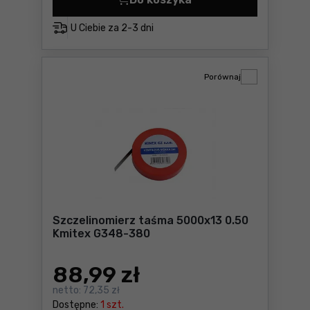
Szczelinomierz taśma 5000
U Ciebie za
2-3 dni
Porównaj
Szczelinomierz taśma 5000x13 0.50
Kmitex G348-380
88
,99 zł
netto:
72,35 zł
Dostępne:
1 szt.