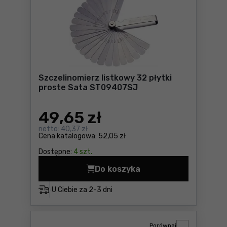
Szczelinomierz listkowy 32 płytki
proste Sata ST09407SJ
49
,65 zł
netto:
40,37 zł
Cena katalogowa:
52,05 zł
Dostępne:
4 szt.
Do koszyka
Szczelinomierz listkowy 32
U Ciebie za
2-3 dni
Porównaj