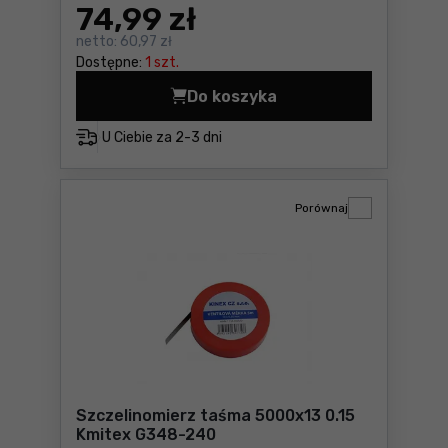
74
,99 zł
netto:
60,97 zł
Dostępne:
1 szt.
Do koszyka
Szczelinomierz taśma 5000
U Ciebie za
2-3 dni
Porównaj
Szczelinomierz taśma 5000x13 0.15
Kmitex G348-240