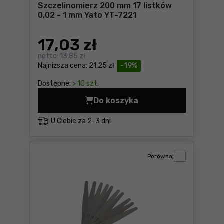
Szczelinomierz 200 mm 17 listków
0,02 - 1 mm Yato YT-7221
17
,03 zł
netto:
13,85 zł
Najniższa cena:
21,25 zł
-19%
Dostępne:
> 10 szt.
Do koszyka
Szczelinomierz 200 mm 17 li
U Ciebie za
2-3 dni
Porównaj