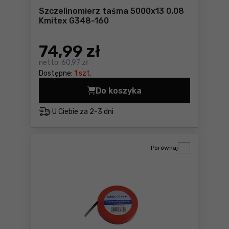
Szczelinomierz taśma 5000x13 0.08
Kmitex G348-160
74
,99 zł
netto:
60,97 zł
Dostępne:
1 szt.
Do koszyka
Szczelinomierz taśma 5000
U Ciebie za
2-3 dni
Porównaj