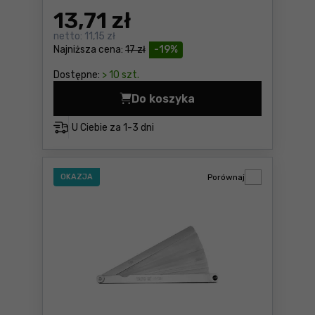
13
,71 zł
netto:
11,15 zł
Najniższa cena:
17 zł
-19%
Dostępne:
> 10 szt.
Do koszyka
Szczelinomierz 20 listków N
U Ciebie za
1-3 dni
OKAZJA
Porównaj