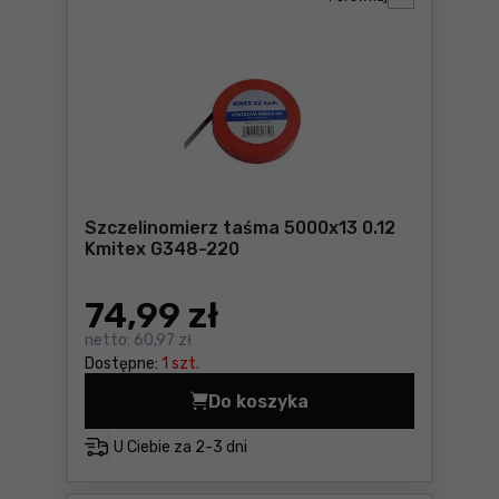
Szczelinomierz taśma 5000x13 0.12
Kmitex G348-220
74
,99 zł
netto:
60,97 zł
Dostępne:
1 szt.
Do koszyka
Szczelinomierz taśma 5000x
U Ciebie za
2-3 dni