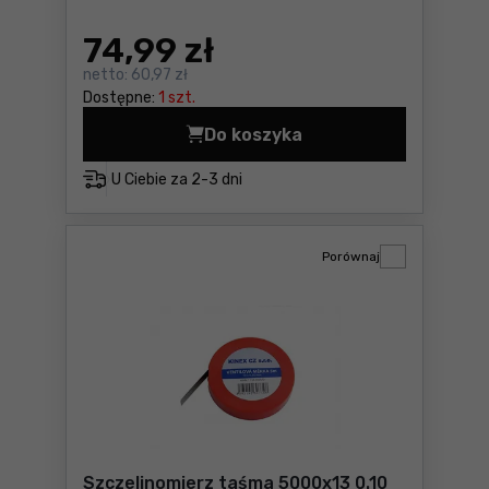
74
,99 zł
netto:
60,97 zł
Dostępne:
1 szt.
Do koszyka
Szczelinomierz taśma 5000
U Ciebie za
2-3 dni
Porównaj
Szczelinomierz taśma 5000x13 0.10