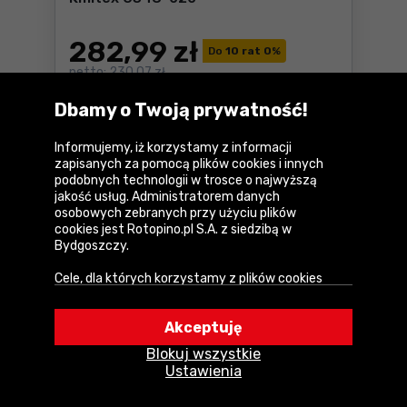
282
,99 zł
Do
10 rat 0
%
netto:
230,07 zł
Dostępne:
2 szt.
Dbamy o Twoją prywatność!
Do koszyka
Szczelinomierz taśma 5000
Informujemy, iż korzystamy z informacji
U Ciebie za
2-3 dni
zapisanych za pomocą plików cookies i innych
Dostawa
GRATIS
podobnych technologii w trosce o najwyższą
jakość usług. Administratorem danych
osobowych zebranych przy użyciu plików
cookies jest Rotopino.pl S.A. z siedzibą w
Bydgoszczy.
Cele, dla których korzystamy z plików cookies
• Zapewnienie prawidłowego działania naszego
serwisu i realizacji usług,
Akceptuję
• Uwierzytelnienie użytkowników w serwisie,
Dzięki
określimy, jak
szczelinomierzom
Blokuj wszystkie
• Optymalizowanie wydajności i szybkości
sama nazwa wskazuje, jak duże są
Ustawienia
działania serwisu i usług,
szczeliny między powierzchniami, które ze
• Dostosowywanie treści do Twoich preferencji,