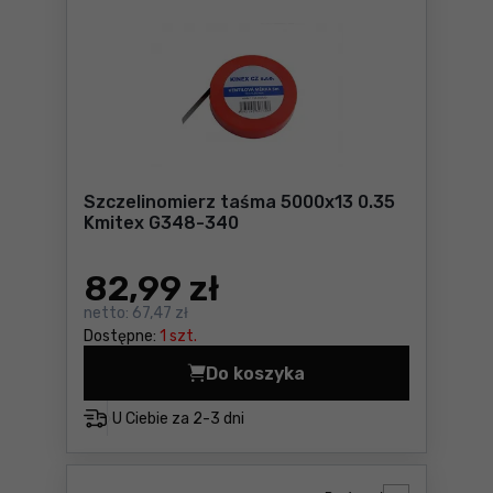
Szczelinomierz taśma 5000x13 0.35
Kmitex G348-340
82
,99 zł
netto:
67,47 zł
Dostępne:
1 szt.
Do koszyka
Szczelinomierz taśma 5000
U Ciebie za
2-3 dni