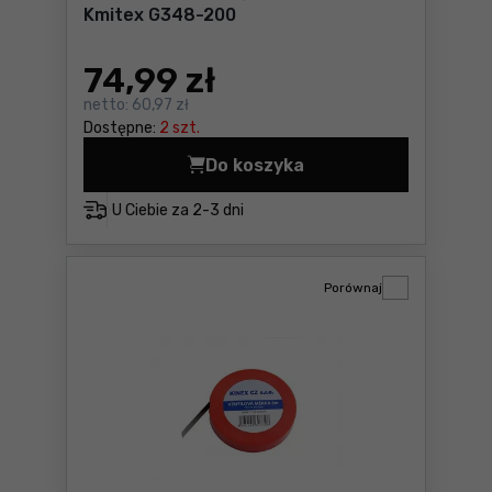
Kmitex G348-200
74
,99 zł
netto:
60,97 zł
Dostępne:
2 szt.
Do koszyka
Szczelinomierz taśma 5000
U Ciebie za
2-3 dni
Porównaj