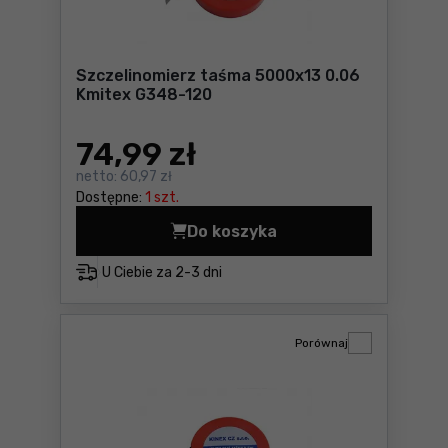
Szczelinomierz taśma 5000x13 0.06
Kmitex G348-120
74
,99 zł
netto:
60,97 zł
Dostępne:
1 szt.
Do koszyka
Szczelinomierz taśma 5000
U Ciebie za
2-3 dni
Porównaj