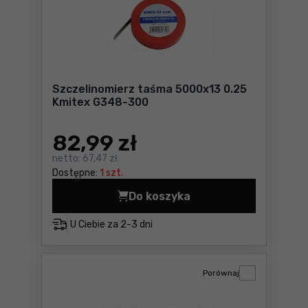
Szczelinomierz taśma 5000x13 0.25
Kmitex G348-300
82
,99 zł
netto:
67,47 zł
Dostępne:
1 szt.
Do koszyka
Szczelinomierz taśma 5000
U Ciebie za
2-3 dni
Porównaj