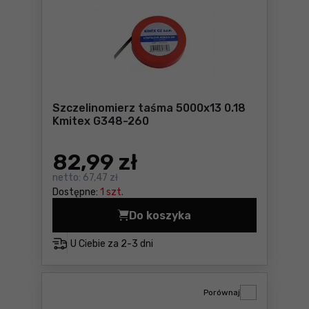
Szczelinomierz taśma 5000x13 0.18
Kmitex G348-260
82
,99 zł
netto:
67,47 zł
Dostępne:
1 szt.
Do koszyka
Szczelinomierz taśma 5000
U Ciebie za
2-3 dni
Porównaj