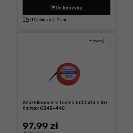
Do koszyka
Szczelinomierz taśma 5000
U Ciebie za
2-3 dni
Porównaj
Szczelinomierz taśma 5000x13 0.80
Kmitex G348-440
97
,99 zł
netto:
79,67 zł