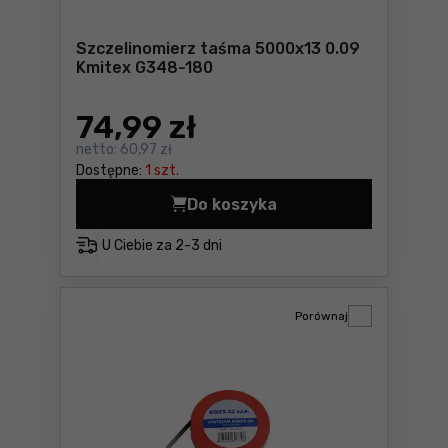
Szczelinomierz taśma 5000x13 0.09
Kmitex G348-180
74
,99 zł
netto:
60,97 zł
Dostępne:
1 szt.
Do koszyka
Szczelinomierz taśma 5000
U Ciebie za
2-3 dni
Porównaj