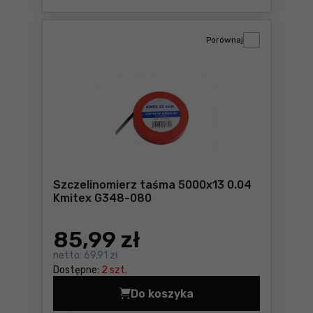
Porównaj
Szczelinomierz taśma 5000x13 0.04
Kmitex G348-080
85
,99 zł
netto:
69,91 zł
Dostępne:
2 szt.
Do koszyka
Szczelinomierz taśma 5000