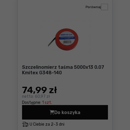
Porównaj
Szczelinomierz taśma 5000x13 0.07
Kmitex G348-140
74
,99 zł
netto:
60,97 zł
Dostępne:
1 szt.
Do koszyka
Szczelinomierz taśma 5000
U Ciebie za
2-3 dni