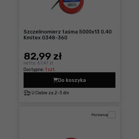
Szczelinomierz taśma 5000x13 0.40
Kmitex G348-360
82
,99 zł
netto:
67,47 zł
Dostępne:
1 szt.
Do koszyka
Szczelinomierz taśma 5000
U Ciebie za
2-3 dni
Porównaj