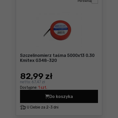
Porównaj
Szczelinomierz taśma 5000x13 0.30
Kmitex G348-320
82
,99 zł
netto:
67,47 zł
Dostępne:
1 szt.
Do koszyka
Szczelinomierz taśma 5000
U Ciebie za
2-3 dni