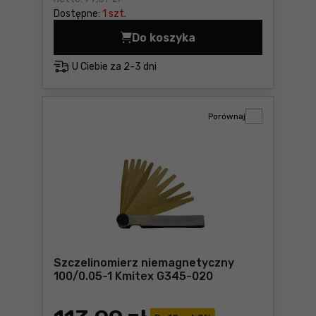
Dostępne:
1 szt.
Do koszyka
Szczelinomierz taśma 5000
U Ciebie za
2-3 dni
Porównaj
Szczelinomierz niemagnetyczny
100/0.05-1 Kmitex G345-020