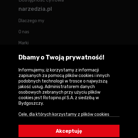
Dostępność cyfrowa
narzedzia.pl
Dlaczego my
O nas
Marki
Kontakt
Dbamy o Twoją prywatność!
Blog
Informujemy, iż korzystamy z informacji
zapisanych za pomocą plików cookies i innych
Forum
podobnych technologii w trosce o najwyższą
jakość usług. Administratorem danych
osobowych zebranych przy użyciu plików
cookies jest Rotopino.pl S.A. z siedzibą w
Bydgoszczy.
Copyright © 2026
Cele, dla których korzystamy z plików cookies
Polityka prywatności i zasady korzystania z
• Zapewnienie prawidłowego działania naszego
serwisu
serwisu i realizacji usług,
Akceptuję
Informacja o plikach cookies
• Uwierzytelnienie użytkowników w serwisie,