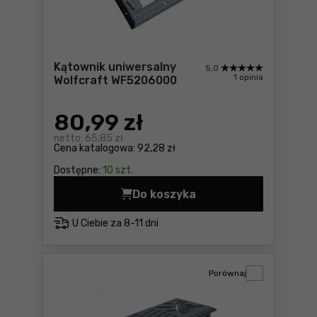
Kątownik uniwersalny
5,0
1 opinia
Wolfcraft WF5206000
80
,99 zł
netto:
65,85 zł
Cena katalogowa:
92,28 zł
Dostępne:
10 szt.
Do koszyka
Kątownik uniwersalny Wolf
U Ciebie za
8-11 dni
Porównaj