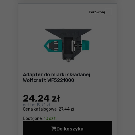
Porównaj
Adapter do miarki składanej
Wolfcraft WF5221000
24
,24 zł
netto:
19,71 zł
Cena katalogowa:
27,44 zł
Dostępne:
10 szt.
Do koszyka
Adapter do miarki składane