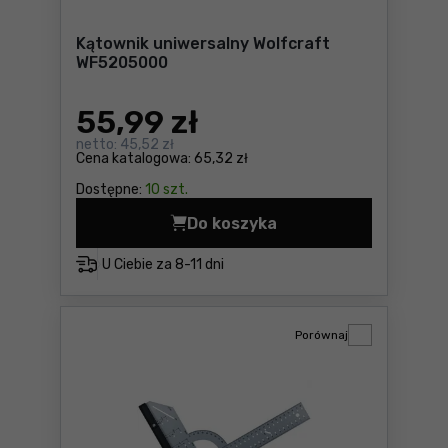
Kątownik uniwersalny Wolfcraft
WF5205000
55
,99 zł
netto:
45,52 zł
Cena katalogowa:
65,32 zł
Dostępne:
10 szt.
Do koszyka
Kątownik uniwersalny Wolf
U Ciebie za
8-11 dni
Porównaj