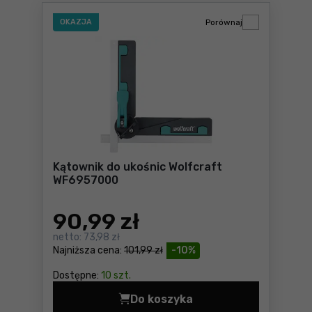
OKAZJA
Porównaj
Kątownik do ukośnic Wolfcraft
WF6957000
90
,99 zł
netto:
73,98 zł
Najniższa cena:
101,99 zł
-10%
Dostępne:
10 szt.
Do koszyka
Kątownik do ukośnic Wolfc