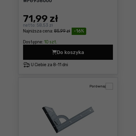
WF6958000
71
,99 zł
netto:
58,53 zł
Najniższa cena:
85,99 zł
-16%
Dostępne:
10 szt.
Do koszyka
Kątownik Laminat Wolfcraf
U Ciebie za
8-11 dni
Porównaj