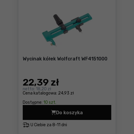
Wycinak kółek Wolfcraft WF4151000
22
,39 zł
netto:
18,20 zł
Cena katalogowa:
24,93 zł
Dostępne:
10 szt.
Do koszyka
Wycinak kółek Wolfcraft WF
U Ciebie za
8-11 dni