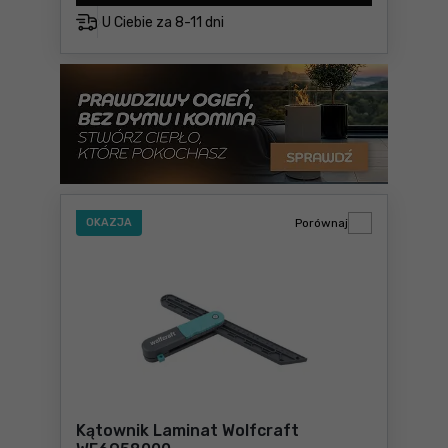
U Ciebie za
8-11 dni
OKAZJA
Porównaj
Kątownik Laminat Wolfcraft