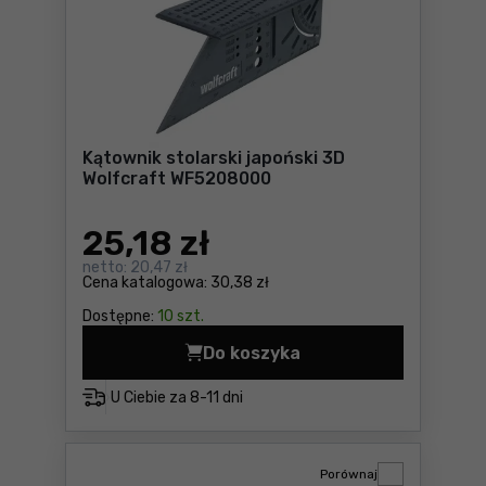
Kątownik stolarski japoński 3D
Wolfcraft WF5208000
25
,18 zł
netto:
20,47 zł
Cena katalogowa:
30,38 zł
Dostępne:
10 szt.
Do koszyka
Kątownik stolarski japońsk
U Ciebie za
8-11 dni
Porównaj