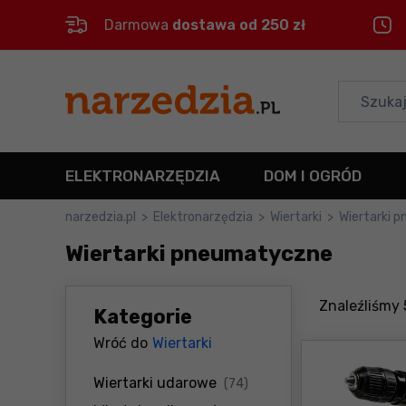
Darmowa
dostawa od 250 zł
Control
M
Menu główne
Filtry
ELEKTRONARZĘDZIA
DOM I OGRÓD
Produkty
narzedzia.pl
>
Elektronarzędzia
>
Wiertarki
>
Wiertarki 
Wiertarki pneumatyczne
Stopka
Mapa strony
Znaleźliśmy
Kategorie
Wróć do
Wiertarki
produkty
Wiertarki udarowe
(74)