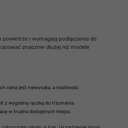
ne powietrze i wymagają podłączenia do
pracować znacznie dłużej niż modele
Ich cena jest niewysoka, a możliwość
ałt z wygodną rączką do trzymania,
acę w trudno dostępnych miejsc.
m roboczym około 6 bar. Urządzenie musi