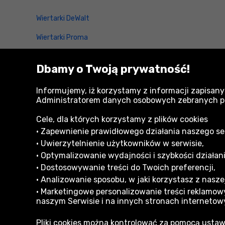
Wiertarki DeWalt
Wiertarki Proma
Wiertarki Scheppach
Dbamy o Twoją prywatność!
Wiertarki Bosch
Informujemy, iż korzystamy z informacji zapisany
Wiertarki Metabo
Administratorem danych osobowych zebranych przy
Cele, dla których korzystamy z plików cookies
• Zapewnienie prawidłowego działania naszego serw
• Uwierzytelnienie użytkowników w serwisie,
• Optymalizowanie wydajności i szybkości działani
• Dostosowywanie treści do Twoich preferencji,
Informacje dla Klienta
• Analizowanie sposobu, w jaki korzystasz z naszej
Formy płatności
Reklam
• Marketingowe personalizowanie treści reklamowy
naszym Serwisie i na innych stronach internetow
Zakupy na raty
Regula
Pliki cookies można kontrolować za pomocą ustaw