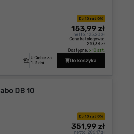
Do
10 rat 0
%
153
,99 zł
netto:
125,20 zł
Cena katalogowa:
210,33 zł
Dostępne:
> 10 szt.
U Ciebie za
Do koszyka
Wiertarka pneumatycz
1-3 dni
abo DB 10
Do
10 rat 0
%
351
,99 zł
netto:
286,17 zł