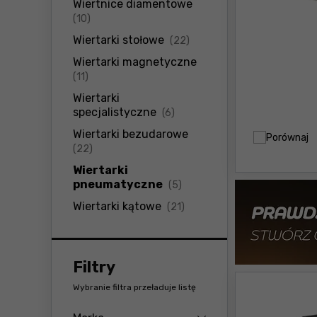
Wiertnice diamentowe
produkty
(10)
produkty
Wiertarki stołowe
(22)
Wiertarki magnetyczne
produkty
(11)
Wiertarki
produkty
specjalistyczne
(6)
Wiertarki bezudarowe
Porównaj
produkty
(22)
Wiertarki
produkty
pneumatyczne
(5)
produkty
Wiertarki kątowe
(21)
Filtry
Wybranie filtra przeładuje listę