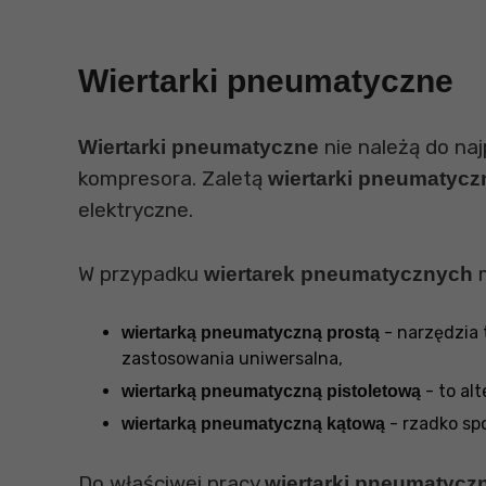
Wiertarki pneumatyczne
nie należą do naj
Wiertarki pneumatyczne
kompresora. Zaletą
wiertarki pneumatycz
elektryczne.
W przypadku
m
wiertarek pneumatycznych
- narzędzia 
wiertarką pneumatyczną prostą
zastosowania uniwersalna,
- to al
wiertarką pneumatyczną pistoletową
- rzadko sp
wiertarką pneumatyczną kątową
Do właściwej pracy
wiertarki pneumatycz