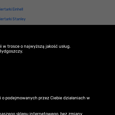
iertarki Einhell
iertarki Stanley
iertarki Hikoki
i w trosce o najwyższą jakość usług.
 Bydgoszczy.
narzedzia.pl
Dlaczego my
ji o podejmowanych przez Ciebie działaniach w
O nas
 naszego sklepu internetowego, bez zmiany