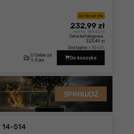
Do
10 rat 0
%
232
,99 zł
netto:
189,42 zł
Cena katalogowa:
323,49 zł
Dostępne:
> 10 szt.
U Ciebie za
Do koszyka
Wiertarka pneumatycz
1-3 dni
 14-514