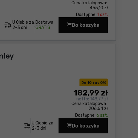
Cena katalogowa:
455,10 zł
Dostępne:
1 szt.
U Ciebie za
Dostawa
Do koszyka
Wiertarka pneumatycz
2-3 dni
GRATIS
nley
Do
10 rat 0
%
182
,99 zł
netto:
148,77 zł
Cena katalogowa:
206,64 zł
Dostępne:
6 szt.
U Ciebie za
Do koszyka
Wiertarka pneumatycz
2-3 dni