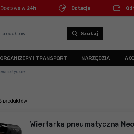
Dostawa
w 24h
Dotacje
Od
Szukaj
ORGANIZERY I TRANSPORT
NARZĘDZIA
AK
pneumatyczne
5
produktów
Wiertarka pneumatyczna Neo