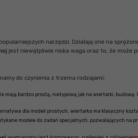
popularniejszych narzędzi. Działają one na sprężo
jest niewątpliwie niska waga oraz to, że może 
nej
amy do czynienia z trzema rodzajami:
te mają bardzo prostą, nietypową jak na wiertarki, budowę. 
ternatywa dla modeli prostych, wiertarka ma klasyczny kszt
otykane modele do zadań specjalnych, pozwalających na pr
wymagany jest kompresor, najlepiej z ciśnienie
nej