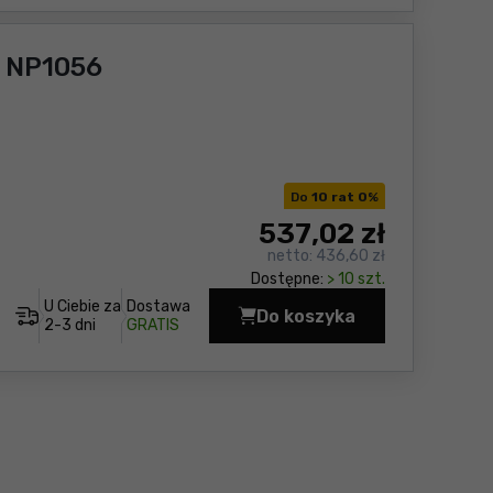
 NP1056
Do
10 rat 0
%
537
,02 zł
netto:
436,60 zł
Dostępne:
> 10 szt.
U Ciebie za
Dostawa
Do koszyka
Wiertarka HD-DR10A G
2-3 dni
GRATIS