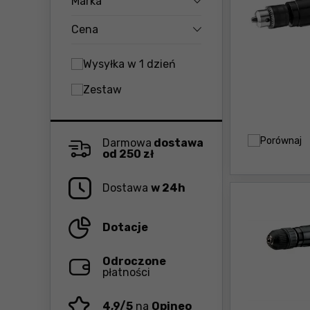
Marka
Cena
Wysyłka w 1 dzień
Zestaw
Porównaj
Darmowa
dostawa
od 250 zł
Dostawa
w 24h
Dotacje
Odroczone
płatności
4,9/5
na
Opineo