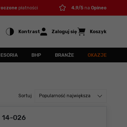
roczone
płatności
4,9/5
na
Opineo
Kontrast
Zaloguj się
Koszyk
CESORIA
BHP
BRANŻE
OKAZJE
Sortuj od
Sortuj
Popularność największa
 14-026