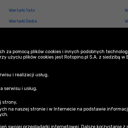
Wiertarki Yato
W
Wiertarki Dedra
W
Wiertarki Ryobi
W
Wiertarki Graphite
ch za pomocą plików cookies i innych podobnych technologi
Wiertarki Makita
 użyciu plików cookies jest Rotopino.pl S.A. z siedzibą w
isu i realizacji usług,
a serwisu i usług,
 strony,
acja gwarancyjna
ch na naszej stronie i w Internecie na podstawie informac
ych.
min sklepu
ień swojej przeglądarki internetowej. Dalsze korzystanie z