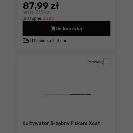
87
,99 zł
netto:
71,54 zł
Dostępne:
3 szt.
Do koszyka
Kultywator Fiskars QuikFit 
U Ciebie za
2-3 dni
Porównaj
Kultywator 3-zębny Fiskars Xcat