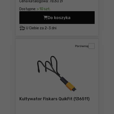
Cena katalogowa:
78,60 zł
Dostępne:
> 10 szt.
Do koszyka
Kultywator ERGO Cellfast C
U Ciebie za
2-3 dni
Porównaj
Kultywator Fiskars QuikFit (136511)