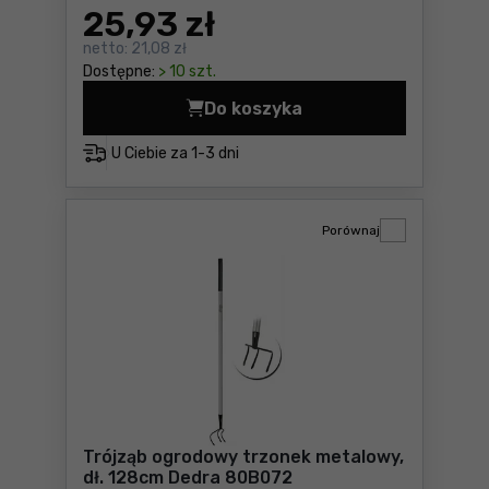
25
,93 zł
netto:
21,08 zł
Dostępne:
> 10 szt.
Do koszyka
Trójząb ogrodowy oprawion
U Ciebie za
1-3 dni
Porównaj
Trójząb ogrodowy trzonek metalowy,
dł. 128cm Dedra 80B072