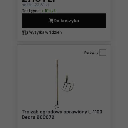
netto:
22,61 zł
Dostępne:
> 10 szt.
Do koszyka
Kultywator Fiskars (137020)
Wysyłka w
1 dzień
Porównaj
Trójząb ogrodowy oprawiony L-1100
Dedra 80C072