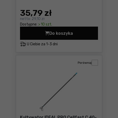
35
,79 zł
netto:
29,10 zł
Dostępne:
> 10 szt.
Do koszyka
Trójząb ogrodowy trzonek m
U Ciebie za
1-3 dni
Porównaj
Kultywator IDEAL PRO Cellfast C 40-