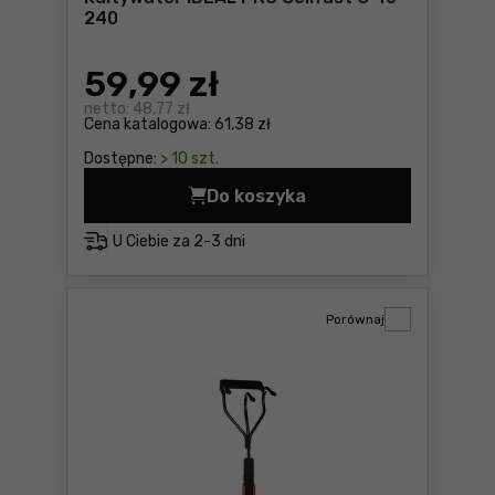
240
59
,99 zł
netto:
48,77 zł
Cena katalogowa:
61,38 zł
Dostępne:
> 10 szt.
Do koszyka
Kultywator IDEAL PRO Cellf
U Ciebie za
2-3 dni
Porównaj