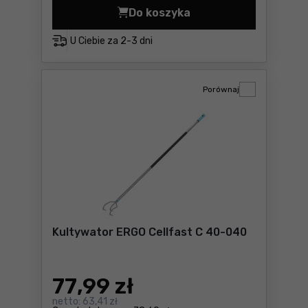
Do koszyka
Kultywator Fiskars Xact Cen
U Ciebie za
2-3 dni
Porównaj
Kultywator ERGO Cellfast C 40-040
77
,99 zł
netto:
63,41 zł