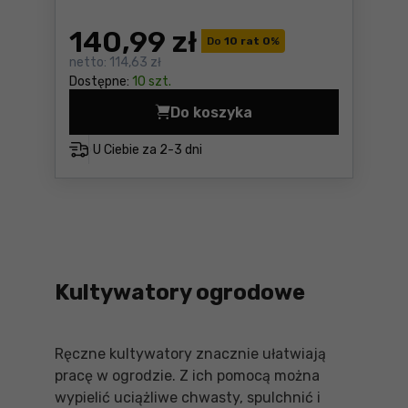
140
,99 zł
Do
10 rat 0
%
netto:
114,63 zł
Dostępne:
10 szt.
Do koszyka
Kultywator 3-zębny Fiskars
U Ciebie za
2-3 dni
Kultywatory ogrodowe
Ręczne kultywatory znacznie ułatwiają
pracę w ogrodzie. Z ich pomocą można
wypielić uciążliwe chwasty, spulchnić i