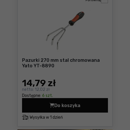
Porównaj
Pazurki 270 mm stal chromowana
Yato YT-8890
14
,79 zł
netto:
12,02 zł
Dostępne:
6 szt.
Do koszyka
Pazurki 270 mm stal chrom
Wysyłka w
1 dzień