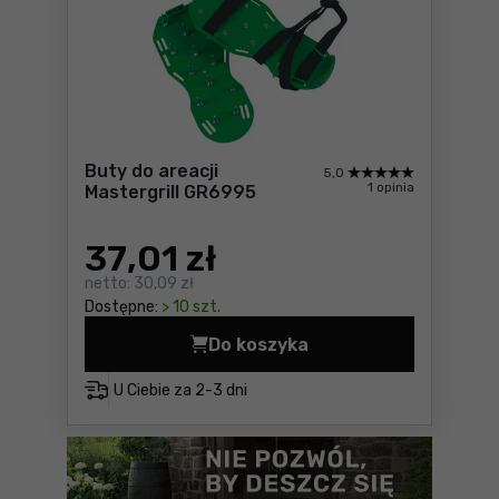
Buty do areacji
5,0
1 opinia
Mastergrill GR6995
37
,01 zł
netto:
30,09 zł
Dostępne:
> 10 szt.
Do koszyka
Buty do areacji Mastergrill
U Ciebie za
2-3 dni