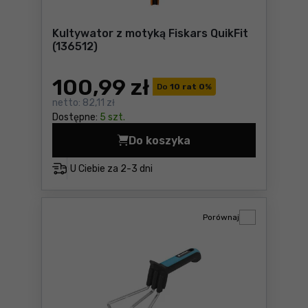
Kultywator z motyką Fiskars QuikFit
(136512)
100
,99 zł
Do
10 rat 0
%
netto:
82,11 zł
Dostępne:
5 szt.
Do koszyka
Kultywator z motyką Fiskars
U Ciebie za
2-3 dni
Porównaj