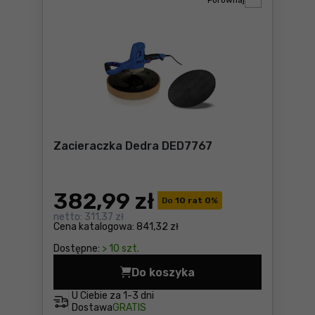
Porównaj
Zacieraczka Dedra DED7767
382
,99 zł
Do
10 rat 0
%
netto:
311,37 zł
Cena katalogowa:
841,32 zł
Dostępne:
> 10 szt.
Do koszyka
Zacieraczka Dedra DED7767
U Ciebie za
1-3 dni
Dostawa
GRATIS