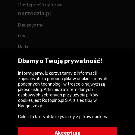
Dostępność cyfrowa
narzedzia.pl
Dlaczego my
O nas
Marki
Kontakt
Dbamy o Twoją prywatność!
Blog
Informujemy, iż korzystamy z informacji
zapisanych za pomocą plików cookies i innych
Forum
podobnych technologii w trosce o najwyższą
jakość usług. Administratorem danych
osobowych zebranych przy użyciu plików
cookies jest Rotopino.pl S.A. z siedzibą w
Bydgoszczy.
Copyright © 2026
Cele, dla których korzystamy z plików cookies
Polityka prywatności i zasady korzystania z
• Zapewnienie prawidłowego działania naszego
serwisu
serwisu i realizacji usług,
Akceptuję