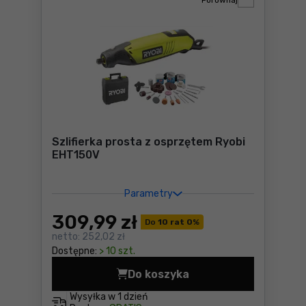
Porównaj
Szlifierka prosta z osprzętem Ryobi
EHT150V
Parametry
309
,99 zł
Do
10 rat 0
%
netto:
252,02 zł
Dostępne:
> 10 szt.
Do koszyka
Szlifierka prosta z osprzę
Wysyłka w
1 dzień