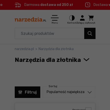
eo
Darmowa
dostawa od 250 zł
Dostawa
Ctrl
M
Elektronarzędzia
Menu główne
Menu
Kontrast
Zaloguj się
Koszyk
Dom i ogród
Filtry
Organizery i transport
narzedzia.pl
>
Narzędzia dla złotnika
Produkty
Narzędzia
Narzędzia dla złotnika
Stopka
Akcesoria
BHP
Mapa strony
Sortuj
Branże
Sortuj od
Filtruj
Popularność największa
Okazje