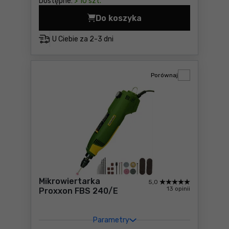
Dostępne:
> 10 szt.
Do koszyka
Suwmiarka MAUa 150/0.02 s
U Ciebie za
2-3 dni
Porównaj
Mikrowiertarka
5,0
13 opinii
Proxxon FBS 240/E
Parametry