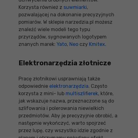
Korzysta również z
suwmiarki
,
pozwalającej na dokonanie precyzyjnych
pomiarów. W sklepie narzedzia.pl możesz
znaleźć wiele modeli tego typu
przyrządów, sygnowanych logotypem
znanych marek:
Yato
,
Neo
czy
Kmitex
.
Elektronarzędzia złotnicze
Pracę złotnikowi usprawniają także
odpowiednie
elektronarzędzia
. Często
korzysta z mini- lub
multiszlifierek
, które,
jak wskazuje nazwa, przeznaczone są do
szlifowania i polerowania niewielkich
przedmiotów. Aby je precyzyjnie obrobić, a
następnie wykończyć, warto spojrzeć
przez lupę, czy wszystko idzie zgodnie z
planem i otrzymamy pożądany efekt.