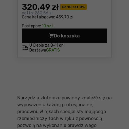
320
,49 zł
Do
10 rat 0
%
netto:
260,56 zł
Cena katalogowa:
459,70 zł
Dostępne:
10 szt.
Do koszyka
Mikrowiertarka Proxxon FB
U Ciebie za
8-11 dni
Dostawa
GRATIS
Narzędzia złotnicze powinny znaleźć się na
wyposażeniu każdej profesjonalnej
pracowni. W rękach specjalisty mającego
rzemieślniczy fach w ręku z pewnością
pozwolą na wykonanie prawdziwego