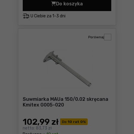
Do koszyka
Szczypce wydłużone proste
U Ciebie za
1-3 dni
Porównaj
Suwmiarka MAUa 150/0.02 skręcana
Kmitex G005-020
102
,99 zł
Do
10 rat 0
%
netto:
83,73 zł