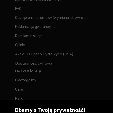
FAQ
Odstąpienie od umowy (wymiana lub zwrot)
Reklamacja gwarancyjna
Regulamin sklepu
Opinie
Akt o Usługach Cyfrowych (DSA)
Dostępność cyfrowa
narzedzia.pl
Dlaczego my
O nas
Marki
Kontakt
Dbamy o Twoją prywatność!