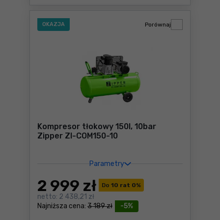
OKAZJA
Porównaj
Kompresor tłokowy 150l, 10bar
Zipper ZI-COM150-10
Parametry
2 999
zł
Do
10 rat 0
%
netto:
2 438,21 zł
Najniższa cena:
3 189 zł
-5%