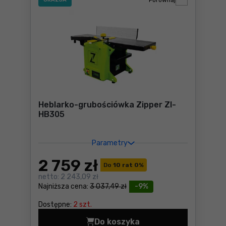
Porównaj
Heblarko-grubościówka Zipper ZI-
HB305
Parametry
2 759
zł
Do
10 rat 0
%
netto:
2 243,09 zł
Najniższa cena:
3 037,49 zł
-9%
Dostępne:
2 szt.
Do koszyka
Heblarko-grubościówka Zip