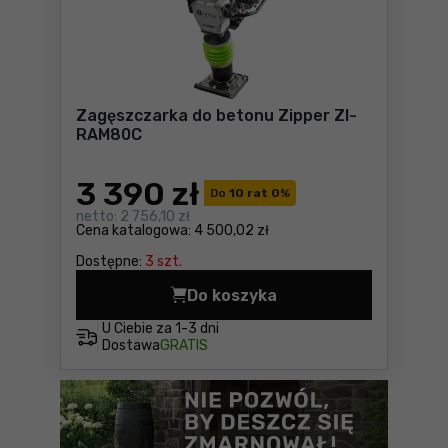
Zagęszczarka do betonu Zipper ZI-
RAM80C
3 390
zł
Do
10 rat 0
%
netto:
2 756,10 zł
Cena katalogowa:
4 500,02 zł
Dostępne:
3 szt.
Do koszyka
Zagęszczarka do betonu Zi
U Ciebie za
1-3 dni
Dostawa
GRATIS