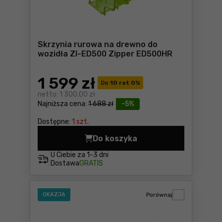
Skrzynia rurowa na drewno do
wozidła ZI-ED500 Zipper ED500HR
1 599
zł
Do
10 rat 0
%
netto:
1 300,00 zł
Najniższa cena:
1 688 zł
-5%
Dostępne:
1 szt.
Do koszyka
Skrzynia rurowa na drewno
U Ciebie za
1-3 dni
Dostawa
GRATIS
OKAZJA
Porównaj