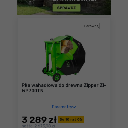
Porównaj
Piła wahadłowa do drewna Zipper ZI-
WP700TN
Parametry
3 289
zł
Do
10 rat 0
%
netto:
2 673,98 zł