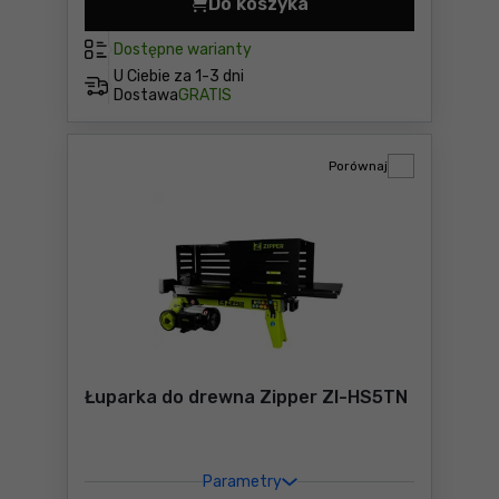
Do koszyka
Zadaszona zagroda dla zwie
Dostępne warianty
U Ciebie za
1-3 dni
Dostawa
GRATIS
Porównaj
Łuparka do drewna Zipper ZI-HS5TN
Parametry