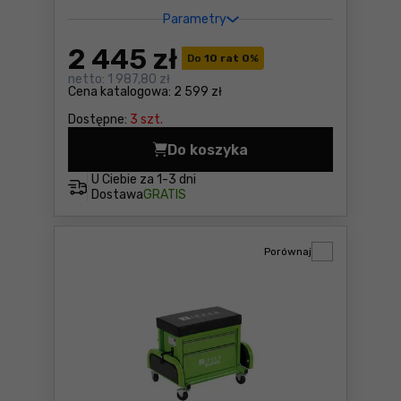
Parametry
2 445
zł
Do
10 rat 0
%
netto:
1 987,80 zł
Cena katalogowa:
2 599 zł
Dostępne:
3 szt.
Do koszyka
Przecinarka do betonu Zip
U Ciebie za
1-3 dni
Dostawa
GRATIS
Porównaj