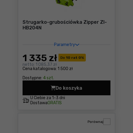
Strugarko-grubościówka Zipper ZI-
HB204N
Parametry
1 335
zł
Do
10 rat 0
%
netto:
1 085,37 zł
Cena katalogowa:
1 500 zł
Dostępne:
4 szt.
Do koszyka
Strugarko-grubościówka Zi
U Ciebie za
1-3 dni
Dostawa
GRATIS
Porównaj