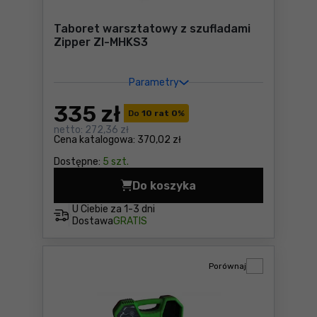
Taboret warsztatowy z szufladami
Zipper ZI-MHKS3
Parametry
335
zł
Do
10 rat 0
%
netto:
272,36 zł
Cena katalogowa:
370,02 zł
Dostępne:
5 szt.
Do koszyka
Taboret warsztatowy z szuf
U Ciebie za
1-3 dni
Dostawa
GRATIS
Porównaj