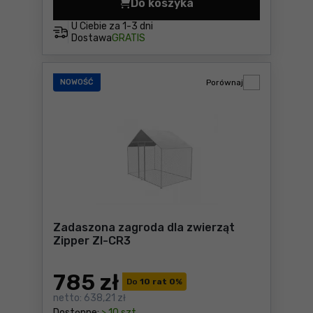
Do koszyka
Wiertnica do gleby Zipper 
U Ciebie za
1-3 dni
Dostawa
GRATIS
NOWOŚĆ
Porównaj
Zadaszona zagroda dla zwierząt
Zipper ZI-CR3
785
zł
Do
10 rat 0
%
netto:
638,21 zł
Dostępne:
> 10 szt.