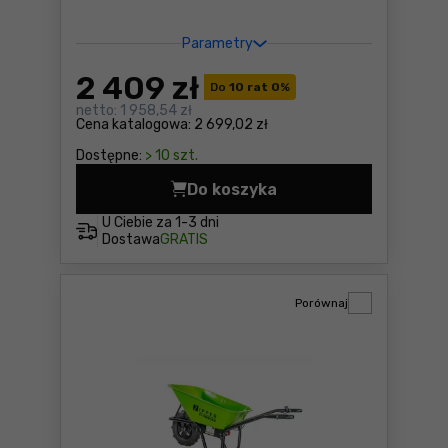
Parametry
2 409
zł
Do
10 rat 0
%
netto:
1 958,54 zł
Cena katalogowa:
2 699,02 zł
Dostępne:
> 10 szt.
Do koszyka
Łuparka do drewna Zipper 
U Ciebie za
1-3 dni
Dostawa
GRATIS
Porównaj