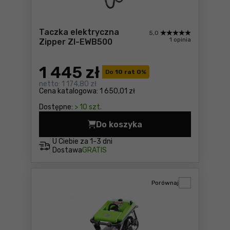
Taczka elektryczna
5,0
1 opinia
Zipper ZI-EWB500
1 445
zł
Do
10 rat 0
%
netto:
1 174,80 zł
Cena katalogowa:
1 650,01 zł
Dostępne:
> 10 szt.
Do koszyka
Taczka elektryczna Zipper
U Ciebie za
1-3 dni
Dostawa
GRATIS
Porównaj