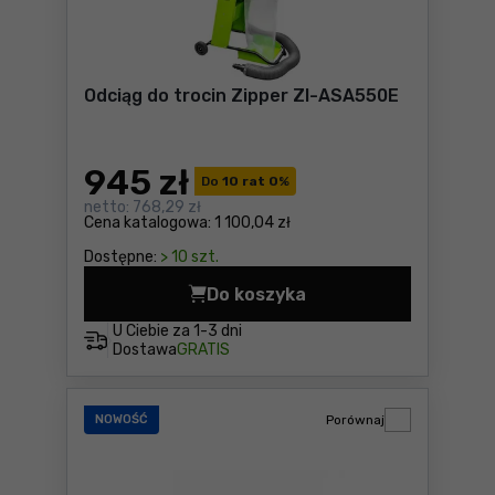
Odciąg do trocin Zipper ZI-ASA550E
945
zł
Do
10 rat 0
%
netto:
768,29 zł
Cena katalogowa:
1 100,04 zł
Dostępne:
> 10 szt.
Do koszyka
Odciąg do trocin Zipper ZI
U Ciebie za
1-3 dni
Dostawa
GRATIS
NOWOŚĆ
Porównaj