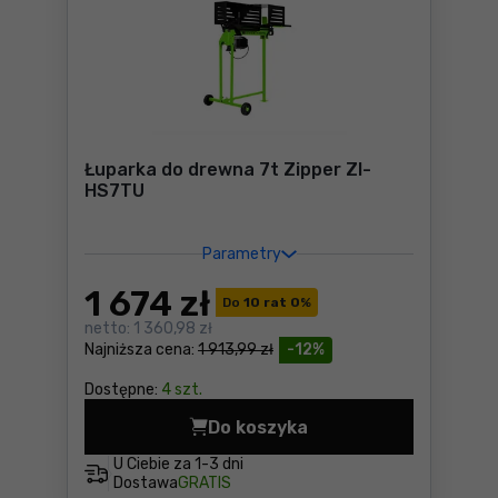
Łuparka do drewna 7t Zipper ZI-
HS7TU
Parametry
1 674
zł
Do
10 rat 0
%
netto:
1 360,98 zł
Najniższa cena:
1 913,99 zł
-12%
Dostępne:
4 szt.
Do koszyka
Łuparka do drewna 7t Zippe
U Ciebie za
1-3 dni
Dostawa
GRATIS