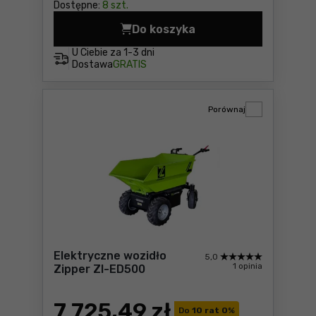
Dostępne:
8 szt.
Do koszyka
Kompresor tłokowy 150l, 10
U Ciebie za
1-3 dni
Dostawa
GRATIS
Porównaj
Elektryczne wozidło
5,0
1 opinia
Zipper ZI-ED500
7 725
,49 zł
Do
10 rat 0
%