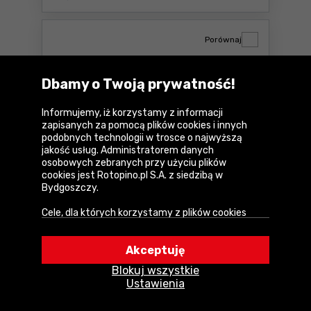
Porównaj
Dbamy o Twoją prywatność!
Informujemy, iż korzystamy z informacji
zapisanych za pomocą plików cookies i innych
podobnych technologii w trosce o najwyższą
jakość usług. Administratorem danych
osobowych zebranych przy użyciu plików
cookies jest Rotopino.pl S.A. z siedzibą w
Pilarka stołowa Zipper ZI-TS315-400
Bydgoszczy.
Cele, dla których korzystamy z plików cookies
• Zapewnienie prawidłowego działania naszego
Parametry
serwisu i realizacji usług,
Akceptuję
• Uwierzytelnienie użytkowników w serwisie,
1 409
zł
Do
10 rat 0
%
Blokuj wszystkie
• Optymalizowanie wydajności i szybkości
netto:
1 145,53 zł
Ustawienia
działania serwisu i usług,
Cena katalogowa:
1 550 zł
• Dostosowywanie treści do Twoich preferencji,