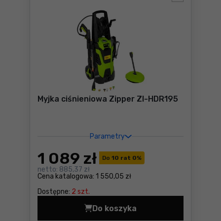
Myjka ciśnieniowa Zipper ZI-HDR195
Parametry
1 089
zł
Do
10 rat 0
%
netto:
885,37 zł
Cena katalogowa:
1 550,05 zł
Dostępne:
2 szt.
Do koszyka
Myjka ciśnieniowa Zipper Z