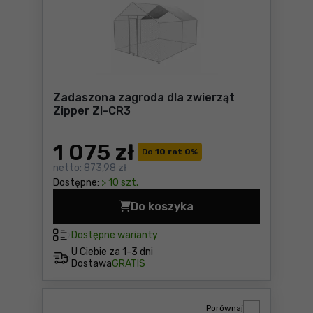
Zadaszona zagroda dla zwierząt
Zipper ZI-CR3
1 075
zł
Do
10 rat 0
%
netto:
873,98 zł
Dostępne:
> 10 szt.
Do koszyka
Zadaszona zagroda dla zwie
Dostępne warianty
U Ciebie za
1-3 dni
Dostawa
GRATIS
Porównaj