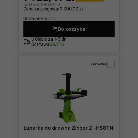
netto:
6 280,89 zł
Cena katalogowa:
9 300,03 zł
Dostępne:
8 szt.
Do koszyka
Elektryczne wozidło Zipper
U Ciebie za
1-3 dni
Dostawa
GRATIS
Porównaj
Łuparka do drewna Zipper ZI-HS8TN