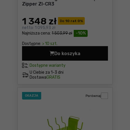
Zipper ZI-CR3
1 348
zł
Do
10 rat 0
%
netto:
1 095,93 zł
Najniższa cena:
1 503,99 zł
-10%
Dostępne:
> 10 szt.
Do koszyka
Zadaszona zagroda dla zwie
Dostępne warianty
U Ciebie za
1-3 dni
Dostawa
GRATIS
OKAZJA
Porównaj