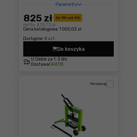
Parametry
825
zł
Do
10 rat 0
%
netto:
670,73 zł
Cena katalogowa:
1 000,03 zł
Dostępne:
8 szt.
Do koszyka
Ukośnica Zipper ZI-KGS210
U Ciebie za
1-3 dni
Dostawa
GRATIS
Porównaj