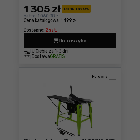
1 305
zł
Do
10 rat 0
%
netto:
1 060,98 zł
Cena katalogowa:
1 499 zł
Dostępne:
2 szt.
Do koszyka
Łuparka do drewna Zipper 
U Ciebie za
1-3 dni
Dostawa
GRATIS
Porównaj