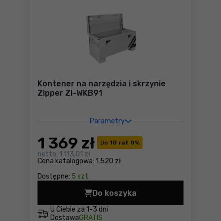
Kontener na narzędzia i skrzynie
Zipper ZI-WKB91
Parametry
1 369
zł
Do
10 rat 0
%
netto:
1 113,01 zł
Cena katalogowa:
1 520 zł
Dostępne:
5 szt.
Do koszyka
Kontener na narzędzia i skr
U Ciebie za
1-3 dni
Dostawa
GRATIS