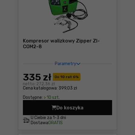
Kompresor walizkowy Zipper ZI-
COM2-8
Parametry
335
zł
Do
10 rat 0
%
netto:
272,36 zł
Cena katalogowa:
399,03 zł
Dostępne:
> 10 szt.
Do koszyka
Kompresor walizkowy Zippe
U Ciebie za
1-3 dni
Dostawa
GRATIS