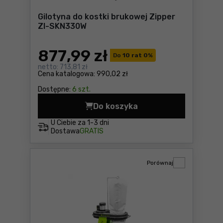
Gilotyna do kostki brukowej Zipper
ZI-SKN330W
877
,99 zł
Do
10 rat 0
%
netto:
713,81 zł
Cena katalogowa:
990,02 zł
Dostępne:
6 szt.
Do koszyka
U Ciebie za
1-3 dni
Dostawa
GRATIS
Porównaj