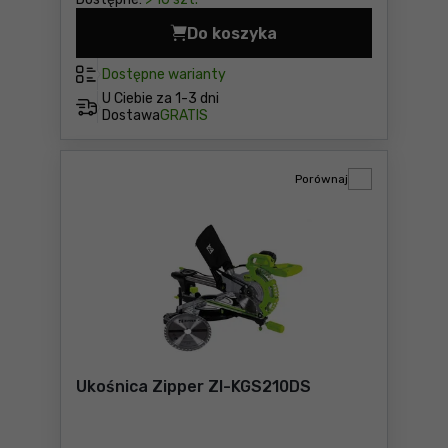
Do koszyka
Zadaszona zagroda dla zwie
Dostępne warianty
U Ciebie za
1-3 dni
Dostawa
GRATIS
Porównaj
Ukośnica Zipper ZI-KGS210DS