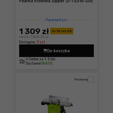
Pilarka stołowa Zipper ZI-TS315-230
Parametry
1 309
zł
Do
10 rat 0
%
netto:
1 064,23 zł
Dostępne:
3 szt.
Do koszyka
Pilarka stołowa Zipper ZI-
U Ciebie za
1-3 dni
Dostawa
GRATIS
Porównaj