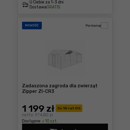
U Ciebie za
1-3 dni
Dostawa
GRATIS
NOWOŚĆ
Porównaj
Zadaszona zagroda dla zwierząt
Zipper ZI-CR3
1 199
zł
Do
10 rat 0
%
netto:
974,80 zł
Dostępne:
> 10 szt.