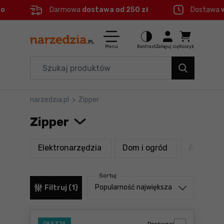
eo
Darmowa
dostawa od 250 zł
Dostawa
Ctrl
M
Elektronarzędzia
Menu główne
Menu
Kontrast
Zaloguj się
Koszyk
Dom i ogród
Filtry
Organizery i transport
narzedzia.pl
>
Zipper
Produkty
Narzędzia
Zipper
Stopka
Akcesoria
produkty
produkty
Elektronarzędzia
Dom i ogród
Akcesoria
BHP
Mapa strony
Sortuj
Branże
Sortuj od
Popularność największa
Filtruj (1)
Okazje
OKAZJA