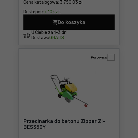
Cena katalogowa:
3 750,03 zł
Dostępne:
> 10 szt.
Do koszyka
Piła wahadłowa do drewna 
U Ciebie za
1-3 dni
Dostawa
GRATIS
Porównaj
Przecinarka do betonu Zipper ZI-
BES350Y