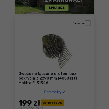
Porównaj
Gwoździe łączone drutem bez
pokrycia 3.2x90 mm (4050szt)
Makita F-31346
Parametry
199
zł
Do
10 rat 0
%
netto:
161,79 zł