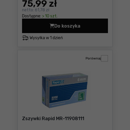
75
,99 zł
netto:
61,78 zł
Dostępne:
> 10 szt.
Do koszyka
Wkręty do G-K DeWalt DWF4
Wysyłka w
1 dzień
Porównaj
Zszywki Rapid MR-11908111