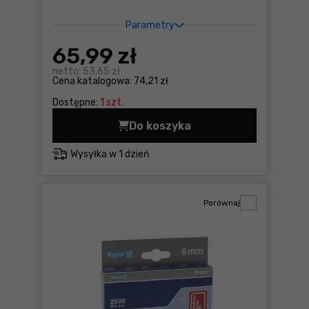
Parametry
65
,99 zł
netto:
53,65 zł
Cena katalogowa:
74,21 zł
Dostępne:
1 szt.
Do koszyka
Zszywki Rapid MR-11908111 
Wysyłka w
1 dzień
Porównaj