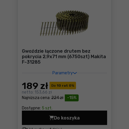
Gwoździe łączone drutem bez
pokrycia 2,9x71 mm (6750szt) Makita
F-31285
Parametry
189
zł
Do
10 rat 0
%
netto:
153,66 zł
Najniższa cena:
224 zł
-15%
Dostępne:
5 szt.
Do koszyka
Gwoździe łączone drutem be