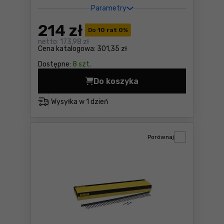
Parametry
214
zł
Do
10 rat 0
%
netto:
173,98 zł
Cena katalogowa:
301,35 zł
Dostępne:
8 szt.
Do koszyka
Gwoździe 64mm do AF635, 4
Wysyłka w
1 dzień
Porównaj