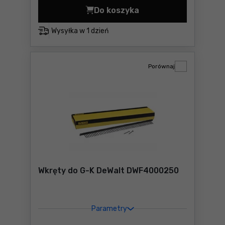
Do koszyka
Gwoździe na papierze gład
Wysyłka w
1 dzień
Porównaj
Wkręty do G-K DeWalt DWF4000250
Parametry