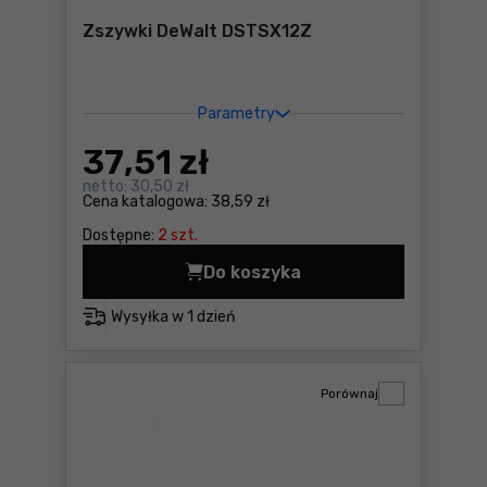
Zszywki DeWalt DSTSX12Z
Parametry
37
,51 zł
netto:
30,50 zł
Cena katalogowa:
38,59 zł
Dostępne:
2 szt.
Do koszyka
Zszywki DeWalt DSTSX12Z Ce
Wysyłka w
1 dzień
Porównaj