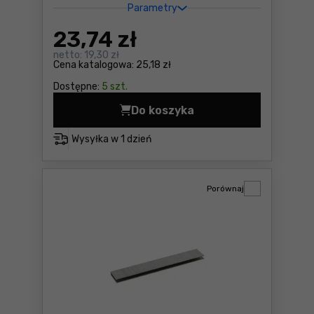
Parametry
23
,74 zł
netto:
19,30 zł
Cena katalogowa:
25,18 zł
Dostępne:
5 szt.
Do koszyka
Gwoździe z łbem spęcznion
Wysyłka w
1 dzień
Porównaj