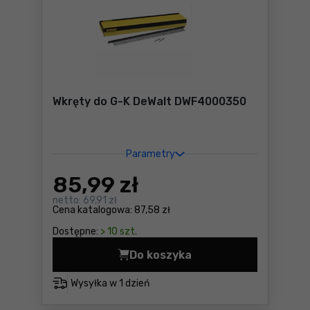
Wkręty do G-K DeWalt DWF4000350
Parametry
85
,99 zł
netto:
69,91 zł
Cena katalogowa:
87,58 zł
Dostępne:
> 10 szt.
Do koszyka
Wkręty do G-K DeWalt DWF4
Wysyłka w
1 dzień