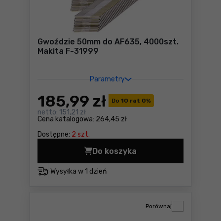
Gwoździe 50mm do AF635, 4000szt.
Makita F-31999
Parametry
185
,99 zł
Do
10 rat 0
%
netto:
151,21 zł
Cena katalogowa:
264,45 zł
Dostępne:
2 szt.
Do koszyka
Gwoździe 50mm do AF635, 4
Wysyłka w
1 dzień
Porównaj