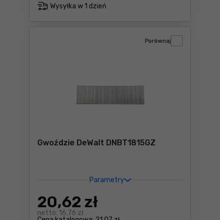
Wysyłka w
1 dzień
Porównaj
Gwoździe DeWalt DNBT1815GZ
Parametry
20
,62 zł
netto:
16,76 zł
Cena katalogowa:
21,07 zł