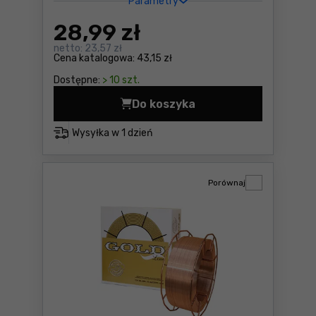
Parametry
28
,99 zł
netto:
23,57 zł
Cena katalogowa:
43,15 zł
Dostępne:
> 10 szt.
Do koszyka
Zszywki 10mm Stanley 1-TR
Wysyłka w
1 dzień
Porównaj