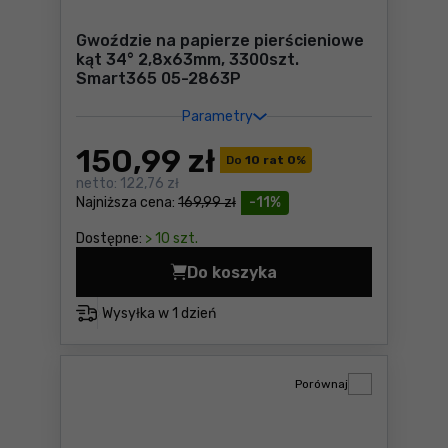
Gwoździe na papierze pierścieniowe
kąt 34° 2,8x63mm, 3300szt.
Smart365 05-2863P
Parametry
150
,99 zł
Do
10 rat 0
%
netto:
122,76 zł
Najniższa cena:
169,99 zł
-11%
Dostępne:
> 10 szt.
Do koszyka
Gwoździe na papierze pierś
Wysyłka w
1 dzień
Porównaj