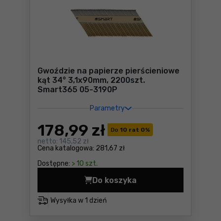
Gwoździe na papierze pierścieniowe
kąt 34° 3,1x90mm, 2200szt.
Smart365 05-3190P
Parametry
178
,99 zł
Do
10 rat 0
%
netto:
145,52 zł
Cena katalogowa:
281,67 zł
Dostępne:
> 10 szt.
Do koszyka
Gwoździe na papierze pierś
Wysyłka w
1 dzień