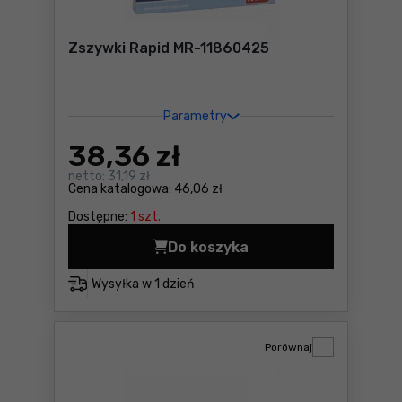
Zszywki Rapid MR-11860425
Parametry
38
,36 zł
netto:
31,19 zł
Cena katalogowa:
46,06 zł
Dostępne:
1 szt.
Do koszyka
Zszywki Rapid MR-11860425
Wysyłka w
1 dzień
Porównaj