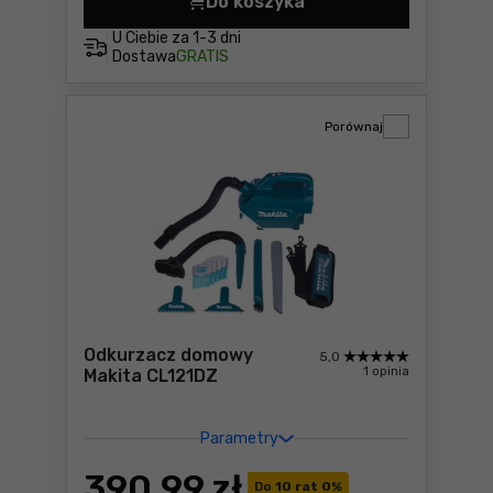
Do koszyka
Odkurzacz samochodowy Ma
U Ciebie za
1-3 dni
Dostawa
GRATIS
Porównaj
Odkurzacz domowy
5,0
1 opinia
Makita CL121DZ
Parametry
390
,99 zł
Do
10 rat 0
%