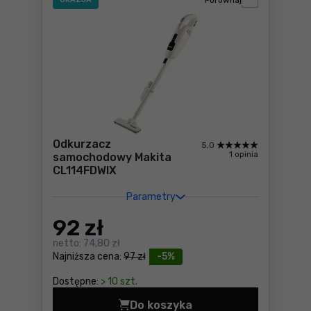
Porównaj
Odkurzacz
5,0
1 opinia
samochodowy Makita
CL114FDWIX
Parametry
92
zł
netto:
74,80 zł
Najniższa cena:
97 zł
-5%
Dostępne:
> 10 szt.
Do koszyka
Odkurzacz samochodowy Ma