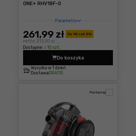
ONE+ RHV18F-0
Parametry
261
,99 zł
Do
10 rat 0
%
netto:
213,00 zł
Dostępne:
> 10 szt.
Do koszyka
Odkurzacz samochodowy Ry
Wysyłka w
1 dzień
Dostawa
GRATIS
Porównaj