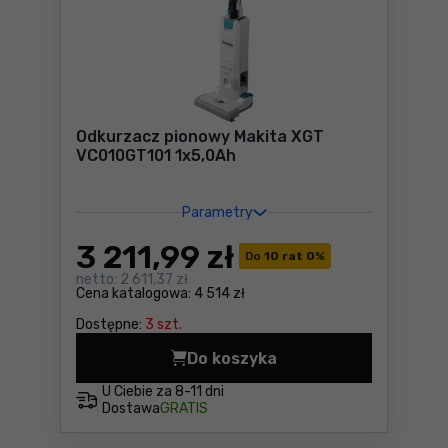
Odkurzacz pionowy Makita XGT
VC010GT101 1x5,0Ah
Parametry
3 211
,99 zł
Do
10 rat 0
%
netto:
2 611,37 zł
Cena katalogowa:
4 514 zł
Dostępne:
3 szt.
Do koszyka
Odkurzacz pionowy Makita 
U Ciebie za
8-11 dni
Dostawa
GRATIS