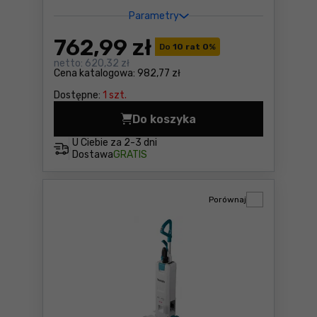
Parametry
762
,99 zł
Do
10 rat 0
%
netto:
620,32 zł
Cena katalogowa:
982,77 zł
Dostępne:
1 szt.
Do koszyka
Odkurzacz warsztatowy Einh
U Ciebie za
2-3 dni
Dostawa
GRATIS
Porównaj