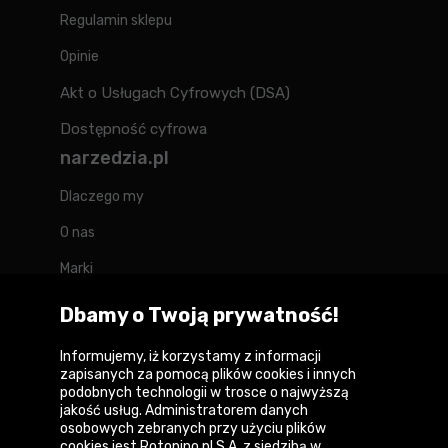
Regulamin sklepu
Opinie
Akt o Usługach Cyfrowych (DSA)
Dostępność cyfrowa
narzedzia.pl
Dlaczego my
O nas
Marki
Kontakt
Dbamy o Twoją prywatność!
Blog
Informujemy, iż korzystamy z informacji
zapisanych za pomocą plików cookies i innych
Forum
podobnych technologii w trosce o najwyższą
jakość usług. Administratorem danych
osobowych zebranych przy użyciu plików
cookies jest Rotopino.pl S.A. z siedzibą w