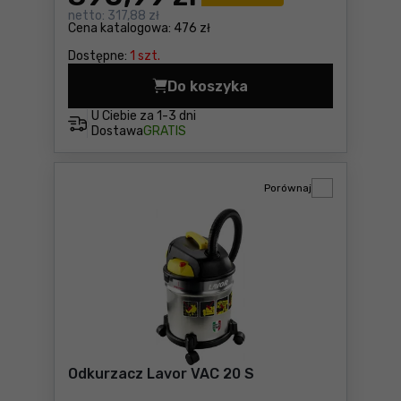
netto:
317,88 zł
Cena katalogowa:
476 zł
Dostępne:
1 szt.
Do koszyka
Odkurzacz domowy Makita C
U Ciebie za
1-3 dni
Dostawa
GRATIS
Porównaj
Odkurzacz Lavor VAC 20 S