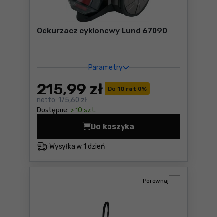
Odkurzacz cyklonowy Lund 67090
Parametry
215
,99 zł
Do
10 rat 0
%
netto:
175,60 zł
Dostępne:
> 10 szt.
Do koszyka
Odkurzacz cyklonowy Lund 
Wysyłka w
1 dzień
Porównaj