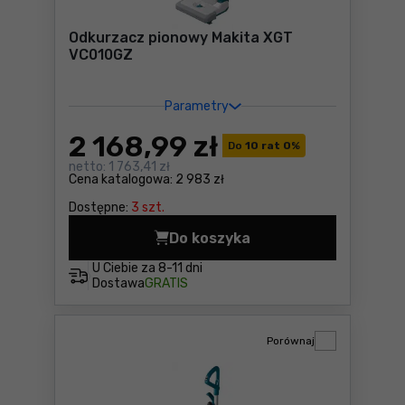
Odkurzacz pionowy Makita XGT
VC010GZ
Parametry
2 168
,99 zł
Do
10 rat 0
%
netto:
1 763,41 zł
Cena katalogowa:
2 983 zł
Dostępne:
3 szt.
Do koszyka
Odkurzacz pionowy Makita 
U Ciebie za
8-11 dni
Dostawa
GRATIS
Porównaj