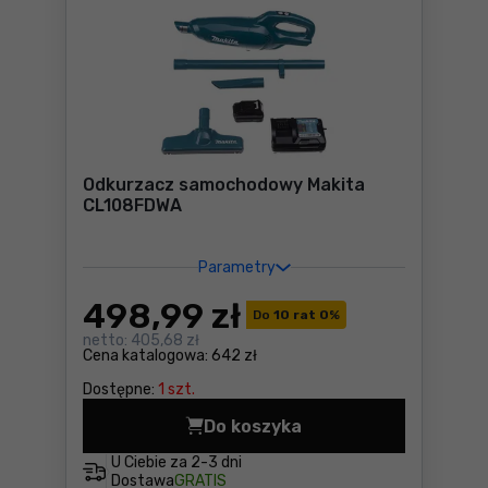
Odkurzacz samochodowy Makita
CL108FDWA
Parametry
498
,99 zł
Do
10 rat 0
%
netto:
405,68 zł
Cena katalogowa:
642 zł
Dostępne:
1 szt.
Do koszyka
Odkurzacz samochodowy Ma
U Ciebie za
2-3 dni
Dostawa
GRATIS