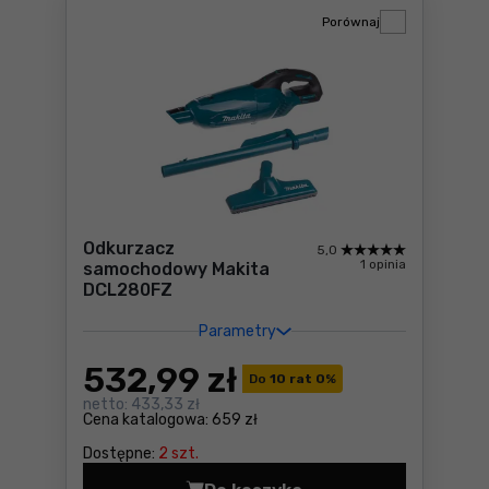
Porównaj
Odkurzacz
5,0
1 opinia
samochodowy Makita
DCL280FZ
Parametry
532
,99 zł
Do
10 rat 0
%
netto:
433,33 zł
Cena katalogowa:
659 zł
Dostępne:
2 szt.