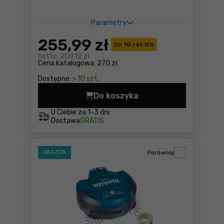
Parametry
255
,99 zł
Do
10 rat 0
%
netto:
208,12 zł
Cena katalogowa:
270 zł
Dostępne:
> 10 szt.
Do koszyka
Odkurzacz Lavor VAC 20 S C
U Ciebie za
1-3 dni
Dostawa
GRATIS
OKAZJA
Porównaj