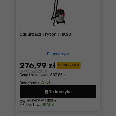
Odkurzacz Tryton THK20
Parametry
276
,99 zł
Do
10 rat 0
%
netto:
225,20 zł
Cena katalogowa:
383,55 zł
Dostępne:
> 10 szt.
Do koszyka
Odkurzacz Tryton THK20 Ce
Wysyłka w
1 dzień
Dostawa
GRATIS