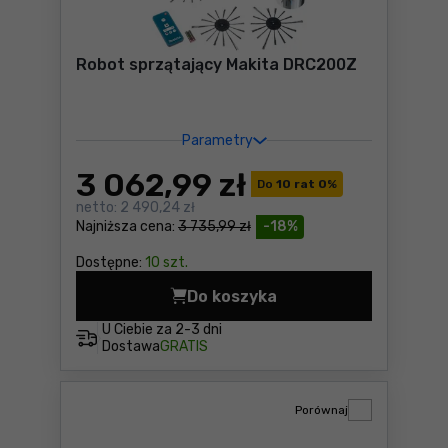
Robot sprzątający Makita DRC200Z
Parametry
3 062
,99 zł
Do
10 rat 0
%
netto:
2 490,24 zł
Najniższa cena:
3 735,99 zł
-18%
Dostępne:
10 szt.
Do koszyka
Robot sprzątający Makita 
U Ciebie za
2-3 dni
Dostawa
GRATIS
Porównaj