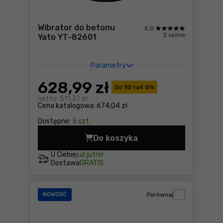
Wibrator do betonu
5,0
2 opinie
Yato YT-82601
Parametry
628
,99 zł
Do
10 rat 0
%
netto:
511,37 zł
Cena katalogowa:
674,04 zł
Dostępne:
5 szt.
Do koszyka
Wibrator do betonu Yato YT
U Ciebie
już jutro!
Dostawa
GRATIS
NOWOŚĆ
Porównaj