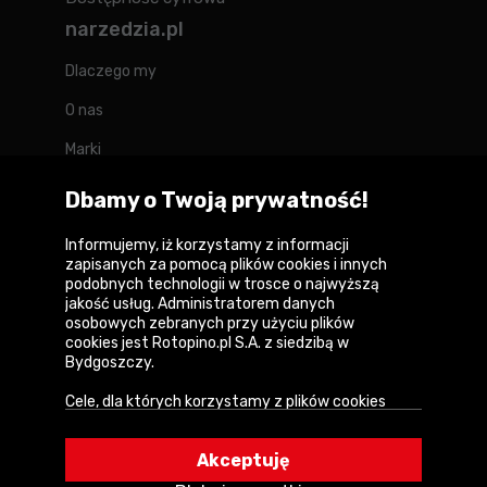
narzedzia.pl
Dlaczego my
O nas
Marki
Kontakt
Dbamy o Twoją prywatność!
Blog
Informujemy, iż korzystamy z informacji
zapisanych za pomocą plików cookies i innych
Forum
podobnych technologii w trosce o najwyższą
jakość usług. Administratorem danych
osobowych zebranych przy użyciu plików
cookies jest Rotopino.pl S.A. z siedzibą w
Bydgoszczy.
Copyright © 2026
Cele, dla których korzystamy z plików cookies
Polityka prywatności i zasady korzystania z
• Zapewnienie prawidłowego działania naszego
serwisu
serwisu i realizacji usług,
Akceptuję
Informacja o plikach cookies
• Uwierzytelnienie użytkowników w serwisie,