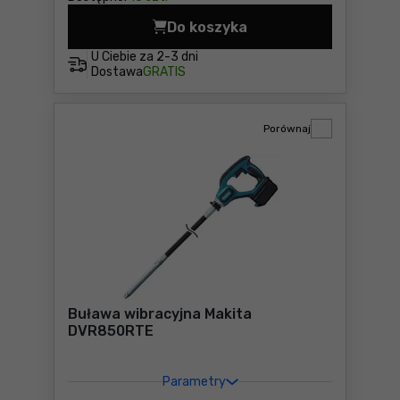
Do koszyka
Wibrator do poziomowania p
U Ciebie za
2-3 dni
Dostawa
GRATIS
Porównaj
Buława wibracyjna Makita
DVR850RTE
Parametry