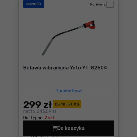
NOWOŚĆ
Porównaj
Buława wibracyjna Yato YT-82604
Parametry
299
zł
Do
10 rat 0
%
netto:
243,09 zł
Dostępne:
2 szt.
Do koszyka
Buława wibracyjna Yato YT