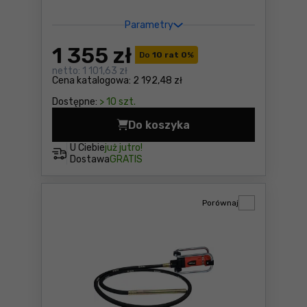
Parametry
1 355
zł
Do
10 rat 0
%
netto:
1 101,63 zł
Cena katalogowa:
2 192,48 zł
Dostępne:
> 10 szt.
Do koszyka
Wibrator do betonu DeWalt 
U Ciebie
już jutro!
Dostawa
GRATIS
Porównaj