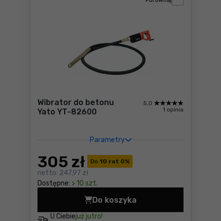
Porównaj
Wibrator do betonu
5,0
1 opinia
Yato YT-82600
Parametry
305
zł
Do
10 rat 0
%
netto:
247,97 zł
Dostępne:
> 10 szt.
Do koszyka
Wibrator do betonu Yato Y
U Ciebie
już jutro!