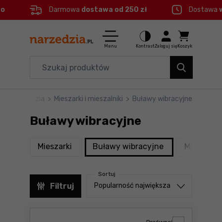
eo
Darmowa
dostawa od 250 zł
Dostawa
Ctrl
M
Elektronarzędzia
Menu główne
Menu
Kontrast
Zaloguj się
Koszyk
Dom i ogród
Filtry
Organizery i transport
ektronarzędzia
>
Mieszarki i mieszalniki
>
Buławy wibracyjne
Produkty
Narzędzia
Buławy wibracyjne
Stopka
Akcesoria
produkty
produkty
Mieszarki
Buławy wibracyjne
Mieszalnik
BHP
Mapa strony
Sortuj
Branże
Sortuj od
Filtruj
Popularność największa
Okazje