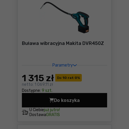
Buława wibracyjna Makita DVR450Z
Parametry
1 315
zł
Do
10 rat 0
%
netto:
1 069,11 zł
Dostępne:
9 szt.
Do koszyka
Buława wibracyjna Makita 
U Ciebie
już jutro!
Dostawa
GRATIS