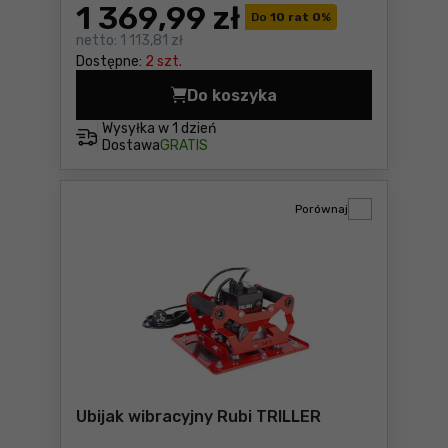
1 369
,99 zł
Do
10 rat 0
%
netto:
1 113,81 zł
Dostępne:
2 szt.
Do koszyka
Napęd do buławy wibracyjne
Wysyłka w
1 dzień
Dostawa
GRATIS
Porównaj
Ubijak wibracyjny Rubi TRILLER