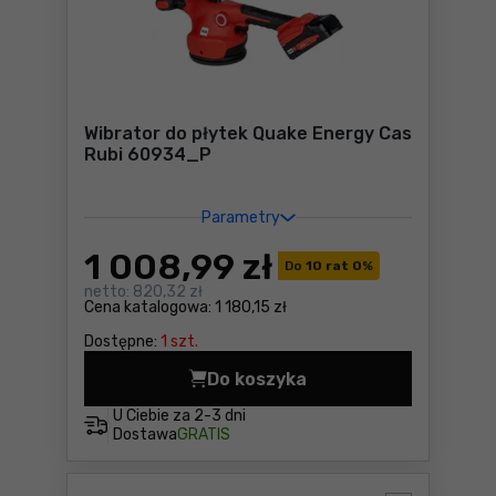
Wibrator do płytek Quake Energy Cas
Rubi 60934_P
Parametry
1 008
,99 zł
Do
10 rat 0
%
netto:
820,32 zł
Cena katalogowa:
1 180,15 zł
Dostępne:
1 szt.
Do koszyka
Wibrator do płytek Quake E
U Ciebie za
2-3 dni
Dostawa
GRATIS