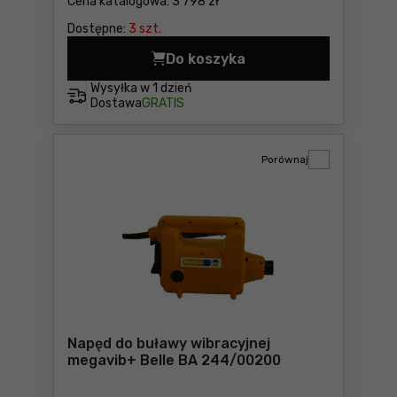
Cena katalogowa:
3 798 zł
Dostępne:
3 szt.
Do koszyka
Zagęszczacz betonu Makita
Wysyłka w
1 dzień
Dostawa
GRATIS
Porównaj
Napęd do buławy wibracyjnej
megavib+ Belle BA 244/00200