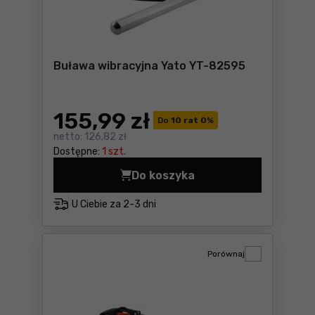
Buława wibracyjna Yato YT-82595
155
,99 zł
Do
10 rat 0
%
netto:
126,82 zł
Dostępne:
1 szt.
Do koszyka
Buława wibracyjna Yato YT-
U Ciebie za
2-3 dni
Porównaj