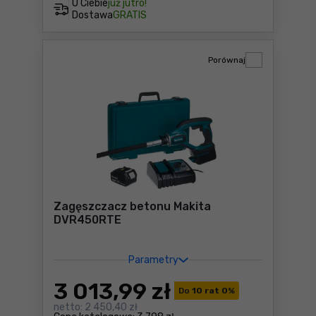
U Ciebie
już jutro!
Dostawa
GRATIS
Porównaj
Zagęszczacz betonu Makita
DVR450RTE
Parametry
3 013
,99 zł
Do
10 rat 0
%
netto:
2 450,40 zł