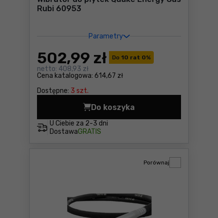
Rubi 60953
Parametry
502
,99 zł
Do
10 rat 0
%
netto:
408,93 zł
Cena katalogowa:
614,67 zł
Dostępne:
3 szt.
Do koszyka
Wibrator do płytek Quake E
U Ciebie za
2-3 dni
Dostawa
GRATIS
Porównaj