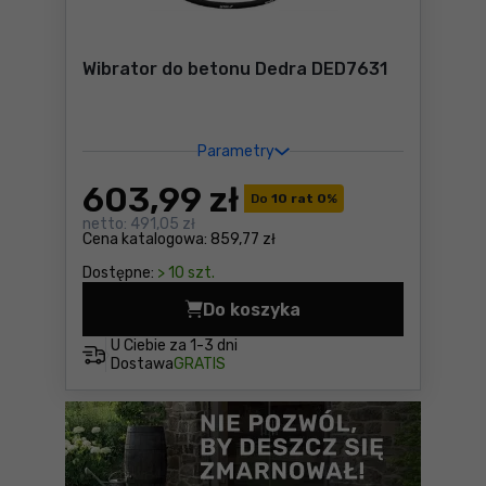
Wibrator do betonu Dedra DED7631
Parametry
603
,99 zł
Do
10 rat 0
%
netto:
491,05 zł
Cena katalogowa:
859,77 zł
Dostępne:
> 10 szt.
Do koszyka
Wibrator do betonu Dedra 
U Ciebie za
1-3 dni
Dostawa
GRATIS