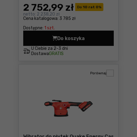
2 752
,99 zł
Do
10 rat 0
%
netto:
2 238,20 zł
Cena katalogowa:
3 785 zł
Dostępne:
1 szt.
Do koszyka
Buława wibracyjna Makita 
U Ciebie za
2-3 dni
Dostawa
GRATIS
Porównaj
Wibrator do płytek Quake Energy Cas