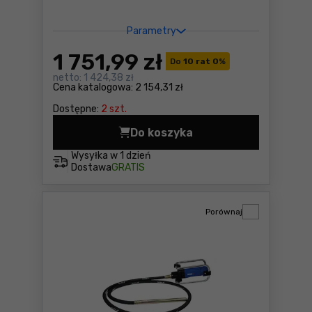
Parametry
1 751
,99 zł
Do
10 rat 0
%
netto:
1 424,38 zł
Cena katalogowa:
2 154,31 zł
Dostępne:
2 szt.
Do koszyka
Ubijak wibracyjny Rubi TRIL
Wysyłka w
1 dzień
Dostawa
GRATIS
Porównaj