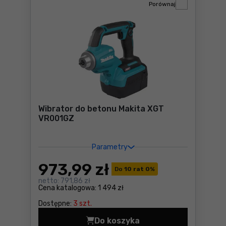
Porównaj
Wibrator do betonu Makita XGT
VR001GZ
Parametry
973
,99 zł
Do
10 rat 0
%
netto:
791,86 zł
Cena katalogowa:
1 494 zł
Dostępne:
3 szt.
Do koszyka
Wibrator do betonu Makita