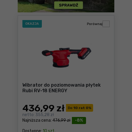
OKAZJA
Porównaj
Wibrator do poziomowania płytek
Rubi RV-18 ENERGY
436
,99 zł
Do
10 rat 0
%
netto:
355,28 zł
Najniższa cena:
476,99 zł
-8%
Dostępne:
10 szt.