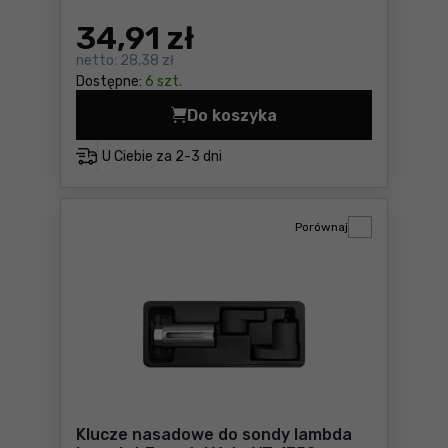
34
,91 zł
netto:
28,38 zł
Dostępne:
6 szt.
Do koszyka
Komplet kluczy trzpieniowy
U Ciebie za
2-3 dni
Porównaj
Klucze nasadowe do sondy lambda