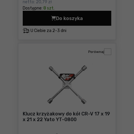
netto:
20,79 zł
Dostępne:
8 szt.
Do koszyka
Klucz krzyżakowy do kół 17 x
U Ciebie za
2-3 dni
Porównaj
Klucz krzyżakowy do kół CR-V 17 x 19
x 21 x 22 Yato YT-0800