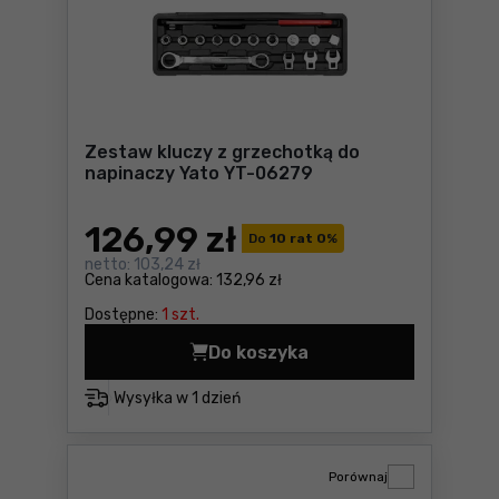
Zestaw kluczy z grzechotką do
napinaczy Yato YT-06279
126
,99 zł
Do
10 rat 0
%
netto:
103,24 zł
Cena katalogowa:
132,96 zł
Dostępne:
1 szt.
Do koszyka
Zestaw kluczy z grzechotką
Wysyłka w
1 dzień
Porównaj