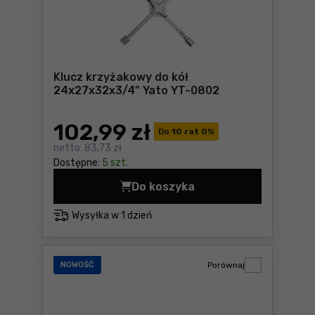
Klucz krzyżakowy do kół
24x27x32x3/4" Yato YT-0802
102
,99 zł
Do
10 rat 0
%
netto:
83,73 zł
Dostępne:
5 szt.
Do koszyka
Klucz krzyżakowy do kół 24
Wysyłka w
1 dzień
NOWOŚĆ
Porównaj