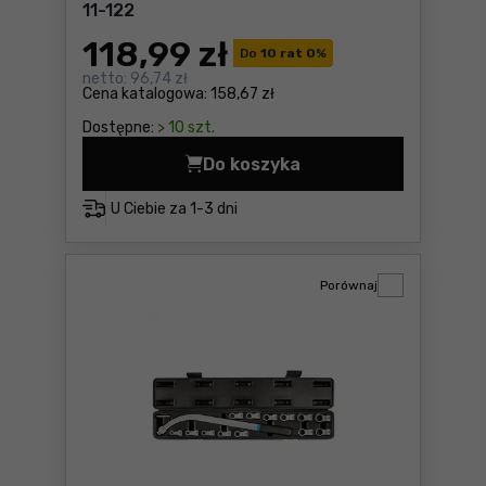
11-122
118
,99 zł
Do
10 rat 0
%
netto:
96,74 zł
Cena katalogowa:
158,67 zł
Dostępne:
> 10 szt.
Do koszyka
Zestaw ręcznych separator
U Ciebie za
1-3 dni
Porównaj