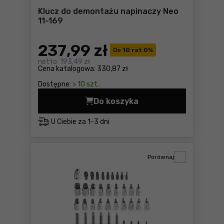
Klucz do demontażu napinaczy Neo
11-169
237
,99 zł
Do
10 rat 0
%
netto:
193,49 zł
Cena katalogowa:
330,87 zł
Dostępne:
> 10 szt.
Do koszyka
Klucz do demontażu napinac
U Ciebie za
1-3 dni
Porównaj