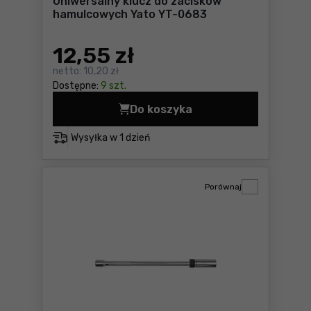
Uniwersalny klucz do zacisków
hamulcowych Yato YT-0683
12
,55 zł
netto:
10,20 zł
Dostępne:
9 szt.
Do koszyka
Uniwersalny klucz do zacis
Wysyłka w
1 dzień
Porównaj