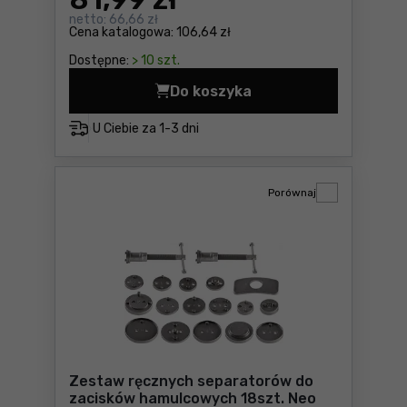
netto:
66,66 zł
Cena katalogowa:
106,64 zł
Dostępne:
> 10 szt.
Do koszyka
Klucze nasadowe do sondy l
U Ciebie za
1-3 dni
Porównaj
Zestaw ręcznych separatorów do
zacisków hamulcowych 18szt. Neo