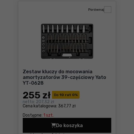
Porównaj
Zestaw kluczy do mocowania
amortyzatorów 39-częściowy Yato
YT-0628
255
zł
Do
10 rat 0
%
netto:
207,32 zł
Cena katalogowa:
367,77 zł
Dostępne:
1 szt.
Do koszyka
Zestaw kluczy do mocowani