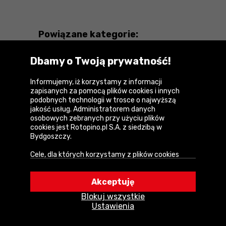
Powiązane kategorie:
Dbamy o Twoją prywatność!
Narzędzia motoryzacyjne Neo
Narzędzia motoryzacyjne Ryobi
Informujemy, iż korzystamy z informacji
zapisanych za pomocą plików cookies i innych
Narzędzia motoryzacyjne DeWalt
podobnych technologii w trosce o najwyższą
jakość usług. Administratorem danych
Narzędzia motoryzacyjne Vorel
osobowych zebranych przy użyciu plików
cookies jest Rotopino.pl S.A. z siedzibą w
Narzędzia motoryzacyjne Makita
Bydgoszczy.
Cele, dla których korzystamy z plików cookies
Narzędzia motoryzacyjne Yato
• Zapewnienie prawidłowego działania naszego
Narzędzia motoryzacyjne Airpress
serwisu i realizacji usług,
Akceptuję
• Uwierzytelnienie użytkowników w serwisie,
Blokuj wszystkie
• Optymalizowanie wydajności i szybkości
Ustawienia
działania serwisu i usług,
• Dostosowywanie treści do Twoich preferencji,