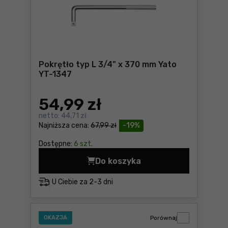
Pokrętło typ L 3/4" x 370 mm Yato
YT-1347
54
,99 zł
netto:
44,71 zł
Najniższa cena:
67,99 zł
-19%
Dostępne:
6 szt.
Do koszyka
Pokrętło typ L 3/4" x 370 
U Ciebie za
2-3 dni
OKAZJA
Porównaj