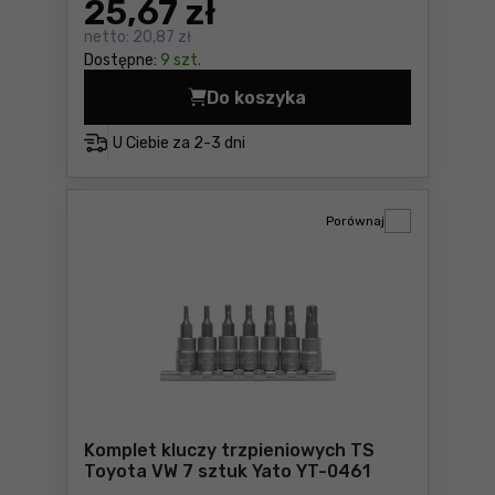
25
,67 zł
netto:
20,87 zł
Dostępne:
9 szt.
Do koszyka
Klucz krzyżakowy do kół CR-
U Ciebie za
2-3 dni
Porównaj
Komplet kluczy trzpieniowych TS
Toyota VW 7 sztuk Yato YT-0461