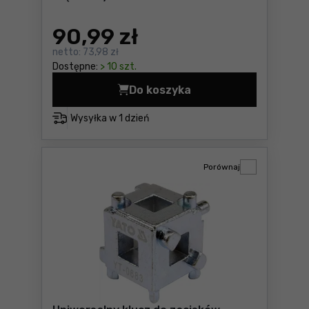
90
,99 zł
netto:
73,98 zł
Dostępne:
> 10 szt.
Do koszyka
Zestaw do osadzania simer
Wysyłka w
1 dzień
Porównaj