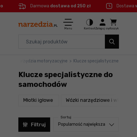
eo
Darmowa
dostawa od 250 zł
Dostawa
Ctrl
M
Elektronarzędzia
Menu główne
Menu
Kontrast
Zaloguj się
Koszyk
Dom i ogród
Filtry
Organizery i transport
ędzia
>
Narzędzia motoryzacyjne
>
Klucze specjalistyczne
Produkty
Narzędzia
Klucze specjalistyczne do
Stopka
Akcesoria
samochodów
BHP
Mapa strony
produkty
pr
Młotki igłowe
Wózki narzędziowe i wkłady
Branże
Sortuj
Okazje
Sortuj od
Filtruj
Popularność największa