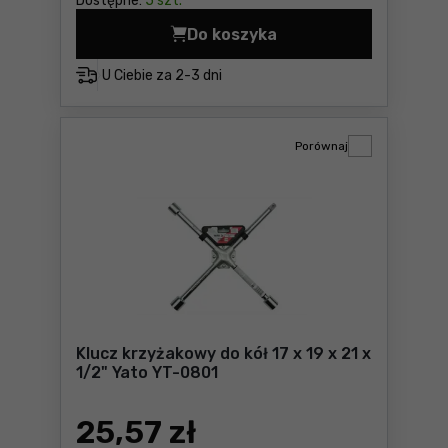
Dostępne:
5 szt.
Do koszyka
Nasadka do świec 3/8" 16mm
U Ciebie za
2-3 dni
Porównaj
Klucz krzyżakowy do kół 17 x 19 x 21 x
1/2" Yato YT-0801
25
,57 zł