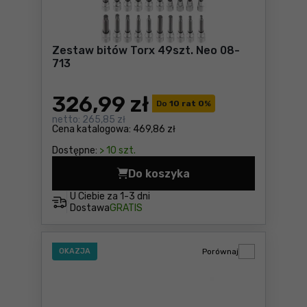
Zestaw bitów Torx 49szt. Neo 08-
713
326
,99 zł
Do
10 rat 0
%
netto:
265,85 zł
Cena katalogowa:
469,86 zł
Dostępne:
> 10 szt.
Do koszyka
Zestaw bitów Torx 49szt. N
U Ciebie za
1-3 dni
Dostawa
GRATIS
OKAZJA
Porównaj