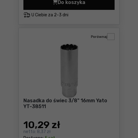
Do koszyka
Klucz do sondy lambda 22 m
U Ciebie za
2-3 dni
Porównaj
Nasadka do świec 3/8" 16mm Yato
YT-38511
10
,29 zł
netto:
8,37 zł