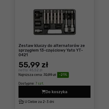
Zestaw kluczy do alternatorów ze
sprzęgłem 13-częściowy Yato YT-
0421
55
,99 zł
netto:
45,52 zł
Najniższa cena:
70,99 zł
-21%
Dostępne:
7 szt.
Do koszyka
Zestaw kluczy do alternato
U Ciebie za
2-3 dni