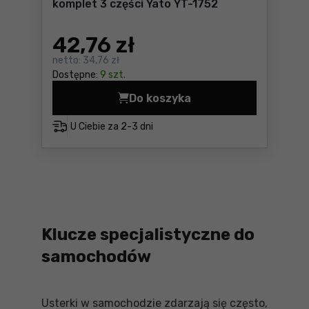
komplet 3 części Yato YT-1752
42
,76 zł
netto:
34,76 zł
Dostępne:
9 szt.
Do koszyka
Klucze nasadowe do sondy l
U Ciebie za
2-3 dni
Klucze specjalistyczne do
samochodów
Usterki w samochodzie zdarzają się często,