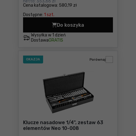
netto:
353,66 zł
Cena katalogowa:
580,19 zł
Dostępne:
1 szt.
Do koszyka
108-elementowy zestaw nar
Wysyłka w
1 dzień
Dostawa
GRATIS
OKAZJA
Porównaj
Klucze nasadowe 1/4", zestaw 63
elementów Neo 10-008