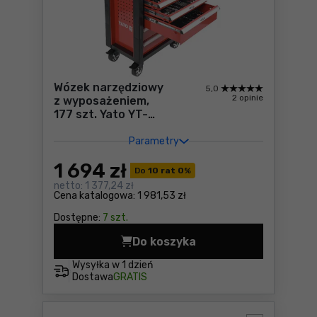
Wózek narzędziowy
5,0
2 opinie
z wyposażeniem,
177 szt. Yato YT-
55300
Parametry
1 694
zł
Do
10 rat 0
%
netto:
1 377,24 zł
Cena katalogowa:
1 981,53 zł
Dostępne:
7 szt.
Do koszyka
Wysyłka w
1 dzień
Dostawa
GRATIS