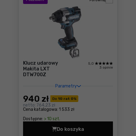
Porównaj
Klucz udarowy
5,0
3 opinie
Makita LXT
DTW700Z
Parametry
940
zł
Do
10 rat 0
%
netto:
764,23 zł
Cena katalogowa:
1 533 zł
Dostępne:
> 10 szt.
Do koszyka
Klucz udarowy Makita LXT 