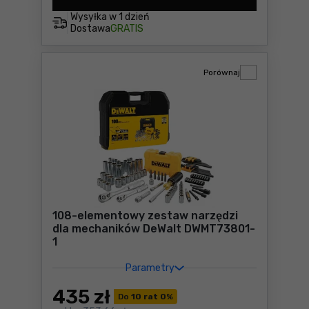
Wysyłka w
1 dzień
Dostawa
GRATIS
Porównaj
108-elementowy zestaw narzędzi
dla mechaników DeWalt DWMT73801-
1
Parametry
435
zł
Do
10 rat 0
%