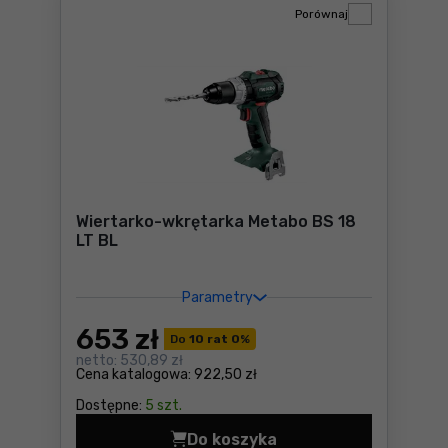
Porównaj
Wiertarko-wkrętarka Metabo BS 18
LT BL
Parametry
653
zł
Do
10 rat 0
%
netto:
530,89 zł
Cena katalogowa:
922,50 zł
Dostępne:
5 szt.
Do koszyka
Wiertarko-wkrętarka Metabo