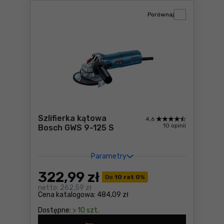
Porównaj
Szlifierka kątowa
4,6
10 opinii
Bosch GWS 9-125 S
Parametry
322
,99 zł
Do
10 rat 0
%
netto:
262,59 zł
Cena katalogowa:
484,09 zł
Dostępne:
> 10 szt.