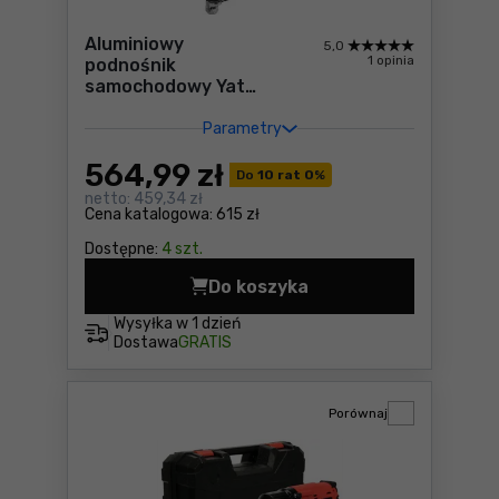
Aluminiowy
5,0
1 opinia
podnośnik
samochodowy Yato
YT-17205
Parametry
564
,99 zł
Do
10 rat 0
%
netto:
459,34 zł
Cena katalogowa:
615 zł
Dostępne:
4 szt.
Do koszyka
Aluminiowy podnośnik samo
Wysyłka w
1 dzień
Dostawa
GRATIS
Porównaj