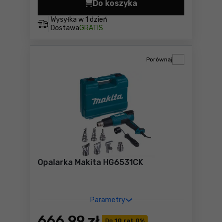
Do koszyka
Szlifierka kątowa Bosch GW
Wysyłka w
1 dzień
Dostawa
GRATIS
Porównaj
Opalarka Makita HG6531CK
Parametry
666
,99 zł
Do
10 rat 0
%