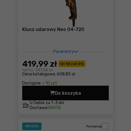
Klucz udarowy Neo 04-720
Parametry
419
,99 zł
Do
10 rat 0
%
netto:
341,46 zł
Cena katalogowa:
608,85 zł
Dostępne:
> 10 szt.
Do koszyka
Klucz udarowy Neo 04-720 
U Ciebie za
1-3 dni
Dostawa
GRATIS
OKAZJA
Porównaj