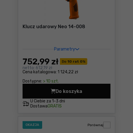
Klucz udarowy Neo 14-008
Parametry
752
,99 zł
Do
10 rat 0
%
netto:
612,19 zł
Cena katalogowa:
1 124,22 zł
Dostępne:
> 10 szt.
Do koszyka
Klucz udarowy Neo 14-008 
U Ciebie za
1-3 dni
Dostawa
GRATIS
OKAZJA
Porównaj