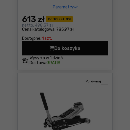
Parametry
613
zł
Do
10 rat 0
%
netto:
498,37 zł
Cena katalogowa:
785,97 zł
Dostępne:
1 szt.
Do koszyka
Zestaw narzędzi 127szt. Ai
Wysyłka w
1 dzień
Dostawa
GRATIS
Porównaj