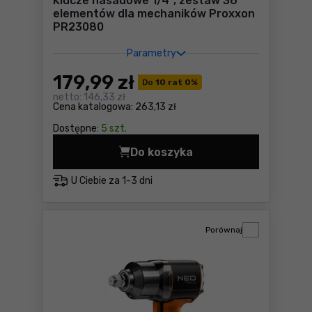
Klucze nasadowe 1/4'', zestaw 36
elementów dla mechaników Proxxon
PR23080
Parametry
179
,99 zł
Do
10 rat 0
%
netto:
146,33 zł
Cena katalogowa:
263,13 zł
Dostępne:
5 szt.
Do koszyka
Klucze nasadowe 1/4'', zes
U Ciebie za
1-3 dni
Porównaj