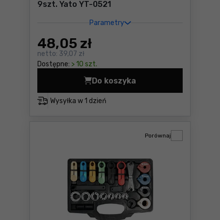
9szt. Yato YT-0521
Parametry
48
,05 zł
netto:
39,07 zł
Dostępne:
> 10 szt.
Do koszyka
Klucze nasadowe Torx CR-V 
Wysyłka w
1 dzień
Porównaj