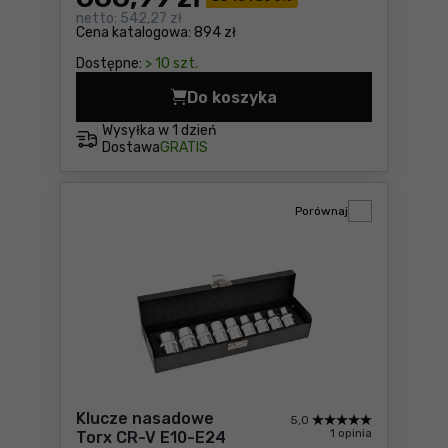
netto:
542,27 zł
Cena katalogowa:
894 zł
Dostępne:
> 10 szt.
Do koszyka
Opalarka Makita HG6531CK 
Wysyłka w
1 dzień
Dostawa
GRATIS
Porównaj
Klucze nasadowe
5,0
1 opinia
Torx CR-V E10-E24