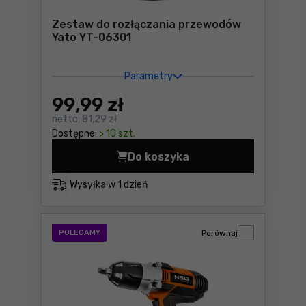
Zestaw do rozłączania przewodów
Yato YT-06301
Parametry
99
,99 zł
netto:
81,29 zł
Dostępne:
> 10 szt.
Do koszyka
Zestaw do rozłączania prz
Wysyłka w
1 dzień
POLECAMY
Porównaj