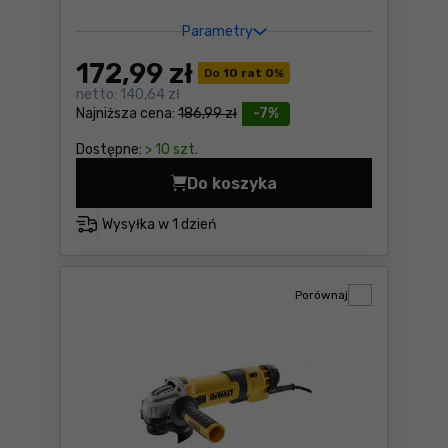
Parametry
172
,99 zł
Do
10 rat 0
%
netto:
140,64 zł
Najniższa cena:
186,99 zł
-7%
Dostępne:
> 10 szt.
Do koszyka
Klucze nasadowe 1/4", zest
Wysyłka w
1 dzień
Porównaj