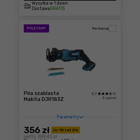
Wysyłka w
1 dzień
Dostawa
GRATIS
POLECAMY
Porównaj
Piła szablasta
3,7
3 opinie
Makita DJR183Z
Parametry
356
zł
Do
10 rat 0
%
netto:
289,43 zł