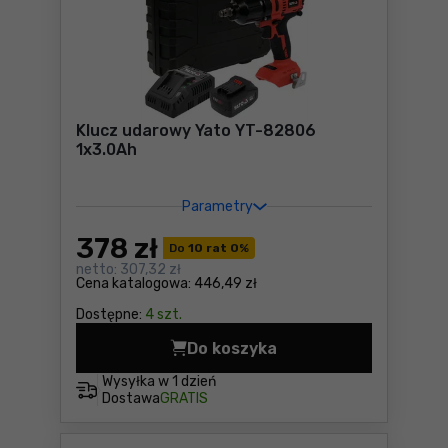
Klucz udarowy Yato YT-82806
1x3.0Ah
Parametry
378
zł
Do
10 rat 0
%
netto:
307,32 zł
Cena katalogowa:
446,49 zł
Dostępne:
4 szt.
Do koszyka
Klucz udarowy Yato YT-828
Wysyłka w
1 dzień
Dostawa
GRATIS