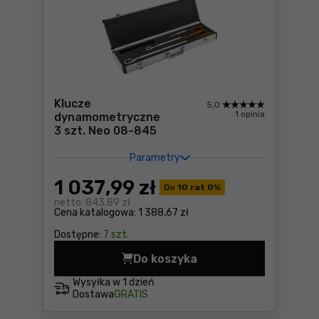
Klucze
5,0
1 opinia
dynamometryczne
3 szt. Neo 08-845
Parametry
1 037
,99 zł
Do
10 rat 0
%
netto:
843,89 zł
Cena katalogowa:
1 388,67 zł
Dostępne:
7 szt.
Do koszyka
Klucze dynamometryczne 3 
Wysyłka w
1 dzień
Dostawa
GRATIS