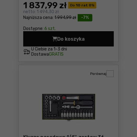
1 837
,99 zł
Do
10 rat 0
%
netto:
1 494,30 zł
Najniższa cena:
1 994,99 zł
-7%
Dostępne:
6 szt.
Do koszyka
Zestaw narzędzi izolowanyc
U Ciebie za
1-3 dni
Dostawa
GRATIS
Porównaj