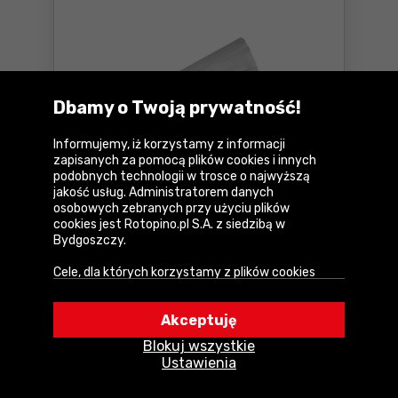
Dbamy o Twoją prywatność!
Informujemy, iż korzystamy z informacji
Szczelinomierz 200 mm 17 listków
zapisanych za pomocą plików cookies i innych
podobnych technologii w trosce o najwyższą
0,02 - 1 mm Yato YT-7221
jakość usług. Administratorem danych
osobowych zebranych przy użyciu plików
17
,03 zł
cookies jest Rotopino.pl S.A. z siedzibą w
Bydgoszczy.
netto:
13,85 zł
Najniższa cena:
21,25 zł
-19%
Cele, dla których korzystamy z plików cookies
• Zapewnienie prawidłowego działania naszego
Dostępne:
> 10 szt.
serwisu i realizacji usług,
Akceptuję
Do koszyka
• Uwierzytelnienie użytkowników w serwisie,
Szczelinomierz 200 mm 17 li
Blokuj wszystkie
• Optymalizowanie wydajności i szybkości
U Ciebie za
2-3 dni
Ustawienia
działania serwisu i usług,
• Dostosowywanie treści do Twoich preferencji,