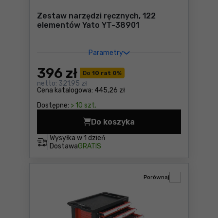
Zestaw narzędzi ręcznych, 122
elementów Yato YT-38901
Parametry
396
zł
Do
10 rat 0
%
netto:
321,95 zł
Cena katalogowa:
445,26 zł
Dostępne:
> 10 szt.
Do koszyka
Zestaw narzędzi ręcznych,
Wysyłka w
1 dzień
Dostawa
GRATIS
Porównaj