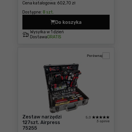
Cena katalogowa:
602,70 zł
Dostępne:
8 szt.
Do koszyka
Szlifierka kątowa Metabo W
Wysyłka w
1 dzień
Dostawa
GRATIS
Porównaj
Zestaw narzędzi
5,0
3 opinie
127szt. Airpress
75255