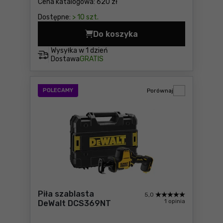
Cena katalogowa:
620 zł
Dostępne:
> 10 szt.
Do koszyka
Piła szablasta Makita DJR1
Wysyłka w
1 dzień
Dostawa
GRATIS
POLECAMY
Porównaj
Piła szablasta
5,0
1 opinia
DeWalt DCS369NT