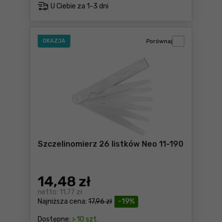
U Ciebie za
1-3 dni
OKAZJA
Porównaj
Szczelinomierz 26 listków Neo 11-190
14
,48 zł
netto:
11,77 zł
Najniższa cena:
17,96 zł
-19%
Dostępne:
> 10 szt.