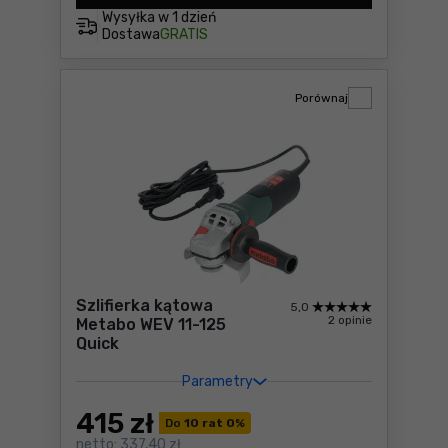
Wysyłka w
1 dzień
Dostawa
GRATIS
Porównaj
Szlifierka kątowa
5,0
2 opinie
Metabo WEV 11-125
Quick
Parametry
415
zł
Do
10 rat 0
%
netto:
337,40 zł