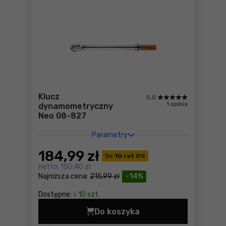
Klucz
5,0
1 opinia
dynamometryczny
Neo 08-827
Parametry
184
,99 zł
Do
10 rat 0
%
netto:
150,40 zł
Najniższa cena:
215,99 zł
-14%
Dostępne:
> 10 szt.
Do koszyka
Klucz dynamometryczny Neo