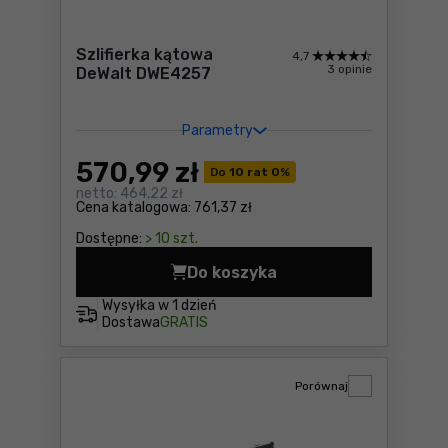
Szlifierka kątowa
4,7
3 opinie
DeWalt DWE4257
Parametry
570
,99 zł
Do
10 rat 0
%
netto:
464,22 zł
Cena katalogowa:
761,37 zł
Dostępne:
> 10 szt.
Do koszyka
Szlifierka kątowa DeWalt D
Wysyłka w
1 dzień
Dostawa
GRATIS
Porównaj