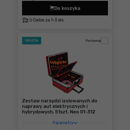
Do koszyka
Szczelinomierz 26 listków N
U Ciebie za
1-3 dni
OKAZJA
Porównaj
Zestaw narzędzi izolowanych do
naprawy aut elektrycznych i
hybrydowych, 51szt. Neo 01-312
Parametry