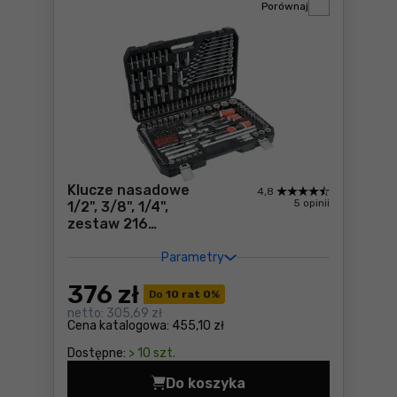
Porównaj
Klucze nasadowe
4,8
5 opinii
1/2", 3/8", 1/4",
zestaw 216
elementów Yato
YT-38841
Parametry
376
zł
Do
10 rat 0
%
netto:
305,69 zł
Cena katalogowa:
455,10 zł
Dostępne:
> 10 szt.
Do koszyka
Klucze nasadowe 1/2", 3/8"