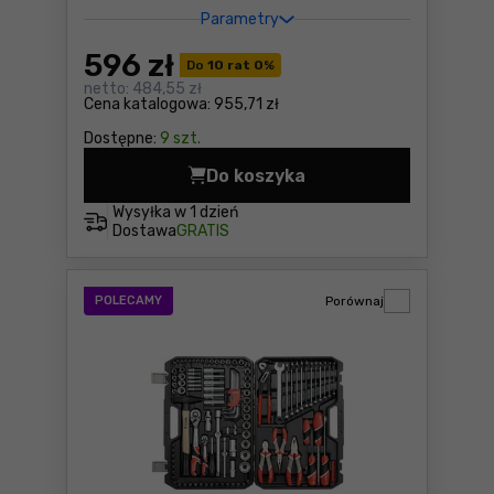
Parametry
596
zł
Do
10 rat 0
%
netto:
484,55 zł
Cena katalogowa:
955,71 zł
Dostępne:
9 szt.
Do koszyka
Piła szablasta DeWalt DCS3
Wysyłka w
1 dzień
Dostawa
GRATIS
POLECAMY
Porównaj