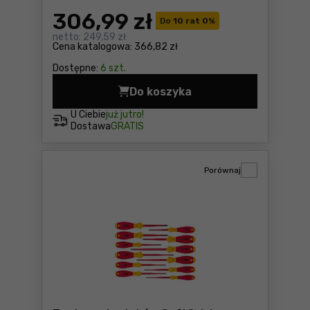
306
,99 zł
Do
10 rat 0
%
netto:
249,59 zł
Cena katalogowa:
366,82 zł
Dostępne:
6 szt.
Do koszyka
Wkrętak z magazynkiem bitó
U Ciebie
już jutro!
Dostawa
GRATIS
Porównaj