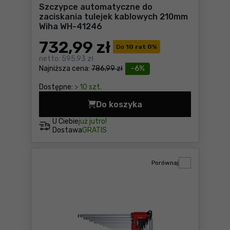
Szczypce automatyczne do
zaciskania tulejek kablowych 210mm
Wiha WH-41246
732
,99 zł
Do
10 rat 0
%
netto:
595,93 zł
Najniższa cena:
786,99 zł
-6%
Dostępne:
> 10 szt.
Do koszyka
Szczypce automatyczne do 
U Ciebie
już jutro!
Dostawa
GRATIS
Porównaj