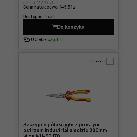
netto:
117,07 zł
Cena katalogowa:
145,51 zł
Dostępne:
4 szt.
Do koszyka
Rękojeść Softfinish electri
U Ciebie
już jutro!
Porównaj
Szczypce półokrągłe z prostym
ostrzem Industrial electric 200mm
Wiha WH-33178