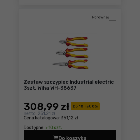
Porównaj
Zestaw szczypiec Industrial electric
3szt. Wiha WH-38637
308
,99 zł
Do
10 rat 0
%
netto:
251,21 zł
Cena katalogowa:
351,12 zł
Dostępne:
> 10 szt.
Do koszyka