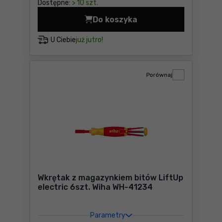
Dostępne:
> 10 szt.
Do koszyka
Zestaw kluczy trzpieniowyc
U Ciebie
już jutro!
Porównaj
Wkrętak z magazynkiem bitów LiftUp
electric 6szt. Wiha WH-41234
Parametry