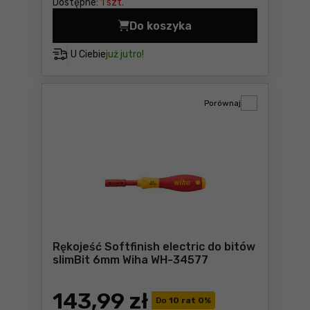
Dostępne:
1 szt.
Do koszyka
Szczypce półokrągłe z pros
U Ciebie
już jutro!
Porównaj
Rękojeść Softfinish electric do bitów
slimBit 6mm Wiha WH-34577
143
,99 zł
Do
10 rat 0
%