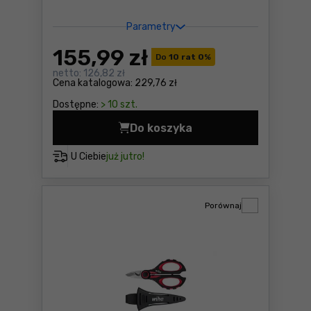
Parametry
155
,99 zł
Do
10 rat 0
%
netto:
126,82 zł
Cena katalogowa:
229,76 zł
Dostępne:
> 10 szt.
Do koszyka
Zestaw wkrętaków SoftFini
U Ciebie
już jutro!
Porównaj