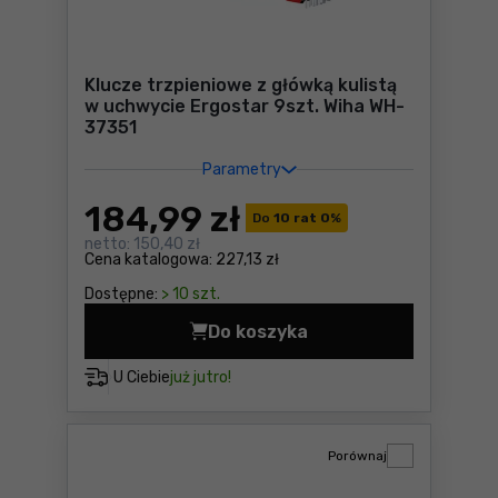
Klucze trzpieniowe z główką kulistą
w uchwycie Ergostar 9szt. Wiha WH-
37351
Parametry
184
,99 zł
Do
10 rat 0
%
netto:
150,40 zł
Cena katalogowa:
227,13 zł
Dostępne:
> 10 szt.
Do koszyka
Klucze trzpieniowe z główk
U Ciebie
już jutro!
Porównaj