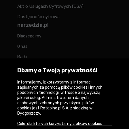
Akt o Usługach Cyfrowych (DSA)
Dostępność cyfrowa
narzedzia.pl
Dlaczego my
O nas
Marki
Kontakt
Dbamy o Twoją prywatność!
Blog
Informujemy, iż korzystamy z informacji
zapisanych za pomocą plików cookies i innych
Forum
podobnych technologii w trosce o najwyższą
jakość usług. Administratorem danych
osobowych zebranych przy użyciu plików
cookies jest Rotopino.pl S.A. z siedzibą w
Bydgoszczy.
Copyright © 2026
Cele, dla których korzystamy z plików cookies
Polityka prywatności i zasady korzystania z