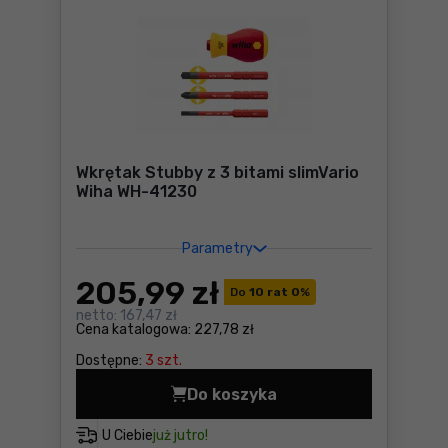
Wkrętak Stubby z 3 bitami slimVario
Wiha WH-41230
Parametry
205
,99 zł
Do
10 rat 0
%
netto:
167,47 zł
Cena katalogowa:
227,78 zł
Dostępne:
3 szt.
Do koszyka
Wkrętak Stubby z 3 bitami 
U Ciebie
już jutro!