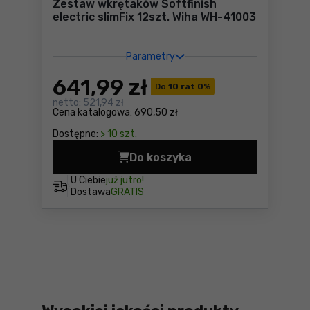
Zestaw wkrętaków Softfinish
electric slimFix 12szt. Wiha WH-41003
Parametry
641
,99 zł
Do
10 rat 0
%
netto:
521,94 zł
Cena katalogowa:
690,50 zł
Dostępne:
> 10 szt.
Do koszyka
Zestaw wkrętaków Softfinis
U Ciebie
już jutro!
Dostawa
GRATIS