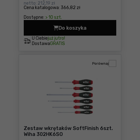
netto:
212,19 zł
Cena katalogowa:
366,82 zł
Dostępne:
> 10 szt.
Do koszyka
Wkrętak z magazynkiem LiftU
U Ciebie
już jutro!
Dostawa
GRATIS
Porównaj
Zestaw wkrętaków SoftFinish 6szt.
Wiha 302HK6SO