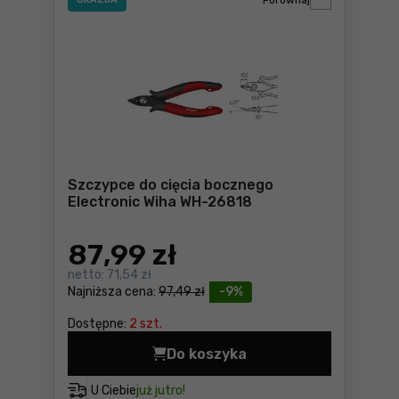
Porównaj
Szczypce do cięcia bocznego
Electronic Wiha WH-26818
87
,99 zł
netto:
71,54 zł
Najniższa cena:
97,49 zł
-9%
Dostępne:
2 szt.
Do koszyka
Szczypce do cięcia boczneg
U Ciebie
już jutro!