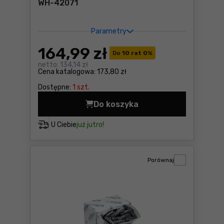
WH-42071
Parametry
164
,99 zł
Do
10 rat 0
%
netto:
134,14 zł
Cena katalogowa:
173,80 zł
Dostępne:
1 szt.
Do koszyka
Młotek dla elektryków 0,5k
U Ciebie
już jutro!
Porównaj