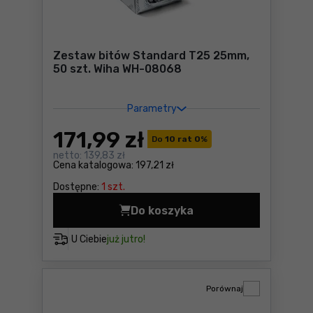
Zestaw bitów Standard T25 25mm,
50 szt. Wiha WH-08068
Parametry
171
,99 zł
Do
10 rat 0
%
netto:
139,83 zł
Cena katalogowa:
197,21 zł
Dostępne:
1 szt.
Do koszyka
Zestaw bitów Standard T25
U Ciebie
już jutro!
Porównaj