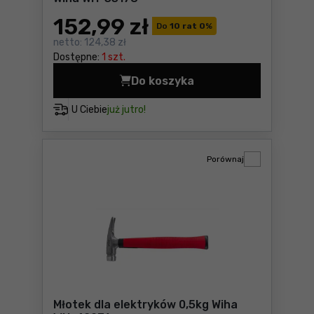
152
,99 zł
Do
10 rat 0
%
netto:
124,38 zł
Dostępne:
1 szt.
Do koszyka
Szczypce półokrągłe z pros
U Ciebie
już jutro!
Porównaj
Młotek dla elektryków 0,5kg Wiha