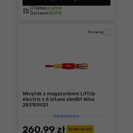
Zestaw szczypiec Industria
U Ciebie
już jutro!
Dostawa
GRATIS
Porównaj
Wkrętak z magazynkiem LiftUp
electric z 6 bitami slimBit Wiha
283109021
Parametry
260
,99 zł
Do
10 rat 0
%