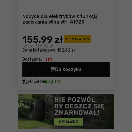
Nożyce dla elektryków z funkcją
zaciskania Wiha WH-41923
155
,99 zł
Do
10 rat 0
%
netto:
126,82 zł
Cena katalogowa:
162,62 zł
Dostępne:
1 szt.
Do koszyka
Nożyce dla elektryków z fu
U Ciebie
już jutro!