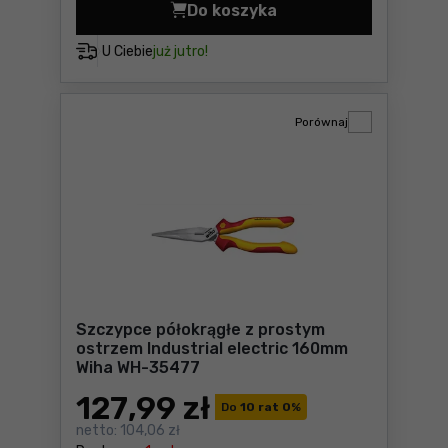
Do koszyka
Miara składana dla elektry
U Ciebie
już jutro!
Porównaj
Szczypce półokrągłe z prostym
ostrzem Industrial electric 160mm
Wiha WH-35477
127
,99 zł
Do
10 rat 0
%
netto:
104,06 zł