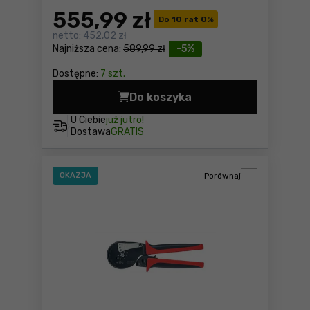
555
,99 zł
Do
10 rat 0
%
netto:
452,02 zł
Najniższa cena:
589,99 zł
-5%
Dostępne:
7 szt.
Do koszyka
Szczypce automatyczne do 
U Ciebie
już jutro!
Dostawa
GRATIS
OKAZJA
Porównaj