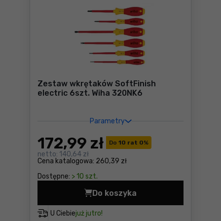
Zestaw wkrętaków SoftFinish
electric 6szt. Wiha 320NK6
Parametry
172
,99 zł
Do
10 rat 0
%
netto:
140,64 zł
Cena katalogowa:
260,39 zł
Dostępne:
> 10 szt.
Do koszyka
Zestaw wkrętaków SoftFinis
U Ciebie
już jutro!