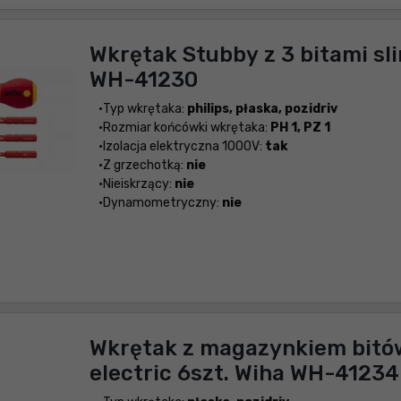
Wkrętak Stubby z 3 bitami sl
WH-41230
Typ wkrętaka:
philips, płaska, pozidriv
Rozmiar końcówki wkrętaka:
PH 1, PZ 1
Izolacja elektryczna 1000V:
tak
Z grzechotką:
nie
Nieiskrzący:
nie
Dynamometryczny:
nie
Wkrętak z magazynkiem bitó
electric 6szt. Wiha WH-41234