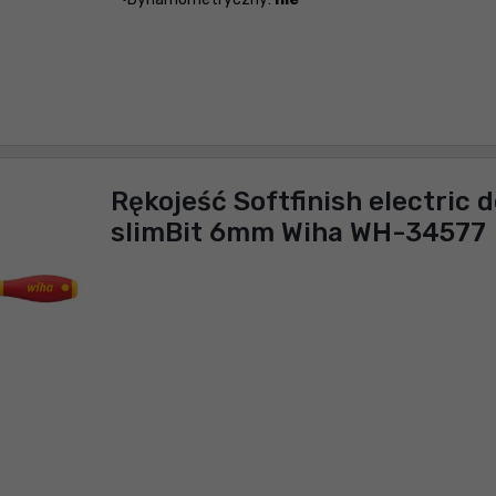
Rękojeść Softfinish electric 
slimBit 6mm Wiha WH-34577