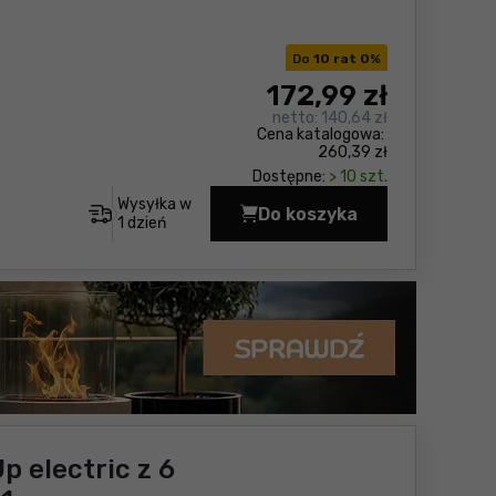
Do
10 rat 0
%
172
,99 zł
netto:
140,64 zł
Cena katalogowa:
260,39 zł
Dostępne:
> 10 szt.
Wysyłka w
Do koszyka
Zestaw wkrętaków Soft
1 dzień
 electric z 6