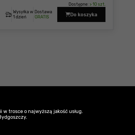
Dostępne:
> 10 szt.
Wysyłka w
Dostawa
Do koszyka
Zestaw wkrętaków Soft
1 dzień
GRATIS
lucze imbusowe Wiha
i w trosce o najwyższą jakość usług.
zczypce boczne Wiha
 Bydgoszczy.