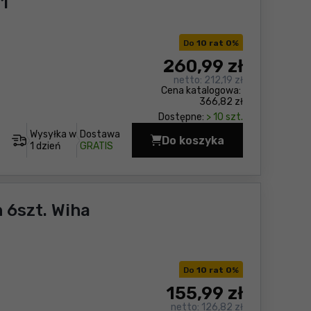
1
Do
10 rat 0
%
260
,99 zł
netto:
212,19 zł
Cena katalogowa:
366,82 zł
Dostępne:
> 10 szt.
Wysyłka w
Dostawa
Do koszyka
Wkrętak z magazynkiem
1 dzień
GRATIS
 6szt. Wiha
Do
10 rat 0
%
155
,99 zł
netto:
126,82 zł