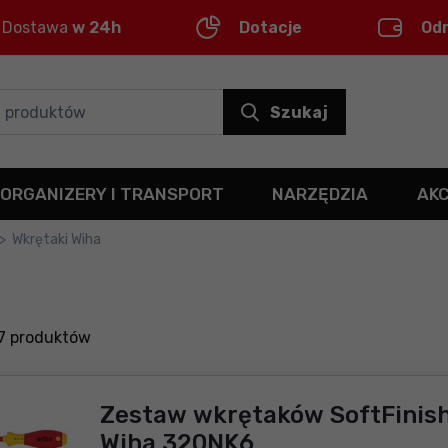
Dostawa
w 24h
Dotacje
Od
Szukaj
ORGANIZERY I TRANSPORT
NARZĘDZIA
AK
>
Wkrętaki Wiha
7
produktów
Zestaw wkrętaków SoftFinish 
Wiha 320NK6