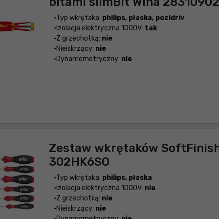
bitami slimBit Wiha 28310902
Typ wkrętaka:
philips, płaska, pozidriv
Izolacja elektryczna 1000V:
tak
Z grzechotką:
nie
Nieiskrzący:
nie
Dynamometryczny:
nie
Zestaw wkrętaków SoftFinish
302HK6SO
Typ wkrętaka:
philips, płaska
Izolacja elektryczna 1000V:
nie
Z grzechotką:
nie
Nieiskrzący:
nie
Dynamometryczny:
nie