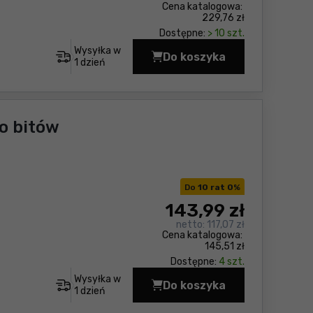
Cena katalogowa:
229,76 zł
Dostępne:
> 10 szt.
Wysyłka w
Do koszyka
Zestaw wkrętaków Sof
1 dzień
do bitów
Do
10 rat 0
%
143
,99 zł
netto:
117,07 zł
Cena katalogowa:
145,51 zł
Dostępne:
4 szt.
Wysyłka w
Do koszyka
Rękojeść Softfinish e
1 dzień