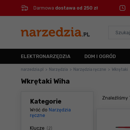
Darmowa
dostawa od 250 zł
Control
M
Menu główne
Filtry
ELEKTRONARZĘDZIA
DOM I OGRÓD
Produkty
narzedzia.pl
>
Narzędzia
>
Narzędzia ręczne
>
Wkrętaki
Wkrętaki Wiha
Stopka
Mapa strony
Znaleźliśmy
Kategorie
Wróć do
Narzędzia
ręczne
produkty
Klucze
(2)