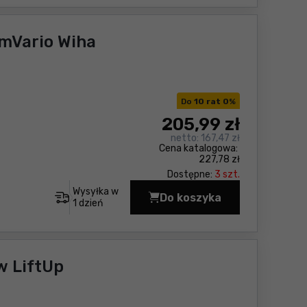
imVario Wiha
Do
10 rat 0
%
205
,99 zł
netto:
167,47 zł
Cena katalogowa:
227,78 zł
Dostępne:
3 szt.
Wysyłka w
Do koszyka
Wkrętak Stubby z 3 bi
1 dzień
w LiftUp