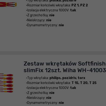
Typ wkrętaka:
płaska, pozidriv
Rozmiar końcówki wkrętaka:
PZ 1, PZ 2
Izolacja elektryczna 1000V:
tak
Z grzechotką:
nie
Nieiskrzący:
nie
Dynamometryczny:
nie
Zestaw wkrętaków Softfinish 
slimFix 12szt. Wiha WH-41003
Typ wkrętaka:
philips, pozidriv, torx
Rozmiar końcówki wkrętaka:
T 15, T 20, T 25
Izolacja elektryczna 1000V:
tak
Z grzechotką:
nie
Nieiskrzący:
nie
Dynamometryczny:
nie