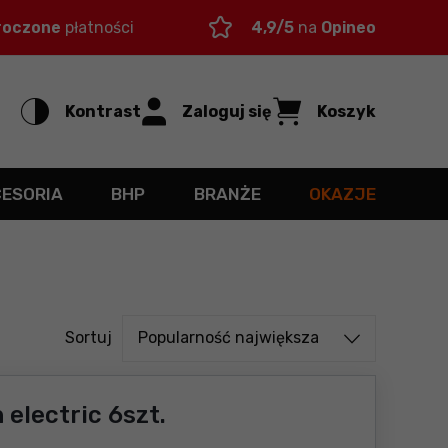
roczone
płatności
4,9/5
na
Opineo
Kontrast
Zaloguj się
Koszyk
CESORIA
BHP
BRANŻE
OKAZJE
Sortuj od
Sortuj
Popularność największa
electric 6szt.