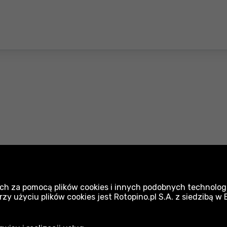
Klucze Wiha
K
ch za pomocą plików cookies i innych podobnych technologi
Narzędzia ręczne Wiha
S
 użyciu plików cookies jest Rotopino.pl S.A. z siedzibą w