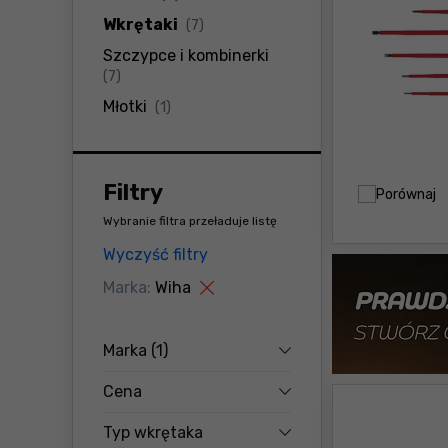
produkty
Wkrętaki
(7)
Szczypce i kombinerki
produkty
(7)
produkty
Młotki
(1)
Filtry
Porównaj
Wybranie filtra przeładuje listę
Wyczyść filtry
Marka:
Wiha
Marka
(1)
Cena
Typ wkrętaka