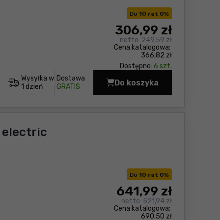
Do
10 rat 0
%
306
,99 zł
netto:
249,59 zł
Cena katalogowa:
366,82 zł
Dostępne:
6 szt.
Wysyłka w
Dostawa
Do koszyka
Wkrętak z magazynkiem
1 dzień
GRATIS
electric
Do
10 rat 0
%
641
,99 zł
netto:
521,94 zł
Cena katalogowa:
690,50 zł