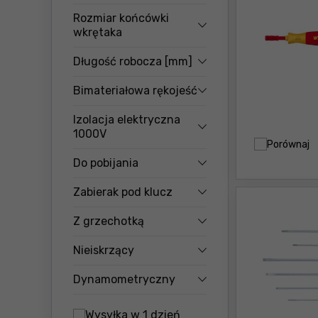
Rozmiar końcówki
wkrętaka
Długość robocza [mm]
Bimateriałowa rękojeść
Izolacja elektryczna
1000V
Porównaj
Do pobijania
Zabierak pod klucz
Z grzechotką
Nieiskrzący
Dynamometryczny
Wysyłka w 1 dzień