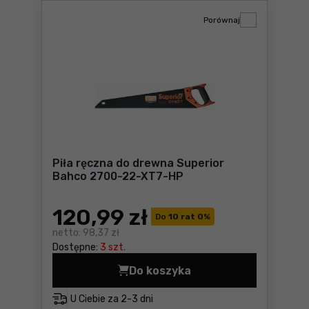
Porównaj
Piła ręczna do drewna Superior
Bahco 2700-22-XT7-HP
120
,99 zł
Do
10 rat 0
%
netto:
98,37 zł
Dostępne:
3 szt.
Do koszyka
Piła ręczna do drewna Sup
U Ciebie za
2-3 dni