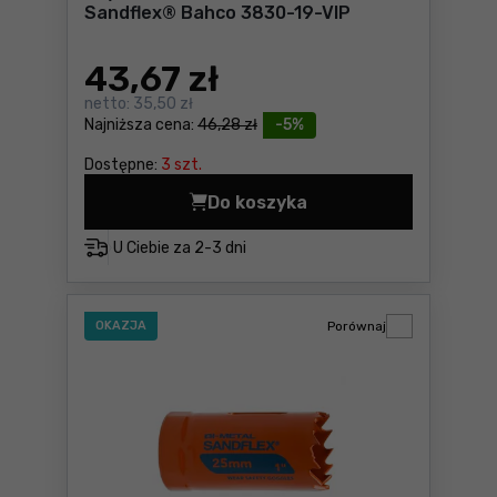
Sandflex® Bahco 3830-19-VIP
43
,67 zł
netto:
35,50 zł
Najniższa cena:
46,28 zł
-5%
Dostępne:
3 szt.
Do koszyka
Piły otworowe 19mm bimeta
U Ciebie za
2-3 dni
OKAZJA
Porównaj