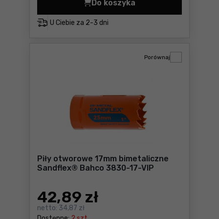
Do koszyka
Piły otworowe 68mm bimeta
U Ciebie za
2-3 dni
Porównaj
Piły otworowe 17mm bimetaliczne
Sandflex® Bahco 3830-17-VIP
42
,89 zł
netto:
34,87 zł
Dostępne:
2 szt.