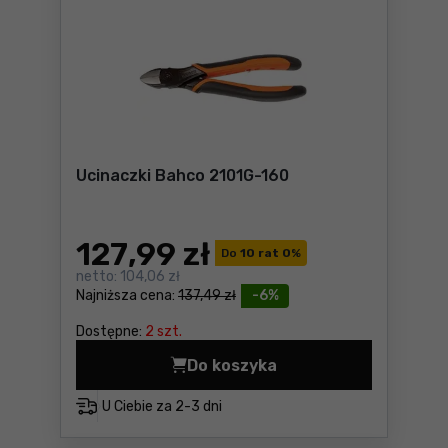
Ucinaczki Bahco 2101G-160
127
,99 zł
Do
10 rat 0
%
netto:
104,06 zł
Najniższa cena:
137,49 zł
-6%
Dostępne:
2 szt.
Do koszyka
Ucinaczki Bahco 2101G-160 
U Ciebie za
2-3 dni