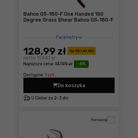
Bahco GS-180-F One Handed 180
Degree Grass Shear Bahco GS-180-F
Parametry
128
,99 zł
Do
10 rat 0
%
netto:
104,87 zł
Najniższa cena:
137,99 zł
-6%
Dostępne:
1 szt.
Do koszyka
Bahco GS-180-F One Handed
U Ciebie za
2-3 dni
Porównaj