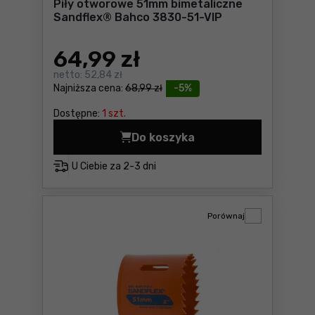
Piły otworowe 51mm bimetaliczne
Sandflex® Bahco 3830-51-VIP
64
,99 zł
netto:
52,84 zł
Najniższa cena:
68,99 zł
-5%
Dostępne:
1 szt.
Do koszyka
Piły otworowe 51mm bimeta
U Ciebie za
2-3 dni
Porównaj