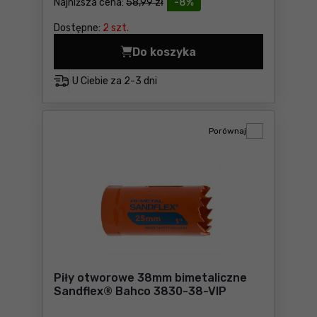
Najniższa cena:
58,99 zł
-8%
Dostępne:
2 szt.
Do koszyka
Piły otworowe 43mm bimeta
U Ciebie za
2-3 dni
Porównaj
Piły otworowe 38mm bimetaliczne
Sandflex® Bahco 3830-38-VIP