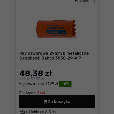
Porównaj
Piły otworowe 29mm bimetaliczne
Sandflex® Bahco 3830-29-VIP
48
,38 zł
netto:
39,33 zł
Najniższa cena:
51,99 zł
-6%
Dostępne:
2 szt.
Do koszyka
Piły otworowe 29mm bimeta
U Ciebie za
2-3 dni