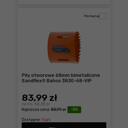
Porównaj
Piły otworowe 68mm bimetaliczne
Sandflex® Bahco 3830-68-VIP
83
,99 zł
netto:
68,28 zł
Najniższa cena:
88,99 zł
-5%
Dostępne:
1 szt.