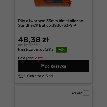
Piły otworowe 33mm bimetaliczne
Sandflex® Bahco 3830-33-VIP
48
,38 zł
netto:
39,33 zł
Najniższa cena:
51,99 zł
-6%
Dostępne:
2 szt.
Do koszyka
Piły otworowe 33mm bimeta
U Ciebie za
2-3 dni
Porównaj