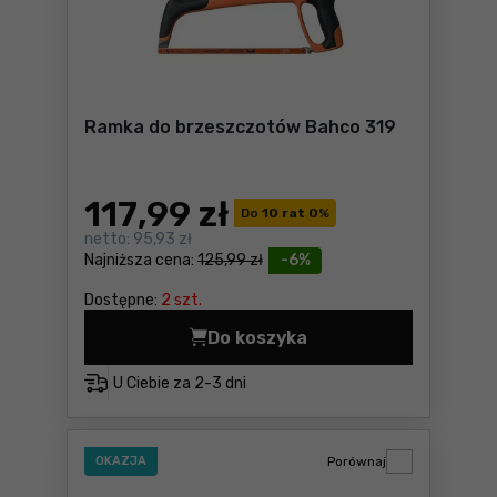
Ramka do brzeszczotów Bahco 319
117
,99 zł
Do
10 rat 0
%
netto:
95,93 zł
Najniższa cena:
125,99 zł
-6%
Dostępne:
2 szt.
Do koszyka
Ramka do brzeszczotów Bah
U Ciebie za
2-3 dni
OKAZJA
Porównaj