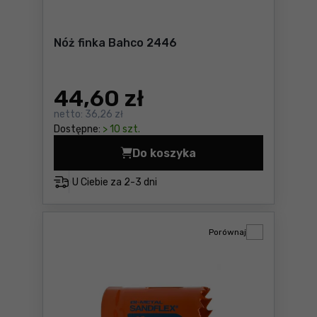
Nóż finka Bahco 2446
44
,60 zł
netto:
36,26 zł
Dostępne:
> 10 szt.
Do koszyka
Nóż finka Bahco 2446 Cena 
U Ciebie za
2-3 dni
Porównaj