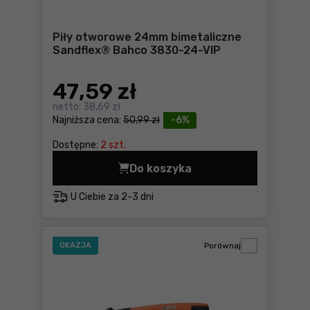
Piły otworowe 24mm bimetaliczne
Sandflex® Bahco 3830-24-VIP
47
,59 zł
netto:
38,69 zł
Najniższa cena:
50,99 zł
-6%
Dostępne:
2 szt.
Do koszyka
Piły otworowe 24mm bimeta
U Ciebie za
2-3 dni
OKAZJA
Porównaj