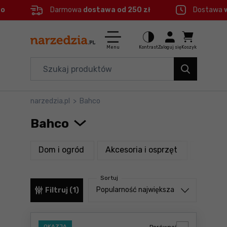
eo
Darmowa
dostawa od 250 zł
Dostawa
Ctrl
M
Elektronarzędzia
Menu główne
Menu
Kontrast
Zaloguj się
Koszyk
Dom i ogród
Filtry
Organizery i transport
narzedzia.pl
>
Bahco
Produkty
Narzędzia
Bahco
Stopka
Akcesoria
produkty
produkty
Dom i ogród
Akcesoria i osprzęt
Narzęd
BHP
Mapa strony
Sortuj
Branże
Sortuj od
Popularność największa
Filtruj (1)
Okazje
OKAZJA