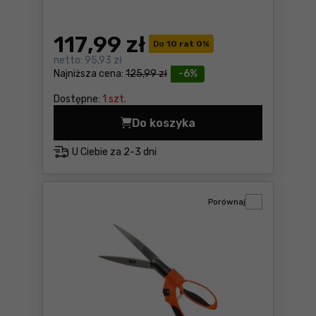
117
,99 zł
Do
10 rat 0
%
netto:
95,93 zł
Najniższa cena:
125,99 zł
-6%
Dostępne:
1 szt.
Do koszyka
Skrobak Bahco 665 Cena 117
U Ciebie za
2-3 dni
Porównaj