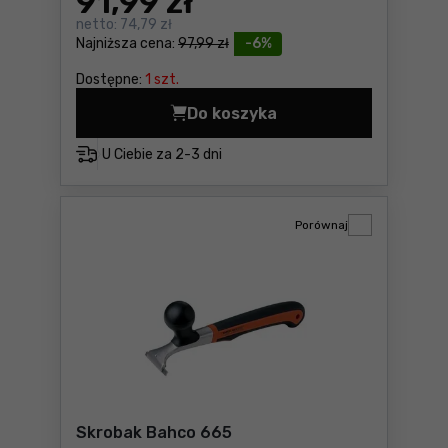
91
,99 zł
netto:
74,79 zł
Najniższa cena:
97,99 zł
-6%
Dostępne:
1 szt.
Do koszyka
Piły otworowe 83mm bimeta
U Ciebie za
2-3 dni
Porównaj
Skrobak Bahco 665