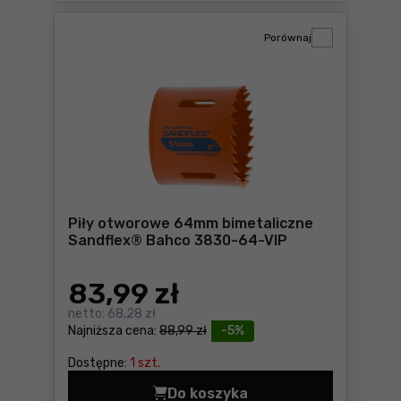
Porównaj
Piły otworowe 64mm bimetaliczne
Sandflex® Bahco 3830-64-VIP
83
,99 zł
netto:
68,28 zł
Najniższa cena:
88,99 zł
-5%
Dostępne:
1 szt.
Do koszyka
Piły otworowe 64mm bimeta