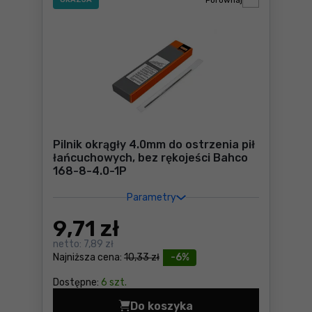
Porównaj
Pilnik okrągły 4.0mm do ostrzenia pił
łańcuchowych, bez rękojeści Bahco
168-8-4.0-1P
Parametry
9
,71 zł
netto:
7,89 zł
Najniższa cena:
10,33 zł
-6%
Dostępne:
6 szt.
Do koszyka
Pilnik okrągły 4.0mm do ost