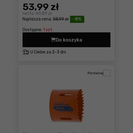
53
,99 zł
netto:
43,89 zł
Najniższa cena:
58,99 zł
-8%
Dostępne:
1 szt.
Do koszyka
Piły otworowe 38mm bimeta
U Ciebie za
2-3 dni
Porównaj