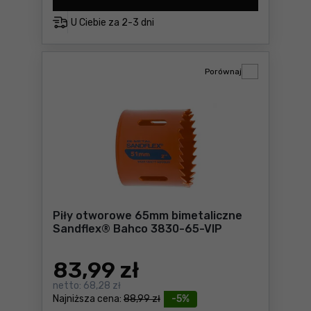
U Ciebie za
2-3 dni
Porównaj
Piły otworowe 65mm bimetaliczne
Sandflex® Bahco 3830-65-VIP
83
,99 zł
netto:
68,28 zł
Najniższa cena:
88,99 zł
-5%