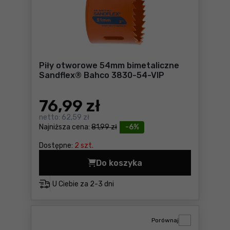
Piły otworowe 54mm bimetaliczne
Sandflex® Bahco 3830-54-VIP
76
,99 zł
netto:
62,59 zł
Najniższa cena:
81,99 zł
-6%
Dostępne:
2 szt.
Do koszyka
Piły otworowe 54mm bimeta
U Ciebie za
2-3 dni
Porównaj