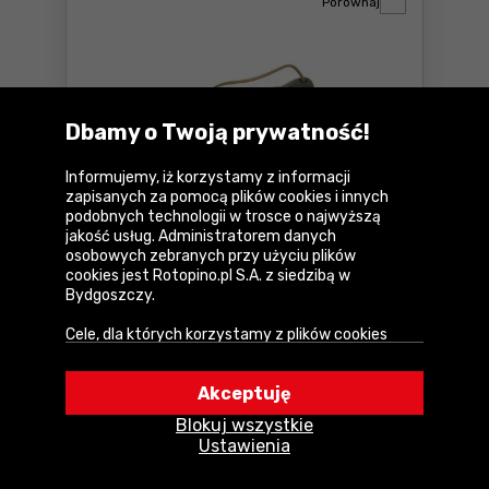
Porównaj
Dbamy o Twoją prywatność!
Informujemy, iż korzystamy z informacji
zapisanych za pomocą plików cookies i innych
podobnych technologii w trosce o najwyższą
Piła składana
5,0
jakość usług. Administratorem danych
2 opinie
Laplander Bahco 396-
osobowych zebranych przy użyciu plików
LAP
cookies jest Rotopino.pl S.A. z siedzibą w
Bydgoszczy.
146
,99 zł
Do
10 rat 0
%
Cele, dla których korzystamy z plików cookies
netto:
119,50 zł
• Zapewnienie prawidłowego działania naszego
Dostępne:
3 szt.
serwisu i realizacji usług,
Akceptuję
Do koszyka
• Uwierzytelnienie użytkowników w serwisie,
Piła składana Laplander Ba
Blokuj wszystkie
• Optymalizowanie wydajności i szybkości
U Ciebie za
2-3 dni
Ustawienia
działania serwisu i usług,
• Dostosowywanie treści do Twoich preferencji,