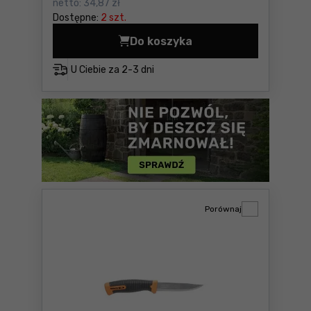
netto:
34,87 zł
Dostępne:
2 szt.
Do koszyka
Piły otworowe 22mm bimeta
U Ciebie za
2-3 dni
Porównaj