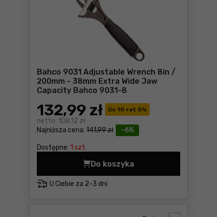
Bahco 9031 Adjustable Wrench 8in /
200mm - 38mm Extra Wide Jaw
Capacity Bahco 9031-8
132
,99 zł
Do
10 rat 0
%
netto:
108,12 zł
Najniższa cena:
141,99 zł
-6%
Dostępne:
1 szt.
Do koszyka
Bahco 9031 Adjustable Wre
U Ciebie za
2-3 dni