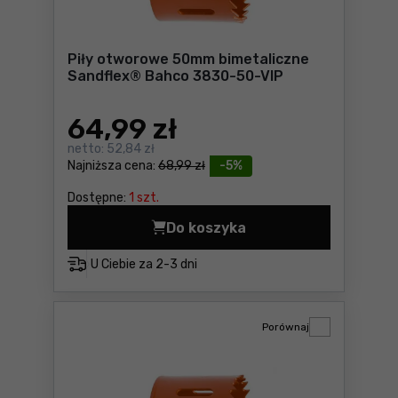
Piły otworowe 50mm bimetaliczne
Sandflex® Bahco 3830-50-VIP
64
,99 zł
netto:
52,84 zł
Najniższa cena:
68,99 zł
-5%
Dostępne:
1 szt.
Do koszyka
Piły otworowe 50mm bimeta
U Ciebie za
2-3 dni
Porównaj