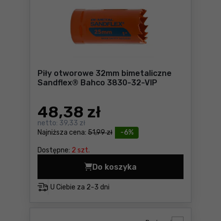
Piły otworowe 32mm bimetaliczne
Sandflex® Bahco 3830-32-VIP
48
,38 zł
netto:
39,33 zł
Najniższa cena:
51,99 zł
-6%
Dostępne:
2 szt.
Do koszyka
Piły otworowe 32mm bimeta
U Ciebie za
2-3 dni