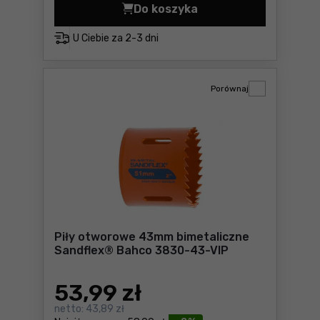
Do koszyka
Piły otworowe 37mm bimeta
U Ciebie za
2-3 dni
Porównaj
Piły otworowe 43mm bimetaliczne
Sandflex® Bahco 3830-43-VIP
53
,99 zł
netto:
43,89 zł