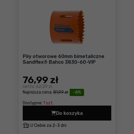
Piły otworowe 60mm bimetaliczne
Sandflex® Bahco 3830-60-VIP
76
,99 zł
netto:
62,59 zł
Najniższa cena:
81,99 zł
-6%
Dostępne:
1 szt.
Do koszyka
Piły otworowe 60mm bimeta
U Ciebie za
2-3 dni