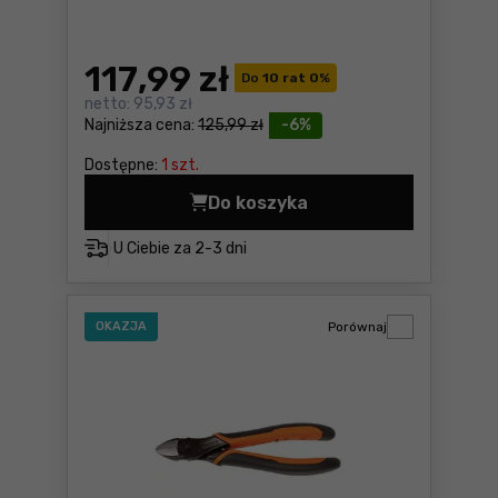
117
,99 zł
Do
10 rat 0
%
netto:
95,93 zł
Najniższa cena:
125,99 zł
-6%
Dostępne:
1 szt.
Do koszyka
Skrobak Bahco 665 Cena 117
U Ciebie za
2-3 dni
OKAZJA
Porównaj