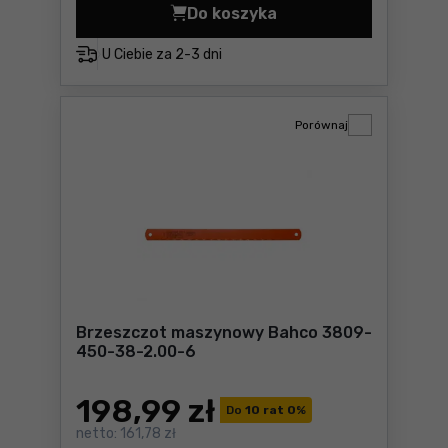
Do koszyka
Nóż finka Bahco 2446 Cena 
U Ciebie za
2-3 dni
Porównaj
Brzeszczot maszynowy Bahco 3809-
450-38-2.00-6
198
,99 zł
Do
10 rat 0
%
netto:
161,78 zł