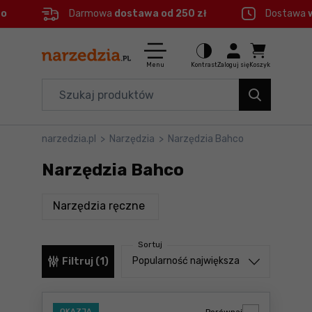
eo
Darmowa
dostawa od 250 zł
Dostawa
Ctrl
M
Elektronarzędzia
Menu główne
Menu
Kontrast
Zaloguj się
Koszyk
Dom i ogród
Filtry
Organizery i transport
narzedzia.pl
>
Narzędzia
>
Narzędzia Bahco
Produkty
Narzędzia
Narzędzia Bahco
Stopka
Akcesoria
produkty
Narzędzia ręczne
BHP
Mapa strony
Sortuj
Branże
Sortuj od
Popularność największa
Filtruj (1)
Okazje
OKAZJA