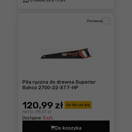
U Ciebie za
2-3 dni
Porównaj
Piła ręczna do drewna Superior
Bahco 2700-22-XT7-HP
120
,99 zł
Do
10 rat 0
%
netto:
98,37 zł
Dostępne:
3 szt.
Do koszyka
Piła ręczna do drewna Sup