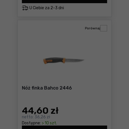
U Ciebie za
2-3 dni
Porównaj
Nóż finka Bahco 2446
44
,60 zł
netto:
36,26 zł
Dostępne:
> 10 szt.