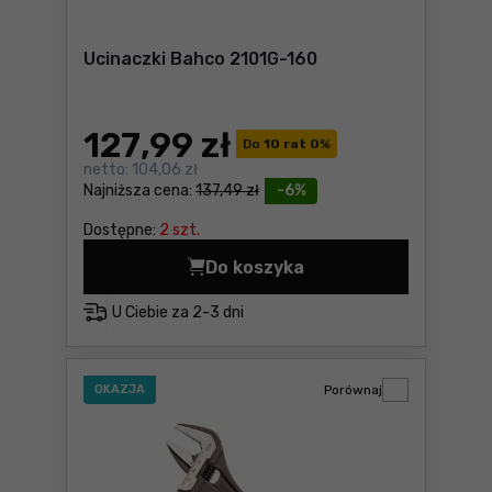
Ucinaczki Bahco 2101G-160
127
,99 zł
Do
10 rat 0
%
netto:
104,06 zł
Najniższa cena:
137,49 zł
-6%
Dostępne:
2 szt.
Do koszyka
Ucinaczki Bahco 2101G-160 
U Ciebie za
2-3 dni
OKAZJA
Porównaj