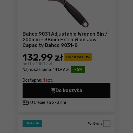
Bahco 9031 Adjustable Wrench 8in /
200mm - 38mm Extra Wide Jaw
Capacity Bahco 9031-8
132
,99 zł
Do
10 rat 0
%
netto:
108,12 zł
Najniższa cena:
141,99 zł
-6%
Dostępne:
1 szt.
Do koszyka
Bahco 9031 Adjustable Wre
U Ciebie za
2-3 dni
OKAZJA
Porównaj