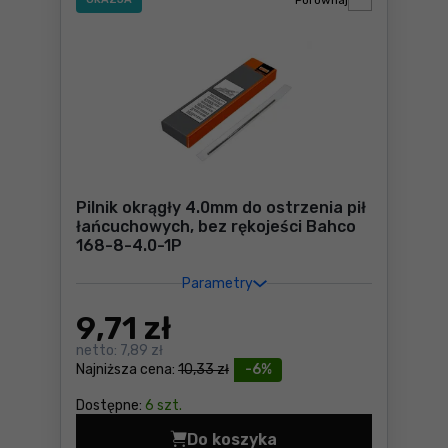
Porównaj
Pilnik okrągły 4.0mm do ostrzenia pił
łańcuchowych, bez rękojeści Bahco
168-8-4.0-1P
Parametry
9
,71 zł
netto:
7,89 zł
Najniższa cena:
10,33 zł
-6%
Dostępne:
6 szt.
Do koszyka
Pilnik okrągły 4.0mm do ost