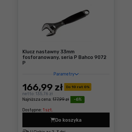
Klucz nastawny 33mm
fosforanowany, seria P Bahco 9072
P
Parametry
166
,99 zł
Do
10 rat 0
%
netto:
135,76 zł
Najniższa cena:
177,99 zł
-6%
Dostępne:
1 szt.
Do koszyka
Klucz nastawny 33mm fosfo