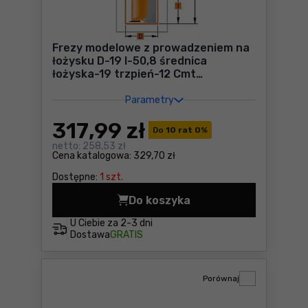
Frezy modelowe z prowadzeniem na
łożysku D-19 I-50,8 średnica
łożyska-19 trzpień-12 Cmt
912.691.11B
Parametry
317
,99 zł
Do
10 rat 0
%
netto:
258,53 zł
Cena katalogowa:
329,70 zł
Dostępne:
1 szt.
Do koszyka
Frezy modelowe z prowadzen
U Ciebie za
2-3 dni
Dostawa
GRATIS
Porównaj