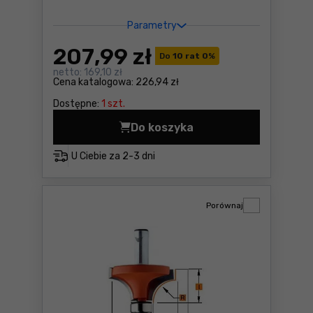
Parametry
207
,99 zł
Do
10 rat 0
%
netto:
169,10 zł
Cena katalogowa:
226,94 zł
Dostępne:
1 szt.
Do koszyka
Frez zaokrąglający z łożysk
U Ciebie za
2-3 dni
Porównaj