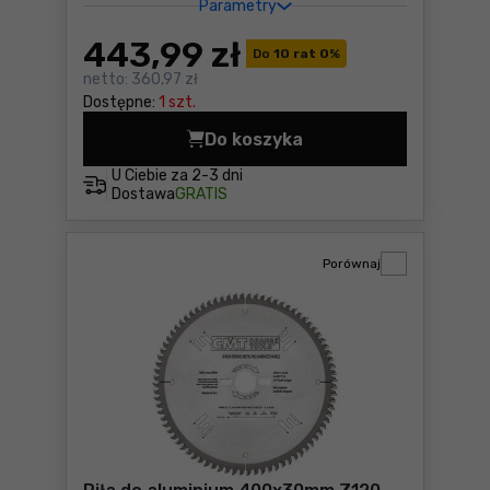
Parametry
443
,99 zł
Do
10 rat 0
%
netto:
360,97 zł
Dostępne:
1 szt.
Do koszyka
Piła tarczowa do aluminium
U Ciebie za
2-3 dni
Dostawa
GRATIS
Porównaj