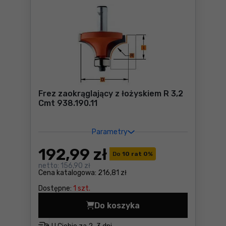
Frez zaokrąglający z łożyskiem R 3,2
Cmt 938.190.11
Parametry
192
,99 zł
Do
10 rat 0
%
netto:
156,90 zł
Cena katalogowa:
216,81 zł
Dostępne:
1 szt.
Do koszyka
Frez zaokrąglający z łożysk