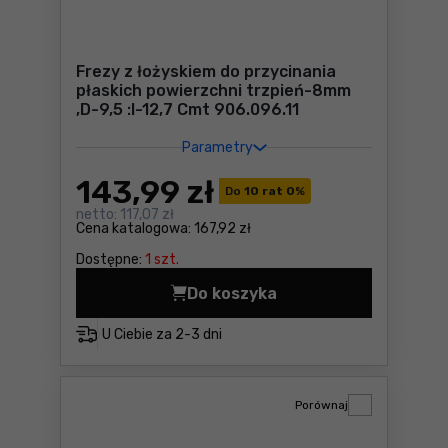
Frezy z łożyskiem do przycinania
płaskich powierzchni trzpień-8mm
,D-9,5 :I-12,7 Cmt 906.096.11
Parametry
143
,99 zł
Do
10 rat 0
%
netto:
117,07 zł
Cena katalogowa:
167,92 zł
Dostępne:
1 szt.
Do koszyka
U Ciebie za
2-3 dni
Porównaj