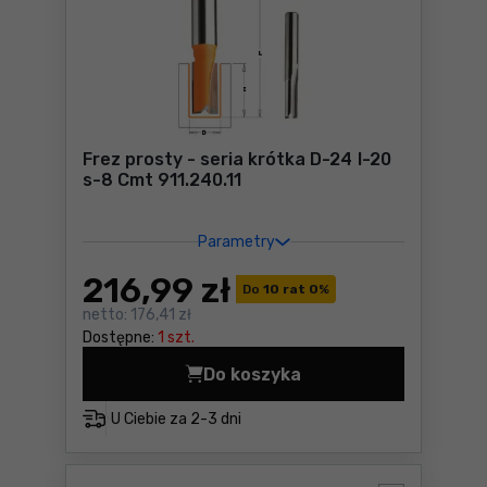
Frez prosty - seria krótka D-24 I-20
s-8 Cmt 911.240.11
Parametry
216
,99 zł
Do
10 rat 0
%
netto:
176,41 zł
Dostępne:
1 szt.
Do koszyka
U Ciebie za
2-3 dni