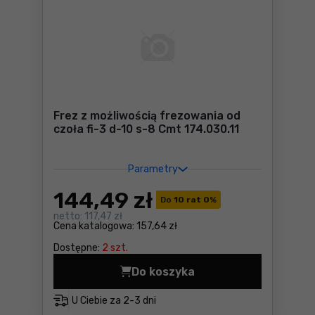
Frez z możliwością frezowania od
czoła fi-3 d-10 s-8 Cmt 174.030.11
Parametry
144
,49 zł
Do
10 rat 0
%
netto:
117,47 zł
Cena katalogowa:
157,64 zł
Dostępne:
2 szt.
Do koszyka
Frez z możliwością frezowan
U Ciebie za
2-3 dni