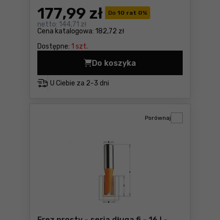
177
,99 zł
Do
10 rat 0
%
netto:
144,71 zł
Cena katalogowa:
182,72 zł
Dostępne:
1 szt.
Do koszyka
Fre
U Ciebie za
2-3 dni
Porównaj
Frez prosty - seria długa fi - 16 I -