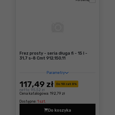
Porównaj
Frez prosty - seria długa fi - 15 I -
31,7 s-8 Cmt 912.150.11
Parametry
117
,49 zł
Do
10 rat 0
%
netto:
95,52 zł
Cena katalogowa:
192,79 zł
Dostępne:
1 szt.
Do koszyka
Fre