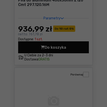
Piła do aluminium 400x30mm Z120
Cmt 297.120.16M
Parametry
936
,99 zł
Do
10 rat 0
%
netto:
761,78 zł
Dostępne:
1 szt.
Do koszyka
Piła do aluminium 400x30m
U Ciebie za
2-3 dni
Dostawa
GRATIS
Porównaj