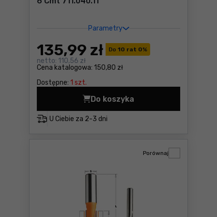
6 Cmt 711.040.11
Parametry
135
,99 zł
Do
10 rat 0
%
netto:
110,56 zł
Cena katalogowa:
150,80 zł
Dostępne:
1 szt.
Do koszyka
U Ciebie za
2-3 dni
Porównaj