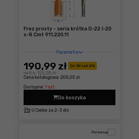
Frez prosty - seria krótka D-22 I-20
s-8 Cmt 911.220.11
Parametry
190
,99 zł
Do
10 rat 0
%
netto:
155,28 zł
Cena katalogowa:
205,05 zł
Dostępne:
1 szt.
Do koszyka
U Ciebie za
2-3 dni
Porównaj