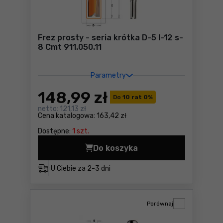
Frez prosty - seria krótka D-5 I-12 s-
8 Cmt 911.050.11
Parametry
148
,99 zł
Do
10 rat 0
%
netto:
121,13 zł
Cena katalogowa:
163,42 zł
Dostępne:
1 szt.
Do koszyka
U Ciebie za
2-3 dni
Porównaj