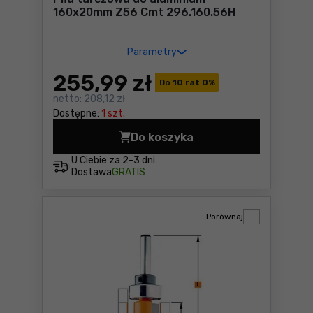
160x20mm Z56 Cmt 296.160.56H
Parametry
255
,99 zł
Do
10 rat 0
%
netto:
208,12 zł
Dostępne:
1 szt.
Do koszyka
Piła tarczowa do aluminiu
U Ciebie za
2-3 dni
Dostawa
GRATIS
Porównaj