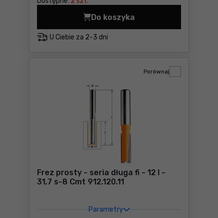
Dostępne:
2 szt.
Do koszyka
U Ciebie za
2-3 dni
Porównaj
Frez prosty - seria długa fi - 12 I -
31,7 s-8 Cmt 912.120.11
Parametry