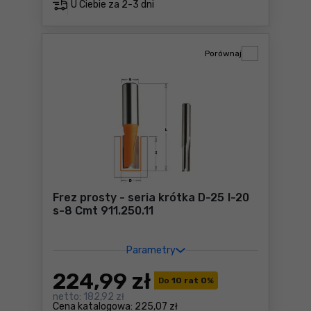
U Ciebie za
2-3 dni
Porównaj
Frez prosty - seria krótka D-25 I-20
s-8 Cmt 911.250.11
Parametry
224
,99 zł
Do
10 rat 0
%
netto:
182,92 zł
Cena katalogowa:
225,07 zł