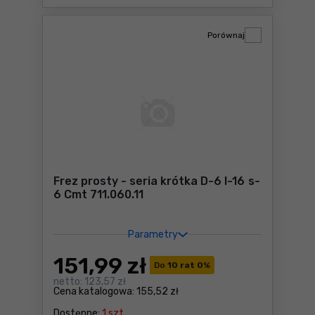
Porównaj
Frez prosty - seria krótka D-6 I-16 s-
6 Cmt 711.060.11
Parametry
151
,99 zł
Do
10 rat 0
%
netto:
123,57 zł
Cena katalogowa:
155,52 zł
Dostępne:
1 szt.