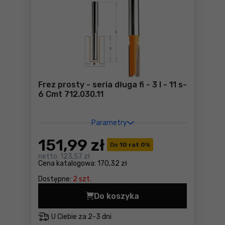
Frez prosty - seria długa fi - 3 I - 11 s-
6 Cmt 712.030.11
Parametry
151
,99 zł
Do
10 rat 0
%
netto:
123,57 zł
Cena katalogowa:
170,32 zł
Dostępne:
2 szt.
Do koszyka
U Ciebie za
2-3 dni