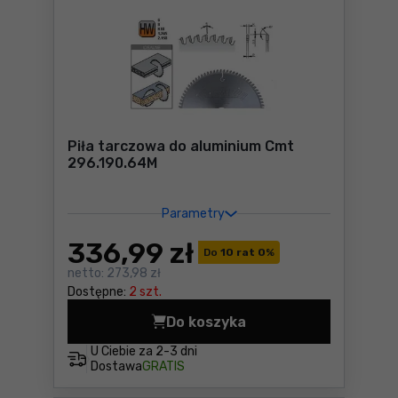
Piła tarczowa do aluminium Cmt
296.190.64M
Parametry
336
,99 zł
Do
10 rat 0
%
netto:
273,98 zł
Dostępne:
2 szt.
Do koszyka
Piła tarczowa do aluminium
U Ciebie za
2-3 dni
Dostawa
GRATIS