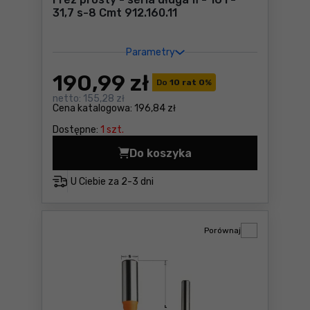
31,7 s-8 Cmt 912.160.11
Parametry
190
,99 zł
Do
10 rat 0
%
netto:
155,28 zł
Cena katalogowa:
196,84 zł
Dostępne:
1 szt.
Do koszyka
Fre
U Ciebie za
2-3 dni
Porównaj