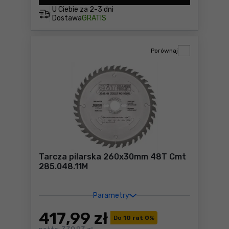
U Ciebie za
2-3 dni
Dostawa
GRATIS
Porównaj
Tarcza pilarska 260x30mm 48T Cmt
285.048.11M
Parametry
417
,99 zł
Do
10 rat 0
%