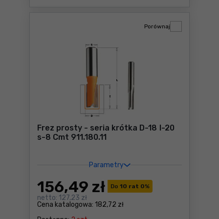
Porównaj
Frez prosty - seria krótka D-18 I-20
s-8 Cmt 911.180.11
Parametry
156
,49 zł
Do
10 rat 0
%
netto:
127,23 zł
Cena katalogowa:
182,72 zł