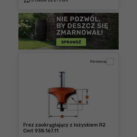
U Ciebie za
2-3 dni
Porównaj
Frez zaokrąglający z łożyskiem R2
Cmt 938.167.11