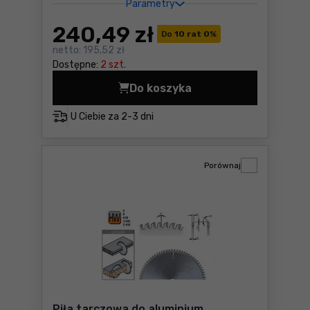
Parametry
240
,49 zł
Do
10 rat 0
%
netto:
195,52 zł
Dostępne:
2 szt.
Do koszyka
Piła tarczowa do aluminiu
U Ciebie za
2-3 dni
Porównaj
Piła tarczowa do aluminium