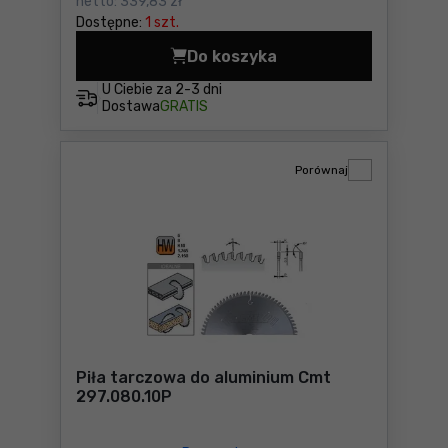
netto:
339,83 zł
Dostępne:
1 szt.
Do koszyka
Tarcza pilarska 260x30mm 
U Ciebie za
2-3 dni
Dostawa
GRATIS
Porównaj
Piła tarczowa do aluminium Cmt
297.080.10P