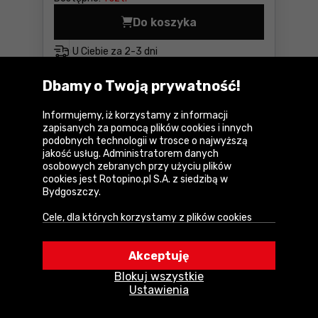
Do koszyka
U Ciebie za
2-3 dni
Dbamy o Twoją prywatność!
Porównaj
Informujemy, iż korzystamy z informacji
zapisanych za pomocą plików cookies i innych
podobnych technologii w trosce o najwyższą
jakość usług. Administratorem danych
osobowych zebranych przy użyciu plików
cookies jest Rotopino.pl S.A. z siedzibą w
Bydgoszczy.
Cele, dla których korzystamy z plików cookies
• Zapewnienie prawidłowego działania naszego
serwisu i realizacji usług,
Frez prosty - seria długa fi - 10 I -
Akceptuję
31,7 s-12 Cmt 912.600.11
• Uwierzytelnienie użytkowników w serwisie,
Blokuj wszystkie
• Optymalizowanie wydajności i szybkości
Ustawienia
działania serwisu i usług,
Parametry
• Dostosowywanie treści do Twoich preferencji,