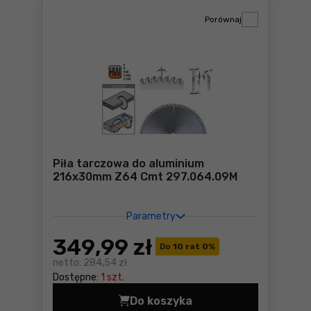
Porównaj
Piła tarczowa do aluminium
216x30mm Z64 Cmt 297.064.09M
Parametry
349
,99 zł
Do
10 rat 0
%
netto:
284,54 zł
Dostępne:
1 szt.
Do koszyka
Piła tarczowa do aluminiu