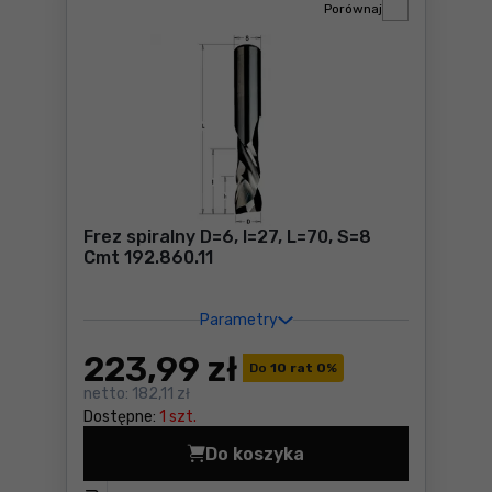
Porównaj
Frez spiralny D=6, I=27, L=70, S=8
Cmt 192.860.11
Parametry
223
,99 zł
Do
10 rat 0
%
netto:
182,11 zł
Dostępne:
1 szt.
Do koszyka
Frez spiralny D=6, I=27, L=