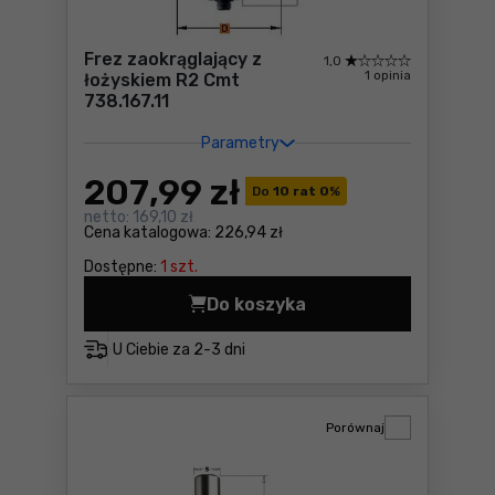
Frez zaokrąglający z
1,0
1 opinia
łożyskiem R2 Cmt
738.167.11
Parametry
207
,99 zł
Do
10 rat 0
%
netto:
169,10 zł
Cena katalogowa:
226,94 zł
Dostępne:
1 szt.
Do koszyka
Frez zaokrąglający z łożysk
U Ciebie za
2-3 dni
Porównaj