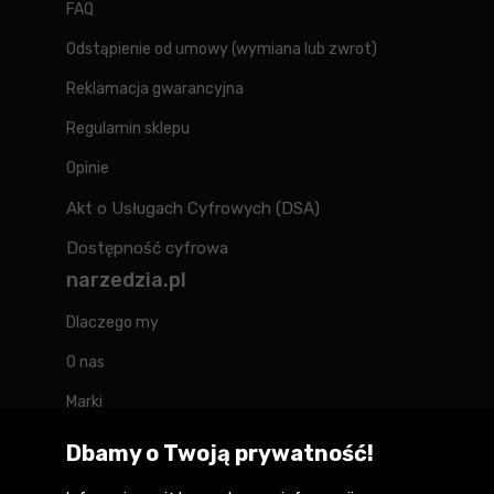
FAQ
Odstąpienie od umowy (wymiana lub zwrot)
Reklamacja gwarancyjna
Regulamin sklepu
Opinie
Akt o Usługach Cyfrowych (DSA)
Dostępność cyfrowa
narzedzia.pl
Dlaczego my
O nas
Marki
Kontakt
Dbamy o Twoją prywatność!
Blog