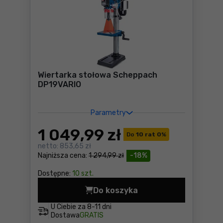
Wiertarka stołowa Scheppach
DP19VARIO
Parametry
1 049
,99 zł
Do
10 rat 0
%
netto:
853,65 zł
Najniższa cena:
1 294,99 zł
-18%
Dostępne:
10 szt.
Do koszyka
Wiertarka stołowa Scheppa
U Ciebie za
8-11 dni
Dostawa
GRATIS