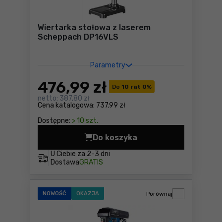
Wiertarka stołowa z laserem
Scheppach DP16VLS
Parametry
476
,99 zł
Do
10 rat 0
%
netto:
387,80 zł
Cena katalogowa:
737,99 zł
Dostępne:
> 10 szt.
Do koszyka
Wiertarka stołowa z laser
U Ciebie za
2-3 dni
Dostawa
GRATIS
NOWOŚĆ
OKAZJA
Porównaj