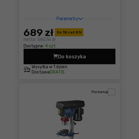
Parametry
689
zł
Do
10 rat 0
%
netto:
560,16 zł
Dostępne:
4 szt.
Do koszyka
Wiertarka stołowa Scheppa
Wysyłka w
1 dzień
Dostawa
GRATIS
Porównaj