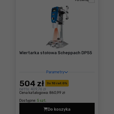
Porównaj
Wiertarka stołowa Scheppach DP55
Parametry
504
zł
Do
10 rat 0
%
netto:
409,76 zł
Cena katalogowa:
860,99 zł
Dostępne:
5 szt.
Do koszyka
Wiertarka stołowa Scheppa