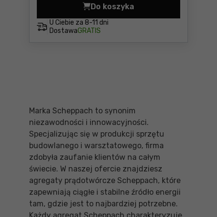
Do koszyka
Agregat prądotwórczy Sch
U Ciebie za
8-11 dni
Dostawa
GRATIS
Marka Scheppach to synonim
niezawodności i innowacyjności.
Specjalizując się w produkcji sprzętu
budowlanego i warsztatowego, firma
zdobyła zaufanie klientów na całym
świecie. W naszej ofercie znajdziesz
agregaty prądotwórcze Scheppach, które
zapewniają ciągłe i stabilne źródło energii
tam, gdzie jest to najbardziej potrzebne.
Każdy agregat Scheppach charakteryzuje