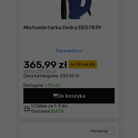
Młotowiertarka Dedra DED7839
Parametry
365
,99 zł
Do
10 rat 0
%
netto:
297,55 zł
Cena katalogowa:
430,50 zł
Dostępne:
> 10 szt.
Do koszyka
Młotowiertarka Dedra DED7
U Ciebie za
1-3 dni
Dostawa
GRATIS
Porównaj