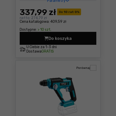
Parametry
337
,99 zł
Do
10 rat 0
%
netto:
274,79 zł
Cena katalogowa:
409,59 zł
Dostępne:
> 10 szt.
Do koszyka
Młot udarowo-obrotowy SDS
U Ciebie za
1-3 dni
Dostawa
GRATIS
Porównaj