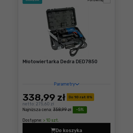
Porównaj
Młotowiertarka Dedra DED7850
Parametry
338
,99 zł
Do
10 rat 0
%
netto:
275,60 zł
Najniższa cena:
358,99 zł
-5%
Dostępne:
> 10 szt.
Do koszyka
Młotowiertarka Dedra DED7