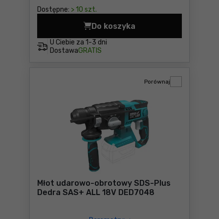
Dostępne:
> 10 szt.
Do koszyka
Młotowiertarka Dedra DED7
U Ciebie za
1-3 dni
Dostawa
GRATIS
Porównaj
Młot udarowo-obrotowy SDS-Plus
Dedra SAS+ ALL 18V DED7048