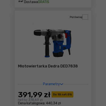
Dostawa
GRATIS
Porównaj
Młotowiertarka Dedra DED7838
Parametry
391
,99 zł
Do
10 rat 0
%
netto:
318,69 zł
Cena katalogowa:
440,34 zł