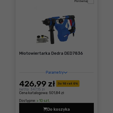
Porównaj
Młotowiertarka Dedra DED7836
Parametry
426
,99 zł
Do
10 rat 0
%
netto:
347,15 zł
Cena katalogowa:
501,84 zł
Dostępne:
> 10 szt.
Do koszyka
Młotowiertarka Dedra DED7