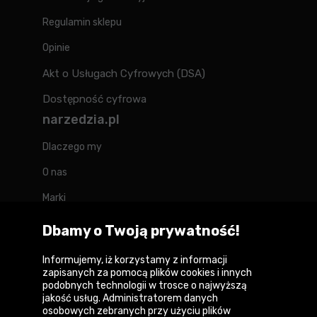
Regulamin sklepu
Opinie
Akt o Usługach Cyfrowych (DSA)
Dostępność cyfrowa
narzedzia.pl
Dlaczego my
O nas
Marki
Kontakt
Dbamy o Twoją prywatność!
Blog
Informujemy, iż korzystamy z informacji
zapisanych za pomocą plików cookies i innych
Forum
podobnych technologii w trosce o najwyższą
jakość usług. Administratorem danych
osobowych zebranych przy użyciu plików