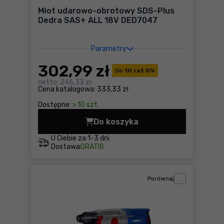
Młot udarowo-obrotowy SDS-Plus
Dedra SAS+ ALL 18V DED7047
Parametry
302
,99 zł
Do
10 rat 0
%
netto:
246,33 zł
Cena katalogowa:
333,33 zł
Dostępne:
> 10 szt.
Do koszyka
Młot udarowo-obrotowy SDS
U Ciebie za
1-3 dni
Dostawa
GRATIS
Porównaj