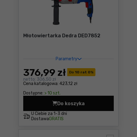
Młotowiertarka Dedra DED7852
Parametry
376
,99 zł
Do
10 rat 0
%
netto:
306,50 zł
Cena katalogowa:
423,12 zł
Dostępne:
> 10 szt.
Do koszyka
Młotowiertarka Dedra DED7
U Ciebie za
1-3 dni
Dostawa
GRATIS