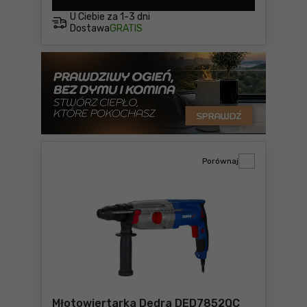
U Ciebie za
1-3 dni
Dostawa
GRATIS
Porównaj
Młotowiertarka Dedra DED7852QC