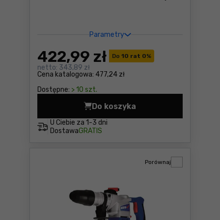
Parametry
422
,99 zł
Do
10 rat 0
%
netto:
343,89 zł
Cena katalogowa:
477,24 zł
Dostępne:
> 10 szt.
Do koszyka
Młotowiertarka Dedra DED7
U Ciebie za
1-3 dni
Dostawa
GRATIS
Porównaj