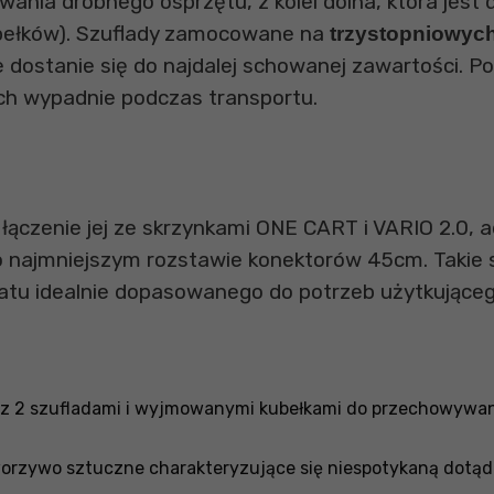
ania drobnego osprzętu, z kolei dolna, która jest
kubełków). Szuflady zamocowane na
trzystopniowyc
e dostanie się do najdalej schowanej zawartości. P
nich wypadnie podczas transportu.
 łączenie jej ze skrzynkami ONE CART i VARIO 2.0,
o najmniejszym rozstawie konektorów 45cm. Takie
tu idealnie dopasowanego do potrzeb użytkująceg
a z 2 szufladami i wyjmowanymi kubełkami do przechowywan
worzywo sztuczne charakteryzujące się niespotykaną dotąd o