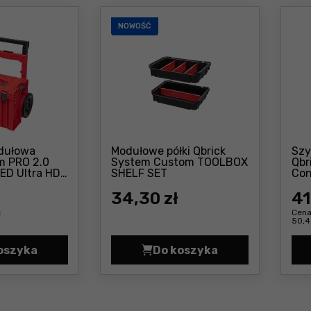
NOWOŚĆ
dułowa
Modułowe półki Qbrick
Szy
m PRO 2.0
System Custom TOOLBOX
Qbr
Cena: 34 ,30 zł
ED Ultra HD
SHELF SET
Con
Cena: 245 zł
34
,30 zł
41
:
Cena
50,4
oszyka
Do koszyka
em PRO 2.0 CART PLUS Cena 225,0 zł
Skrzynka modułowa Qbrick System PRO 2.0 CART PLUS
Modułowe półki Qbrick