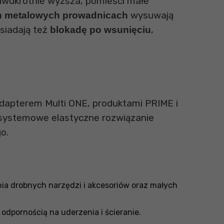
 dwukrotnie wyższa, pomieści małe
wysuwają
h metalowych prowadnicach
osiadają też
,
blokadę po wsunięciu
 adapterem Multi ONE, produktami PRIME i
 systemowe elastyczne rozwiązanie
o.
ia drobnych narzędzi i akcesoriów oraz małych
dpornością na uderzenia i ścieranie.