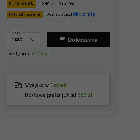
Do
10 rat 0%
19.40 zł x 10 rat 0%
Oblicz ratę
Raty
odroczone
Do nie płacisz!
Ilość
Do koszyka
Dostępne:
> 10 szt.
Wysyłka w
1 dzień
Dostawa gratis już od
250 zł