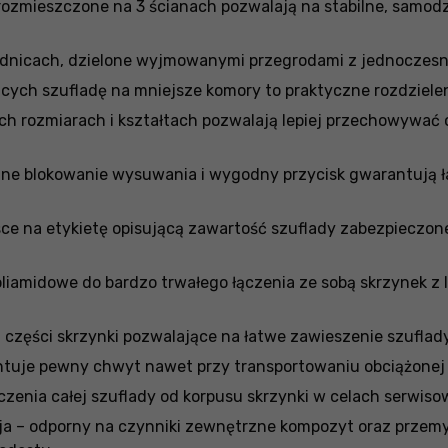
ozmieszczone na 3 ścianach pozwalają na stabilne, samodzi
nicach, dzielone wyjmowanymi przegrodami z jednoczesną
ych szufladę na mniejsze komory to praktyczne rozdzielen
h rozmiarach i kształtach pozwalają lepiej przechowywać o
czne blokowanie wysuwania i wygodny przycisk gwarantują 
sce na etykietę opisującą zawartość szuflady zabezpieczo
iamidowe do bardzo trwałego łączenia ze sobą skrzynek z 
 części skrzynki pozwalające na łatwe zawieszenie szufla
uje pewny chwyt nawet przy transportowaniu obciążonej sk
zenia całej szuflady od korpusu skrzynki w celach serwiso
ja – odporny na czynniki zewnętrzne kompozyt oraz przem