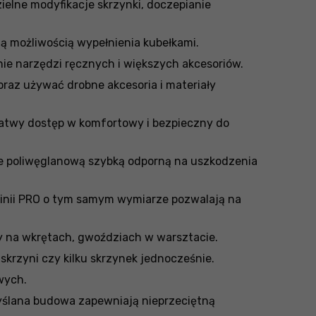
elne modyfikacje skrzynki, doczepianie
 możliwością wypełnienia kubełkami.
ie narzędzi ręcznych i większych akcesoriów.
raz używać drobne akcesoria i materiały
łatwy dostęp w komfortowy i bezpieczny do
ne poliwęglanową szybką odporną na uszkodzenia
linii PRO o tym samym wymiarze pozwalają na
dy na wkrętach, gwoździach w warsztacie.
rzyni czy kilku skrzynek jednocześnie.
wych.
yślana budowa zapewniają nieprzeciętną