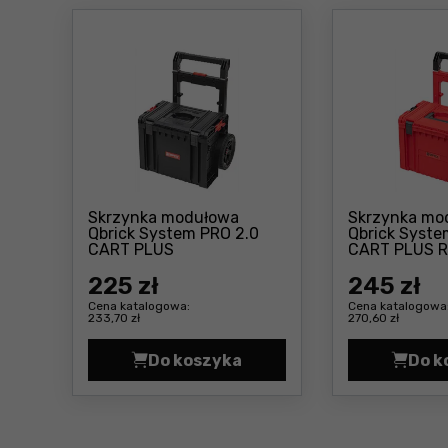
Skrzynka modułowa
Skrzynka mo
Qbrick System PRO 2.0
Qbrick Syste
Cena: 225 zł
CART PLUS
CART PLUS R
Custom
225
zł
245
zł
Cena katalogowa:
Cena katalogowa
233,70 zł
270,60 zł
Do koszyka
Do k
Skrzynka modułowa Qbrick Syst