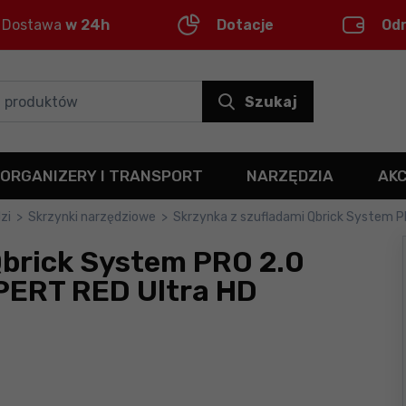
Dostawa
w 24h
Dotacje
Od
Szukaj
ORGANIZERY I TRANSPORT
NARZĘDZIA
AK
zi
>
Skrzynki narzędziowe
>
Skrzynka z szufladami Qbrick System
Qbrick System PRO 2.0
ERT RED Ultra HD