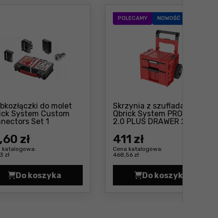
POLECAMY
NOWOŚĆ
bkozłączki do molet
Skrzynia z szufladami
ick System Custom
Qbrick System PRO CART
Cena: 41 ,60 zł
nectors Set 1
2.0 PLUS DRAWER 2 Red
Cena: 411 z
Ultra HD Custom
,60 zł
411
zł
 katalogowa:
Cena katalogowa:
3 zł
468,56 zł
Do koszyka
Do koszyka
 RED Ultra HD Custom Cena 245,0 zł
 System Custom TOOLBOX SHELF SET Cena 34,3 zł
Szybkozłączki do molet Qbrick System Custom
Skrzynia z sz