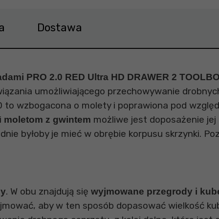
a
Dostawa
fladami PRO 2.0 RED Ultra HD DRAWER 2 TOOLB
związania umożliwiającego przechowywanie drobnych
.0 to wzbogacona o molety i poprawiona pod wzglę
i
możliwe jest doposażenie jej
moletom z gwintem
dnie byłoby je mieć w obrębie korpusu skrzynki. Po
. W obu znajdują się
dy
wyjmowane przegrody i kube
yjmować, aby w ten sposób dopasować wielkość kub