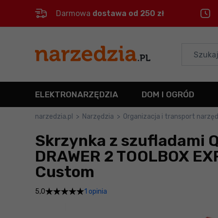
Darmowa
dostawa od 250 zł
Control
M
Menu główne
Informacje o produkcie
ELEKTRONARZĘDZIA
DOM I OGRÓD
Do koszyka
narzedzia.pl
>
Narzędzia
>
Organizacja i transport narzęd
Skrzynka z szufladami 
Szczegółowe informacje
DRAWER 2 TOOLBOX EXP
Stopka
Custom
Mapa strony
1 opinia
5,0