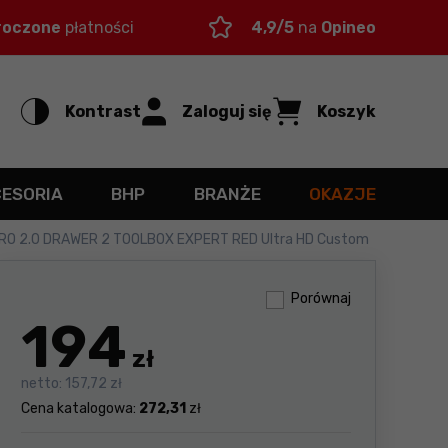
roczone
płatności
4,9/5
na
Opineo
Kontrast
Zaloguj się
Koszyk
CESORIA
BHP
BRANŻE
OKAZJE
 PRO 2.0 DRAWER 2 TOOLBOX EXPERT RED Ultra HD Custom
Porównaj
194
zł
netto:
157,72 zł
Cena katalogowa:
272,31
zł