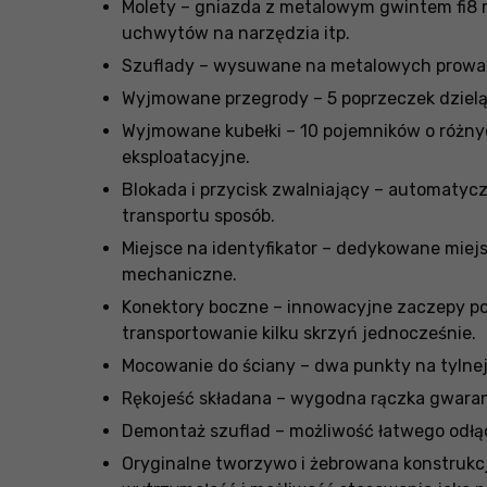
Molety – gniazda z metalowym gwintem fi8 r
uchwytów na narzędzia itp.
Szuflady – wysuwane na metalowych prowad
Wyjmowane przegrody – 5 poprzeczek dzieląc
Wyjmowane kubełki – 10 pojemników o różnyc
eksploatacyjne.
Blokada i przycisk zwalniający – automaty
transportu sposób.
Miejsce na identyfikator – dedykowane miej
mechaniczne.
Konektory boczne – innowacyjne zaczepy pol
transportowanie kilku skrzyń jednocześnie.
Mocowanie do ściany – dwa punkty na tylnej
Rękojeść składana – wygodna rączka gwarant
Demontaż szuflad – możliwość łatwego odłąc
Oryginalne tworzywo i żebrowana konstrukc