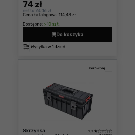
74
zł
netto:
60,16 zł
Cena katalogowa:
114,48 zł
Dostępne:
> 10 szt.
Do koszyka
Skrzynka modułowa Qbrick 
Wysyłka w
1 dzień
Porównaj
Skrzynka
1,0