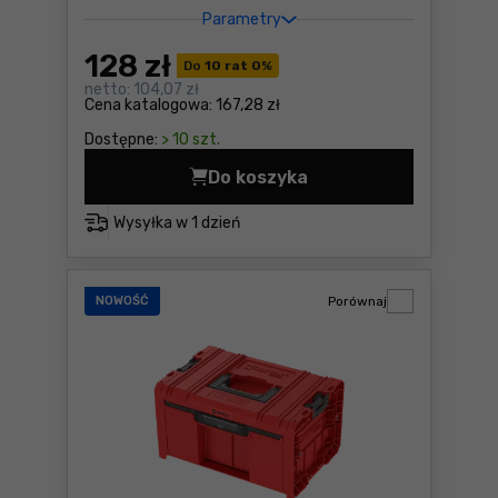
Parametry
128
zł
Do
10 rat 0
%
netto:
104,07 zł
Cena katalogowa:
167,28 zł
Dostępne:
> 10 szt.
Do koszyka
Skrzynka z szufladą Qbrick
Wysyłka w
1 dzień
NOWOŚĆ
Porównaj