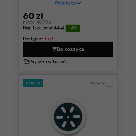
Parametry
60
zł
netto:
48,78 zł
Najniższa cena:
64 zł
-6%
Dostępne:
1 szt.
Do koszyka
Tarcza szlifierska 150x25
Wysyłka w
1 dzień
OKAZJA
Porównaj