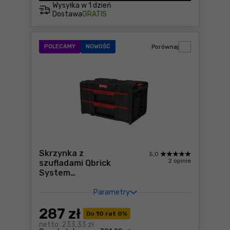
Wysyłka w
1 dzień
Dostawa
GRATIS
POLECAMY
NOWOŚĆ
Porównaj
Skrzynka z
5,0
2 opinie
szufladami Qbrick
System
ONE 2.0 DRAWER 2
TOOLBOX
Parametry
287
zł
Do
10 rat 0
%
netto:
233,33 zł