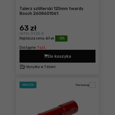
Talerz szlifierski 125mm twardy
Bosch 2608601061
63
zł
netto:
51,22 zł
Najniższa cena:
67 zł
-5%
Dostępne:
1 szt.
Do koszyka
Talerz szlifierski 125mm t
Wysyłka w
1 dzień
OKAZJA
Porównaj