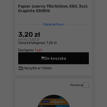
Papier ścierny 115x160mm, K80, 3szt.
Graphite 55H816
Parametry
3
,20 zł
netto:
2,60 zł
Cena katalogowa:
7,26 zł
Dostępne:
1 szt.
Do koszyka
Papier ścierny 115x160mm, 
Wysyłka w
1 dzień
Porównaj