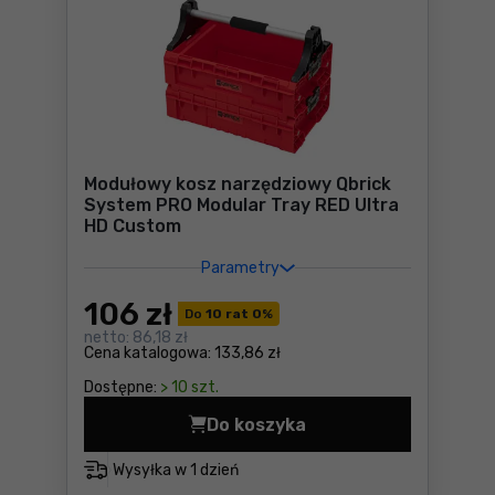
Modułowy kosz narzędziowy Qbrick
System PRO Modular Tray RED Ultra
HD Custom
Parametry
106
zł
Do
10 rat 0
%
netto:
86,18 zł
Cena katalogowa:
133,86 zł
Dostępne:
> 10 szt.
Do koszyka
Modułowy kosz narzędziowy
Wysyłka w
1 dzień