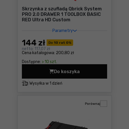
Skrzynka z szufladą Qbrick System
PRO 2.0 DRAWER 1 TOOLBOX BASIC
RED Ultra HD Custom
Parametry
144
zł
Do
10 rat 0
%
netto:
117,07 zł
Cena katalogowa:
200,80 zł
Dostępne:
> 10 szt.
Do koszyka
Skrzynka z szufladą Qbric
Wysyłka w
1 dzień
Porównaj