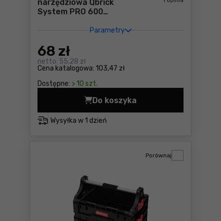
1 opinia
narzędziowa Qbrick
System PRO 600
BASIC
Parametry
68
zł
netto:
55,28 zł
Cena katalogowa:
103,47 zł
Dostępne:
> 10 szt.
Do koszyka
Skrzynka narzędziowa Qbri
Wysyłka w
1 dzień
Porównaj