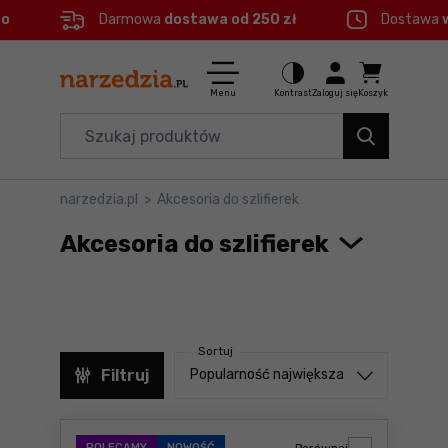
eo
Darmowa
dostawa od 250 zł
Dostawa
Ctrl
M
Elektronarzędzia
Menu główne
Menu
Kontrast
Zaloguj się
Koszyk
Dom i ogród
Filtry
Organizery i transport
narzedzia.pl
>
Akcesoria do szlifierek
Produkty
Narzędzia
Akcesoria do szlifierek
Stopka
Akcesoria
BHP
Mapa strony
Sortuj
Branże
Sortuj od
Filtruj
Popularność największa
Okazje
POLECAMY
NOWOŚĆ