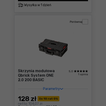
Wysyłka w
1 dzień
Porównaj
Skrzynia modułowa
5,0
1 opinia
Qbrick System ONE
2.0 200 BASIC
Parametry
128
zł
Do
10 rat 0
%
netto:
104,07 zł