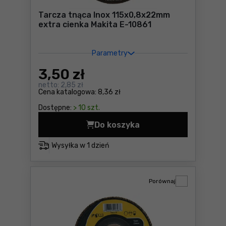
Tarcza tnąca Inox 115x0,8x22mm
extra cienka Makita E-10861
Parametry
3
,50 zł
netto:
2,85 zł
Cena katalogowa:
8,36 zł
Dostępne:
> 10 szt.
Do koszyka
Tarcza tnąca Inox 115x0,8x
Wysyłka w
1 dzień
Porównaj