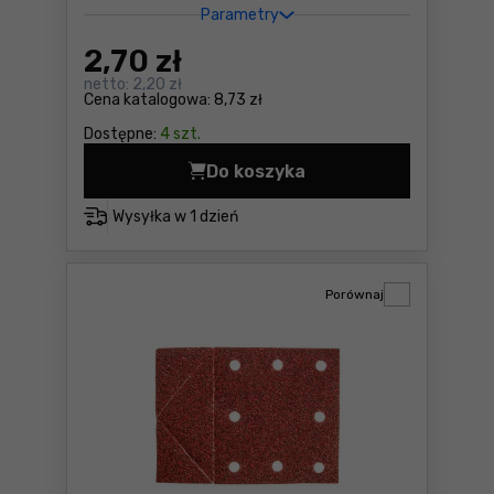
Parametry
2
,70 zł
netto:
2,20 zł
Cena katalogowa:
8,73 zł
Dostępne:
4 szt.
Do koszyka
Tarcza tnąca do stali 150m
Wysyłka w
1 dzień
Porównaj