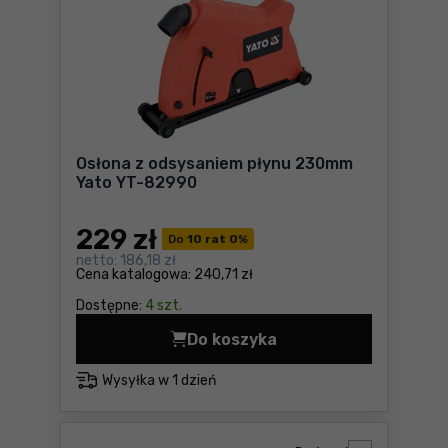
Osłona z odsysaniem płynu 230mm
Yato YT-82990
229
zł
Do
10 rat 0
%
netto:
186,18 zł
Cena katalogowa:
240,71 zł
Dostępne:
4 szt.
Do koszyka
Osłona z odsysaniem płynu
Wysyłka w
1 dzień