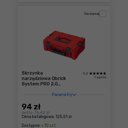
Porównaj
Skrzynka
5,0
1 opinia
narzędziowa Qbrick
System PRO 2.0
Technician Case
RED Ultra HD
Parametry
Custom
94
zł
netto:
76,42 zł
Cena katalogowa:
125,51 zł
Dostępne:
> 10 szt.