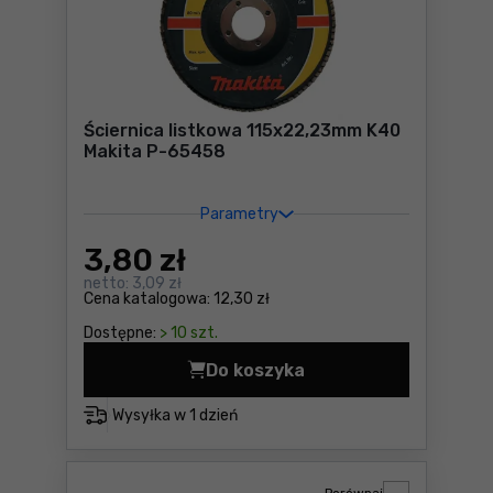
Ściernica listkowa 115x22,23mm K40
Makita P-65458
Parametry
3
,80 zł
netto:
3,09 zł
Cena katalogowa:
12,30 zł
Dostępne:
> 10 szt.
Do koszyka
Ściernica listkowa 115x22,
Wysyłka w
1 dzień