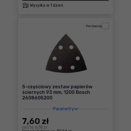
Wysyłka w
1 dzień
Porównaj
5-częściowy zestaw papierów
ściernych 93 mm, 1200 Bosch
2608605200
Parametry
7
,60 zł
netto:
6,18 zł