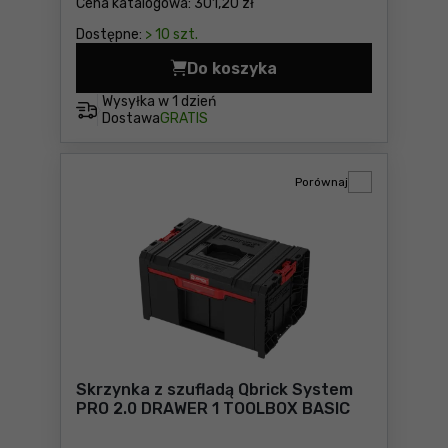
Cena katalogowa:
301,20 zł
Dostępne:
> 10 szt.
Do koszyka
Skrzynka z szufladami Qbr
Wysyłka w
1 dzień
Dostawa
GRATIS
Porównaj
Skrzynka z szufladą Qbrick System
PRO 2.0 DRAWER 1 TOOLBOX BASIC