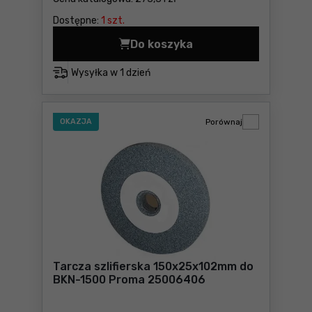
Dostępne:
1 szt.
Do koszyka
Koronka diamentowa X-Lock
Wysyłka w
1 dzień
OKAZJA
Porównaj
Tarcza szlifierska 150x25x102mm do
BKN-1500 Proma 25006406