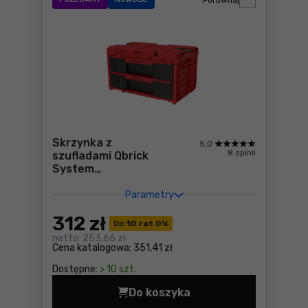
Porównaj
Skrzynka z
5,0
8 opinii
szufladami Qbrick
System
ONE 2.0 DRAWER 2
TOOLBOX RED Ultra
Parametry
HD Custom
312
zł
Do
10 rat 0
%
netto:
253,66 zł
Cena katalogowa:
351,41 zł
Dostępne:
> 10 szt.
Do koszyka
Skrzynka z szufladami Qbr