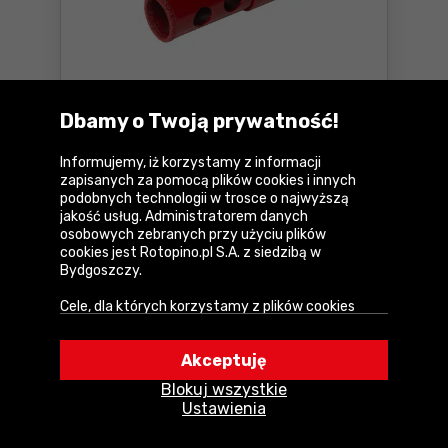
Wiertło 20mm Rubi DRYGRES
PREMIUM
Dbamy o Twoją prywatność!
Informujemy, iż korzystamy z informacji
Parametry
zapisanych za pomocą plików cookies i innych
podobnych technologii w trosce o najwyższą
74
,14 zł
jakość usług. Administratorem danych
netto:
60,28 zł
osobowych zebranych przy użyciu plików
Najniższa cena:
85,99 zł
-13%
cookies jest Rotopino.pl S.A. z siedzibą w
Bydgoszczy.
Dostępne:
1 szt.
Cele, dla których korzystamy z plików cookies
Do koszyka
Wiertło 20mm Rubi DRYGRES
• Zapewnienie prawidłowego działania naszego
serwisu i realizacji usług,
Wysyłka w
1 dzień
Akceptuję
• Uwierzytelnienie użytkowników w serwisie,
Blokuj wszystkie
• Optymalizowanie wydajności i szybkości
Ustawienia
działania serwisu i usług,
Porównaj
• Dostosowywanie treści do Twoich preferencji,