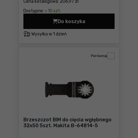
Cena katalogowa:
206,97 zł
Dostępne:
> 10 szt.
Do koszyka
Skrzynia modułowa Qbrick S
Wysyłka w
1 dzień
Porównaj
Brzeszczot BIM do cięcia wgłębnego
32x50 5szt. Makita B-64814-5