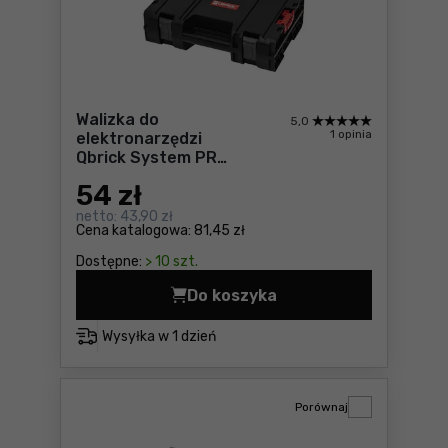
Walizka do
5,0
1 opinia
elektronarzędzi
Qbrick System PRO
TOOLCASE MFI
54
zł
netto:
43,90 zł
Cena katalogowa:
81,45 zł
Dostępne:
> 10 szt.
Do koszyka
Walizka do elektronarzędzi
Wysyłka w
1 dzień
Porównaj