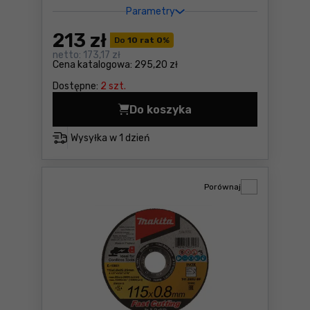
Parametry
213
zł
Do
10 rat 0
%
netto:
173,17 zł
Cena katalogowa:
295,20 zł
Dostępne:
2 szt.
Do koszyka
Brzeszczot BIM do cięcia w
Wysyłka w
1 dzień
Porównaj