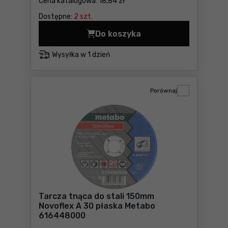
Cena katalogowa:
18,84 zł
Dostępne:
2 szt.
Do koszyka
5-częściowy zestaw papier
Wysyłka w
1 dzień
Porównaj
Tarcza tnąca do stali 150mm
Novoflex A 30 płaska Metabo
616448000