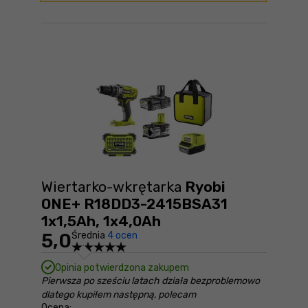
Wiertarko-wkrętarka
Ryobi
ONE+ R18DD3-2415BSA31
1x1,5Ah, 1x4,0Ah
5,0
Średnia
4 ocen
Opinia potwierdzona zakupem
Pierwsza po sześciu latach działa bezproblemowo
dlatego kupiłem następną, polecam
Ocena: