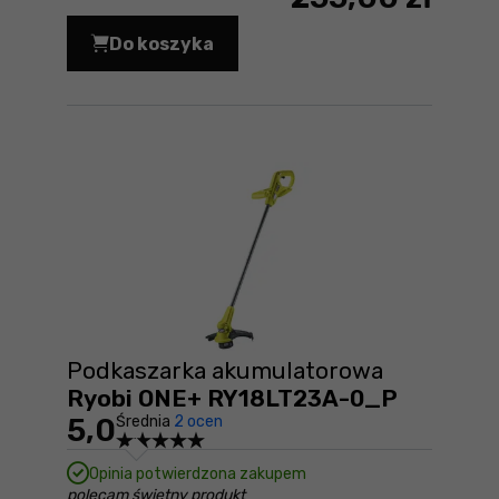
Do koszyka
Podkaszarka elektryczna Ryobi RLT61
Podkaszarka akumulatorowa
Ryobi ONE+ RY18LT23A-0_P
5,0
Średnia
2 ocen
Opinia potwierdzona zakupem
polecam świetny produkt