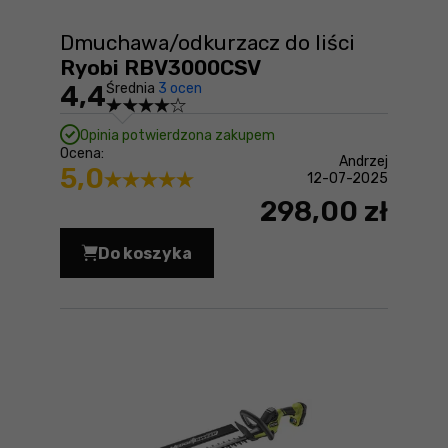
Dmuchawa/odkurzacz do liści
Ryobi RBV3000CSV
4,4
Średnia
3 ocen
Opinia potwierdzona zakupem
Ocena:
Andrzej
5,0
12-07-2025
298,00 zł
Do koszyka
Dmuchawa/odkurzacz do liści Ryobi 