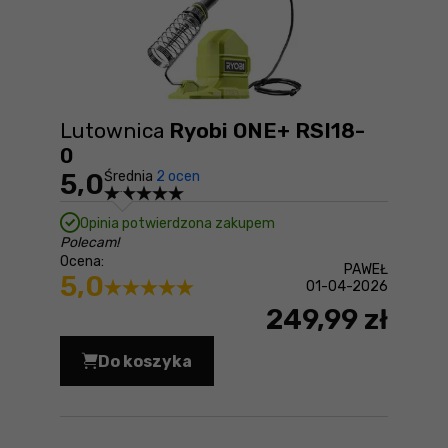
Lutownica
Ryobi ONE+ RSI18-
0
5,0
Średnia
2 ocen
Opinia potwierdzona zakupem
Polecam!
Ocena:
PAWEŁ
5,0
01-04-2026
249,99 zł
Do koszyka
Lutownica Ryobi ONE+ RSI18-0 Cena 2