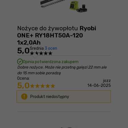
Nożyce do żywopłotu
Ryobi
ONE+ RY18HT50A-120
1x2,0Ah
5,0
Średnia
3 ocen
Opinia potwierdzona zakupem
Dobre nożyce. Może nie przetną gałęzi 22 mm ale
do 15 mm sobie poradzą
Ocena:
jozz
5,0
14-06-2025
Produkt niedostępny