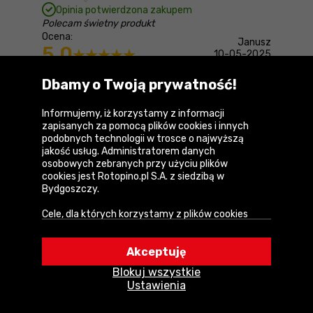
Opinia potwierdzona zakupem
Polecam świetny produkt
Ocena:
Janusz
5,0
10-05-2025
Produkt niedostępny
Dbamy o Twoją prywatność!
Informujemy, iż korzystamy z informacji
zapisanych za pomocą plików cookies i innych
podobnych technologii w trosce o najwyższą
jakość usług. Administratorem danych
osobowych zebranych przy użyciu plików
cookies jest Rotopino.pl S.A. z siedzibą w
Bydgoszczy.
Cele, dla których korzystamy z plików cookies
• Zapewnienie prawidłowego działania naszego
serwisu i realizacji usług,
Akceptuję
• Uwierzytelnienie użytkowników w serwisie,
Blokuj wszystkie
• Optymalizowanie wydajności i szybkości
Wiertarko-wkrętarka
Ryobi
Ustawienia
działania serwisu i usług,
ONE+ R18DD3-2415BSA31
• Dostosowywanie treści do Twoich preferencji,