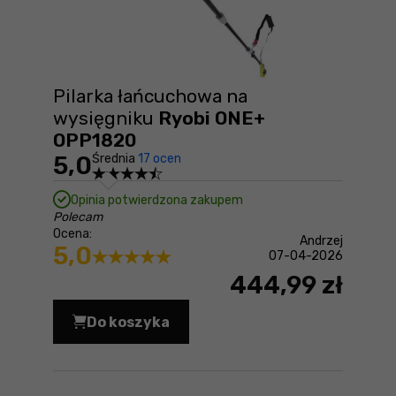
Pilarka łańcuchowa na
wysięgniku
Ryobi ONE+
OPP1820
5,0
Średnia
17 ocen
Opinia potwierdzona zakupem
Polecam
Ocena:
Andrzej
5,0
07-04-2026
444,99 zł
Do koszyka
Pilarka łańcuchowa na wysięgniku Ry