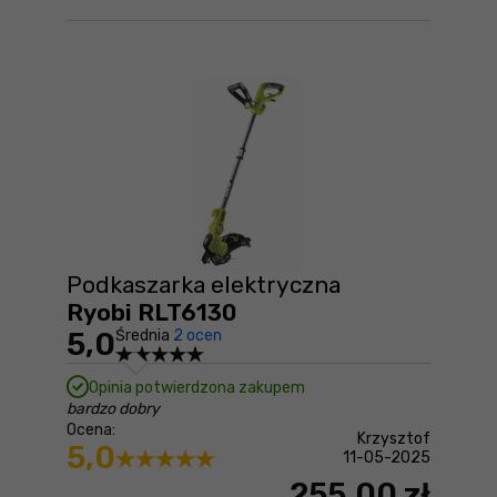
Podkaszarka elektryczna
Ryobi RLT6130
5,0
Średnia
2 ocen
Opinia potwierdzona zakupem
bardzo dobry
Ocena:
Krzysztof
5,0
11-05-2025
255,00 zł