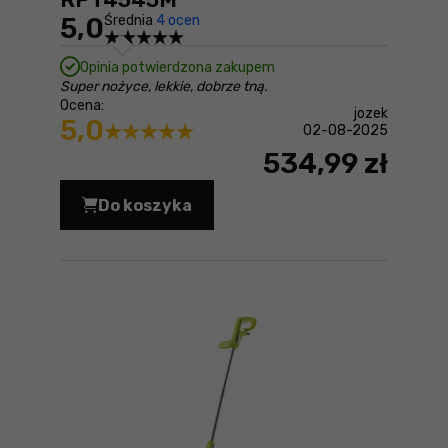
5,0
Średnia
4 ocen
Opinia potwierdzona zakupem
Super nożyce, lekkie, dobrze tną.
Ocena:
jozek
5,0
02-08-2025
534,99 zł
Do koszyka
Nożyce do żywopłotu Ryobi RPT4545M