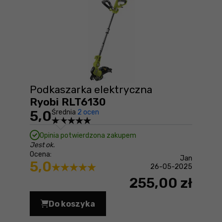
Podkaszarka elektryczna
Ryobi RLT6130
5,0
Średnia
2 ocen
Opinia potwierdzona zakupem
Jest ok.
Ocena:
Jan
5,0
26-05-2025
255,00 zł
Do koszyka
Podkaszarka elektryczna Ryobi RLT61