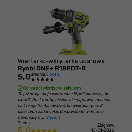
Wiertarko-wkrętarka udarowa
Ryobi ONE+ R18PD7-0
5,0
Średnia
6 ocen
Opinia potwierdzona zakupem
To już druga moja wkrętarka r18pd7, pierwszą mi
ukradli. Jest trochę ciężka, ale naprawdę ma moc,
na 1 biegu trzeba uważać, bo wykręca ręce. Z
cięższych zadań jakie dostawała to wiercenie
otwornicą p
Więcej
Ocena:
Zbigniew
5,0
10-01-2026