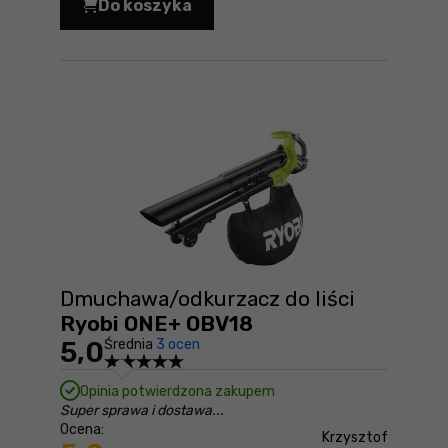
Do koszyka
Szlifierka kątowa Ryobi ONE+ R18AG-0
Dmuchawa/odkurzacz do liści
Ryobi ONE+ OBV18
5,0
Średnia
3 ocen
Opinia potwierdzona zakupem
Super sprawa i dostawa...
Ocena:
Krzysztof