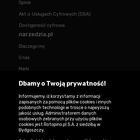
Opinie
Akt o Usługach Cyfrowych (DSA)
Dostępność cyfrowa
narzedzia.pl
Dlaczego my
O nas
Marki
Kontakt
Dbamy o Twoją prywatność!
Blog
Informujemy, iż korzystamy z informacji
zapisanych za pomocą plików cookies i innych
Forum
podobnych technologii w trosce o najwyższą
jakość usług. Administratorem danych
osobowych zebranych przy użyciu plików
cookies jest Rotopino.pl S.A. z siedzibą w
Bydgoszczy.
Copyright © 2026