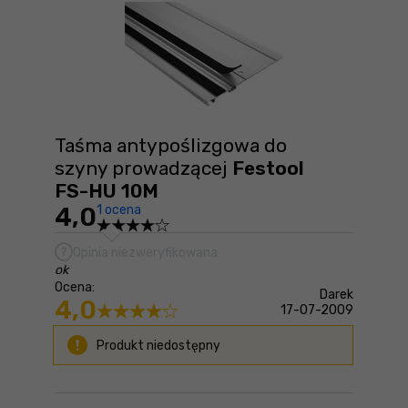
Taśma antypoślizgowa do
szyny prowadzącej
Festool
FS-HU 10M
4,0
1 ocena
Opinia niezweryfikowana
ok
Ocena:
Darek
4,0
17-07-2009
Produkt niedostępny