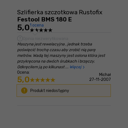
Szlifierka szczotkowa Rustofix
Festool BMS 180 E
5,0
1 ocena
Opinia niezweryfikowana
Maszyna jest rewelacyjna , jednak trzeba
poświęcić trochę czasu aby zrobić nią parę
metrów. Wadą tej maszyny jest osłona która jest
przykręcona na dwóch śrubkach i brzęczy.
Odkręciłem ją po kilkunast
Więcej
Ocena:
Michał
5,0
27-11-2007
Produkt niedostępny