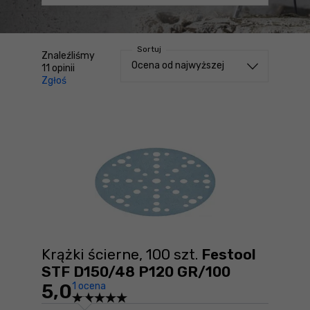
Sortuj
Znaleźliśmy
Sortuj od
Ocena od najwyższej
11
opinii
Zgłoś
treści niezgodne z Kodeksem Usług Cyfrowych (DSA)
Krążki ścierne, 100 szt.
Festool
STF D150/48 P120 GR/100
5,0
1 ocena