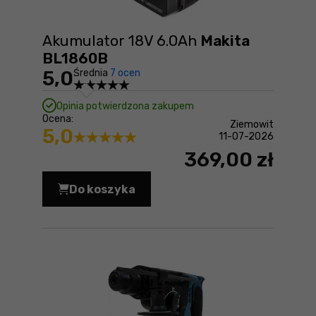
Akumulator 18V 6.0Ah
Makita
BL1860B
5,0
Średnia
7 ocen
Opinia potwierdzona zakupem
Ocena:
Ziemowit
5,0
11-07-2026
369,00 zł
Do koszyka
Akumulator 18V 6.0Ah Makita BL1860B