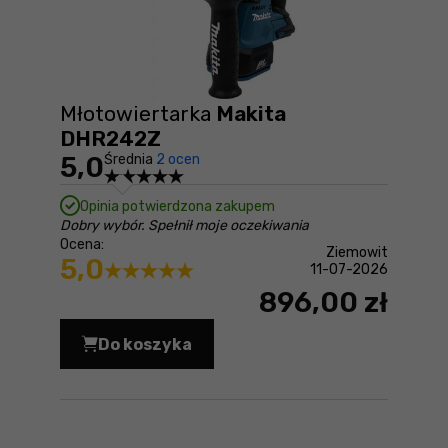
Młotowiertarka
Makita
DHR242Z
5,0
Średnia
2 ocen
Opinia potwierdzona zakupem
Dobry wybór. Spełnił moje oczekiwania
Ocena:
Ziemowit
5,0
11-07-2026
896,00 zł
Do koszyka
Młotowiertarka Makita DHR242Z Cena