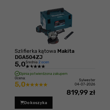
Szlifierka kątowa
Makita
DGA504ZJ
5,0
Średnia
2 ocen
Opinia potwierdzona zakupem
Ocena:
Sylwester
5,0
04-07-2026
819,99 zł
Do koszyka
Szlifierka kątowa Makita DGA504ZJ C