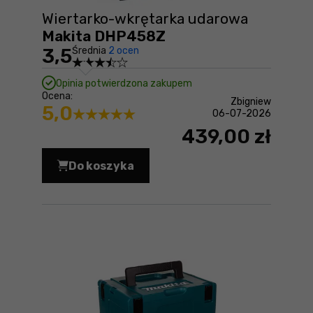
Wiertarko-wkrętarka udarowa
Makita DHP458Z
3,5
Średnia
2 ocen
Opinia potwierdzona zakupem
Ocena:
Zbigniew
5,0
06-07-2026
439,00 zł
Do koszyka
Wiertarko-wkrętarka udarowa Makita