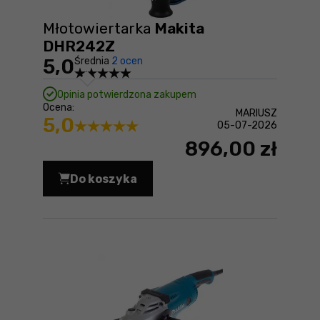
Młotowiertarka
Makita
DHR242Z
5,0
Średnia
2 ocen
Opinia potwierdzona zakupem
Ocena:
MARIUSZ
5,0
05-07-2026
896,00 zł
Do koszyka
Młotowiertarka Makita DHR242Z Cena