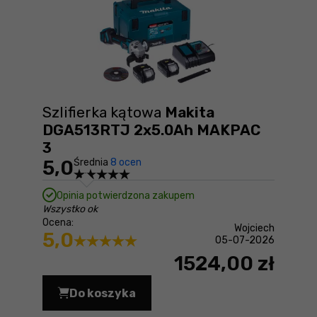
Szlifierka kątowa
Makita
DGA513RTJ 2x5.0Ah MAKPAC
3
5,0
Średnia
8 ocen
Opinia potwierdzona zakupem
Wszystko ok
Ocena:
Wojciech
5,0
05-07-2026
1524,00 zł
Do koszyka
Szlifierka kątowa Makita DGA513RTJ 