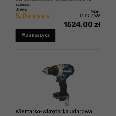
szlifierki.
Ocena:
Adam
5,0
12-07-2026
1524,00 zł
Do koszyka
Szlifierka kątowa Makita DGA513RTJ 
Wiertarko-wkrętarka udarowa