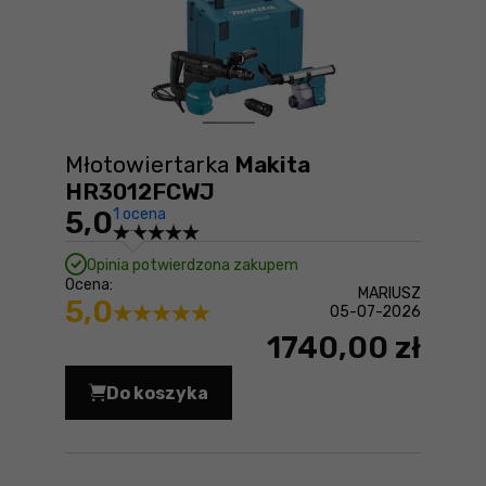
Młotowiertarka
Makita
HR3012FCWJ
5,0
1 ocena
Opinia potwierdzona zakupem
Ocena:
MARIUSZ
5,0
05-07-2026
1740,00 zł
Do koszyka
Młotowiertarka Makita HR3012FCWJ C