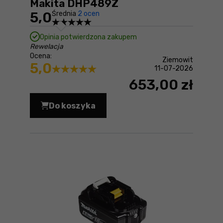
Makita DHP489Z
5,0
Średnia
2 ocen
Opinia potwierdzona zakupem
Rewelacja
Ocena:
Ziemowit
5,0
11-07-2026
653,00 zł
Do koszyka
Wiertarko-wkrętarka udarowa Makita