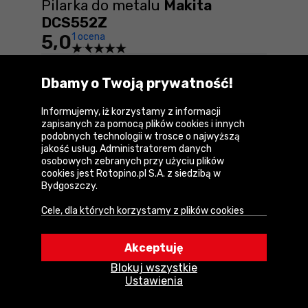
Pilarka do metalu
Makita
DCS552Z
5,0
1 ocena
Opinia potwierdzona zakupem
Dbamy o Twoją prywatność!
Ocena:
Małgorzata
5,0
03-07-2026
Informujemy, iż korzystamy z informacji
695,99 zł
zapisanych za pomocą plików cookies i innych
podobnych technologii w trosce o najwyższą
jakość usług. Administratorem danych
Do koszyka
Pilarka do metalu Makita DCS552Z Ce
osobowych zebranych przy użyciu plików
cookies jest Rotopino.pl S.A. z siedzibą w
Bydgoszczy.
Cele, dla których korzystamy z plików cookies
• Zapewnienie prawidłowego działania naszego
serwisu i realizacji usług,
Akceptuję
• Uwierzytelnienie użytkowników w serwisie,
Blokuj wszystkie
• Optymalizowanie wydajności i szybkości
Ustawienia
działania serwisu i usług,
• Dostosowywanie treści do Twoich preferencji,