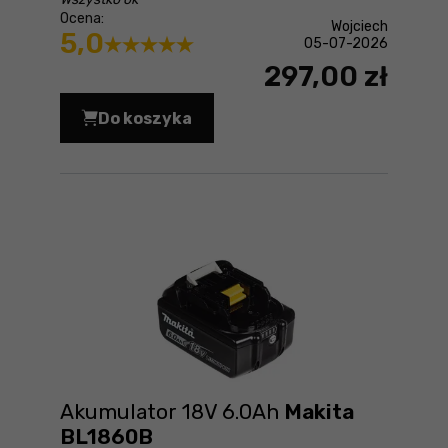
Ocena:
Wojciech
5,0
05-07-2026
297,00 zł
Do koszyka
Zakrętarka udarowa Makita DTD156Z 
Akumulator 18V 6.0Ah
Makita
BL1860B