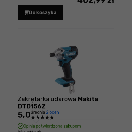
402,99 zł
Do koszyka
Wiertarko-wkrętarka Makita DDF482Z
Zakrętarka udarowa
Makita
DTD156Z
5,0
Średnia
2 ocen
Opinia potwierdzona zakupem
Wszystko ok