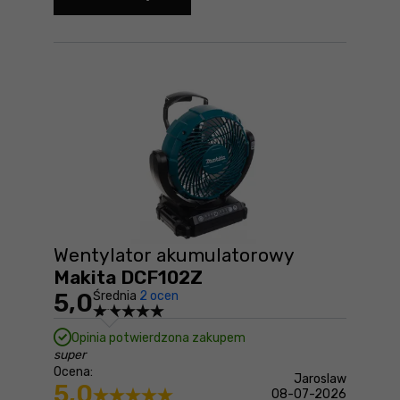
Opryskiwacz plecakowy Makita DUS158
Wentylator akumulatorowy
Makita DCF102Z
5,0
Średnia
2 ocen
Opinia potwierdzona zakupem
super
Ocena:
Jaroslaw
5,0
08-07-2026