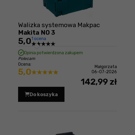
Walizka systemowa Makpac
Makita NO 3
5,0
1 ocena
Opinia potwierdzona zakupem
Polecam
Ocena:
Małgorzata
5,0
06-07-2026
142,99 zł
Do koszyka
Walizka systemowa Makpac Makita NO 