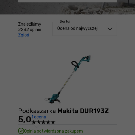
Sortuj
Znaleźliśmy
Sortuj od
Ocena od najwyższej
2232
opinie
Zgłoś
treści niezgodne z Kodeksem Usług Cyfrowych (DSA)
Podkaszarka
Makita DUR193Z
5,0
1 ocena
Opinia potwierdzona zakupem