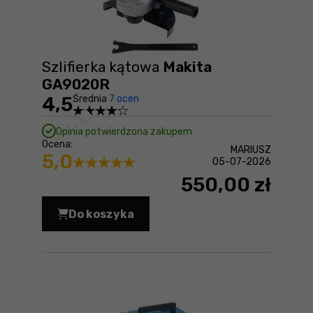
Szlifierka kątowa
Makita
GA9020R
4,5
Średnia
7 ocen
Opinia potwierdzona zakupem
Ocena:
MARIUSZ
5,0
05-07-2026
550,00 zł
Do koszyka
Szlifierka kątowa Makita GA9020R Ce