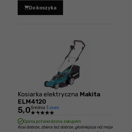
Do koszyka
Wkrętarka do płyt G-K Makita DFR551Z
Kosiarka elektryczna
Makita
ELM4120
5,0
Średnia
3 ocen
Opinia potwierdzona zakupem
Kosi dobrze, zbiera też dobrze, głośniejsza niż moja