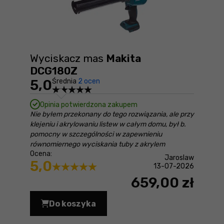
Wyciskacz mas
Makita
DCG180Z
5,0
Średnia
2 ocen
Opinia potwierdzona zakupem
Nie byłem przekonany do tego rozwiązania, ale przy
klejeniu i akrylowaniu listew w całym domu, był b.
pomocny w szczególności w zapewnieniu
równomiernego wyciskania tuby z akrylem
Ocena:
Jaroslaw
5,0
13-07-2026
659,00 zł
Do koszyka
Wyciskacz mas Makita DCG180Z Cena 