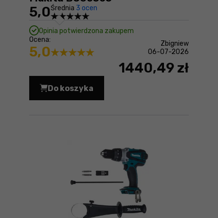
5,0
Średnia
3 ocen
Opinia potwierdzona zakupem
Ocena:
Zbigniew
5,0
06-07-2026
1440,49 zł
Do koszyka
Szlifierka mimośrodowa Makita BO60