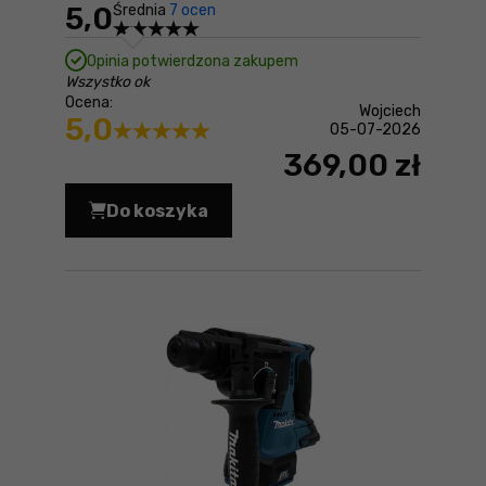
5,0
Średnia
7 ocen
Opinia potwierdzona zakupem
Wszystko ok
Ocena:
Wojciech
5,0
05-07-2026
369,00 zł
Do koszyka
Akumulator 18V 6.0Ah Makita BL1860B