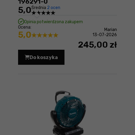
196291-0
5,0
Średnia
2 ocen
Opinia potwierdzona zakupem
Ocena:
Marian
5,0
13-07-2026
245,00 zł
Do koszyka
Gwoździe do betonu 2.6x25mm, 1000sz