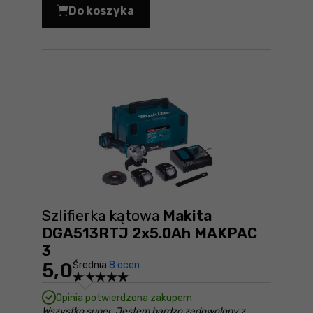
Do koszyka
Młotowiertarka Makita HR4501C Cena
Szlifierka kątowa
Makita
DGA513RTJ 2x5.0Ah MAKPAC
3
5,0
Średnia
8 ocen
Opinia potwierdzona zakupem
Wszystko super. Jestem bardzo zadowolony z