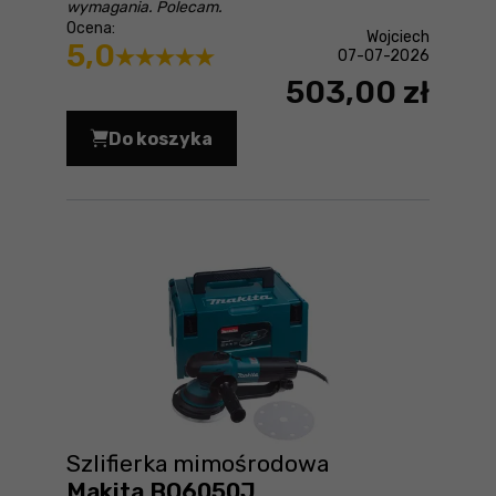
wymagania. Polecam.
Ocena:
Wojciech
5,0
07-07-2026
503,00 zł
Do koszyka
Narzędzie wielofunkcyjne Makita DTM
Szlifierka mimośrodowa
Makita BO6050J