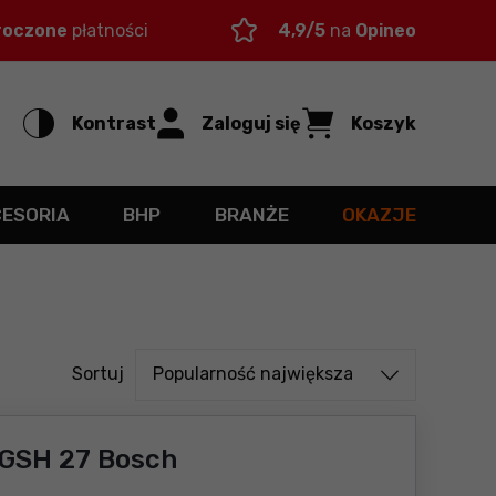
roczone
płatności
4,9/5
na
Opineo
Kontrast
Zaloguj się
Koszyk
CESORIA
BHP
BRANŻE
OKAZJE
Sortuj od
Sortuj
Popularność największa
GSH 27 Bosch