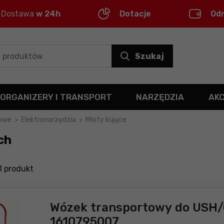
Dostawa
w 24h
Dotacje
Od
Szukaj
ORGANIZERY I TRANSPORT
NARZĘDZIA
AK
kowe
>
Elektronarzędzia
>
Młoty kujące
ch
1
produkt
Wózek transportowy do USH/
1610795007