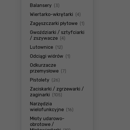
produkty
Balansery
(3)
produkty
Wiertarko-wkrętarki
(4)
produkty
Zagęszczarki płytowe
(1)
Gwoździarki / sztyfciarki
produkty
/ zszywacze
(4)
produkty
Lutownice
(12)
produkty
Odciągi wiórów
(1)
Odkurzacze
produkty
przemysłowe
(7)
produkty
Pistolety
(26)
Zaciskarki / zgrzewarki /
produkty
zaginarki
(105)
Narzędzia
produkty
wielofunkcyjne
(16)
Młoty udarowo-
obrotowe /
produkty