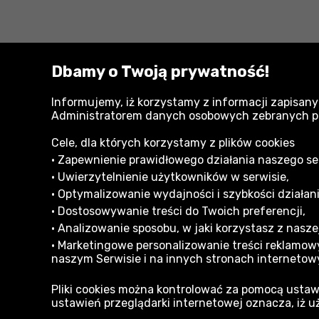
Powiązane kategorie:
Dbamy o Twoją prywatność!
Informujemy, iż korzystamy z informacji zapisany
Wyposażenie do elektronarzędzi Dedra
Administratorem danych osobowych zebranych przy
Cele, dla których korzystamy z plików cookies
• Zapewnienie prawidłowego działania naszego serw
• Uwierzytelnienie użytkowników w serwisie,
• Optymalizowanie wydajności i szybkości działani
• Dostosowywanie treści do Twoich preferencji,
Informacje dla Klienta
• Analizowanie sposobu, w jaki korzystasz z naszej
Formy płatności
Reklam
• Marketingowe personalizowanie treści reklamowy
naszym Serwisie i na innych stronach internetow
Zakupy na raty
Regula
Pliki cookies można kontrolować za pomocą ustaw
Dostawa - koszt i opcje
Opinie
ustawień przeglądarki internetowej oznacza, iż u