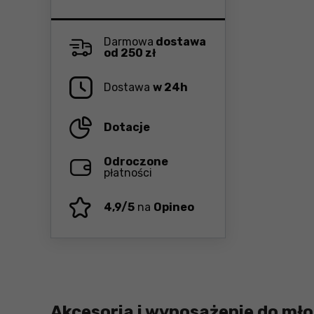
Darmowa
dostawa
od 250 zł
Dostawa
w 24h
Dotacje
Odroczone
płatności
4,9/5
na
Opineo
Akcesoria i wyposażenie do mł