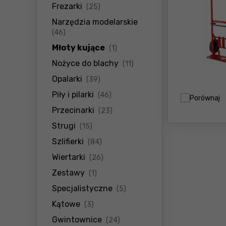
produkty
Frezarki
(25)
Narzędzia modelarskie
produkty
(46)
produkty
Młoty kujące
(1)
produkty
Nożyce do blachy
(11)
produkty
Opalarki
(39)
produkty
Piły i pilarki
(46)
Porównaj
produkty
Przecinarki
(23)
produkty
Strugi
(15)
produkty
Szlifierki
(84)
produkty
Wiertarki
(26)
produkty
Zestawy
(1)
produkty
Specjalistyczne
(5)
produkty
Kątowe
(3)
produkty
Gwintownice
(24)