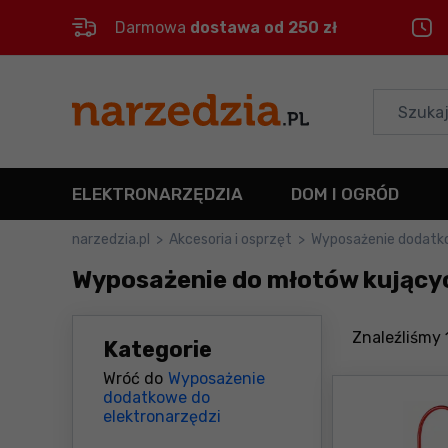
Darmowa
dostawa od 250 zł
Control
M
Menu główne
Filtry
ELEKTRONARZĘDZIA
DOM I OGRÓD
Produkty
narzedzia.pl
>
Akcesoria i osprzęt
>
Wyposażenie dodat
Wyposażenie do młotów kujący
Stopka
Mapa strony
Znaleźliśmy
Kategorie
Wróć do
Wyposażenie
dodatkowe do
elektronarzędzi