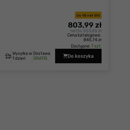
Do
10 rat 0
%
803
,99 zł
netto:
653,65 zł
Cena katalogowa:
845,74 zł
Dostępne:
7 szt.
Wysyłka w
Dostawa
Do koszyka
Wózek transportowy 
1 dzień
GRATIS