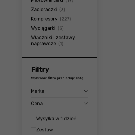
Młotowiertarki
(19)
produkty
Zacieraczki
(3)
produkty
Kompresory
(227)
produkty
Wyciągarki
(3)
Włączniki i zestawy
produkty
naprawcze
(1)
Filtry
Wybranie filtra przeładuje listę
Marka
Cena
Wysyłka w 1 dzień
Zestaw