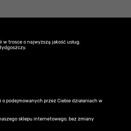
i w trosce o najwyższą jakość usług.
 Bydgoszczy.
narzedzia.pl
Dlaczego my
ji o podejmowanych przez Ciebie działaniach w
O nas
 naszego sklepu internetowego, bez zmiany
Marki