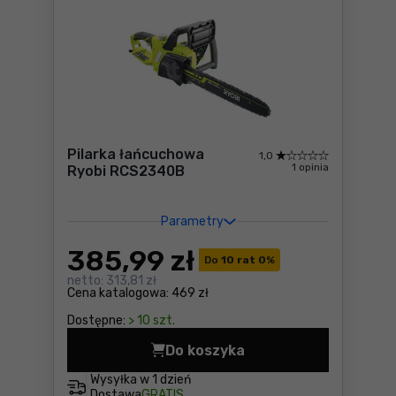
Pilarka łańcuchowa
1,0
1 opinia
Ryobi RCS2340B
Parametry
385
,99 zł
Do
10 rat 0
%
netto:
313,81 zł
Cena katalogowa:
469 zł
Dostępne:
> 10 szt.
Do koszyka
Pilarka łańcuchowa Ryobi 
Wysyłka w
1 dzień
Dostawa
GRATIS