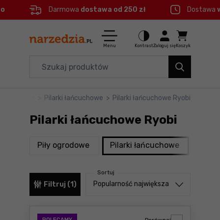
eo
Darmowa
dostawa od 250 zł
Dostawa
Ctrl
M
Elektronarzędzia
Menu główne
Menu
Kontrast
Zaloguj się
Koszyk
Dom i ogród
Filtry
Organizery i transport
echaniczne
>
Pilarki łańcuchowe
>
Pilarki łańcuchowe Ryobi
Produkty
Narzędzia
Pilarki łańcuchowe Ryobi
Stopka
Akcesoria
produkty
produkty
Piły ogrodowe
Pilarki łańcuchowe
Kosia
BHP
Mapa strony
Sortuj
Branże
Sortuj od
Popularność największa
Filtruj (1)
Okazje
POLECAMY