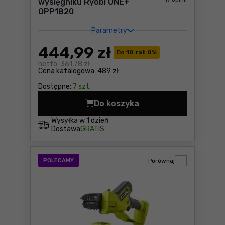
wysięgniku Ryobi ONE+
OPP1820
Parametry
444
,99 zł
Do
10 rat 0
%
netto:
361,78 zł
Cena katalogowa:
489 zł
Dostępne:
7 szt.
Do koszyka
Pilarka łańcuchowa na wys
Wysyłka w
1 dzień
Dostawa
GRATIS
POLECAMY
Porównaj