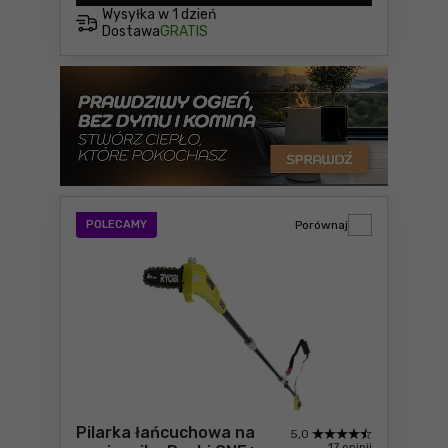
Wysyłka w
1 dzień
Dostawa
GRATIS
POLECAMY
Porównaj
Pilarka łańcuchowa na
5,0
17 opinii