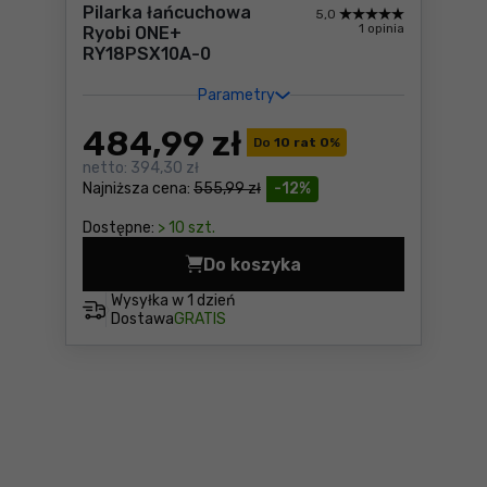
Pilarka łańcuchowa
5,0
1 opinia
Ryobi ONE+
RY18PSX10A-0
Parametry
484
,99 zł
Do
10 rat 0
%
netto:
394,30 zł
Najniższa cena:
555,99 zł
-12%
Dostępne:
> 10 szt.
Do koszyka
Pilarka łańcuchowa Ryobi 
Wysyłka w
1 dzień
Dostawa
GRATIS