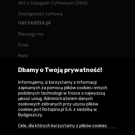
Akt o Usługach Cyfrowych (DSA)
Dostępność cyfrowa
narzedzia.pl
Dlaczego my
O nas
Marki
Kontakt
Dbamy o Twoją prywatność!
Blog
Informujemy, iż korzystamy z informacji
zapisanych za pomocą plików cookies i innych
Forum
podobnych technologii w trosce o najwyższą
jakość usług. Administratorem danych
osobowych zebranych przy użyciu plików
cookies jest Rotopino.pl S.A. z siedzibą w
Bydgoszczy.
Copyright © 2026
Cele, dla których korzystamy z plików cookies
Polityka prywatności i zasady korzystania z
• Zapewnienie prawidłowego działania naszego
serwisu