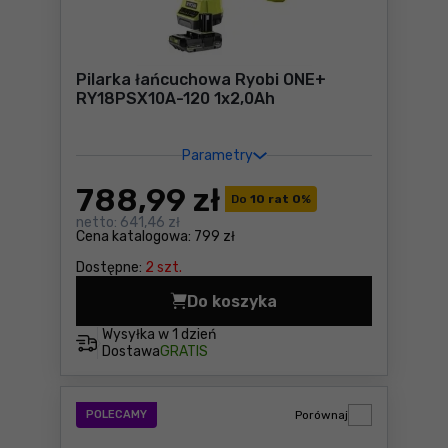
Pilarka łańcuchowa Ryobi ONE+
RY18PSX10A-120 1x2,0Ah
Parametry
788
,99 zł
Do
10 rat 0
%
netto:
641,46 zł
Cena katalogowa:
799 zł
Dostępne:
2 szt.
Do koszyka
Pilarka łańcuchowa Ryobi 
Wysyłka w
1 dzień
Dostawa
GRATIS
POLECAMY
Porównaj