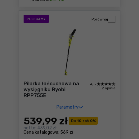
POLECAMY
Porównaj
Pilarka łańcuchowa na
4,5
2 opinie
wysięgniku Ryobi
RPP755E
Parametry
539
,99 zł
Do
10 rat 0
%
netto:
439,02 zł
Cena katalogowa:
569 zł