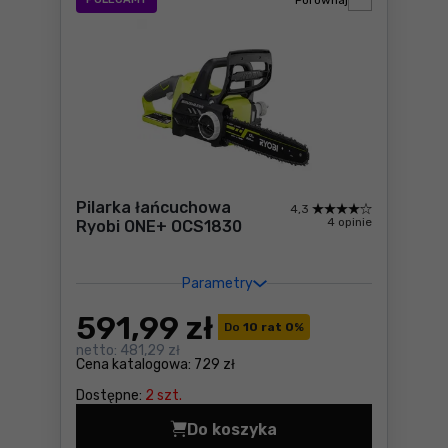
Porównaj
Pilarka łańcuchowa
4,3
4 opinie
Ryobi ONE+ OCS1830
Parametry
591
,99 zł
Do
10 rat 0
%
netto:
481,29 zł
Cena katalogowa:
729 zł
Dostępne:
2 szt.
Do koszyka
Pilarka łańcuchowa Ryobi O