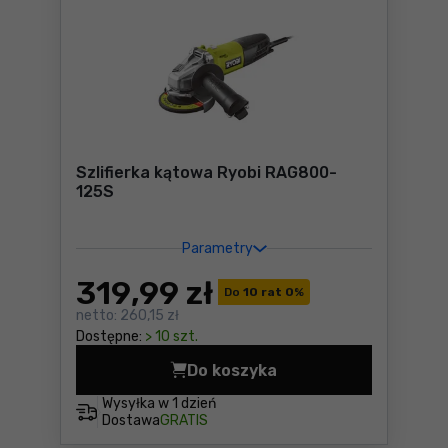
Szlifierka kątowa Ryobi RAG800-
125S
Parametry
319
,99 zł
Do
10 rat 0
%
netto:
260,15 zł
Dostępne:
> 10 szt.
Do koszyka
Szlifierka kątowa Ryobi RA
Wysyłka w
1 dzień
Dostawa
GRATIS