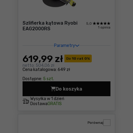
Szlifierka kątowa Ryobi
5,0
1 opinia
EAG2000RS
Parametry
619
,99 zł
Do
10 rat 0
%
netto:
504,06 zł
Cena katalogowa:
649 zł
Dostępne:
5 szt.
Do koszyka
Szlifierka kątowa Ryobi EA
Wysyłka w
1 dzień
Dostawa
GRATIS
Porównaj