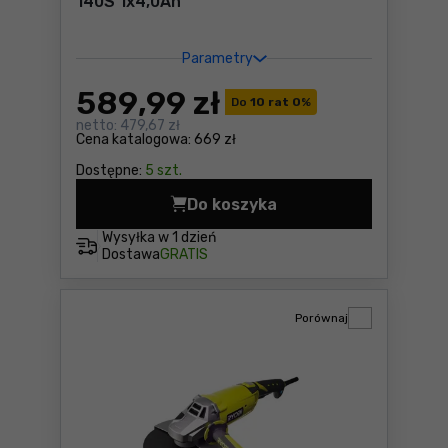
140S 1x4,0Ah
Parametry
589
,99 zł
Do
10 rat 0
%
netto:
479,67 zł
Cena katalogowa:
669 zł
Dostępne:
5 szt.
Do koszyka
Szlifierka kątowa Ryobi ON
Wysyłka w
1 dzień
Dostawa
GRATIS
Porównaj