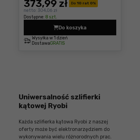
373
,99 zł
Do
10 rat 0
%
netto:
304,06 zł
Dostępne:
8 szt.
Do koszyka
Szlifierka kątowa Ryobi RA
Wysyłka w
1 dzień
Dostawa
GRATIS
Uniwersalność szlifierki
kątowej Ryobi
Każda szlifierka kątowa Ryobi z naszej
oferty może być elektronarzędziem do
wykonywania wielu różnorodnych prac.