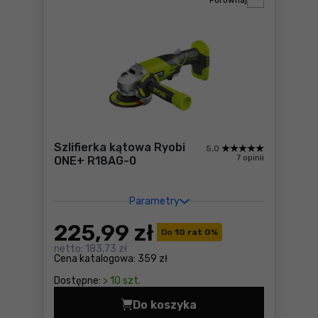
Porównaj
Szlifierka kątowa Ryobi
5,0
7 opinii
ONE+ R18AG-0
Parametry
225
,99 zł
Do
10 rat 0
%
netto:
183,73 zł
Cena katalogowa:
359 zł
Dostępne:
> 10 szt.
Do koszyka
Szlifierka kątowa Ryobi ON