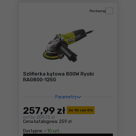
Porównaj
Szlifierka kątowa 800W Ryobi
RAG800-125G
Parametry
257
,99 zł
Do
10 rat 0
%
netto:
209,75 zł
Cena katalogowa:
259 zł
Dostępne:
> 10 szt.