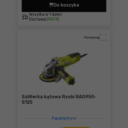
Do koszyka
Szlifierka kątowa 800W Ryo
Wysyłka w
1 dzień
Dostawa
GRATIS
Porównaj
Szlifierka kątowa Ryobi RAG950-
S125
Parametry