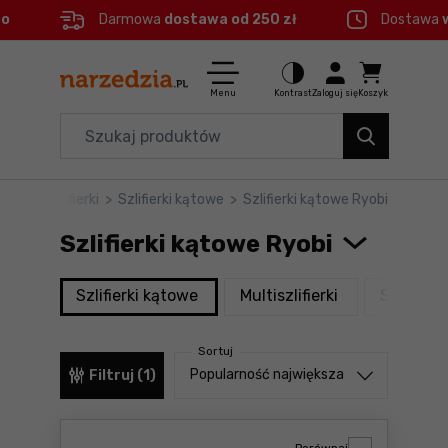
eo
Darmowa
dostawa od 250 zł
Dostawa
Ctrl
M
Elektronarzędzia
Menu główne
Menu
Kontrast
Zaloguj się
Koszyk
Dom i ogród
Filtry
Organizery i transport
dzia
>
Szlifierki
>
Szlifierki kątowe
>
Szlifierki kątowe Ryobi
Produkty
Narzędzia
Szlifierki kątowe Ryobi
Stopka
Akcesoria
produkty
produkty
Szlifierki kątowe
Multiszlifierki
Szlifier
BHP
Mapa strony
Sortuj
Branże
Sortuj od
Popularność największa
Filtruj (1)
Okazje