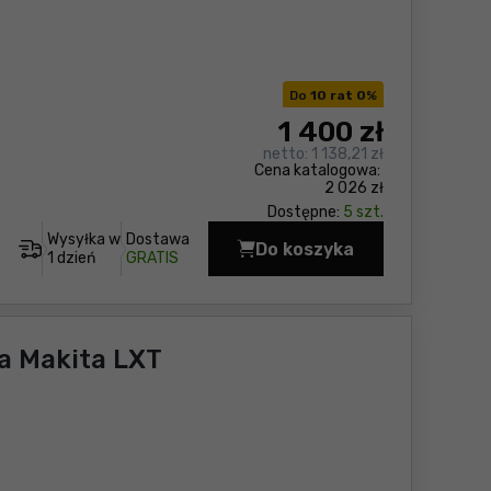
Do
10 rat 0
%
1 400
zł
netto:
1 138,21 zł
Cena katalogowa:
2 026 zł
Dostępne:
5 szt.
Wysyłka w
Dostawa
Do koszyka
Wiertarko-wkrętarka
1 dzień
GRATIS
a Makita LXT