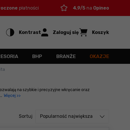
roczone
płatności
4,9/5
na
Opineo
Kontrast
Zaloguj się
Koszyk
CESORIA
BHP
BRANŻE
OKAZJE
ita
zwalają na szybkie i precyzyjne wkręcanie oraz
...
Więcej >>
Sortuj od
Sortuj
Popularność największa