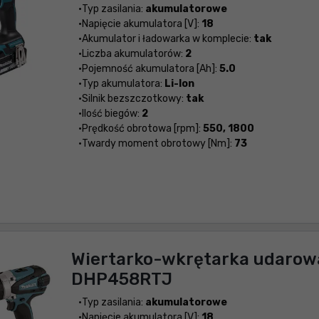
Typ zasilania:
akumulatorowe
Napięcie akumulatora [V]:
18
Akumulator i ładowarka w komplecie:
tak
Liczba akumulatorów:
2
Pojemność akumulatora [Ah]:
5.0
Typ akumulatora:
Li-Ion
Silnik bezszczotkowy:
tak
Ilość biegów:
2
Prędkość obrotowa [rpm]:
550, 1800
Twardy moment obrotowy [Nm]:
73
Wiertarko-wkrętarka udarow
DHP458RTJ
Typ zasilania:
akumulatorowe
Napięcie akumulatora [V]:
18