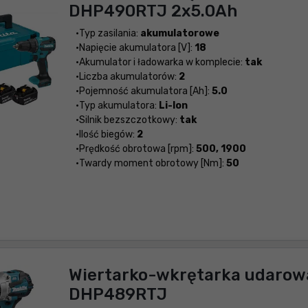
DHP490RTJ 2x5.0Ah
Typ zasilania:
akumulatorowe
Napięcie akumulatora [V]:
18
Akumulator i ładowarka w komplecie:
tak
Liczba akumulatorów:
2
Pojemność akumulatora [Ah]:
5.0
Typ akumulatora:
Li-Ion
Silnik bezszczotkowy:
tak
Ilość biegów:
2
Prędkość obrotowa [rpm]:
500, 1900
Twardy moment obrotowy [Nm]:
50
Wiertarko-wkrętarka udarow
DHP489RTJ