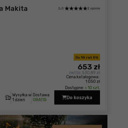
a Makita
5,0
2 opinie
Do
10 rat 0
%
653
zł
netto:
530,89 zł
Cena katalogowa:
1 050 zł
Dostępne:
> 10 szt.
Wysyłka w
Dostawa
Do koszyka
Wiertarko-wkrętarka
1 dzień
GRATIS