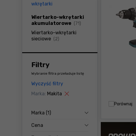
wkrętarki
Wiertarko-wkrętarki
produkty
akumulatorowe
(71)
Wiertarko-wkrętarki
produkty
sieciowe
(2)
Filtry
Wybranie filtra przeładuje listę
Wyczyść filtry
Marka:
Makita
Porównaj
Marka
(1)
Cena