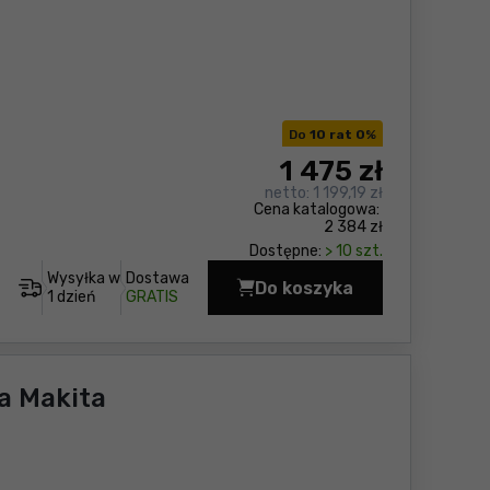
Do
10 rat 0
%
1 475
zł
netto:
1 199,19 zł
Cena katalogowa:
2 384 zł
Dostępne:
> 10 szt.
Wysyłka w
Dostawa
Do koszyka
Wiertarko-wkrętarka
1 dzień
GRATIS
a Makita