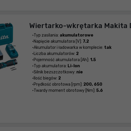
Wiertarko-wkrętarka Makita
Typ zasilania:
akumulatorowe
Napięcie akumulatora [V]:
7.2
Akumulator i ładowarka w komplecie:
tak
Liczba akumulatorów:
2
Pojemność akumulatora [Ah]:
1.5
Typ akumulatora:
Li-Ion
Silnik bezszczotkowy:
nie
Ilość biegów:
2
Prędkość obrotowa [rpm]:
200, 650
Twardy moment obrotowy [Nm]:
5.6