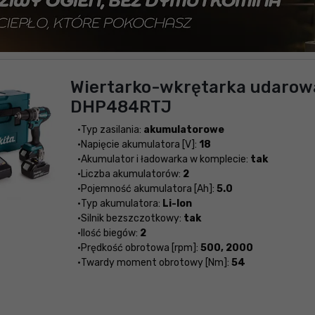
Wiertarko-wkrętarka udarow
DHP484RTJ
Typ zasilania:
akumulatorowe
Napięcie akumulatora [V]:
18
Akumulator i ładowarka w komplecie:
tak
Liczba akumulatorów:
2
Pojemność akumulatora [Ah]:
5.0
Typ akumulatora:
Li-Ion
Silnik bezszczotkowy:
tak
Ilość biegów:
2
Prędkość obrotowa [rpm]:
500, 2000
Twardy moment obrotowy [Nm]:
54