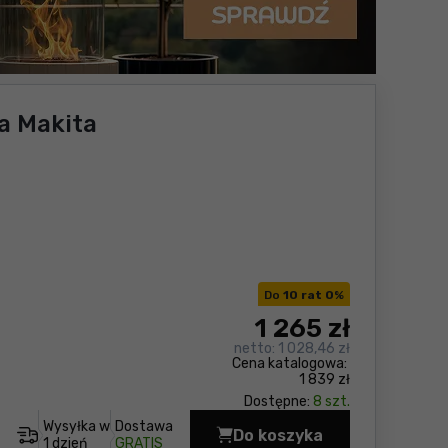
a Makita
Do
10 rat 0
%
1 265
zł
netto:
1 028,46 zł
Cena katalogowa:
1 839 zł
Dostępne:
8 szt.
Wysyłka w
Dostawa
Do koszyka
Wiertarko-wkrętarka
1 dzień
GRATIS