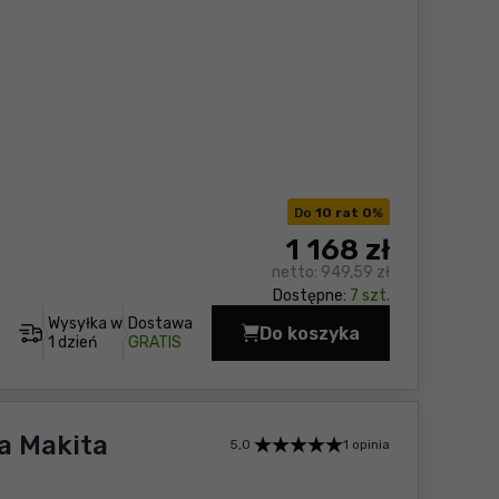
Do
10 rat 0
%
1 168
zł
netto:
949,59 zł
Dostępne:
7 szt.
Wysyłka w
Dostawa
Do koszyka
Wiertarko-wkrętarka 
1 dzień
GRATIS
a Makita
5,0
1 opinia