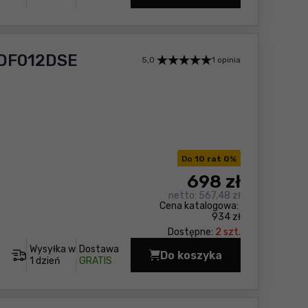
 DF012DSE
5,0
1 opinia
Do
10 rat 0
%
698
zł
netto:
567,48 zł
Cena katalogowa:
934 zł
Dostępne:
2 szt.
Wysyłka w
Dostawa
Do koszyka
Wiertarko-wkrętarka 
1 dzień
GRATIS