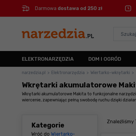
Darmowa
dostawa od 250 zł
Control
M
Menu główne
Filtry
ELEKTRONARZĘDZIA
DOM I OGRÓD
Produkty
narzedzia.pl
>
Elektronarzędzia
>
Wiertarko-wkrętarki
>
Wkrętarki akumulatorowe Maki
Stopka
Wkrętarki akumulatorowe Makita to funkcjonalne narzędzi
wiercenie, zapewniając pełną swobodę ruchu dzięki dział
Mapa strony
Znaleźliśmy
Kategorie
Wróć do
Wiertarko-