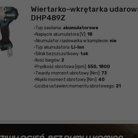
Wiertarko-wkrętarka udarow
DHP489Z
Typ zasilania:
akumulatorowe
Napięcie akumulatora [V]:
18
Akumulator i ładowarka w komplecie:
nie
Typ akumulatora:
Li-Ion
Silnik bezszczotkowy:
tak
Ilość biegów:
2
Prędkość obrotowa [rpm]:
550, 1800
Twardy moment obrotowy [Nm]:
73
Miękki moment obrotowy [Nm]:
40
Liczba ustawień momentu obrotowego:
21