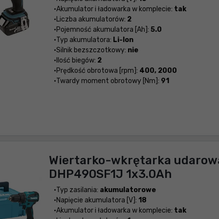
Akumulator i ładowarka w komplecie:
tak
Liczba akumulatorów:
2
Pojemność akumulatora [Ah]:
5.0
Typ akumulatora:
Li-Ion
Silnik bezszczotkowy:
nie
Ilość biegów:
2
Prędkość obrotowa [rpm]:
400, 2000
Twardy moment obrotowy [Nm]:
91
Wiertarko-wkrętarka udarow
DHP490SF1J 1x3.0Ah
Typ zasilania:
akumulatorowe
Napięcie akumulatora [V]:
18
Akumulator i ładowarka w komplecie:
tak