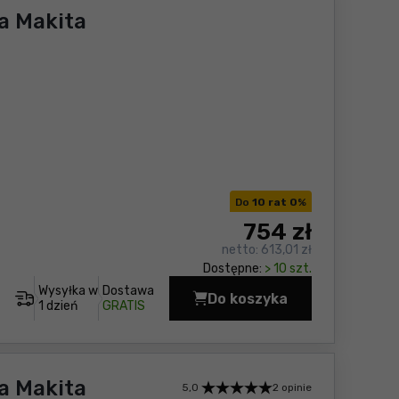
a Makita
Do
10 rat 0
%
754
zł
netto:
613,01 zł
Dostępne:
> 10 szt.
Wysyłka w
Dostawa
Do koszyka
Wiertarko-wkrętarka
1 dzień
GRATIS
a Makita
5,0
2 opinie