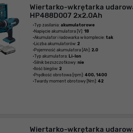
Wiertarko-wkrętarka udarow
HP488D007 2x2.0Ah
Typ zasilania:
akumulatorowe
Napięcie akumulatora [V]:
18
Akumulator i ładowarka w komplecie:
tak
Liczba akumulatorów:
2
Pojemność akumulatora [Ah]:
2.0
Typ akumulatora:
Li-Ion
Silnik bezszczotkowy:
nie
Ilość biegów:
2
Prędkość obrotowa [rpm]:
400, 1400
Twardy moment obrotowy [Nm]:
42
Wiertarko-wkrętarka udarow