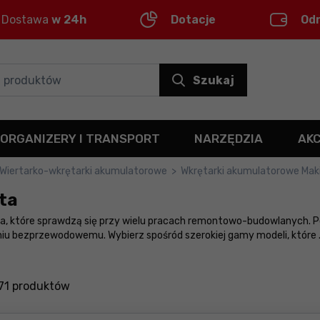
Dostawa
w 24h
Dotacje
Od
Szukaj
ORGANIZERY I TRANSPORT
NARZĘDZIA
AK
Wiertarko-wkrętarki akumulatorowe
>
Wkrętarki akumulatorowe Mak
ta
a, które sprawdzą się przy wielu pracach remontowo-budowlanych. Po
aniu bezprzewodowemu. Wybierz spośród szerokiej gamy modeli, które
71
produktów