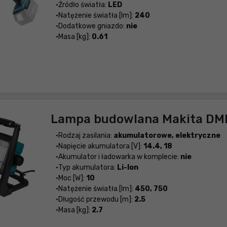
Źródło światła:
LED
Natężenie światła [lm]:
240
Dodatkowe gniazdo:
nie
Masa [kg]:
0.61
Lampa budowlana Makita DM
Rodzaj zasilania:
akumulatorowe, elektryczne
Napięcie akumulatora [V]:
14.4, 18
Akumulator i ładowarka w komplecie:
nie
Typ akumulatora:
Li-Ion
Moc [W]:
10
Natężenie światła [lm]:
450, 750
Długość przewodu [m]:
2.5
Masa [kg]:
2.7