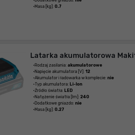
Dodatkowe gniazdo:
nie
Masa [kg]:
0.7
Latarka akumulatorowa Mak
Rodzaj zasilania:
akumulatorowe
Napięcie akumulatora [V]:
12
Akumulator i ładowarka w komplecie:
nie
Typ akumulatora:
Li-Ion
Źródło światła:
LED
Natężenie światła [lm]:
240
Dodatkowe gniazdo:
nie
Masa [kg]:
0.27