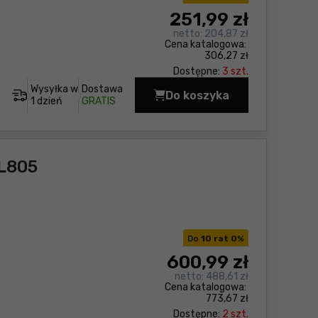
251
,99 zł
netto:
204,87 zł
Cena katalogowa:
306,27 zł
Dostępne:
3 szt.
Wysyłka w
Dostawa
Do koszyka
Latarka Makita DML80
1 dzień
GRATIS
L805
Do
10 rat 0
%
600
,99 zł
netto:
488,61 zł
Cena katalogowa:
773,67 zł
Dostępne:
2 szt.