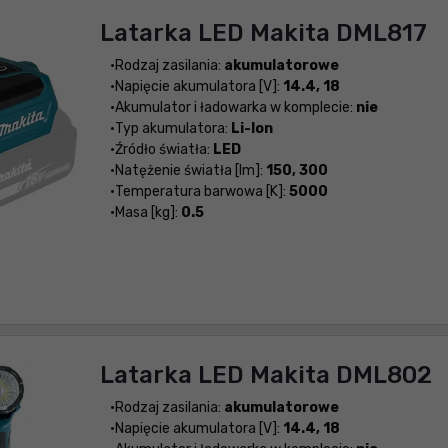
Latarka LED Makita DML817
Rodzaj zasilania:
akumulatorowe
Napięcie akumulatora [V]:
14.4, 18
Akumulator i ładowarka w komplecie:
nie
Typ akumulatora:
Li-Ion
Źródło światła:
LED
Natężenie światła [lm]:
150, 300
Temperatura barwowa [K]:
5000
Masa [kg]:
0.5
Latarka LED Makita DML802
Rodzaj zasilania:
akumulatorowe
Napięcie akumulatora [V]:
14.4, 18