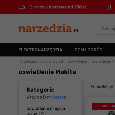
Darmowa
dostawa od 250 zł
Control
M
Menu główne
Filtry
ELEKTRONARZĘDZIA
DOM I OGRÓD
Produkty
narzedzia.pl
>
Dom i ogród
>
Oświetlenie
>
oswietlenie M
oswietlenie Makita
Stopka
Mapa strony
Znaleźliśmy
Kategorie
Wróć do
Dom i ogród
SUPEROFERT
Oświetlenie miejsca
produkty
pracy
(19)