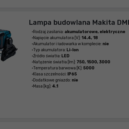
Lampa budowlana Makita DM
Rodzaj zasilania:
akumulatorowe, elektryczne
Napięcie akumulatora [V]:
14.4, 18
Akumulator i ładowarka w komplecie:
nie
Typ akumulatora:
Li-Ion
Źródło światła:
LED
Natężenie światła [lm]:
750, 1500, 3000
Temperatura barwowa [K]:
5000
Klasa szczelności:
IP65
Dodatkowe gniazdo:
nie
Masa [kg]:
4.1