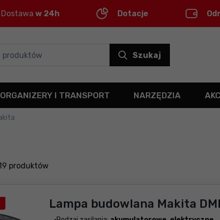
Dostawa
w 24h
Dotacje
Od
Szukaj
ORGANIZERY I TRANSPORT
NARZĘDZIA
AK
akita
19
produktów
Lampa budowlana Makita DM
A
Rodzaj zasilania:
akumulatorowe, elektryczne