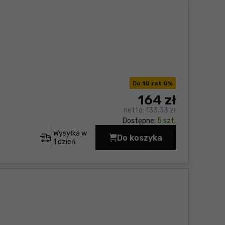
Do
10 rat 0
%
164
zł
netto:
133,33 zł
Dostępne:
5 szt.
Wysyłka w
Do koszyka
Latarka LED Makita D
1 dzień