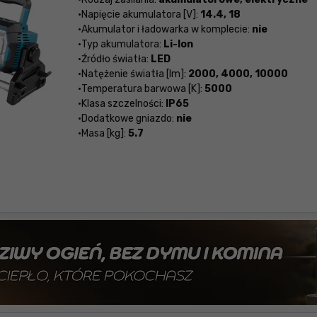
Napięcie akumulatora [V]:
14.4, 18
Akumulator i ładowarka w komplecie:
nie
Typ akumulatora:
Li-Ion
Źródło światła:
LED
Natężenie światła [lm]:
2000, 4000, 10000
Temperatura barwowa [K]:
5000
Klasa szczelności:
IP65
Dodatkowe gniazdo:
nie
Masa [kg]:
5.7