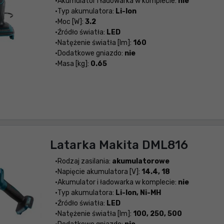
Akumulator i ładowarka w komplecie:
nie
Typ akumulatora:
Li-Ion
Moc [W]:
3.2
Źródło światła:
LED
Natężenie światła [lm]:
160
Dodatkowe gniazdo:
nie
Masa [kg]:
0.65
Latarka Makita DML816
Rodzaj zasilania:
akumulatorowe
Napięcie akumulatora [V]:
14.4, 18
Akumulator i ładowarka w komplecie:
nie
Typ akumulatora:
Li-Ion, Ni-MH
Źródło światła:
LED
Natężenie światła [lm]:
100, 250, 500