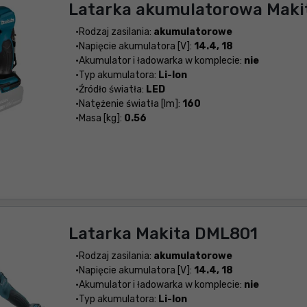
Latarka akumulatorowa Maki
Rodzaj zasilania:
akumulatorowe
Napięcie akumulatora [V]:
14.4, 18
Akumulator i ładowarka w komplecie:
nie
Typ akumulatora:
Li-Ion
Źródło światła:
LED
Natężenie światła [lm]:
160
Masa [kg]:
0.56
Latarka Makita DML801
Rodzaj zasilania:
akumulatorowe
Napięcie akumulatora [V]:
14.4, 18
Akumulator i ładowarka w komplecie:
nie
Typ akumulatora:
Li-Ion