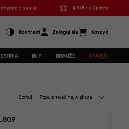
roczone
płatności
4,9/5
na
Opineo
Kontrast
Zaloguj się
Koszyk
CESORIA
BHP
BRANŻE
OKAZJE
Sortuj od
Sortuj
Popularność największa
L809