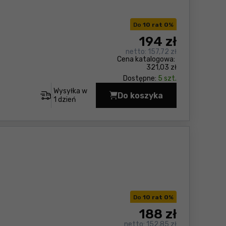
Do
10 rat 0
%
194
zł
netto:
157,72 zł
Cena katalogowa:
321,03 zł
Dostępne:
5 szt.
Wysyłka w
Do koszyka
Latarka LED Makita D
1 dzień
Do
10 rat 0
%
188
zł
netto:
152,85 zł