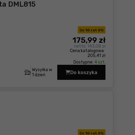
ta DML815
Do
10 rat 0
%
175
,99 zł
netto:
143,08 zł
Cena katalogowa:
205,41 zł
Dostępne:
4 szt.
Wysyłka w
Do koszyka
Latarka akumulatorow
1 dzień
Do
10 rat 0
%