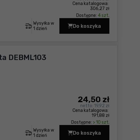
Cena katalogowa:
306,27 zł
Dostępne:
4 szt.
Wysyłka w
Do koszyka
Latarka Makita DML81
1 dzień
ita DEBML103
24
,50 zł
netto:
19,92 zł
Cena katalogowa:
191,88 zł
Dostępne:
> 10 szt.
Wysyłka w
Do koszyka
Latarka akumulatorow
1 dzień