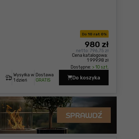
Do
10 rat 0
%
980
zł
netto:
796,75 zł
Cena katalogowa:
1 999,98 zł
Dostępne:
> 10 szt.
Wysyłka w
Dostawa
Do koszyka
Lampa budowlana Mak
1 dzień
GRATIS