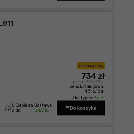
L811
Do
10 rat 0
%
734
zł
netto:
596,75 zł
Cena katalogowa:
1 316,10 zł
Dostępne:
7 szt.
U Ciebie za
Dostawa
Do koszyka
Lampa budowlana Maki
2 dni
GRATIS