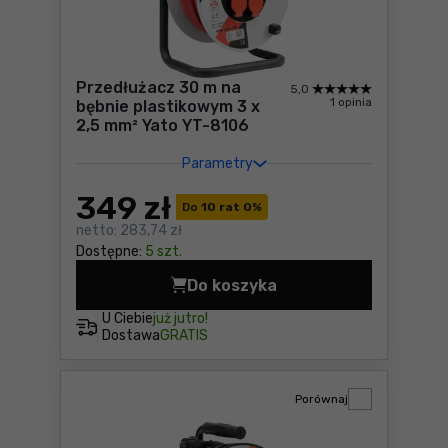
Przedłużacz 30 m na
5,0
1 opinia
bębnie plastikowym 3 x
2,5 mm² Yato YT-8106
Parametry
349
zł
Do
10 rat 0
%
netto:
283,74 zł
Dostępne:
5 szt.
Do koszyka
Przedłużacz 30 m na bębnie
U Ciebie
już jutro!
Dostawa
GRATIS
Porównaj