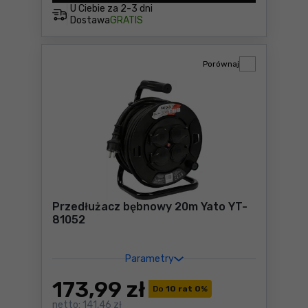
U Ciebie za
2-3 dni
Dostawa
GRATIS
Porównaj
Przedłużacz bębnowy 20m Yato YT-
81052
Parametry
173
,99 zł
Do
10 rat 0
%
netto:
141,46 zł