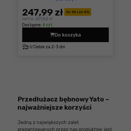
247
,99 zł
Do
10 rat 0
%
netto:
201,62 zł
Dostępne:
4 szt.
Do koszyka
Przedłużacz 10m Yato YT-8
U Ciebie za
2-3 dni
Przedłużacz bębnowy Yato –
najważniejsze korzyści
Jedną z największych zalet
prezentowanych przez nas produktów jest