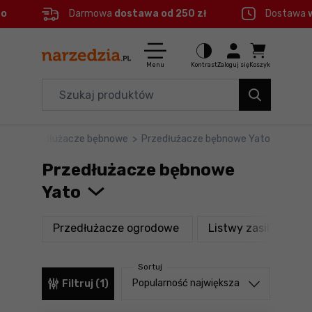
eo
Darmowa
dostawa od 250 zł
Dostawa
Ctrl
M
Elektronarzędzia
Menu główne
Menu
Kontrast
Zaloguj się
Koszyk
Dom i ogród
Filtry
Organizery i transport
ze
>
Przedłużacze bębnowe
>
Przedłużacze bębnowe Yato
Produkty
Narzędzia
Przedłużacze bębnowe
Stopka
Akcesoria
Yato
BHP
Mapa strony
produkty
Przedłużacze ogrodowe
Listwy zasilające,
Branże
Sortuj
Okazje
Sortuj od
Popularność największa
Filtruj (1)