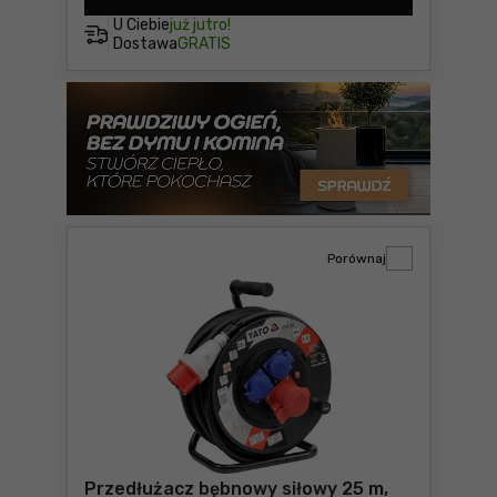
U Ciebie
już jutro!
Dostawa
GRATIS
Porównaj
Przedłużacz bębnowy siłowy 25 m,