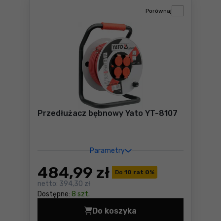
Porównaj
Przedłużacz bębnowy Yato YT-8107
Parametry
484
,99 zł
Do
10 rat 0
%
netto:
394,30 zł
Dostępne:
8 szt.
Do koszyka
Przedłużacz bębnowy Yato 