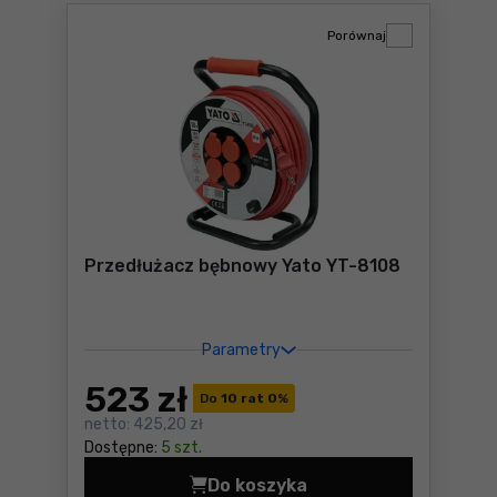
Porównaj
Przedłużacz bębnowy Yato YT-8108
Parametry
523
zł
Do
10 rat 0
%
netto:
425,20 zł
Dostępne:
5 szt.
Do koszyka
Przedłużacz bębnowy Yato 