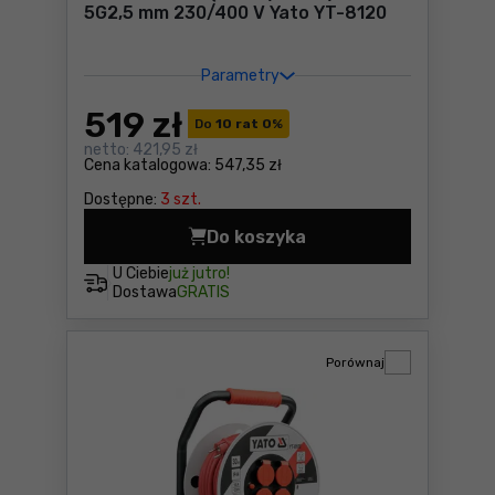
5G2,5 mm 230/400 V Yato YT-8120
Parametry
519
zł
Do
10 rat 0
%
netto:
421,95 zł
Cena katalogowa:
547,35 zł
Dostępne:
3 szt.
Do koszyka
Przedłużacz bębnowy siłowy
U Ciebie
już jutro!
Dostawa
GRATIS
Porównaj