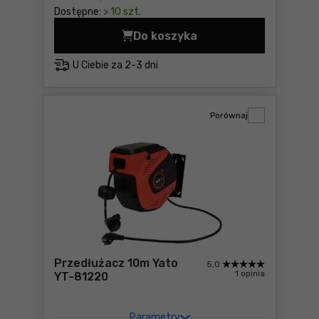
Dostępne:
> 10 szt.
Do koszyka
Przedłużacz bębnowy 20m Y
U Ciebie za
2-3 dni
Porównaj
Przedłużacz 10m Yato
5,0
1 opinia
YT-81220
Parametry