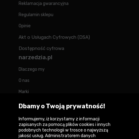
Reklamacja gwarancyjna
Regulamin sklepu
Opinie
Akt o Usługach Cyfrowych (DSA)
Dostępność cyfrowa
narzedzia.pl
Dlaczego my
O nas
Marki
Kontakt
Dbamy o Twoją prywatność!
Blog
Informujemy, iż korzystamy z informacji
zapisanych za pomocą plików cookies i innych
Forum
podobnych technologii w trosce o najwyższą
jakość usług. Administratorem danych