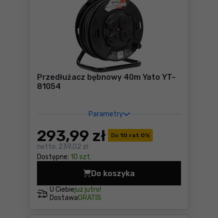
Przedłużacz bębnowy 40m Yato YT-
81054
Parametry
293
,99 zł
Do
10 rat 0
%
netto:
239,02 zł
Dostępne:
10 szt.
Do koszyka
Przedłużacz bębnowy 40m Y
U Ciebie
już jutro!
Dostawa
GRATIS