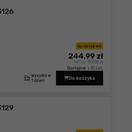
3126
Do
10 rat 0
%
244
,99 zł
netto:
199,18 zł
Dostępne:
> 10 szt.
Wysyłka w
Do koszyka
Dalmierz laserowy Ya
1 dzień
3129