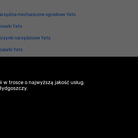
arzędzia mechaniczne ogrodowe Yato
osiarki Yato
krzynki narzędziowe Yato
palarki Yato
kumulatory Yato
arzędzia hydrauliczne Yato
i w trosce o najwyższą jakość usług.
wintownice ręczne Yato
 Bydgoszczy.
narzedzia.pl