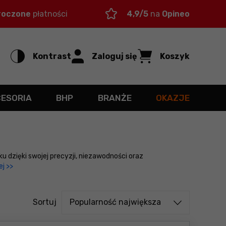
roczone
płatności
4,9/5
na
Opineo
Kontrast
Zaloguj się
Koszyk
CESORIA
BHP
BRANŻE
OKAZJE
u dzięki swojej precyzji, niezawodności oraz
ej >>
Sortuj od
Sortuj
Popularność największa