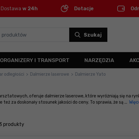
Dostawa
w 24h
Dotacje
Od
Szukaj
ORGANIZERY I TRANSPORT
NARZĘDZIA
AK
r odległości
>
Dalmierze laserowe
>
Dalmierze Yato
rsztatowych, oferuje dalmierze laserowe, które wyróżniają się na rynk
 też za doskonały stosunek jakości do ceny. To sprawia, że są
...
Więc
3
produkty