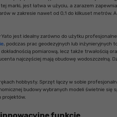
tej marki, jest łatwa w użyciu, a zarazem zapewni
arów w zakresie nawet od 0,1 do kilkuset metrów. 
 Yato jest idealny zarówno do użytku profesjonalne
ie
, podczas prac geodezyjnych lub inżynieryjnych t
ą dokładnością pomiarową, lecz także trwałością or
ducenta najczęściej mają obudowę wodoszczelną. Dz
rękach hobbysty. Sprzęt łączy w sobie profesjonaln
nomicznej budowy wybranych modeli świetnie się 
h projektów.
 innowacyjne funkcje