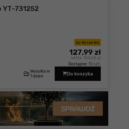
o YT-731252
Do
10 rat 0
%
127
,99 zł
netto:
104,06 zł
Dostępne:
10 szt.
Wysyłka w
Do koszyka
Dalmierz laserowy 100
1 dzień