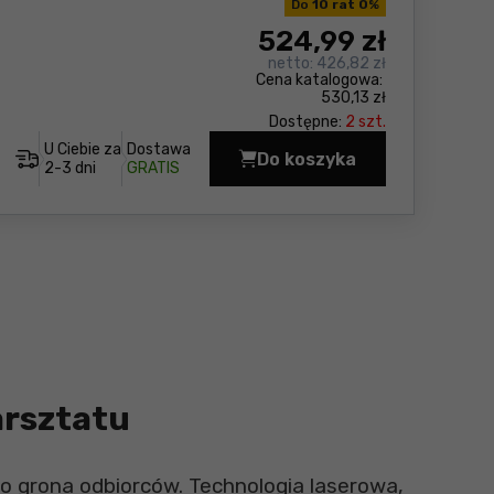
Do
10 rat 0
%
524
,99 zł
netto:
426,82 zł
Cena katalogowa:
530,13 zł
Dostępne:
2 szt.
U Ciebie za
Dostawa
Do koszyka
Dalmierz laserowy Ya
2-3 dni
GRATIS
arsztatu
go grona odbiorców. Technologia laserowa,