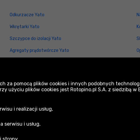
Odkurzacze Yato
N
Wkrętarki Yato
K
Szczypce do izolacji Yato
S
Agregaty prądotwórcze Yato
O
Zestawy narzędzi ręcznych Yato
A
Szczotki Yato
N
ch za pomocą plików cookies i innych podobnych technologi
Elektronarzędzia Yato
G
 użyciu plików cookies jest Rotopino.pl S.A. z siedzibą w
isu i realizacji usług,
a serwisu i usług,
 strony,