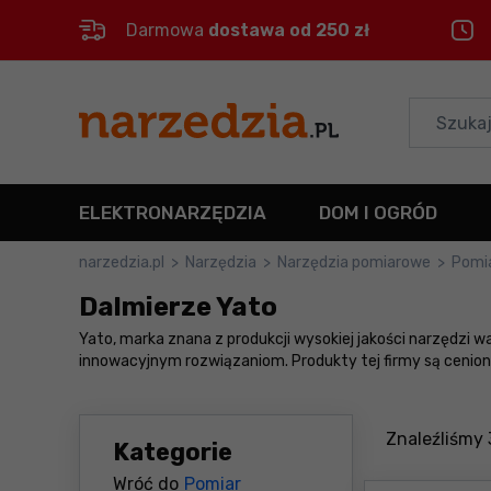
Darmowa
dostawa od 250 zł
Control
M
Menu główne
Filtry
ELEKTRONARZĘDZIA
DOM I OGRÓD
Produkty
narzedzia.pl
>
Narzędzia
>
Narzędzia pomiarowe
>
Pomia
Dalmierze Yato
Stopka
Yato, marka znana z produkcji wysokiej jakości narzędzi wa
innowacyjnym rozwiązaniom. Produkty tej firmy są cenione
Mapa strony
Znaleźliśmy
Kategorie
Wróć do
Pomiar