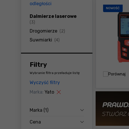
odległości
NOWOŚĆ
Dalmierze laserowe
produkty
(3)
produkty
Drogomierze
(2)
produkty
Suwmiarki
(4)
Filtry
Wybranie filtra przeładuje listę
Porównaj
Wyczyść filtry
Marka:
Yato
Marka
(1)
Cena