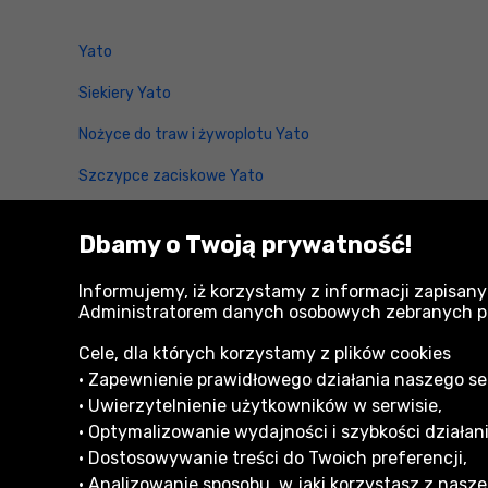
Yato
Siekiery Yato
Nożyce do traw i żywoplotu Yato
Szczypce zaciskowe Yato
Kątowniki magnetyczne Yato
Dbamy o Twoją prywatność!
Młotowiertarki SDS Max Yato
Informujemy, iż korzystamy z informacji zapisany
Pompki Yato
Administratorem danych osobowych zebranych przy
Cele, dla których korzystamy z plików cookies
• Zapewnienie prawidłowego działania naszego serw
• Uwierzytelnienie użytkowników w serwisie,
• Optymalizowanie wydajności i szybkości działani
• Dostosowywanie treści do Twoich preferencji,
Informacje dla Klienta
• Analizowanie sposobu, w jaki korzystasz z naszej