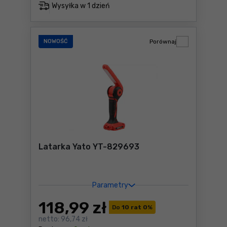
Wysyłka w
1 dzień
NOWOŚĆ
Porównaj
Latarka Yato YT-829693
Parametry
118
,99 zł
Do
10 rat 0
%
netto:
96,74 zł