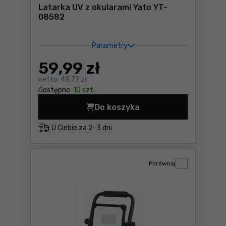
Latarka UV z okularami Yato YT-
08582
Parametry
59
,99 zł
netto:
48,77 zł
Dostępne:
10 szt.
Do koszyka
Latarka UV z okularami Yat
U Ciebie za
2-3 dni
Porównaj