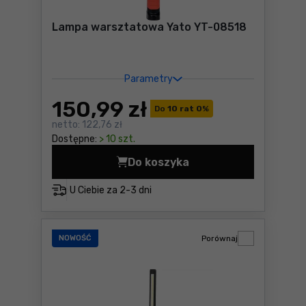
Lampa warsztatowa Yato YT-08518
Parametry
150
,99 zł
Do
10 rat 0
%
netto:
122,76 zł
Dostępne:
> 10 szt.
Do koszyka
Lampa warsztatowa Yato YT
U Ciebie za
2-3 dni
NOWOŚĆ
Porównaj