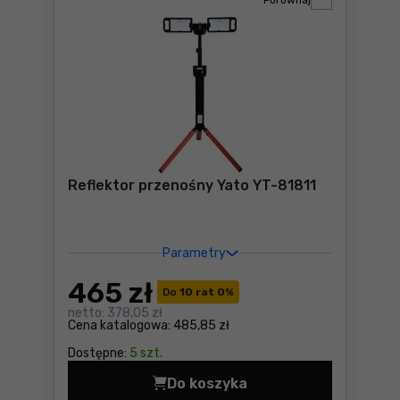
Porównaj
Reflektor przenośny Yato YT-81811
Parametry
465
zł
Do
10 rat 0
%
netto:
378,05 zł
Cena katalogowa:
485,85 zł
Dostępne:
5 szt.
Do koszyka
Reflektor przenośny Yato Y