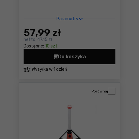
Parametry
57
,99 zł
netto:
47,15 zł
Dostępne:
10 szt.
Do koszyka
Lampa czołowa LED Yato YT
Wysyłka w
1 dzień
Porównaj