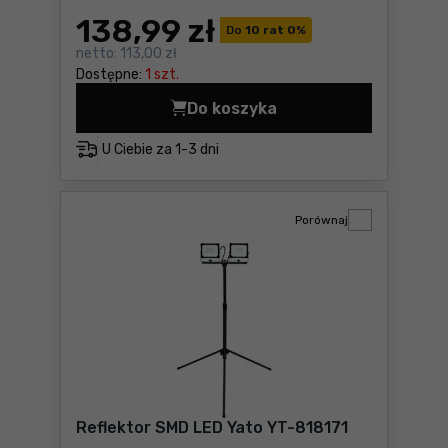
138
,99 zł
Do
10 rat 0
%
netto:
113,00 zł
Dostępne:
1 szt.
Do koszyka
Lampa warsztatowa Yato YT
U Ciebie za
1-3 dni
Porównaj
Reflektor SMD LED Yato YT-818171