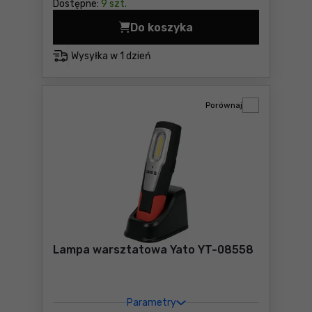
Dostępne:
9 szt.
Do koszyka
Latarka Yato YT-829693 Ce
Wysyłka w
1 dzień
Porównaj
Lampa warsztatowa Yato YT-08558
Parametry