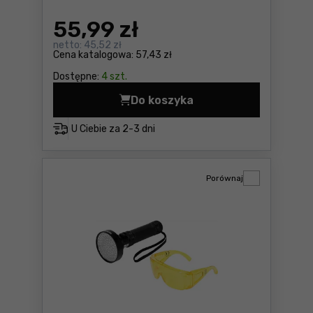
55
,99 zł
netto:
45,52 zł
Cena katalogowa:
57,43 zł
Dostępne:
4 szt.
Do koszyka
Lampa warsztatowa 60+1 le
U Ciebie za
2-3 dni
Porównaj