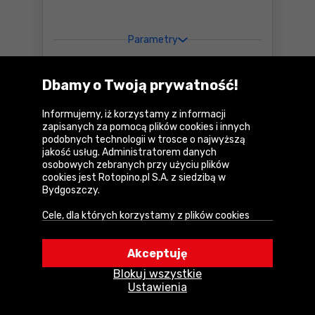
Parametry
104
,99 zł
Do
10 rat 0
%
Dbamy o Twoją prywatność!
netto:
85,36 zł
Cena katalogowa:
108,86 zł
Informujemy, iż korzystamy z informacji
Dostępne:
1 szt.
zapisanych za pomocą plików cookies i innych
podobnych technologii w trosce o najwyższą
Do koszyka
Lampa warsztatowa Yato Y
jakość usług. Administratorem danych
osobowych zebranych przy użyciu plików
U Ciebie za
2-3 dni
cookies jest Rotopino.pl S.A. z siedzibą w
Bydgoszczy.
Cele, dla których korzystamy z plików cookies
Porównaj
• Zapewnienie prawidłowego działania naszego
serwisu i realizacji usług,
Akceptuję
• Uwierzytelnienie użytkowników w serwisie,
Blokuj wszystkie
• Optymalizowanie wydajności i szybkości
Ustawienia
działania serwisu i usług,
• Dostosowywanie treści do Twoich preferencji,