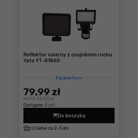
Reflektor solarny z czujnikiem ruchu
Yato YT-81860
Parametry
79
,99 zł
netto:
65,03 zł
Dostępne:
5 szt.
Do koszyka
Reflektor solarny z czujnik
U Ciebie za
2-3 dni