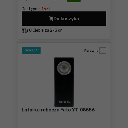
Dostępne:
1 szt.
Do koszyka
Latarka inspekcyjna PENLIG
U Ciebie za
2-3 dni
OKAZJA
Porównaj
Latarka robocza Yato YT-08556