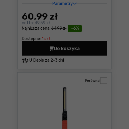
Parametry
60
,99 zł
netto:
49,59 zł
Najniższa cena:
64,99 zł
-6%
Dostępne:
1 szt.
Do koszyka
Latarka robocza Yato YT-0
U Ciebie za
2-3 dni
Porównaj