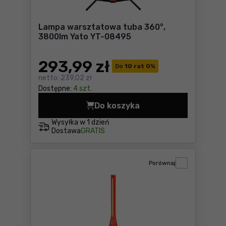
Lampa warsztatowa tuba 360°,
3800lm Yato YT-08495
293
,99 zł
Do
10 rat 0
%
netto:
239,02 zł
Dostępne:
4 szt.
Do koszyka
Lampa warsztatowa tuba 36
Wysyłka w
1 dzień
Dostawa
GRATIS
Porównaj