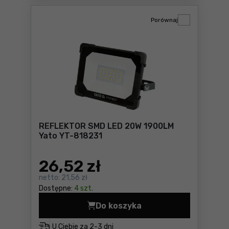
Porównaj
REFLEKTOR SMD LED 20W 1900LM
Yato YT-818231
26
,52 zł
netto:
21,56 zł
Dostępne:
4 szt.
Do koszyka
REFLEKTOR SMD LED 20W 19
U Ciebie za
2-3 dni