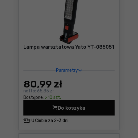
Lampa warsztatowa Yato YT-085051
Parametry
80
,99 zł
netto:
65,85 zł
Dostępne:
> 10 szt.
Do koszyka
Lampa warsztatowa Yato Y
U Ciebie za
2-3 dni