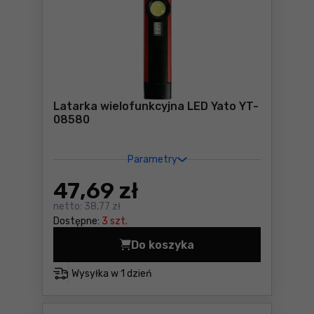
Latarka wielofunkcyjna LED Yato YT-
08580
Parametry
47
,69 zł
netto:
38,77 zł
Dostępne:
3 szt.
Do koszyka
Latarka wielofunkcyjna LED
Wysyłka w
1 dzień