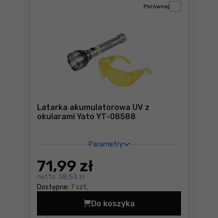
Porównaj
Latarka akumulatorowa UV z
okularami Yato YT-08588
Parametry
71
,99 zł
netto:
58,53 zł
Dostępne:
7 szt.
Do koszyka
Latarka akumulatorowa UV 