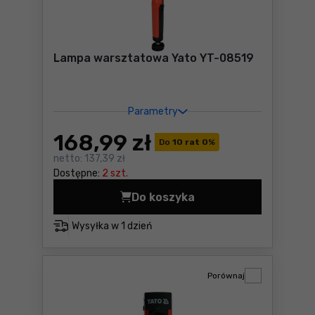
Lampa warsztatowa Yato YT-08519
Parametry
168
,99 zł
Do
10 rat 0
%
netto:
137,39 zł
Dostępne:
2 szt.
Do koszyka
Lampa warsztatowa Yato YT
Wysyłka w
1 dzień
Porównaj