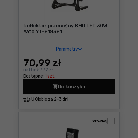
Reflektor przenośny SMD LED 30W
Yato YT-818381
Parametry
70
,99 zł
netto:
57,72 zł
Dostępne:
1 szt.
Do koszyka
Reflektor przenośny SMD L
U Ciebie za
2-3 dni
Porównaj