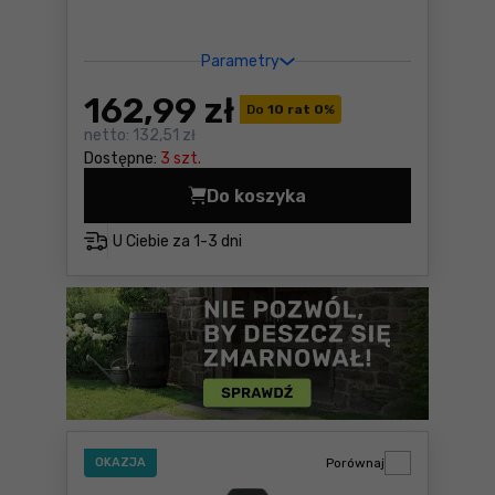
Parametry
162
,99 zł
Do
10 rat 0
%
netto:
132,51 zł
Dostępne:
3 szt.
Do koszyka
Reflektor SMD LED Yato YT-
U Ciebie za
1-3 dni
OKAZJA
Porównaj