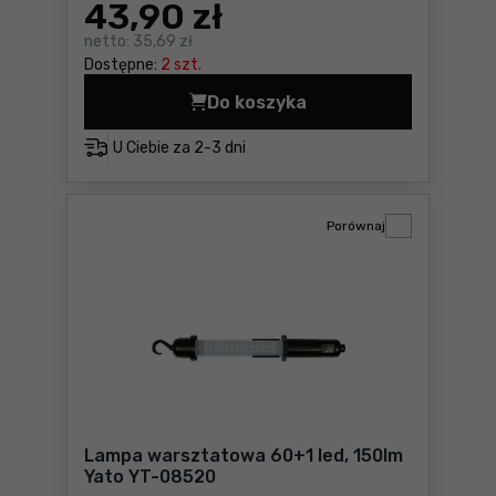
43
,90 zł
netto:
35,69 zł
Dostępne:
2 szt.
Do koszyka
Latarka czołowa CREE XTE 
U Ciebie za
2-3 dni
Porównaj
Lampa warsztatowa 60+1 led, 150lm
Yato YT-08520