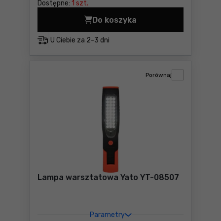
Dostępne:
1 szt.
Do koszyka
Reflektor przenośny SMD L
U Ciebie za
2-3 dni
Porównaj
Lampa warsztatowa Yato YT-08507
Parametry