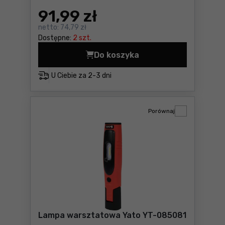
91
,99 zł
netto:
74,79 zł
Dostępne:
2 szt.
Do koszyka
Lampa warsztatowa Yato YT
U Ciebie za
2-3 dni
Porównaj
Lampa warsztatowa Yato YT-085081