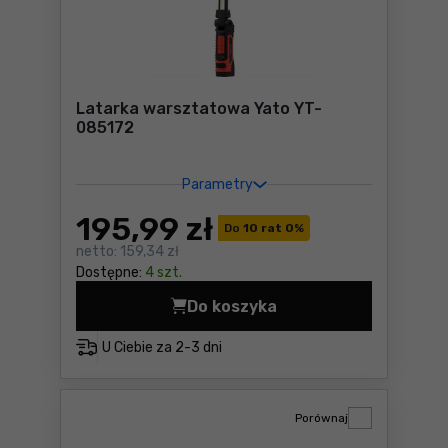
Latarka warsztatowa Yato YT-
085172
Parametry
195
,99 zł
Do
10 rat 0
%
netto:
159,34 zł
Dostępne:
4 szt.
Do koszyka
Latarka warsztatowa Yato 
U Ciebie za
2-3 dni
Porównaj