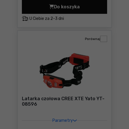
Do koszyka
Lampa czołowa LED Yato YT
U Ciebie za
2-3 dni
Porównaj
Latarka czołowa CREE XTE Yato YT-
08596
Parametry