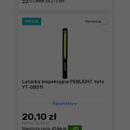
U Ciebie za
2-3 dni
OKAZJA
Porównaj
Latarka inspekcyjna PENLIGHT Yato
YT-08511
Parametry
20
,10 zł
netto:
16,34 zł
Najniższa cena:
21,56 zł
-6%