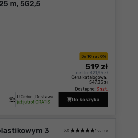
25 m, 5G2,5
Do
10 rat 0
%
519
zł
netto:
421,95 zł
Cena katalogowa:
547,35 zł
Dostępne:
3 szt.
U Ciebie
Dostawa
Do koszyka
Przedłużacz bębnowy 
już jutro!
GRATIS
plastikowym 3
5,0
1 opinia