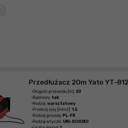
Przedłużacz 20m Yato YT-81
Długość przewodu [m]:
20
Bębnowy:
tak
Rodzaj:
warsztatowy
Przekrój żyły [mm2]:
1.5
Rodzaj gniazda:
PL-FR
Rodzaj wtyczki:
UNI-SCHUKO
Liczba gniazd:
1