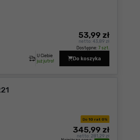
53
,99 zł
netto:
43,89 zł
Dostępne:
7 szt.
U Ciebie
Do koszyka
Adapter podróżny uniw
już jutro!
221
Do
10 rat 0
%
345
,99 zł
netto:
281,29 zł