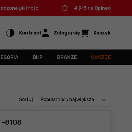
roczone
płatności
4,9/5
na
Opineo
Kontrast
Zaloguj się
Koszyk
CESORIA
BHP
BRANŻE
OKAZJE
Sortuj od
Sortuj
Popularność największa
T-8108