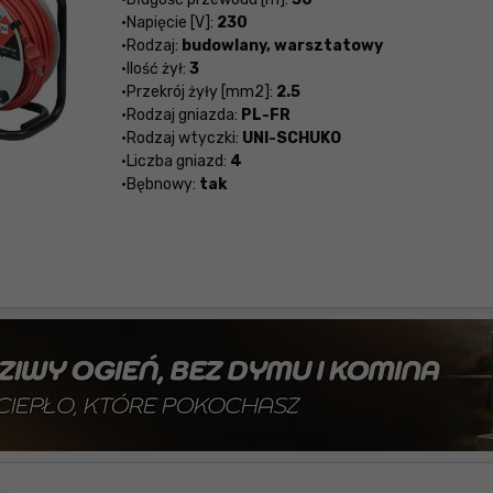
Napięcie [V]:
230
Rodzaj:
budowlany, warsztatowy
Ilość żył:
3
Przekrój żyły [mm2]:
2.5
Rodzaj gniazda:
PL-FR
Rodzaj wtyczki:
UNI-SCHUKO
Liczba gniazd:
4
Bębnowy:
tak