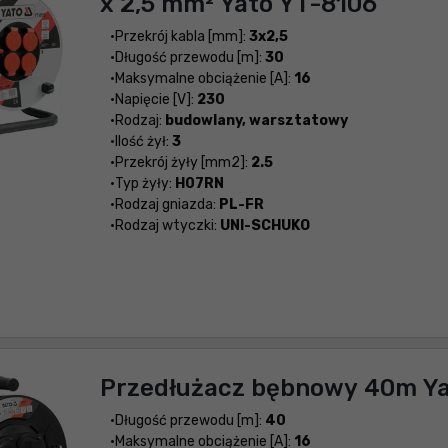
x 2,5 mm² Yato YT-8106
Przekrój kabla [mm]:
3x2,5
Długość przewodu [m]:
30
Maksymalne obciążenie [A]:
16
Napięcie [V]:
230
Rodzaj:
budowlany, warsztatowy
Ilość żył:
3
Przekrój żyły [mm2]:
2.5
Typ żyły:
H07RN
Rodzaj gniazda:
PL-FR
Rodzaj wtyczki:
UNI-SCHUKO
Przedłużacz bębnowy 40m Ya
Długość przewodu [m]:
40
Maksymalne obciążenie [A]:
16