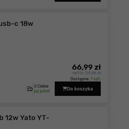
 usb-c 18w
66
,99 zł
netto:
54,46 zł
Dostępne:
7 szt.
U Ciebie
Do koszyka
Adapter podróżny uniw
już jutro!
b 12w Yato YT-