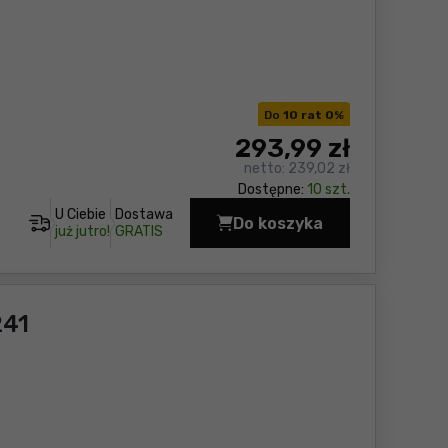
Do
10 rat 0
%
293
,99 zł
netto:
239,02 zł
Dostępne:
10 szt.
U Ciebie
Dostawa
Do koszyka
Przedłużacz bębnowy 
już jutro!
GRATIS
241