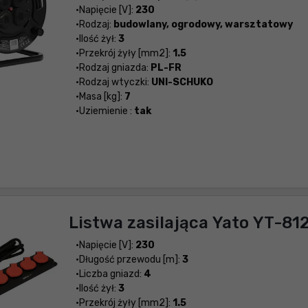
Napięcie [V]:
230
Rodzaj:
budowlany, ogrodowy, warsztatowy
Ilość żył:
3
Przekrój żyły [mm2]:
1.5
Rodzaj gniazda:
PL-FR
Rodzaj wtyczki:
UNI-SCHUKO
Masa [kg]:
7
Uziemienie :
tak
Listwa zasilająca Yato YT-81
Napięcie [V]:
230
Długość przewodu [m]:
3
Liczba gniazd:
4
Ilość żył:
3
Przekrój żyły [mm2]:
1.5