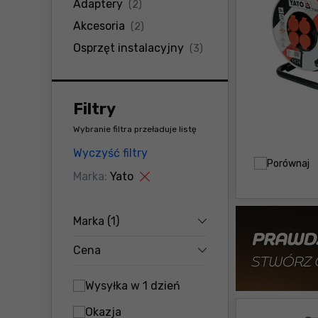
produkty
Adaptery
(2)
produkty
Akcesoria
(2)
produkty
Osprzęt instalacyjny
(3)
Filtry
Wybranie filtra przeładuje listę
Wyczyść filtry
Porównaj
Marka:
Yato
Marka
(1)
Cena
Wysyłka w 1 dzień
Okazja