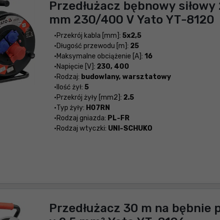
Przedłużacz bębnowy siłowy 
mm 230/400 V Yato YT-8120
Przekrój kabla [mm]:
5x2,5
Długość przewodu [m]:
25
Maksymalne obciążenie [A]:
16
Napięcie [V]:
230, 400
Rodzaj:
budowlany, warsztatowy
Ilość żył:
5
Przekrój żyły [mm2]:
2.5
Typ żyły:
H07RN
Rodzaj gniazda:
PL-FR
Rodzaj wtyczki:
UNI-SCHUKO
Przedłużacz 30 m na bębnie 