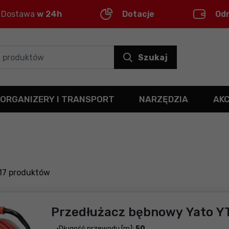
Dostawa
w 24h
Dotacje
Od
Szukaj
ORGANIZERY I TRANSPORT
NARZĘDZIA
AK
17
produktów
Przedłużacz bębnowy Yato Y
Długość przewodu [m]:
50