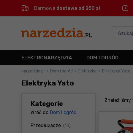
Darmowa
dostawa od 250 zł
Control
M
Menu główne
Filtry
ELEKTRONARZĘDZIA
DOM I OGRÓD
Produkty
narzedzia.pl
>
Dom i ogród
>
Elektryka
>
Elektryka Yato
Elektryka Yato
Stopka
Mapa strony
Znaleźliśmy
Kategorie
Wróć do
Dom i ogród
produkty
Przedłużacze
(10)