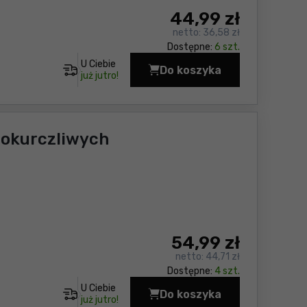
44
,99 zł
netto:
36,58 zł
Dostępne:
6 szt.
U Ciebie
Do koszyka
Listwa zasilająca Yat
już jutro!
mokurczliwych
54
,99 zł
netto:
44,71 zł
Dostępne:
4 szt.
U Ciebie
Do koszyka
Konektory w koszulka
już jutro!