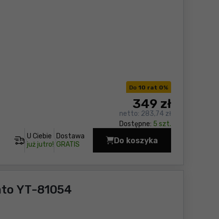
Do
10 rat 0
%
349
zł
netto:
283,74 zł
Dostępne:
5 szt.
U Ciebie
Dostawa
Do koszyka
Przedłużacz 30 m na b
już jutro!
GRATIS
to YT-81054