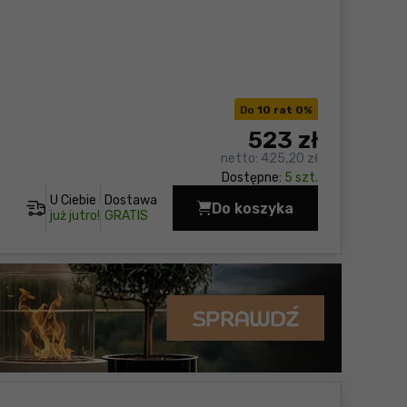
Do
10 rat 0
%
523
zł
netto:
425,20 zł
Dostępne:
5 szt.
U Ciebie
Dostawa
Do koszyka
Przedłużacz bębnowy 
już jutro!
GRATIS