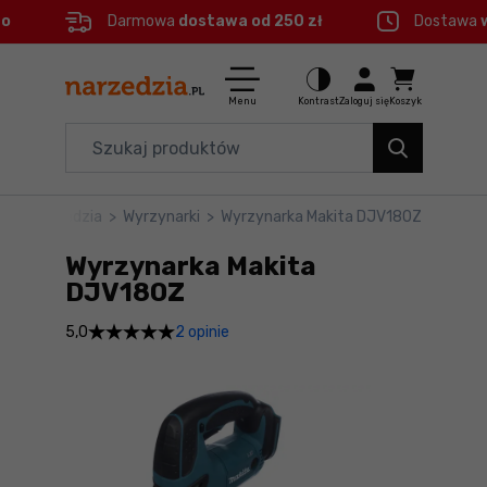
eo
Darmowa
dostawa od 250 zł
Dostawa
Ctrl
M
Elektronarzędzia
Menu główne
Menu
Kontrast
Zaloguj się
Koszyk
Dom i ogród
Informacje o produkcie
Organizery i transport
ektronarzędzia
>
Wyrzynarki
>
Wyrzynarka Makita DJV180Z
Szczegółowe informacje
Narzędzia
Wyrzynarka Makita
Stopka
Akcesoria
DJV180Z
2 opinie
5,0
BHP
Mapa strony
Branże
Okazje