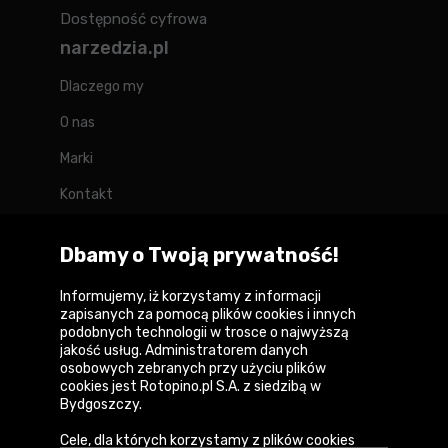
Dostępność cyfrowa
narzedzia.pl
Dlaczego my
O nas
Marki
Kontakt
Blog
Dbamy o Twoją prywatność!
Forum
Informujemy, iż korzystamy z informacji
zapisanych za pomocą plików cookies i innych
podobnych technologii w trosce o najwyższą
jakość usług. Administratorem danych
Copyright © 2026
osobowych zebranych przy użyciu plików
cookies jest Rotopino.pl S.A. z siedzibą w
Polityka prywatności i zasady korzystania z
Bydgoszczy.
serwisu
Cele, dla których korzystamy z plików cookies