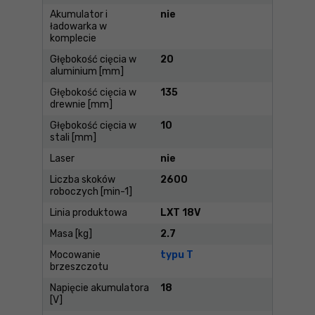
Akumulator i
nie
ładowarka w
komplecie
Głębokość cięcia w
20
aluminium [mm]
Głębokość cięcia w
135
drewnie [mm]
Głębokość cięcia w
10
stali [mm]
Laser
nie
Liczba skoków
2600
roboczych [min-1]
Linia produktowa
LXT 18V
Masa [kg]
2.7
Mocowanie
typu T
brzeszczotu
Napięcie akumulatora
18
[V]