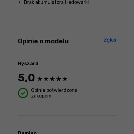
Brak akumulatora i ładowarki
Opinie o modelu
Zgłoś
treści ni
Ryszard
5,0
Opinia potwierdzona
zakupem
Damian