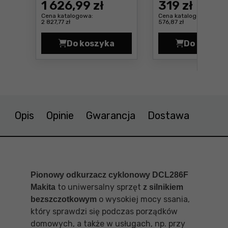
1 626
,99 zł
319
zł
Cena katalogowa:
Cena katalogowa:
2 827,77 zł
576,87 zł
Do koszyka
Do koszyk
Akumulatory 18V 5,0Ah (x4) i ła
Akumu
Opis
Opinie
Gwarancja
Dostawa
Pionowy odkurzacz cyklonowy DCL286F
to uniwersalny sprzęt
Makita
z silnikiem
o wysokiej mocy ssania,
bezszczotkowym
który sprawdzi się podczas porządków
domowych, a także w usługach, np. przy