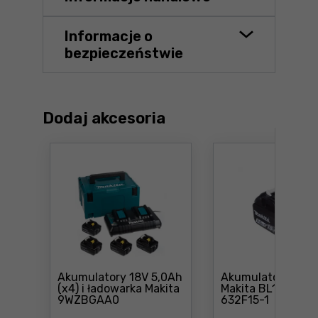
Informacje o
bezpieczeństwie
Dodaj akcesoria
Akumulatory 18V 5,0Ah
Akumulator 18V 5
(x4) i ładowarka Makita
Makita BL1850B
Cena: 1 626 ,99 zł
Cena:
9WZBGAA0
632F15-1