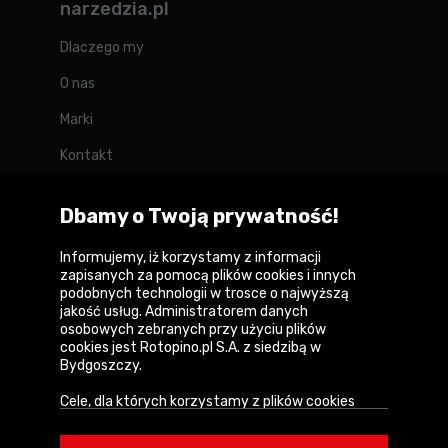
narzedzia.pl
Dlaczego my
O nas
Marki
Kontakt
Blog
Dbamy o Twoją prywatność!
Forum
Informujemy, iż korzystamy z informacji
zapisanych za pomocą plików cookies i innych
podobnych technologii w trosce o najwyższą
jakość usług. Administratorem danych
Copyright © 2026
osobowych zebranych przy użyciu plików
cookies jest Rotopino.pl S.A. z siedzibą w
Polityka prywatności i zasady korzystania z
Bydgoszczy.
serwisu
Cele, dla których korzystamy z plików cookies
Informacja o plikach cookies
• Zapewnienie prawidłowego działania naszego
serwisu i realizacji usług,