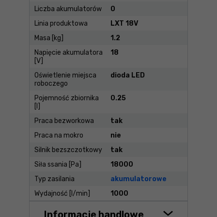
Liczba akumulatorów
0
Linia produktowa
LXT 18V
Masa [kg]
1.2
Napięcie akumulatora
18
[V]
Oświetlenie miejsca
dioda LED
roboczego
Pojemność zbiornika
0.25
[l]
Praca bezworkowa
tak
Praca na mokro
nie
Silnik bezszczotkowy
tak
Siła ssania [Pa]
18000
Typ zasilania
akumulatorowe
Wydajność [l/min]
1000
Informacje handlowe