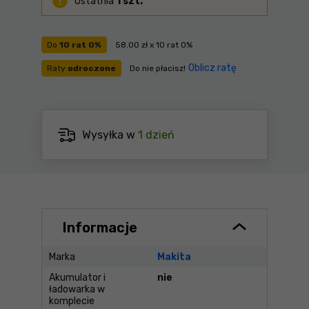
Ostatnia
1 szt.
Do
10 rat 0%
58.00 zł x 10 rat 0%
Oblicz ratę
Raty
odroczone
Do nie płacisz!
Wysyłka w
1 dzień
Informacje
Marka
Makita
Akumulator i
nie
ładowarka w
komplecie