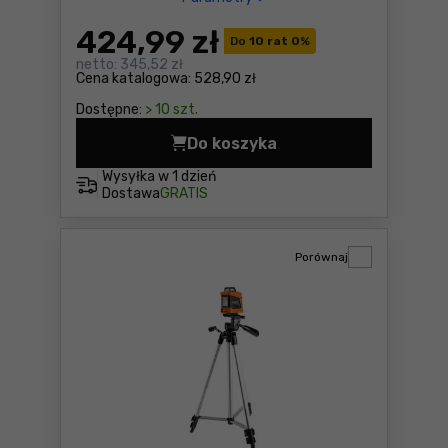
424
,99 zł
Do
10 rat 0
%
netto:
345,52 zł
Cena katalogowa:
528,90 zł
Dostępne:
> 10 szt.
Do koszyka
Klucze płasko-oczkowe 6-3
Wysyłka w
1 dzień
Dostawa
GRATIS
Porównaj