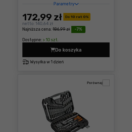
Parametry
172
,99 zł
Do
10 rat 0
%
netto:
140,64 zł
Najniższa cena:
186,99 zł
-7%
Dostępne:
> 10 szt.
Do koszyka
Klucze nasadowe 1/4", zest
Wysyłka w
1 dzień
Porównaj