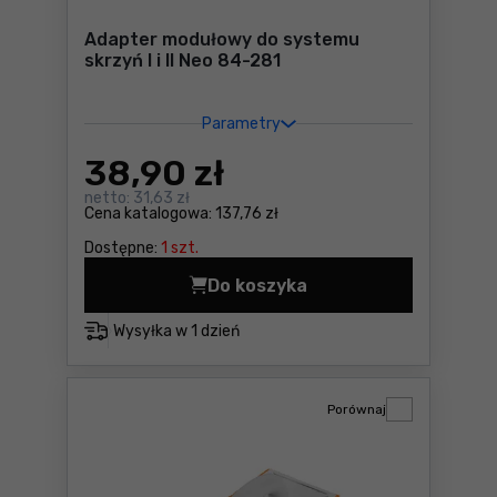
Adapter modułowy do systemu
skrzyń I i II Neo 84-281
Parametry
38
,90 zł
netto:
31,63 zł
Cena katalogowa:
137,76 zł
Dostępne:
1 szt.
Do koszyka
Adapter modułowy do systemu
Wysyłka w
1 dzień
Porównaj