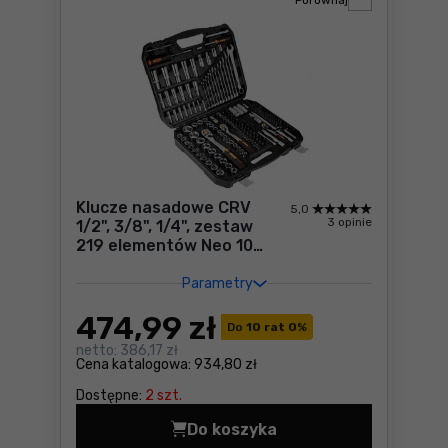
Porównaj
Klucze nasadowe CRV
5,0
3 opinie
1/2", 3/8", 1/4", zestaw
219 elementów Neo 10-
076
Parametry
474
,99 zł
Do
10 rat 0
%
netto:
386,17 zł
Cena katalogowa:
934,80 zł
Dostępne:
2 szt.
Do koszyka