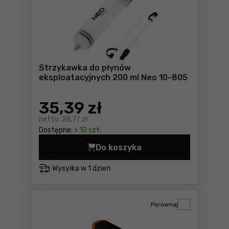
Strzykawka do płynów
eksploatacyjnych 200 ml Neo 10-805
35
,39 zł
netto:
28,77 zł
Dostępne:
> 10 szt.
Do koszyka
Strzykawka do płynów ekspl
Wysyłka w
1 dzień
Porównaj