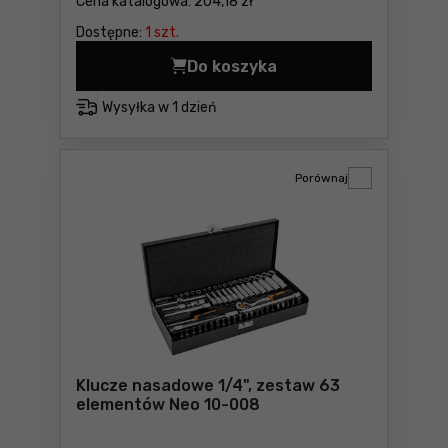
Cena katalogowa:
204,18 zł
Dostępne:
1 szt.
Do koszyka
Wkładka do szafki z końcó
Wysyłka w
1 dzień
Porównaj
Klucze nasadowe 1/4", zestaw 63
elementów Neo 10-008