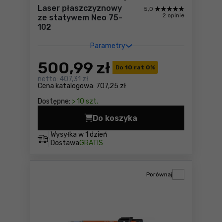
Laser płaszczyznowy
5,0
2 opinie
ze statywem Neo 75-
102
Parametry
500
,99 zł
Do
10 rat 0
%
netto:
407,31 zł
Cena katalogowa:
707,25 zł
Dostępne:
> 10 szt.
Do koszyka
Laser płaszczyznowy ze st
Wysyłka w
1 dzień
Dostawa
GRATIS
Porównaj