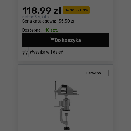
118
,99 zł
Do
10 rat 0
%
netto:
96,74 zł
Cena katalogowa:
135,30 zł
Dostępne:
> 10 szt.
Do koszyka
Podpora teleskopowa 75-12
Wysyłka w
1 dzień
Porównaj