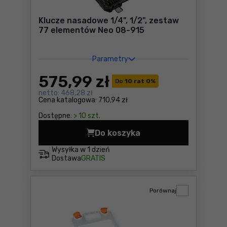
Klucze nasadowe 1/4", 1/2", zestaw
77 elementów Neo 08-915
Parametry
575
,99 zł
Do
10 rat 0
%
netto:
468,28 zł
Cena katalogowa:
710,94 zł
Dostępne:
> 10 szt.
Do koszyka
Klucze nasadowe 1/4", 1/2"
Wysyłka w
1 dzień
Dostawa
GRATIS
Porównaj