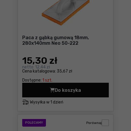
Paca z gąbką gumową 18mm,
280x140mm Neo 50-222
15
,30 zł
netto:
12,44 zł
Cena katalogowa:
35,67 zł
Dostępne:
1 szt.
Do koszyka
Paca z gąbką gumową 18mm
Wysyłka w
1 dzień
POLECAMY
Porównaj