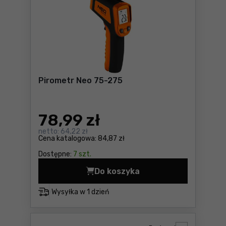
Pirometr Neo 75-275
78
,99 zł
netto:
64,22 zł
Cena katalogowa:
84,87 zł
Dostępne:
7 szt.
Do koszyka
Pirometr Neo 75-275 Cena 7
Wysyłka w
1 dzień