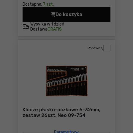
Dostępne:
7 szt.
Do koszyka
Klucze dynamometryczne 3 
Wysyłka w
1 dzień
Dostawa
GRATIS
Porównaj
Klucze płasko-oczkowe 6-32mm,
zestaw 26szt. Neo 09-754
Parametry