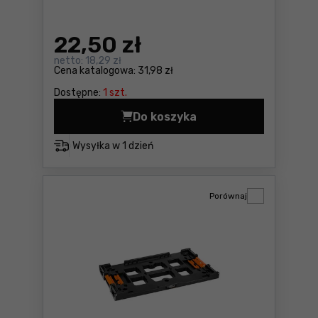
22
,50 zł
netto:
18,29 zł
Cena katalogowa:
31,98 zł
Dostępne:
1 szt.
Do koszyka
Opaski ślimakowe, 34szt. Ne
Wysyłka w
1 dzień
Porównaj