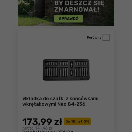
Porównaj
Wkładka do szafki z końcówkami
wkrętakowymi Neo 84-236
173
,99 zł
Do
10 rat 0
%
netto:
141,46 zł