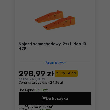
Najazd samochodowy, 2szt. Neo 10-
478
Parametry
298
,99 zł
Do
10 rat 0
%
netto:
243,08 zł
Cena katalogowa:
424,35 zł
Dostępne:
> 10 szt.
Do koszyka
Najazd samochodowy, 2szt.
Wysyłka w
1 dzień