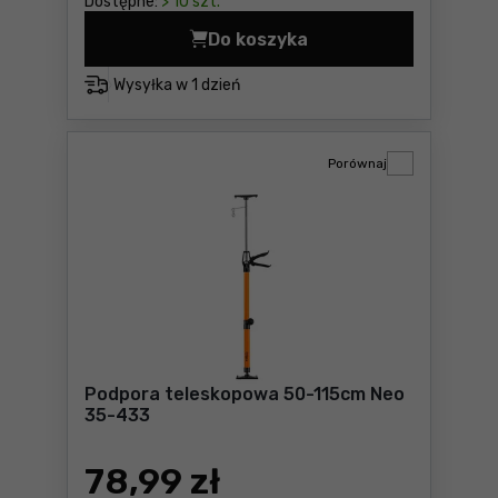
Dostępne:
> 10 szt.
Do koszyka
Piła japońska do cięcia do
Wysyłka w
1 dzień
Porównaj
Podpora teleskopowa 50-115cm Neo
35-433
78
,99 zł