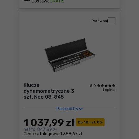
Dostawa
GRATIS
Porównaj
Klucze
5,0
1 opinia
dynamometryczne 3
szt. Neo 08-845
Parametry
1 037
,99 zł
Do
10 rat 0
%
netto:
843,89 zł
Cena katalogowa:
1 388,67 zł