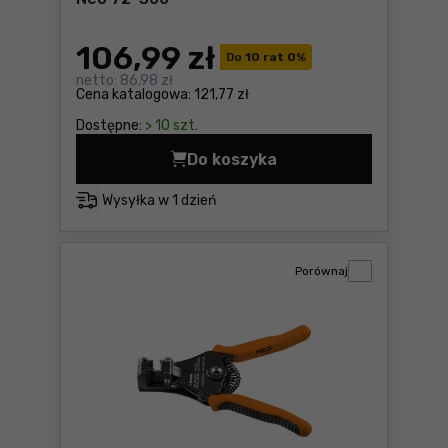
106
,99 zł
Do
10 rat 0
%
netto:
86,98 zł
Cena katalogowa:
121,77 zł
Dostępne:
> 10 szt.
Do koszyka
Cyfrowy miernik kąta Neo 7
Wysyłka w
1 dzień
Porównaj