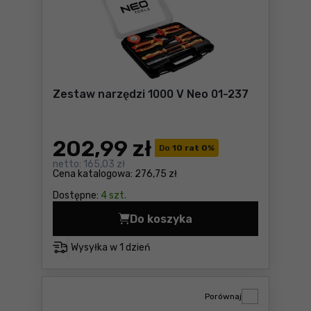
Zestaw narzędzi 1000 V Neo 01-237
202
,99 zł
Do
10 rat 0
%
netto:
165,03 zł
Cena katalogowa:
276,75 zł
Dostępne:
4 szt.
Do koszyka
Zestaw narzędzi 1000 V Neo
Wysyłka w
1 dzień
Porównaj