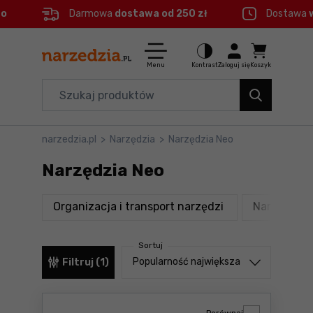
eo
Darmowa
dostawa od 250 zł
Dostawa
Ctrl
M
Elektronarzędzia
Menu główne
Menu
Kontrast
Zaloguj się
Koszyk
Dom i ogród
Filtry
Organizery i transport
narzedzia.pl
>
Narzędzia
>
Narzędzia Neo
Produkty
Narzędzia
Narzędzia Neo
Stopka
Akcesoria
produkty
Organizacja i transport narzędzi
Narzędzia 
BHP
Mapa strony
Sortuj
Branże
Sortuj od
Popularność największa
Filtruj (1)
Okazje