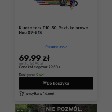
Klucze torx T10-50, 9szt, kolorowe
Neo 09-518
Parametry
69
,99 zł
netto:
56,90 zł
Cena katalogowa:
79,58 zł
Dostępne:
9 szt.
Do koszyka
Klucze torx T10-50, 9szt, 
Wysyłka w
1 dzień