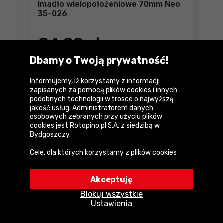
Imadło wielopołożeniowe 70mm Neo
35-026
84
,99 zł
netto:
69,10 zł
Dbamy o Twoją prywatność!
Cena katalogowa:
104,55 zł
Dostępne:
6 szt.
Informujemy, iż korzystamy z informacji
zapisanych za pomocą plików cookies i innych
Do koszyka
Imadło wielopołożeniowe 7
podobnych technologii w trosce o najwyższą
jakość usług. Administratorem danych
Wysyłka w
1 dzień
osobowych zebranych przy użyciu plików
cookies jest Rotopino.pl S.A. z siedzibą w
Bydgoszczy.
NOWOŚĆ
Porównaj
Cele, dla których korzystamy z plików cookies
• Zapewnienie prawidłowego działania naszego
serwisu i realizacji usług,
Akceptuję
• Uwierzytelnienie użytkowników w serwisie,
Blokuj wszystkie
• Optymalizowanie wydajności i szybkości
Ustawienia
działania serwisu i usług,
• Dostosowywanie treści do Twoich preferencji,