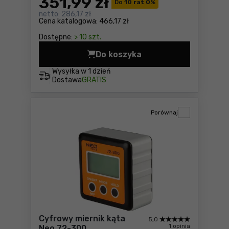
351
,99 zł
Do
10 rat 0
%
netto:
286,17 zł
Cena katalogowa:
466,17 zł
Dostępne:
> 10 szt.
Do koszyka
Imadło ślusarskie obrotowe
Wysyłka w
1 dzień
Dostawa
GRATIS
Porównaj
Cyfrowy miernik kąta
5,0
1 opinia
Neo 72-300