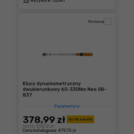
Wysyłka w
1 dzień
Porównaj
Klucz dynamometryczny
dwukierunkowy 60-330Nm Neo 08-
837
Parametry
378
,99 zł
Do
10 rat 0
%
netto:
308,12 zł
Cena katalogowa:
479,70 zł