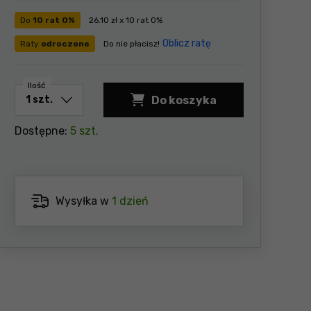
Do
10 rat 0%
26.10 zł x 10 rat 0%
Oblicz ratę
Raty
odroczone
Do nie płacisz!
Ilość
Do koszyka
Dostępne:
5 szt.
Wysyłka w
1 dzień