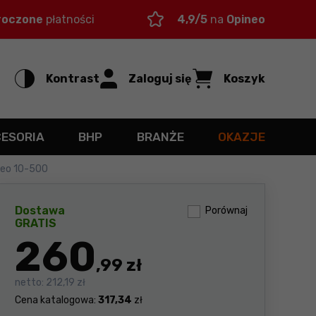
roczone
płatności
4,9/5
na
Opineo
Kontrast
Zaloguj się
Koszyk
CESORIA
BHP
BRANŻE
OKAZJE
Neo 10-500
Dostawa
Porównaj
GRATIS
260
,99 zł
netto:
212,19 zł
Cena katalogowa:
317,34
zł