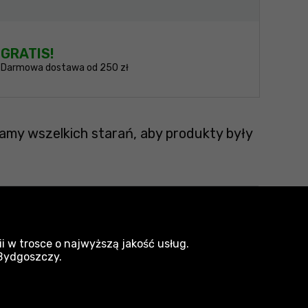
GRATIS!
Darmowa dostawa od 250 zł
amy wszelkich starań, aby produkty były
estawy narzędzi ręcznych do domu
i w trosce o najwyższą jakość usług.
 Bydgoszczy.