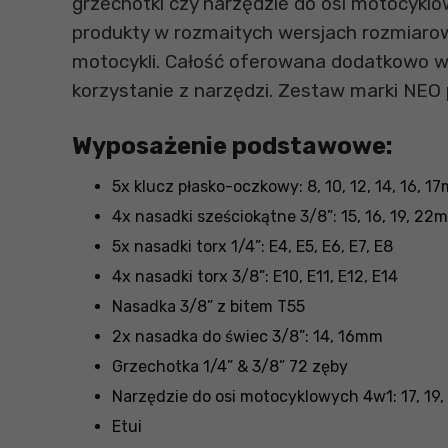
grzechotki czy narzędzie do osi motocyklo
produkty w rozmaitych wersjach rozmiaro
motocykli. Całość oferowana dodatkowo w
korzystanie z narzędzi. Zestaw marki NEO 
Wyposażenie podstawowe:
5x klucz płasko-oczkowy: 8, 10, 12, 14, 16, 1
4x nasadki sześciokątne 3/8”: 15, 16, 19, 22
5x nasadki torx 1/4”: E4, E5, E6, E7, E8
4x nasadki torx 3/8”: E10, E11, E12, E14
Nasadka 3/8” z bitem T55
2x nasadka do świec 3/8”: 14, 16mm
Grzechotka 1/4” & 3/8” 72 zęby
Narzędzie do osi motocyklowych 4w1: 17, 19
Etui