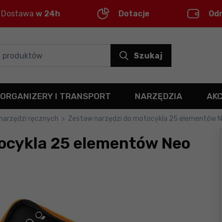
Dostawa
w 24h
Dotacje
Od
Szukaj
ORGANIZERY I TRANSPORT
NARZĘDZIA
AK
narzędzi ręcznych
>
Zestaw narzędzi do motocykla 25 elementów 
ocykla 25 elementów Neo