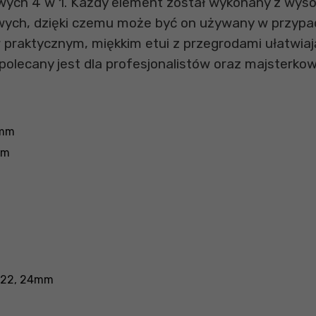
wych 4 w 1. Każdy element został wykonany z wysoki
wych, dzięki czemu może być on używany w przypa
 praktycznym, miękkim etui z przegrodami ułatwi
polecany jest dla profesjonalistów oraz majsterko
7mm
mm
, 22, 24mm