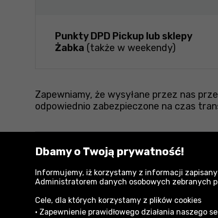
Punkty DPD Pickup lub sklepy
Żabka
(także w weekendy)
Zapewniamy, że wysyłane przez nas przes
odpowiednio zabezpieczone na czas tran
Dbamy o Twoją prywatność!
Zobacz również:
Zestawy narzędzi ręcznych Neo
Informujemy, iż korzystamy z informacji zapisany
Administratorem danych osobowych zebranych przy
Narzędzia ręczne Neo
Cele, dla których korzystamy z plików cookies
• Zapewnienie prawidłowego działania naszego serw