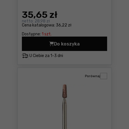
35
,65 zł
netto:
28,98 zł
Cena katalogowa:
36,22 zł
Dostępne:
1 szt.
Do koszyka
Kamień szlifierski z tlenku
U Ciebie za
1-3 dni
Porównaj