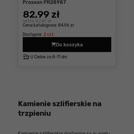
Proxxon PR28987
82
,99 zł
netto:
67,47 zł
Cena katalogowa:
84,96 zł
Dostępne:
2 szt.
Do koszyka
Tarcze z korundu, ( 5
U Ciebie za
8-11 dni
Kamienie szlifierskie na
trzpieniu
Kamienie szlifierskie dostępne są w wielu