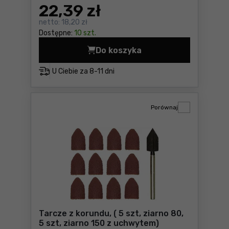
22
,39 zł
netto:
18,20 zł
Dostępne:
10 szt.
Do koszyka
Sztyfty szlifierskie diamen
U Ciebie za
8-11 dni
Porównaj
Tarcze z korundu, ( 5 szt, ziarno 80,
5 szt, ziarno 150 z uchwytem)