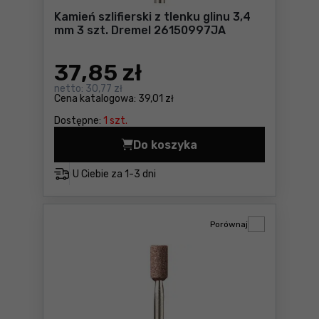
Kamień szlifierski z tlenku glinu 3,4
mm 3 szt. Dremel 26150997JA
37
,85 zł
netto:
30,77 zł
Cena katalogowa:
39,01 zł
Dostępne:
1 szt.
Do koszyka
Kamień szlifierski z tlenku
U Ciebie za
1-3 dni
Porównaj