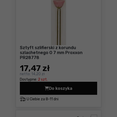
Sztyft szlifierski z korundu
szlachetnego O 7 mm Proxxon
PR28778
17
,47 zł
netto:
14,20 zł
Dostępne:
2 szt.
Do koszyka
Sztyft szlifierski z korun
U Ciebie za
8-11 dni