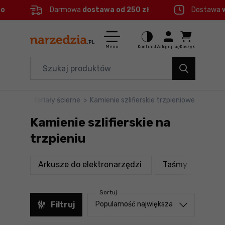
eo
Darmowa
dostawa od 250 zł
Dostawa
Ctrl
M
Elektronarzędzia
Menu główne
Menu
Kontrast
Zaloguj się
Koszyk
Dom i ogród
Filtry
Organizery i transport
wanie
>
Materiały ścierne
>
Kamienie szlifierskie trzpieniowe
Produkty
Narzędzia
Kamienie szlifierskie na
Stopka
Akcesoria
trzpieniu
BHP
Mapa strony
produkty
produkty
Arkusze do elektronarzędzi
Taśmy
Delt
Branże
Sortuj
Okazje
Sortuj od
Filtruj
Popularność największa