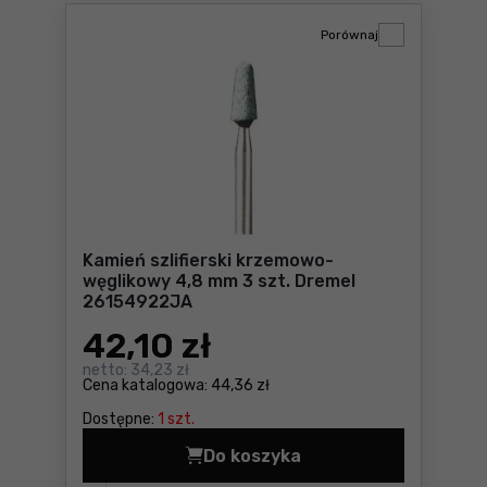
Porównaj
Kamień szlifierski krzemowo-
węglikowy 4,8 mm 3 szt. Dremel
26154922JA
42
,10 zł
netto:
34,23 zł
Cena katalogowa:
44,36 zł
Dostępne:
1 szt.
Do koszyka
Kamień szlifierski krzemow