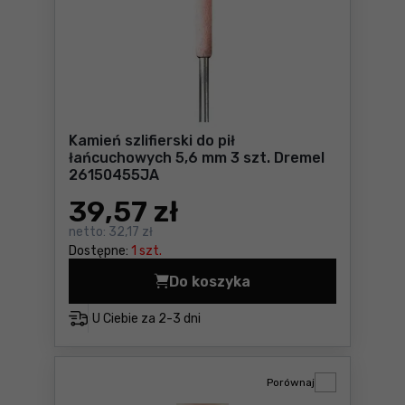
Kamień szlifierski do pił
łańcuchowych 5,6 mm 3 szt. Dremel
26150455JA
39
,57 zł
netto:
32,17 zł
Dostępne:
1 szt.
Do koszyka
Kamień szlifierski do pił ł
U Ciebie za
2-3 dni
Porównaj