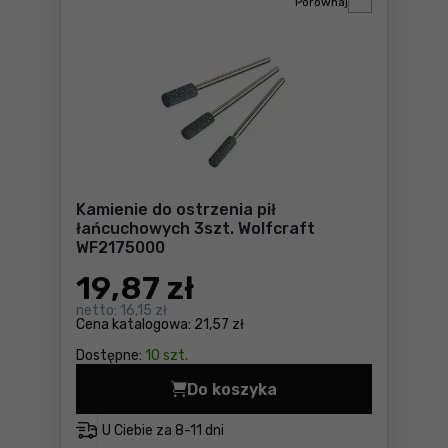
Porównaj
Kamienie do ostrzenia pił
łańcuchowych 3szt. Wolfcraft
WF2175000
19
,87 zł
netto:
16,15 zł
Cena katalogowa:
21,57 zł
Dostępne:
10 szt.
Do koszyka
Kamienie do ostrzenia pił 
U Ciebie za
8-11 dni