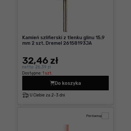
Kamień szlifierski z tlenku glinu 15,9
mm 2 szt. Dremel 26158193JA
32
,46 zł
netto:
26,39 zł
Dostępne:
1 szt.
Do koszyka
Kamień szlifierski z tlenku
U Ciebie za
2-3 dni
Porównaj