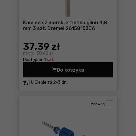
Kamień szlifierski z tlenku glinu 4,8
mm 3 szt. Dremel 26158153JA
37
,39 zł
netto:
30,40 zł
Dostępne:
1 szt.
Do koszyka
Kamień szlifierski z tlenku 
U Ciebie za
2-3 dni
Porównaj