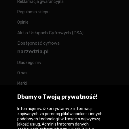
Reklamacja gwarancyjna
Regulamin sklepu
Opinie
Akt o Usługach Cyfrowych (DSA)
Dostępność cyfrowa
narzedzia.pl
Dlaczego my
O nas
Marki
Kontakt
Dbamy o Twoją prywatność!
Blog
Informujemy, iż korzystamy z informacji
zapisanych za pomocą plików cookies i innych
Forum
podobnych technologii w trosce o najwyższą
jakość usług. Administratorem danych