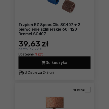
Trzpień EZ SpeedClic SC407 + 2
pierścienie szlifierskie 60 i 120
Dremel SC407
39
,63 zł
netto:
32,22 zł
Dostępne:
1 szt.
Do koszyka
Trzpień EZ SpeedClic SC407 
U Ciebie za
2-3 dni
Porównaj