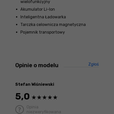
wielofunkcyjny
Akumulator Li-Ion
Inteligentna Ładowarka
Tarczka celownicza magnetyczna
Pojemnik transportowy
Opinie o modelu
Zgłoś
treści ni
Stefan Wiśniewski
5,0
Opinia
niezweryfikowana