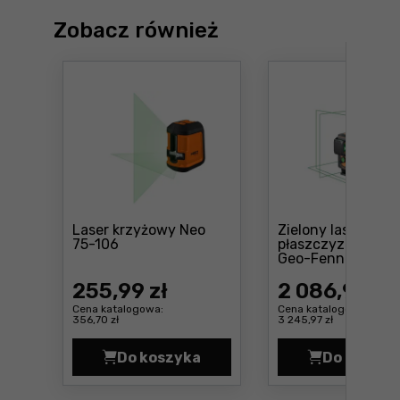
Zobacz również
Laser krzyżowy Neo
Zielony laser krz
Cena: 255 ,99 zł
75-106
płaszczyznowy 3
Geo-Fennel Geo6
Ce
GREEN SP Li-Ion
255
,99 zł
2 086
,99 zł
Cena katalogowa:
Cena katalogowa:
356,70 zł
3 245,97 zł
Do koszyka
Do koszyk
Laser krzyżowy Neo 75-106 Cena 2
Zielo