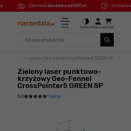
eo
Darmowa
dostawa od 250 zł
Dostawa
Ctrl
M
Elektronarzędzia
Menu główne
Menu
Kontrast
Zaloguj się
Koszyk
Dom i ogród
Informacje o produkcie
Organizery i transport
ser punktowo-krzyżowy Geo-Fennel CrossPointer5 GREEN SP
Do koszyka
Narzędzia
Zielony laser punktowo-
Szczegółowe informacje
Akcesoria
krzyżowy Geo-Fennel
CrossPointer5 GREEN SP
BHP
Stopka
1 opinia
5,0
Branże
Mapa strony
Okazje