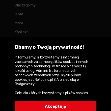
Dlaczego my
O nas
Marki
Kontakt
Blog
Dbamy o Twoją prywatność!
Forum
Informujemy, iż korzystamy z informacji
zapisanych za pomocą plików cookies i innych
podobnych technologii w trosce o najwyższą
jakość usług. Administratorem danych
Copyright © 2026
osobowych zebranych przy użyciu plików
cookies jest Rotopino.pl S.A. z siedzibą w
Polityka prywatności i zasady korzystania z
Bydgoszczy.
serwisu
Cele, dla których korzystamy z plików cookies
Informacja o plikach cookies
• Zapewnienie prawidłowego działania naszego
serwisu i realizacji usług,
Mapa witryny
Akceptuję
• Uwierzytelnienie użytkowników w serwisie,