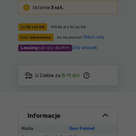
Ostatnie
3 szt.
Do
10 rat 0%
199.60 zł x 10 rat 0%
Oblicz ratę
Raty
odroczone
Do nie płacisz!
Leasing
lub raty dla firm
Złóż wniosek
U Ciebie za
8-11 dni
Informacje
Marka
Geo-Fennel