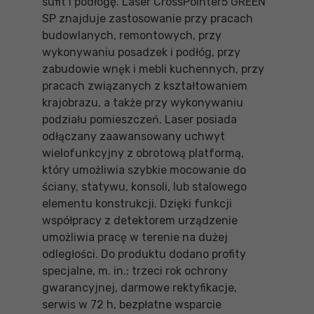
sufit i podłogę. Laser CrossPointer5 GREEN
SP znajduje zastosowanie przy pracach
budowlanych, remontowych, przy
wykonywaniu posadzek i podłóg, przy
zabudowie wnęk i mebli kuchennych, przy
pracach związanych z kształtowaniem
krajobrazu, a także przy wykonywaniu
podziału pomieszczeń. Laser posiada
odłączany zaawansowany uchwyt
wielofunkcyjny z obrotową platformą,
który umożliwia szybkie mocowanie do
ściany, statywu, konsoli, lub stalowego
elementu konstrukcji. Dzięki funkcji
współpracy z detektorem urządzenie
umożliwia pracę w terenie na dużej
odległości. Do produktu dodano profity
specjalne, m. in.: trzeci rok ochrony
gwarancyjnej, darmowe rektyfikacje,
serwis w 72 h, bezpłatne wsparcie