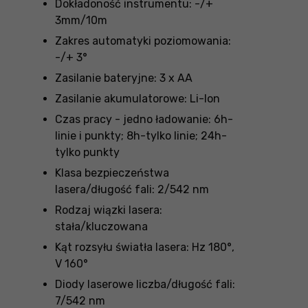
Dokładoność instrumentu: -/+
3mm/10m
Zakres automatyki poziomowania:
-/+ 3°
Zasilanie bateryjne: 3 x AA
Zasilanie akumulatorowe: Li-Ion
Czas pracy - jedno ładowanie: 6h-
linie i punkty; 8h-tylko linie; 24h-
tylko punkty
Klasa bezpieczeństwa
lasera/długość fali: 2/542 nm
Rodzaj wiązki lasera:
stała/kluczowana
Kąt rozsyłu światła lasera: Hz 180°,
V 160°
Diody laserowe liczba/długość fali:
7/542 nm