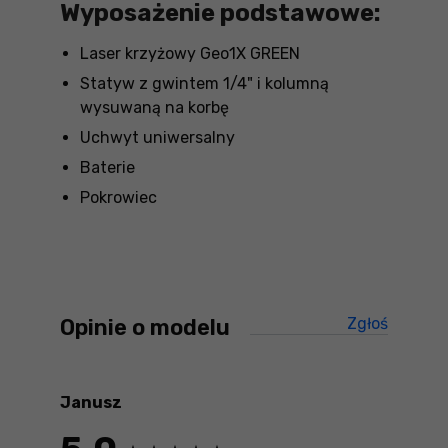
Wyposażenie podstawowe:
Laser krzyżowy Geo1X GREEN
Statyw z gwintem 1/4" i kolumną
wysuwaną na korbę
Uchwyt uniwersalny
Baterie
Pokrowiec
Opinie o modelu
Zgłoś
treści ni
Janusz