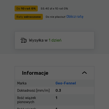
Do
10 rat 0%
55.40 zł x 10 rat 0%
Oblicz ratę
Raty
odroczone
Do nie płacisz!
Wysyłka w
1 dzień
Informacje
Marka
Geo-Fennel
Dokładność [mm/m]
0.3
Ilość wiązek
1
pionowych