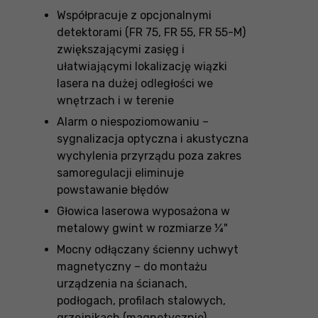
Współpracuje z opcjonalnymi
detektorami (FR 75, FR 55, FR 55-M)
zwiększającymi zasięg i
ułatwiającymi lokalizację wiązki
lasera na dużej odległości we
wnętrzach i w terenie
Alarm o niespoziomowaniu –
sygnalizacja optyczna i akustyczna
wychylenia przyrządu poza zakres
samoregulacji eliminuje
powstawanie błędów
Głowica laserowa wyposażona w
metalowy gwint w rozmiarze ¼"
Mocny odłączany ścienny uchwyt
magnetyczny – do montażu
urządzenia na ścianach,
podłogach, profilach stalowych,
grzejnikach (magnetycznie),