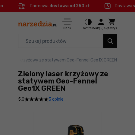
eo
Darmowa
dostawa od 250 zł
Dostawa
Ctrl
M
Elektronarzędzia
Menu główne
Menu
Kontrast
Zaloguj się
Koszyk
Dom i ogród
Informacje o produkcie
Organizery i transport
elony laser krzyżowy ze statywem Geo-Fennel Geo1X GREEN
Do koszyka
Narzędzia
Zielony laser krzyżowy ze
Szczegółowe informacje
Akcesoria
statywem Geo-Fennel
Geo1X GREEN
BHP
Stopka
3 opinie
5,0
Branże
Mapa strony
Okazje