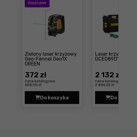
POLECAMY
Zielony laser krzyżowy
Laser krzyżowy D
Cena: 
Geo-Fennel Geo1X
DCE089D1G
Cena: 372 zł
GREEN
372
zł
2 132
zł
Cena katalogowa:
Cena katalogowa:
658,05 zł
2 846,22 zł
Do koszyka
Do koszyk
Zielony laser krzyżowy Geo-Fenne
Laser