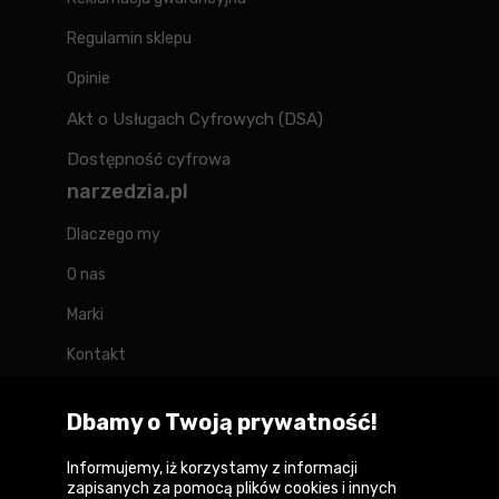
Regulamin sklepu
Opinie
Akt o Usługach Cyfrowych (DSA)
Dostępność cyfrowa
narzedzia.pl
Dlaczego my
O nas
Marki
Kontakt
Blog
Dbamy o Twoją prywatność!
Forum
Informujemy, iż korzystamy z informacji
zapisanych za pomocą plików cookies i innych