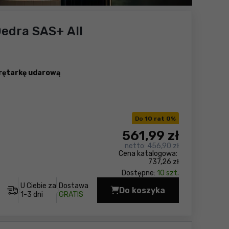
edra SAS+ All
rętarkę udarową
Do
10 rat 0
%
561
,99 zł
netto:
456,90 zł
Cena katalogowa:
737,26 zł
Dostępne:
10 szt.
U Ciebie za
Dostawa
Do koszyka
Zestaw elektronarzęd
1-3 dni
GRATIS