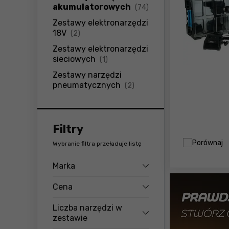
produkty
akumulatorowych
(74)
Zestawy elektronarzędzi
produkty
18V
(2)
Zestawy elektronarzędzi
produkty
sieciowych
(1)
Zestawy narzędzi
produkty
pneumatycznych
(2)
Filtry
Porównaj
Wybranie filtra przeładuje listę
Marka
Cena
Liczba narzędzi w
zestawie