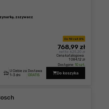
zynarkę, zszywacz
Do
10 rat 0
%
768
,99 zł
netto:
625,20 zł
Cena katalogowa:
1 084,12 zł
Dostępne:
10 szt.
U Ciebie za
Dostawa
Do koszyka
Zestaw elektronarzęd
1-3 dni
GRATIS
Bosch