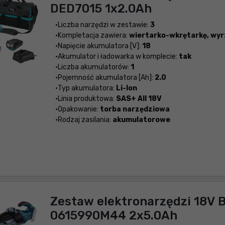
DED7015 1x2.0Ah
Liczba narzędzi w zestawie:
3
Kompletacja zawiera:
wiertarko-wkrętarkę, wyr
Napięcie akumulatora [V]:
18
Akumulator i ładowarka w komplecie:
tak
Liczba akumulatorów:
1
Pojemność akumulatora [Ah]:
2.0
Typ akumulatora:
Li-Ion
Linia produktowa:
SAS+ All 18V
Opakowanie:
torba narzędziowa
Rodzaj zasilania:
akumulatorowe
Zestaw elektronarzędzi 18V 
0615990M44 2x5.0Ah