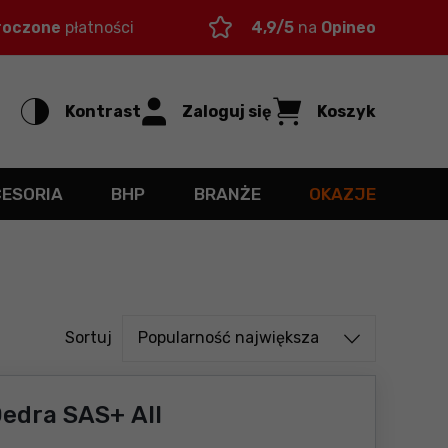
roczone
płatności
4,9/5
na
Opineo
Kontrast
Zaloguj się
Koszyk
CESORIA
BHP
BRANŻE
OKAZJE
Sortuj od
Sortuj
Popularność największa
edra SAS+ All