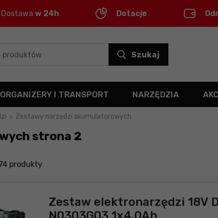
Dostawa
w 24h
Dotacje
Od
Szukaj
ORGANIZERY I TRANSPORT
NARZĘDZIA
AK
zi
>
Zestawy narzędzi akumulatorowych
wych strona 2
74
produkty
Zestaw elektronarzędzi 18V D
N0303G03 1x4.0Ah