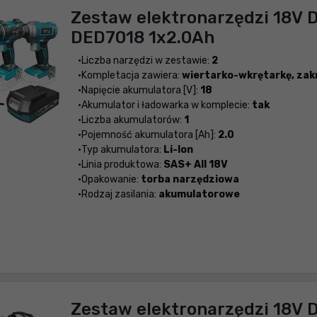
Zestaw elektronarzędzi 18V D
DED7018 1x2.0Ah
Liczba narzędzi w zestawie:
2
Kompletacja zawiera:
wiertarko-wkrętarkę, zak
Napięcie akumulatora [V]:
18
Akumulator i ładowarka w komplecie:
tak
Liczba akumulatorów:
1
Pojemność akumulatora [Ah]:
2.0
Typ akumulatora:
Li-Ion
Linia produktowa:
SAS+ All 18V
Opakowanie:
torba narzędziowa
Rodzaj zasilania:
akumulatorowe
Zestaw elektronarzędzi 18V D