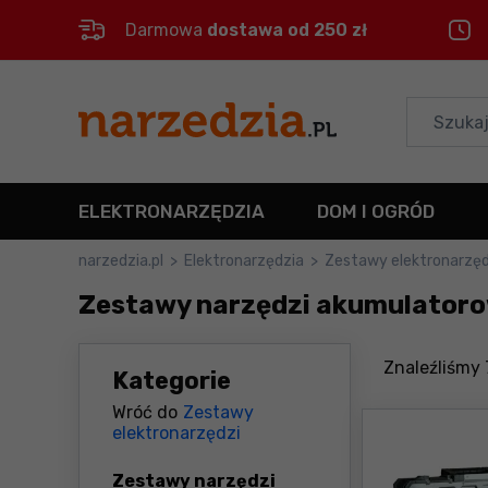
Darmowa
dostawa od 250 zł
Control
M
Menu główne
Filtry
ELEKTRONARZĘDZIA
DOM I OGRÓD
Produkty
narzedzia.pl
>
Elektronarzędzia
>
Zestawy elektronarzęd
Zestawy narzędzi akumulatoro
Stopka
Mapa strony
Znaleźliśmy
Kategorie
Wróć do
Zestawy
elektronarzędzi
Zestawy narzędzi