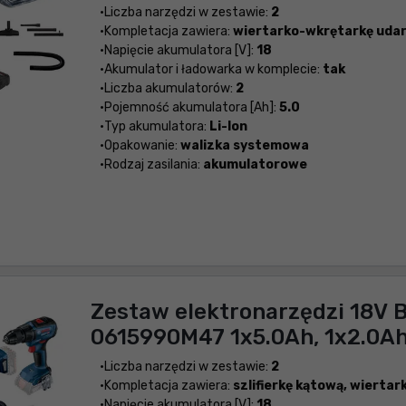
Liczba narzędzi w zestawie:
2
Kompletacja zawiera:
wiertarko-wkrętarkę uda
Napięcie akumulatora [V]:
18
Akumulator i ładowarka w komplecie:
tak
Liczba akumulatorów:
2
Pojemność akumulatora [Ah]:
5.0
Typ akumulatora:
Li-Ion
Opakowanie:
walizka systemowa
Rodzaj zasilania:
akumulatorowe
Zestaw elektronarzędzi 18V 
0615990M47 1x5.0Ah, 1x2.0A
Liczba narzędzi w zestawie:
2
Kompletacja zawiera:
szlifierkę kątową, wierta
Napięcie akumulatora [V]:
18