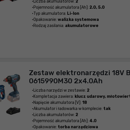
Liczba akumulatorów:
2
Pojemność akumulatora [Ah]:
2.0, 5.0
Typ akumulatora:
Li-Ion
Opakowanie:
walizka systemowa
Rodzaj zasilania:
akumulatorowe
Zestaw elektronarzędzi 18V 
0615990M30 2x4.0Ah
Liczba narzędzi w zestawie:
2
Kompletacja zawiera:
klucz udarowy, młotowier
Napięcie akumulatora [V]:
18
Akumulator i ładowarka w komplecie:
tak
Liczba akumulatorów:
2
Pojemność akumulatora [Ah]:
4.0
Opakowanie:
torba narzędziowa