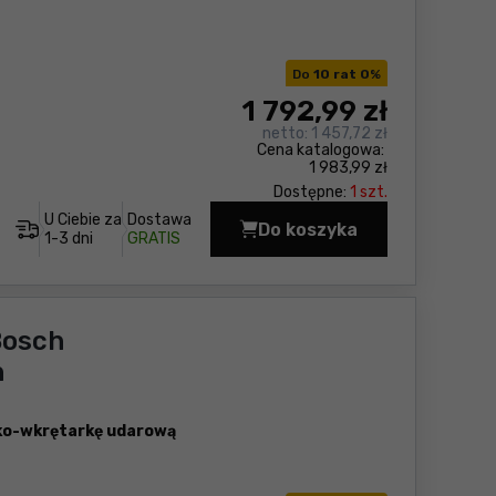
Do
10 rat 0
%
1 792
,99 zł
netto:
1 457,72 zł
Cena katalogowa:
1 983,99 zł
Dostępne:
1 szt.
U Ciebie za
Dostawa
Do koszyka
Zestaw elektronarzęd
1-3 dni
GRATIS
Bosch
h
rko-wkrętarkę udarową