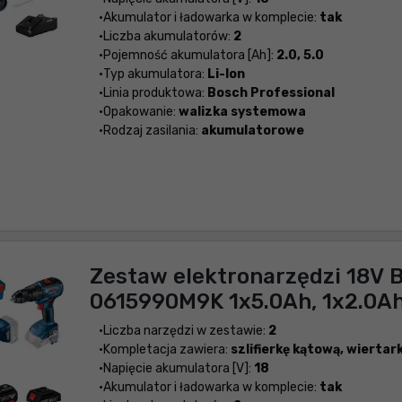
Akumulator i ładowarka w komplecie:
tak
Liczba akumulatorów:
2
Pojemność akumulatora [Ah]:
2.0, 5.0
Typ akumulatora:
Li-Ion
Linia produktowa:
Bosch Professional
Opakowanie:
walizka systemowa
Rodzaj zasilania:
akumulatorowe
Zestaw elektronarzędzi 18V 
0615990M9K 1x5.0Ah, 1x2.0A
Liczba narzędzi w zestawie:
2
Kompletacja zawiera:
szlifierkę kątową, wierta
Napięcie akumulatora [V]:
18
Akumulator i ładowarka w komplecie:
tak