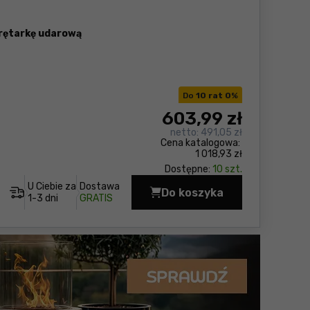
rętarkę udarową
Do
10 rat 0
%
603
,99 zł
netto:
491,05 zł
Cena katalogowa:
1 018,93 zł
Dostępne:
10 szt.
U Ciebie za
Dostawa
Do koszyka
Zestaw elektronarzęd
1-3 dni
GRATIS