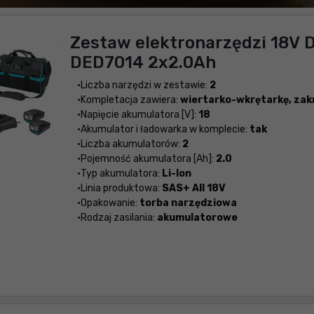
Zestaw elektronarzędzi 18V D
DED7014 2x2.0Ah
Liczba narzędzi w zestawie:
2
Kompletacja zawiera:
wiertarko-wkrętarkę, zak
Napięcie akumulatora [V]:
18
Akumulator i ładowarka w komplecie:
tak
Liczba akumulatorów:
2
Pojemność akumulatora [Ah]:
2.0
Typ akumulatora:
Li-Ion
Linia produktowa:
SAS+ All 18V
Opakowanie:
torba narzędziowa
Rodzaj zasilania:
akumulatorowe