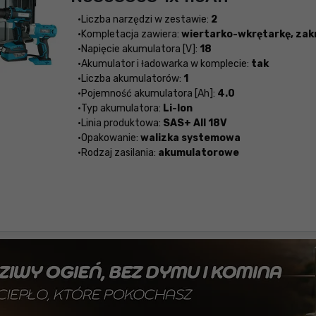
Liczba narzędzi w zestawie:
2
Kompletacja zawiera:
wiertarko-wkrętarkę, zak
Napięcie akumulatora [V]:
18
Akumulator i ładowarka w komplecie:
tak
Liczba akumulatorów:
1
Pojemność akumulatora [Ah]:
4.0
Typ akumulatora:
Li-Ion
Linia produktowa:
SAS+ All 18V
Opakowanie:
walizka systemowa
Rodzaj zasilania:
akumulatorowe