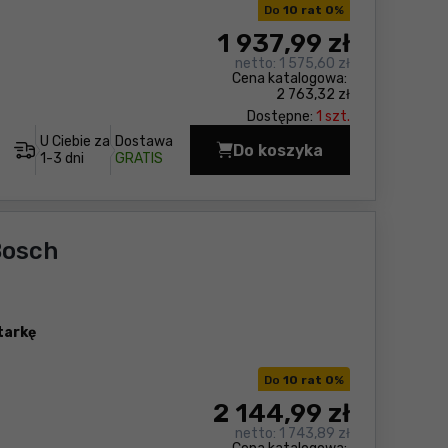
Do
10 rat 0
%
1 937
,99 zł
netto:
1 575,60 zł
Cena katalogowa:
2 763,32 zł
Dostępne:
1 szt.
U Ciebie za
Dostawa
Do koszyka
Zestaw elektronarzęd
1-3 dni
GRATIS
Bosch
tarkę
Do
10 rat 0
%
2 144
,99 zł
netto:
1 743,89 zł