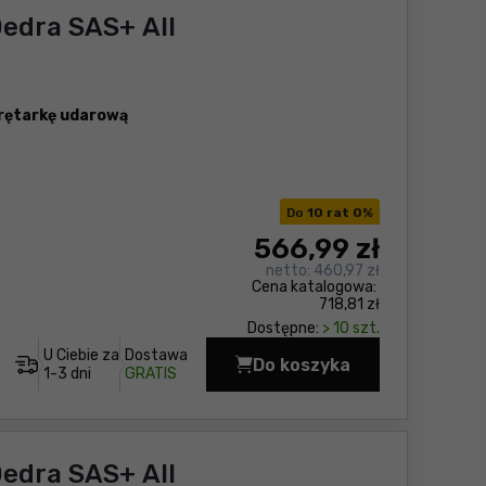
edra SAS+ All
rętarkę udarową
Do
10 rat 0
%
566
,99 zł
netto:
460,97 zł
Cena katalogowa:
718,81 zł
Dostępne:
> 10 szt.
U Ciebie za
Dostawa
Do koszyka
Zestaw elektronarzęd
1-3 dni
GRATIS
edra SAS+ All