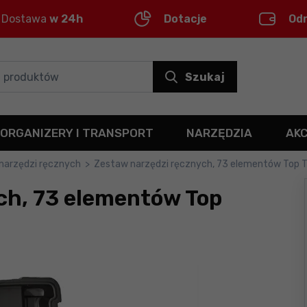
Dostawa
w 24h
Dotacje
Od
Szukaj
ORGANIZERY I TRANSPORT
NARZĘDZIA
AK
narzędzi ręcznych
>
Zestaw narzędzi ręcznych, 73 elementów Top 
ch, 73 elementów Top