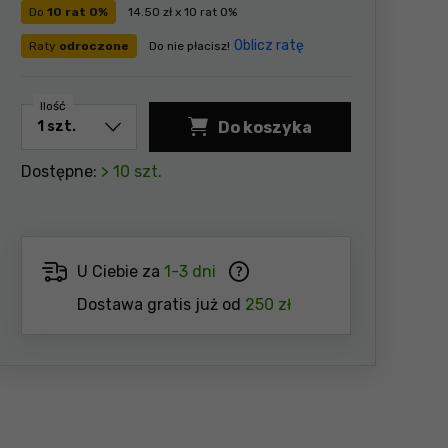
Do
10 rat 0%
14.50 zł x 10 rat 0%
Oblicz ratę
Raty
odroczone
Do nie płacisz!
Ilość
Do koszyka
Dostępne:
> 10 szt.
U Ciebie za
1-3 dni
Dostawa gratis już od
250 zł