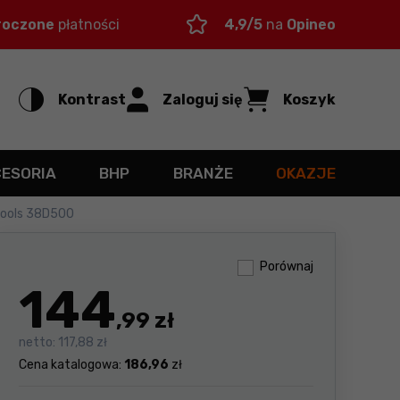
roczone
płatności
4,9/5
na
Opineo
Kontrast
Zaloguj się
Koszyk
CESORIA
BHP
BRANŻE
OKAZJE
Tools 38D500
Porównaj
144
,99 zł
netto:
117,88 zł
Cena katalogowa:
186,96
zł