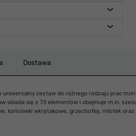
a
Dostawa
o uniwersalny zestaw do różnego rodzaju prac mo
 składa się z 73 elementów i obejmuje m.in. sześci
tne, końcówki wkrętakowe, grzechotkę, młotek oraz