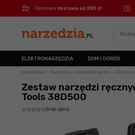
Darmowa
dostawa od 250 zł
Control
M
Menu główne
Informacje o produkcie
ELEKTRONARZĘDZIA
DOM I OGRÓD
Do koszyka
narzedzia.pl
>
Narzędzia
>
Narzędzia ręczne
>
Zestawy 
Zestaw narzędzi ręczny
Szczegółowe informacje
Tools 38D500
Stopka
Brak opinii
Mapa strony