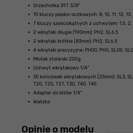
Grzechotka 39T 3/8"
10 kluczy płasko-oczkowych: 8, 10, 11, 12, 13, 
7 kluczy sześciokątnych z uchwytem: 1.5, 2, 
2 wkrętaki długie (190mm): PH2, SL6.5
2 wkrętaki krótkie (83mm): PH2, SL6.5
4 wkrętaki precyzyjne: PH00, PH0, SL00, SL
Młotek stolarski 200g
Uchwyt wkrętakowy 1/4"
30 końcówek wkrętakowych (25mm): SL3, SL4, S
T20, T25, T27, T30, T40, T45
Adapter do bitów 1/4"
Walizka
Opinie o modelu