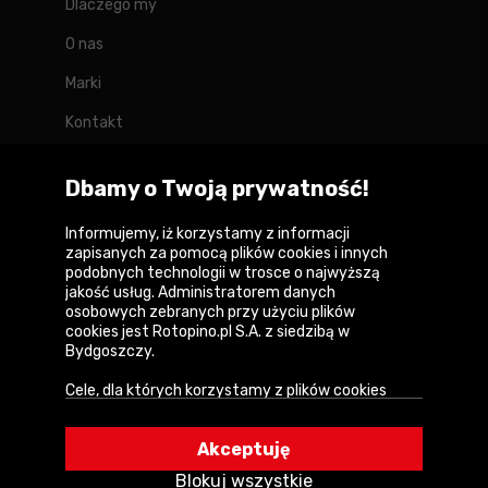
Dlaczego my
O nas
Marki
Kontakt
Blog
Dbamy o Twoją prywatność!
Forum
Informujemy, iż korzystamy z informacji
zapisanych za pomocą plików cookies i innych
podobnych technologii w trosce o najwyższą
jakość usług. Administratorem danych
Copyright © 2026
osobowych zebranych przy użyciu plików
cookies jest Rotopino.pl S.A. z siedzibą w
Polityka prywatności i zasady korzystania z
Bydgoszczy.
serwisu
Cele, dla których korzystamy z plików cookies
Informacja o plikach cookies
• Zapewnienie prawidłowego działania naszego
serwisu i realizacji usług,
Mapa witryny
Akceptuję
• Uwierzytelnienie użytkowników w serwisie,
Blokuj wszystkie
• Optymalizowanie wydajności i szybkości